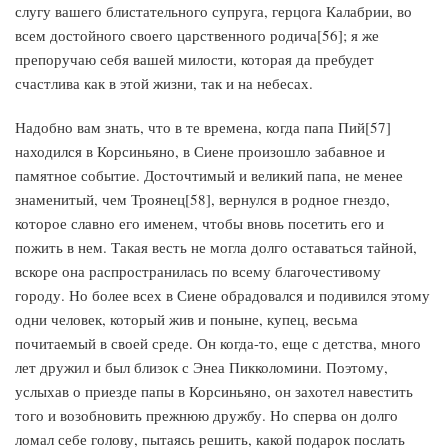
слугу вашего блистательного супруга, герцога Калабрии, во
всем достойного своего царственного родича[56]; я же
препоручаю себя вашей милости, которая да пребудет
счастлива как в этой жизни, так и на небесах.
Надобно вам знать, что в те времена, когда папа Пий[57]
находился в Корсиньяно, в Сиене произошло забавное и
памятное событие. Досточтимый и великий папа, не менее
знаменитый, чем Троянец[58], вернулся в родное гнездо,
которое славно его именем, чтобы вновь посетить его и
пожить в нем. Такая весть не могла долго оставаться тайной,
вскоре она распространилась по всему благочестивому
городу. Но более всех в Сиене обрадовался и подивился этому
одни человек, который жив и поныне, купец, весьма
почитаемый в своей среде. Он когда-то, еще с детства, много
лет дружил и был близок с Энеа Пикколомини. Поэтому,
услыхав о приезде папы в Корсиньяно, он захотел навестить
того и возобновить прежнюю дружбу. Но сперва он долго
ломал себе голову, пытаясь решить, какой подарок послать