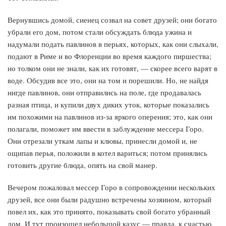
Вернувшись домой, сиенец созвал на совет друзей; они богато
убрали его дом, потом стали обсуждать блюда ужина и
надумали подать павлинов в перьях, которых, как они слыхали,
подают в Риме и во Флоренции во время каждого пиршества;
но толком они не знали, как их готовят, — скорее всего варят в
воде. Обсудив все это, они на том и порешили. Но, не найдя
нигде павлинов, они отправились на поле, где продавалась
разная птица, и купили двух диких уток, которые показались
им похожими на павлинов из-за яркого оперения; это, как они
полагали, поможет им ввести в заблуждение мессера Горо.
Они отрезали уткам лапы и клювы, принесли домой и, не
ощипав перья, положили в котел вариться; потом принялись
готовить другие блюда, опять на свой манер.
Вечером пожаловал мессер Горо в сопровождении нескольких
друзей, все они были радушно встречены хозяином, который
повел их, как это принято, показывать свой богато убранный
дом. И тут произошел небольшой казус — правда, к счастью,