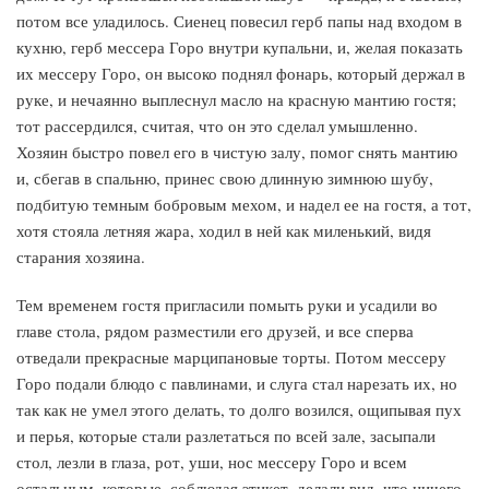
потом все уладилось. Сиенец повесил герб папы над входом в
кухню, герб мессера Горо внутри купальни, и, желая показать
их мессеру Горо, он высоко поднял фонарь, который держал в
руке, и нечаянно выплеснул масло на красную мантию гостя;
тот рассердился, считая, что он это сделал умышленно.
Хозяин быстро повел его в чистую залу, помог снять мантию
и, сбегав в спальню, принес свою длинную зимнюю шубу,
подбитую темным бобровым мехом, и надел ее на гостя, а тот,
хотя стояла летняя жара, ходил в ней как миленький, видя
старания хозяина.
Тем временем гостя пригласили помыть руки и усадили во
главе стола, рядом разместили его друзей, и все сперва
отведали прекрасные марципановые торты. Потом мессеру
Горо подали блюдо с павлинами, и слуга стал нарезать их, но
так как не умел этого делать, то долго возился, ощипывая пух
и перья, которые стали разлетаться по всей зале, засыпали
стол, лезли в глаза, рот, уши, нос мессеру Горо и всем
остальным, которые, соблюдая этикет, делали вид, что ничего