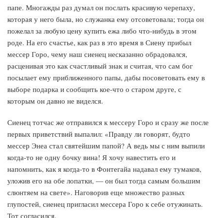
папе. Многажды раз думал он послать красивую черепаху,
которая у него была, но служанка ему отсоветовала; тогда он
пожелал за любую цену купить ежа либо что-нибудь в этом
роде. На его счастье, как раз в это время в Сиену прибыл
мессер Горо, чему наш сиенец несказанно обрадовался,
расценивая это как счастливый знак и считая, что сам бог
посылает ему приближенного папы, дабы посоветовать ему в
выборе подарка и сообщить кое-что о старом друге, с
которым он давно не виделся.
Сиенец тотчас же отправился к мессеру Горо и сразу же после
первых приветствий выпалил: «Правду ли говорят, будто
мессер Энеа стал святейшим папой? А ведь мы с ним выпили
когда-то не одну бочку вина! Я хочу навестить его и
напомнить, как я когда-то в Фонтегайа надавал ему тумаков,
уложив его на обе лопатки, — он был тогда самым большим
слюнтяем на свете». Наговорив еще множество разных
глупостей, сиенец пригласил мессера Горо к себе отужинать.
Тот согласился.