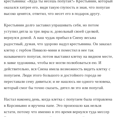
крестьянина: «Куда ты несешь попугая?» Крестьянин, который
оказался хитрее его, видя такую глупость и зная, что попугаи
высоко ценятся, ответил, что несет его в подарок другу.
Крестьянин долго заставил упрашивать себя, но потом
уступил дятла за три лиры и, довольный своей сделкой,
вернулся домой. А наш чудак прибыл в Сиену весьма
радостный, думая, что здорово надул крестьянина. Он заказал
клетку с гербом Пикколо-мини и поместил в нее так
называемого попугая, потом выставил клетку на видном месте,
в лавке художника, чтобы все могли полюбоваться ею. И
действительно, вся Сиена имела возможность видеть клетку с
попугаем. Люди этого большого и достойного города не
переставали сему дивиться; и не нашлось ни одного человека,
который смог бы точно сказать, дятел ли это или попугай.
Настал наконец день, когда клетка с попугаем была отправлена
в Корсиньяно и вручена папе. Это произошло как нельзя
кстати, потому что именно в это время вернулся туда мессер