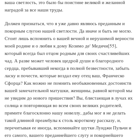
ваша светлость, это было бы поистине великой и желанной
наградой за все наши труды.
Должен признаться, что я уже давно являюсь преданным и
покорным слугою нашей светлости. Да иначе и быть не могло.
Стоит лишь вспомнить о вашей вечной и нерушимой верности
моей родине и о любви к дому Козимо де' Медичи[55],
который всегда был отцом родным для своих счастливейших
чад. А разве может человек щедрой души и благородного
сердца, пребывавший некогда в полной безвестности, забыть
ласку и почести, которые воздал ему отец ваш, Франческо
Сфорца? Как можно не помнить необыкновенных достоинств
вашей замечательной матушки, женщины, равной которой мы
не увидим до нового пришествия? Вы, блистающая в лучах их
солнца и повторяющая во всем своих великих родителей,
примите благосклонно нашу новеллу, дабы мог я не делать
такой длинной преамбулы к столь короткому рассказу, и,
перечитывая ее иногда, вспоминайте шутки Луиджи Пульчи и
его самого, вашего преданнейшего слугу и покорнейшего