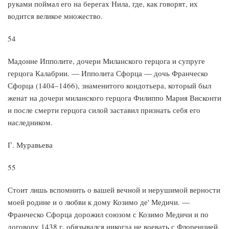
руками поймал его на берегах Нила, где, как говорят, их
водится великое множество.
54
Мадонне Ипполите, дочери Миланского герцога и супруге
герцога Калабрии. — Ипполита Сфорца — дочь Франческо
Сфорца (1404–1466), знаменитого кондотьера, который был
женат на дочери миланского герцога Филиппо Мария Висконти
и после смерти герцога силой заставил признать себя его
наследником.
Г. Муравьева
55
Стоит лишь вспомнить о вашей вечной и нерушимой верности
моей родине и о любви к дому Козимо де' Медичи. —
Франческо Сфорца дорожил союзом с Козимо Медичи и по
договору 1438 г. обязывался никогда не воевать с Флоренцией.