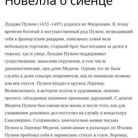
Новелла о сиенце
Луиджи Пульчи (1432–1487) родился во Флоренции. К этому
времени богатый и могущественный род Пульчи, возводивший
себя к французским рыцарям, измельчал: семья вела
небольшую торговлю, старший брат был посажен за долги в
тюрьму, где и умер; Луиджи Пульчи поддерживал
существование, выполняя поручения, в том числе
дипломатические, при доме Медичи. Однако это не была
служба в доме синьора покровителя, как ее понимали полвека
или век спустя. Пульчи входил в кружок Лоренцо
Великолепного, в котором поэтов и художников, помимо
прочего, объединяло взаимное признание дарований. С домом
Медичи Пульчи был связан всю жизнь и после того, как для
улаживания денежных дел поступил на службу к кондотьеру
Сансеверино. Сохранились замечательно живые письма
Пульчи к Лоренцо Медичи, написанные в разъездах по Италии.
Пульчи пробовал себя в лирических стихах в стиле Лоренцо,