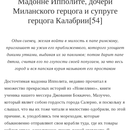
Мадонне Ипполите, дочери
Миланского герцога и супруге
герцога Калабрии[54]
Один сиенец, желая войти в милость к папе римскому,
приглашает на ужин его приближенного, которого угощает
дикими утками, выдавая их за павлинов; потом дарит папе
дятла, считая его по глупости своей попугаем, за что весь
город и вся папская курия называют его простаком
Досточтимая мадонна Ипполита, недавно прочитал я
множество прекрасных историй из «Новеллино», книги
ученика нашего мессера Джованни Боккаччо, Мазуччо,
который являет собою гордость города Салерно, и поскольку я
слышал, что вы их тоже читали и милостиво одобрили, по этой
причине, я, уподобляясь тем мореходам, которые
обыкновенно отправляют свои корабли туда, где их товары
найдут спрос, осмеливаюсь писать вашей светлости. Я