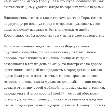
из-за которой мессер Горо ушел в его шубе; особливо же, как
считал сиенец, ему удалось блюдо из вареных уток с перьями.
Вдохновленный этим, а также словами мессера Горо, сиенец
на другое утро покинул город и отправился улаживать свои
дела, поскольку надеялся отбыть на несколько дней в
Корсиньяно, чтобы погостить там у папы в свое удовольствие.
По моему мнению, когда хитроумная Фортуна хочет
одурачить кого-либо, то она изыскивает для этого любые
способы; так случилось и с нашим сиенцем: когда он
возвращался в тот же день в Сиену, то повстречал на дороге
крестьянина, который нес продавать в город дятла; и так как
перья были у него почти зеленые, головка красная, а клюв,
которым он ловко хватал муравьев, длинный, — паши поэты
сделали эту птицу своей любимой, придумав сказку о том, как
некогда жил в Италии король Пико[59], который обратился
потом в дятла, — то сиенец принял его за попугая и подумал,
что это будет прекрасный подарок для папы. Сиенец спросил у