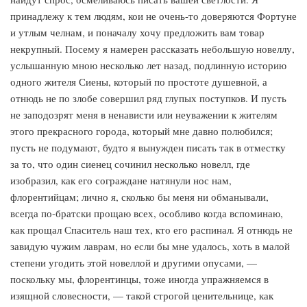
принадлежу к тем людям, кои не очень-то доверяются Фортуне
и утлым челнам, и поначалу хочу предложить вам товар
некрупный. Посему я намерен рассказать небольшую новеллу,
услышанную мною несколько лет назад, подлинную историю
одного жителя Сиены, который по простоте душевной, а
отнюдь не по злобе совершил ряд глупых поступков. И пусть
не заподозрят меня в ненависти или неуважении к жителям
этого прекрасного города, который мне давно полюбился;
пусть не подумают, будто я вынужден писать так в отместку
за то, что один сиенец сочинил несколько новелл, где
изобразил, как его сограждане натянули нос нам,
флорентийцам; лично я, сколько бы меня ни обманывали,
всегда по-братски прощаю всех, особливо когда вспоминаю,
как прощал Спаситель наш тех, кто его распинал. Я отнюдь не
завидую чужим лаврам, но если бы мне удалось, хоть в малой
степени угодить этой новеллой и другими опусами, —
поскольку мы, флорентинцы, тоже иногда упражняемся в
изящной словесности, — такой строгой ценительнице, как