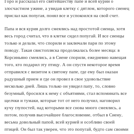
Горо и рассказал его святейшеству папе и всей курии о
злосчастном ужине, а увидав клетку с дятлом, которого сиенец
прислал как попугая, понял все и успокоился на свой счет.
Папа и вся курия долго смеялись над простотой сиенца, хотя
весь город считал, что в клетке сидел попугай. И все сиенцы
только и делали, что спорили и заключали пари по этому
поводу. Такая свистопляска продолжалась более месяца: в
Корсиньяно смеялись, а в Сиене спорили, ежедневно навещая
того, кто подарил эту птицу. А он спустя некоторое время
отправился с визитом к святому папе, где ему был оказан
радушный прием и где он провел в свое удовольствие
несколько дней. Лишь только он увидел папу, то, словно
безумный, бросился к нему с объятиями, стал вспоминать все
щелчки и тумаки, которые тот от него получил, наговорил
кучу глупостей, над которыми все снова много смеялись, а
потом, получив высочайшее благословение, отбыл в Сиену,
весьма довольный папой, всей курией и особливо своей
птицей. Он был так уверен, что это попугай, будто сам своими