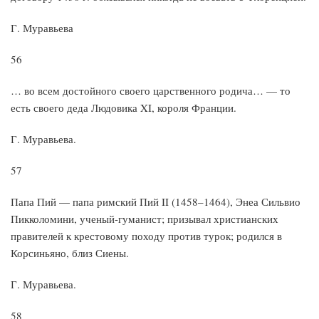
Г. Муравьева
56
… во всем достойного своего царственного родича… — то
есть своего деда Людовика XI, короля Франции.
Г. Муравьева.
57
Папа Пий — папа римский Пий II (1458–1464), Энеа Сильвио
Пикколомини, ученый-гуманист; призывал христианских
правителей к крестовому походу против турок; родился в
Корсиньяно, близ Сиены.
Г. Муравьева.
58