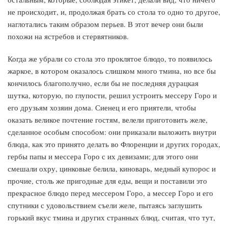
не происходит, и, продолжая брать со стола то одно то другое,
наглотались таким образом перьев. В этот вечер они были
похожи на ястребов и стервятников.
Когда же убрали со стола это проклятое блюдо, то появилось
жаркое, в котором оказалось слишком много тмина, но все бы
кончилось благополучно, если бы не последняя дурацкая
шутка, которую, по глупости, решил устроить мессеру Горо и
его друзьям хозяин дома. Сиенец и его приятели, чтобы
оказать великое почтение гостям, велели приготовить желе,
сделанное особым способом: они приказали выложить внутри
блюда, как это принято делать во Флоренции и других городах,
гербы папы и мессера Горо с их девизами; для этого они
смешали охру, цинковые белила, киноварь, медный купорос и
прочие, столь же пригодные для еды, вещи и поставили это
прекрасное блюдо перед мессером Горо, а мессер Горо и его
спутники с удовольствием съели желе, пытаясь заглушить
горький вкус тмина и других странных блюд, считая, что тут,