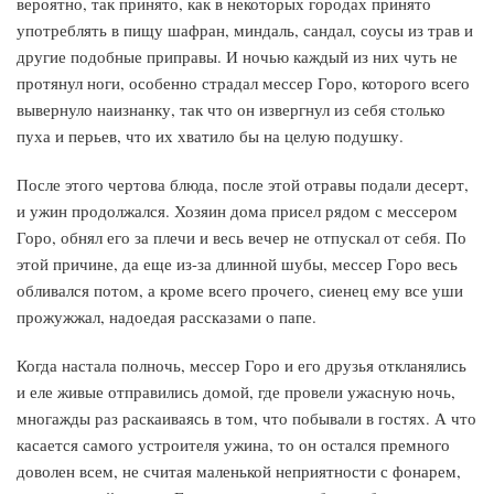
вероятно, так принято, как в некоторых городах принято
употреблять в пищу шафран, миндаль, сандал, соусы из трав и
другие подобные приправы. И ночью каждый из них чуть не
протянул ноги, особенно страдал мессер Горо, которого всего
вывернуло наизнанку, так что он извергнул из себя столько
пуха и перьев, что их хватило бы на целую подушку.
После этого чертова блюда, после этой отравы подали десерт,
и ужин продолжался. Хозяин дома присел рядом с мессером
Горо, обнял его за плечи и весь вечер не отпускал от себя. По
этой причине, да еще из-за длинной шубы, мессер Горо весь
обливался потом, а кроме всего прочего, сиенец ему все уши
прожужжал, надоедая рассказами о папе.
Когда настала полночь, мессер Горо и его друзья откланялись
и еле живые отправились домой, где провели ужасную ночь,
многажды раз раскаиваясь в том, что побывали в гостях. А что
касается самого устроителя ужина, то он остался премного
доволен всем, не считая маленькой неприятности с фонарем,