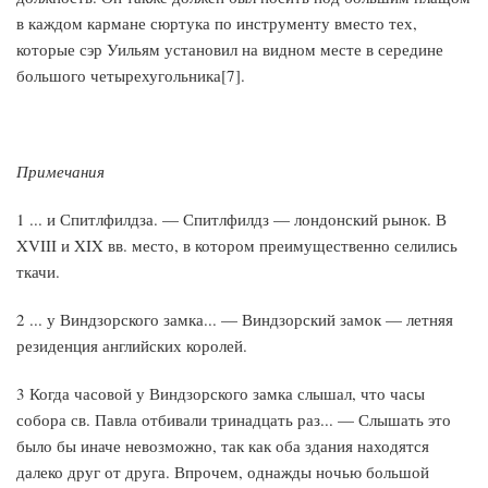
в каждом кармане сюртука по инструменту вместо тех,
которые сэр Уильям установил на видном месте в середине
большого четырехугольника[7].
Примечания
1 ... и Спитлфилдза. — Спитлфилдз — лондонский рынок. В
XVIII и XIX вв. место, в котором преимущественно селились
ткачи.
2 ... у Виндзорского замка... — Виндзорский замок — летняя
резиденция английских королей.
3 Когда часовой у Виндзорского замка слышал, что часы
собора св. Павла отбивали тринадцать раз... — Слышать это
было бы иначе невозможно, так как оба здания находятся
далеко друг от друга. Впрочем, однажды ночью большой