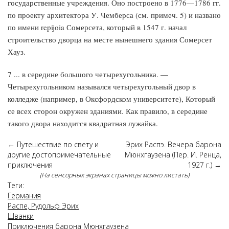
государственные учреждения. Оно построено в 1776—1786 гг.
по проекту архитектора У. Чемберса (см. примеч. 5) и названо
по имени repijoia Сомерсета, который в 1547 г. начал
строительство дворца на месте нынешнего здания Сомерсет
Хауз.
7 ... в середине большого четырехугольника. —
Четырехугольником назывался четырехугольный двор в
колледже (например, в Оксфордском университете), Который
се всех сторон окружен зданиями. Как правило, в середине
такого двора находится квадратная лужайка.
←
Путешествие по свету и
Эрих Распэ. Вечера барона
другие достопримечательные
Мюнхгаузена (Пер. И. Ренца,
приключения
1927 г.)
→
(На сенсорных экранах страницы можно листать)
Теги:
Германия
Распе, Рудольф Эрих
Шванки
Приключения барона Мюнхгаузена