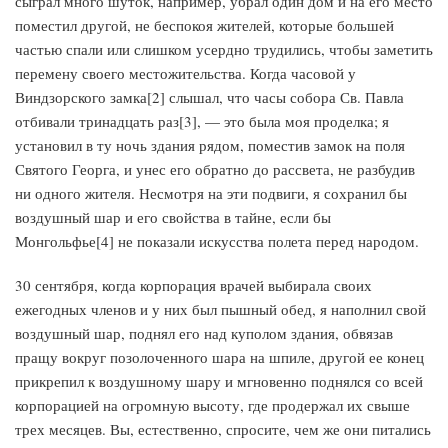
сыграл много шуток, например, убрал один дом и на его место
поместил другой, не беспокоя жителей, которые большей
частью спали или слишком усердно трудились, чтобы заметить
перемену своего местожительства. Когда часовой у
Виндзорского замка[2] слышал, что часы собора Св. Павла
отбивали тринадцать раз[3], — это была моя проделка; я
установил в ту ночь здания рядом, поместив замок на поля
Святого Георга, и унес его обратно до рассвета, не разбудив
ни одного жителя. Несмотря на эти подвиги, я сохранил бы
воздушный шар и его свойства в тайне, если бы
Монгольфье[4] не показали искусства полета перед народом.
30 сентября, когда корпорация врачей выбирала своих
ежегодных членов и у них был пышный обед, я наполнил свой
воздушный шар, поднял его над куполом здания, обвязав
пращу вокруг позолоченного шара на шпиле, другой ее конец
прикрепил к воздушному шару и мгновенно поднялся со всей
корпорацией на огромную высоту, где продержал их свыше
трех месяцев. Вы, естественно, спросите, чем же они питались