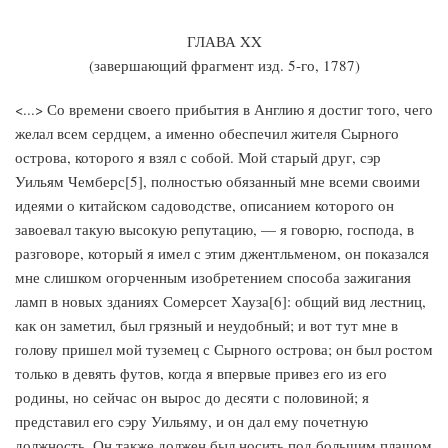
ГЛАВА XX
(завершающий фрагмент изд. 5-го, 1787)
<...> Со времени своего прибытия в Англию я достиг того, чего
желал всем сердцем, а именно обеспечил жителя Сырного
острова, которого я взял с собой. Мой старый друг, сэр
Уильям Чемберс[5], полностью обязанный мне всеми своими
идеями о китайском садоводстве, описанием которого он
завоевал такую высокую репутацию, — я говорю, господа, в
разговоре, который я имел с этим джентльменом, он показался
мне слишком огорченным изобретением способа зажигания
ламп в новых зданиях Сомерсет Хауза[6]: общий вид лестниц,
как он заметил, был грязный и неудобный; и вот тут мне в
голову пришел мой туземец с Сырного острова; он был ростом
только в девять футов, когда я впервые привез его из его
родины, но сейчас он вырос до десяти с половиной; я
представил его сэру Уильяму, и он дал ему почетную
должность. Он также должен был носить под большим плащом