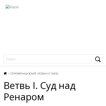
Фацеции
/
СТАРОФРАНЦУЗСКИЙ «РОМАН О ЛИСЕ»
Ветвь I. Суд над
Ренаром