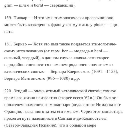
grim — шлем и berht — сверкающий).
159. Пинкар — И это имя этимологически прозрачно; оно
может быть возведено к французскому глаголу pincer — щи­
пать.
181. Бернар — Хотя это имя также поддается этимологиче­
скому истолкованию (от герм. ber — медведь и hard —
сильный, твердый), в данном случае кличка осла скорее
пародийно соот­носится с именем ряда очень почитаемых
католических свя­тых — Бернара Клервоского (1091—1153),
Бернара Ментонского (996—1080) и др.
220. Эгидий — очень чтимый католический святой; точное
время его жизни неизвестно (скорее всего VI в.). Он был ос­
нователем знаменитого монастыря (недалеко от Нима) на юге
Франции, названного затем его именем. Через этот монастырь
пролегал путь паломников в Сантьяго-де-Компостелла
(Северо-­Западная Испания), что в большой мере