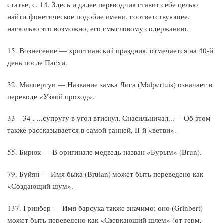
статье, с. 14. Здесь и далее переводчик ставит себе целью
найти фонетическое подобие имени, соответствующее,
насколько это возможно, его смысловому содержанию.
15. Вознесение — христианский праздник, отмечается на 40-й
день после Пасхи.
32. Малпертуи — Название замка Лиса (Malpertuis) озна­чает в
переводе «Узкий проход».
33—34 . ...супругу в угол втиснул, Снасильничал...— Об этом
также рассказывается в самой ранней, II-й «ветви».
55. Бирюк — В оригинале медведь назван «Бурым» (Brun).
79. Буйян — Имя быка (Bruian) может быть переведено как
«Создающий шум».
137. Гринбер — Имя барсука также значимо; оно (Grinbert)
может быть переведено как «Сверкающий шлем» (от герм,