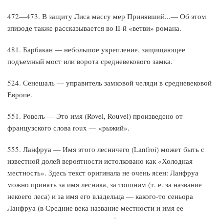
472—473. В защиту Лиса массу мер Принявший...— Об этом
эпизоде также рассказывается во II-й «ветви» романа.
481. Барбакан — небольшое укрепление, защищающее
подъемный мост или ворота средневекового замка.
524. Сенешаль — управитель замковой челяди в средневеко­вой
Европе.
551. Ровелъ — Это имя (Rovel, Rouvel) произведено от
французского слова roux — «рыжий».
555. Ланфруа — Имя этого лесничего (Lanfroi) может быть с
известной долей вероятности истолковано как «Холодная
местность». Здесь текст оригинала не очень ясен: Ланфруа
мож­но принять за имя лесника, за топоним (т. е. за название
неко­его леса) и за имя его владельца — какого-то сеньора
Ланфруа (в Средние века название местности и имя ее