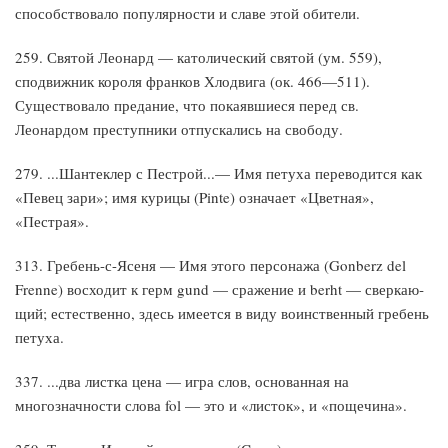
способствовало попу­лярности и славе этой обители.
259. Святой Леонард — католический святой (ум. 559),
сподвижник короля франков Хлодвига (ок. 466—511).
Существовало предание, что покаявшиеся перед св.
Леонардом преступники отпускались на свободу.
279. ...Шантеклер с Пестрой...— Имя петуха переводится как
«Певец зари»; имя курицы (Pinte) означает «Цветная»,
«Пестрая».
313. Гребень-с-Ясеня — Имя этого персонажа (Gonberz del
Frenne) восходит к герм gund — сражение и berht — сверкаю­
щий; естественно, здесь имеется в виду воинственный гребень
петуха.
337. ...два листка цена — игра слов, основанная на
многозначности слова fol — это и «листок», и «пощечина».