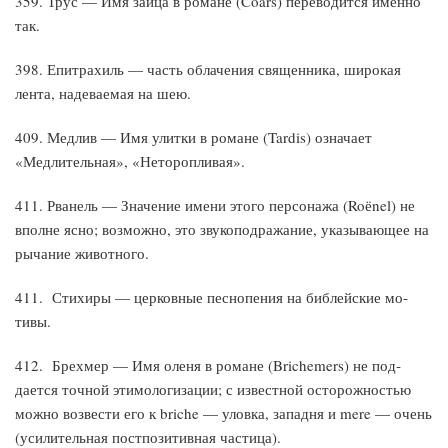
359. Трус — Имя зайца в романе (Coars) переводится именно
так.
398. Епитрахиль — часть облачения священника, широкая
лента, надеваемая на шею.
409. Медлив — Имя улитки в романе (Tardis) означает
«Медлительная», «Неторопливая».
411. Рванель — Значение имени этого персонажа (Roёnel) не
вполне ясно; возможно, это звукоподражание, указывающее на
рычание животного.
411. Стихиры — церковные песнопения на библейские мо­
тивы.
412. Брехмер — Имя оленя в романе (Brichemers) не под­
дается точной этимологизации; с известной осторожностью
можно возвести его к briche — уловка, западня и mere — очень
(усилительная постпозитивная частица).