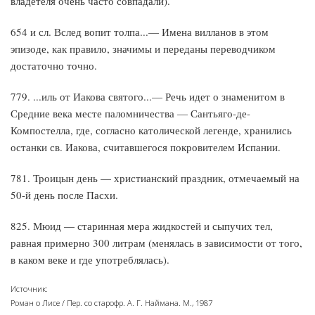
владетеля очень часто совпадали).
654 и сл. Вслед вопит толпа...— Имена вилланов в этом
эпизоде, как правило, значимы и переданы переводчиком
доста­точно точно.
779. ...иль от Иакова святого...— Речь идет о знаменитом в
Средние века месте паломничества — Сантьяго-де-
Компостелла, где, согласно католической легенде, хранились
останки св. Иа­кова, считавшегося покровителем Испании.
781. Троицын день — христианский праздник, отмечаемый на
50-й день после Пасхи.
825. Мюид — старинная мера жидкостей и сыпучих тел,
равная примерно 300 литрам (менялась в зависимости от того,
в каком веке и где употреблялась).
Источник:
Роман о Лисе / Пер. со старофр. А. Г. Наймана. М., 1987