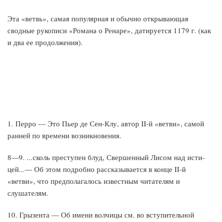
Эта «ветвь», самая популярная и обычно открывающая
сводные рукописи «Романа о Ренаре», датируется 1179 г. (как
и два ее продолжения).
1. Перро — Это Пьер де Сен-Клу, автор II-й «ветви», самой
ранней по времени возникновения.
8—9. ...сколь преступен блуд, Свершенный Лисом над исти­
цей...— Об этом подробно рассказывается в конце II-й
«ветви», что предполагалось известным читателям и
слушателям.
10. Грызента — Об имени волчицы см. во вступительной