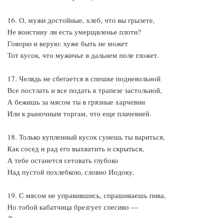
16. О, мужи достойные, хлеб, что вы грызете,
Не воистину ли есть умерщвленье плоти?
Говорю и верую: хуже быть не может
Тот кусок, что мужичье в дальнем поле гложет.
17. Челядь не сбегается в спешке подневольной
Все постлать и все подать к трапезе застольной,
А бежишь за мясом ты в грязные харчевни
Или к рыночным торгам, что еще плачевней.
18. Только купленный кусок сунешь ты вариться,
Как сосед и рад его выхватить и скрыться,
А тебе останется сетовать глубоко
Над пустой похлебкою, словно Иодоку.
19. С мясом не управившись, спрашиваешь пива,
Но тобой кабатчица брезгует спесиво —