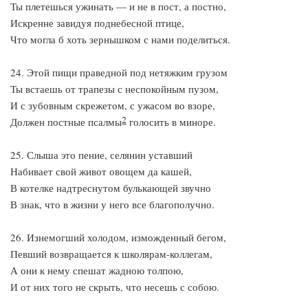
Ты плетешься ужинать — и не в пост, а постно,
Искренне завидуя поднебесной птице,
Что могла б хоть зернышком с нами поделиться.
24. Этой пищи праведной под нетяжким грузом
Ты встаешь от трапезы с неспокойным пузом,
И с зубовным скрежетом, с ужасом во взоре,
2
Должен постные псалмы
голосить в миноре.
25. Слыша это пение, селянин уставший
Набивает свой живот овощем да кашей,
В котелке надтреснутом булькающей звучно
В знак, что в жизни у него все благополучно.
26. Изнемогший холодом, изможденный бегом,
Певший возвращается к школярам-коллегам,
А они к нему спешат жадною толпою,
И от них того не скрыть, что несешь с собою.