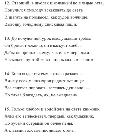
12. Старший, в школах школенный во младые лета,
Приучился смолоду вскакивать до света
И шагать на промысел, как худой волчище,
Выводку голодному снискивая пищи.
13. До полуденной урок выслушавши требы,
Он бросает лекцию, он взыскует хлеба,
Дабы не пришлось ему, как иным персонам,
Насыщать пустой живот колокольным звоном.
14. Коли выдастся ему сотнею разжиться —
Вмиг у всех у школяров радостные лица:
Все садятся пировать, веселясь душевно, —
Но такая благодать, ах, не ежедневна.
15. Только хлебом и водой жив на свете книжник,
Хлеб его заплесневел, твердый, как булыжник,
Но зубами острыми он белее пены,
А глазами толстые проницает стены.