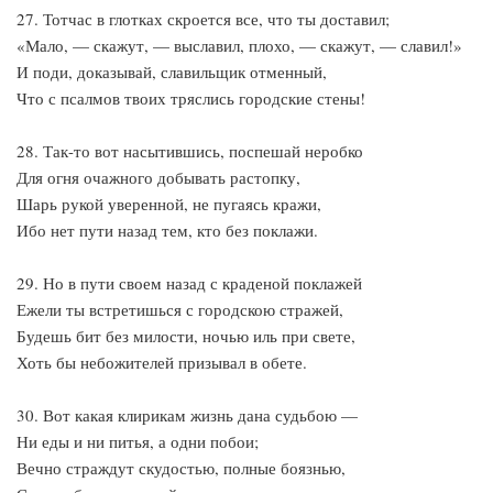
27. Тотчас в глотках скроется все, что ты доставил;
«Мало, — скажут, — выславил, плохо, — скажут, — славил!»
И поди, доказывай, славильщик отменный,
Что с псалмов твоих тряслись городские стены!
28. Так-то вот насытившись, поспешай неробко
Для огня очажного добывать растопку,
Шарь рукой уверенной, не пугаясь кражи,
Ибо нет пути назад тем, кто без поклажи.
29. Но в пути своем назад с краденой поклажей
Ежели ты встретишься с городскою стражей,
Будешь бит без милости, ночью иль при свете,
Хоть бы небожителей призывал в обете.
30. Вот какая клирикам жизнь дана судьбою —
Ни еды и ни питья, а одни побои;
Вечно страждут скудостью, полные боязнью,