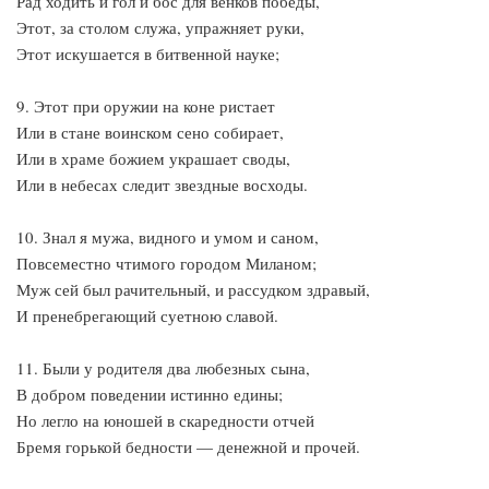
Рад ходить и гол и бос для венков победы,
Этот, за столом служа, упражняет руки,
Этот искушается в битвенной науке;
9. Этот при оружии на коне ристает
Или в стане воинском сено собирает,
Или в храме божием украшает своды,
Или в небесах следит звездные восходы.
10. Знал я мужа, видного и умом и саном,
Повсеместно чтимого городом Миланом;
Муж сей был рачительный, и рассудком здравый,
И пренебрегающий суетною славой.
11. Были у родителя два любезных сына,
В добром поведении истинно едины;
Но легло на юношей в скаредности отчей
Бремя горькой бедности — денежной и прочей.