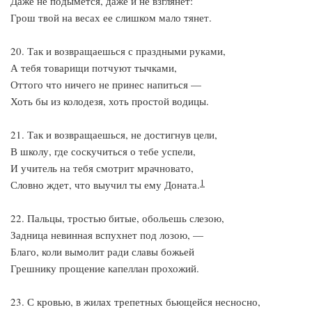
Даже не подымется, даже и не взглянет:
Грош твой на весах ее слишком мало тянет.
20. Так и возвращаешься с праздными руками,
А тебя товарищи потчуют тычками,
Оттого что ничего не принес напиться —
Хоть бы из колодезя, хоть простой водицы.
21. Так и возвращаешься, не достигнув цели,
В школу, где соскучиться о тебе успели,
И учитель на тебя смотрит мрачновато,
1
Словно ждет, что выучил ты ему Доната.
22. Пальцы, тростью битые, обольешь слезою,
Задница невинная вспухнет под лозою, —
Благо, коли вымолит ради славы божьей
Грешнику прощение капеллан прохожий.
23. С кровью, в жилах трепетных бьющейся несносно,