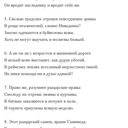
Он вредит наследнику и вредит себе же.
5. Сколько градских отроков повседневно зримы
В роще италической, словно Никодимы?
Знатно одеваются в буйволовы кожи,
Хоть не могут выучить и молитвы божьей.
6. А не он ли с возрастом в жизненной дороге
В козьей коже выстынет, как дурак убогий,
В рейнских землях всосанный мерзостною тиной,
Не имея помощи ни в душе единой?
7. Право же, разумнее рыцарские нравы:
Смолоду их отроки, нежны и курчавы,
К битвам закаляются и ночуют в поле,
И терпеть приучены всякую недолю.
8. Этот рыцарский сынок, краше Ганимеда,