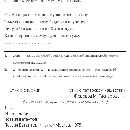
Словно бы египетской мучимые казнью.
31. Но пора и к младшему воротиться сыну,
Тоже ведь познавшему бедности кручину;
Без утайки молвлю я и об этом муже,
Каково пришлось ему, лучше или хуже.
…………………………..
1.
Донат — автор латинской грамматики, с которой начиналось обучение в
средневековых школах.
2.
... постные псалмы... — в подлиннике названы точно — это псалмы 20
(Laetare ictus) и 42 (ludica me), певшиеся в воскресенье постной недели.
←
Стих о симонии
Стих о татарском нашествии
(Перевод М. Гаспарова)
→
(На сенсорных экранах страницы можно листать)
Теги:
М. Гаспаров
Поэзия вагантов
Поэзия Вагантов, «Наука» Москва, 1975