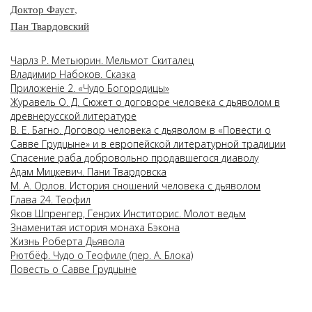
Доктор Фауст
,
Пан Твардовский
Чарлз Р. Метьюрин. Мельмот Скиталец
Владимир Набоков. Сказка
Приложенiе 2. «Чудо Богородицы»
Журавель О. Д. Сюжет о договоре человека с дьяволом в
древнерусской литературе
В. Е. Багно. Договор человека с дьяволом в «Повести о
Савве Грудцыне» и в европейской литературной традиции
Спасение раба добровольно продавшегося диаволу
Адам Мицкевич. Пани Твардовска
М. А. Орлов. История сношений человека с дьяволом
Глава 24. Теофил
Яков Шпренгер, Генрих Инститорис. Молот ведьм
Знаменитая история монаха Бэкона
Жизнь Роберта Дьявола
Рютбёф. Чудо о Теофиле (пер. А. Блока)
Повесть о Савве Грудцыне