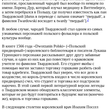
гипотезе, прославленный чародей был вообще-то немцем по
имени Лоренц Дур, который изучал медицину в Виттенберге,
а затем перебрался в Польшу, где получил известность как пан
Твардовский [durus в переводе с латыни означает ‘твердый', a
2
фамилия Twardowski восходит к twardy ‘твердый’].
В любом случае, чародей Твардовский стал одним из самых
узнаваемых персонажей польского фольклора и польской
культуры вообще.
В книге 1566 года «Dworzanin Polski» («Польский
придворный») королевского библиотекаря и писателя Лукаша
Гурницкого персонажи рассказывают друг другу забавные
случаи, и один из них как раз повествует о краковском
учителе по фамилии Твардовский. Его студент якобы с
помощью магии заставил торговку горшками разбить свой
товар вдребезги. Твардовский был уверен, что все дело в
колдовстве, но король (учитель входил в число королевских
придворных) счел, что студент и торговка все подстроили
нарочно. В этой самой первой литературной версии легенды
о Твардовском можно обнаружить классические элементы,
которые не раз будут повторяться в будущем: магия (конечно
же), король и торговка горшками.
В следующем столетии королевский врач Иоахим Поссел