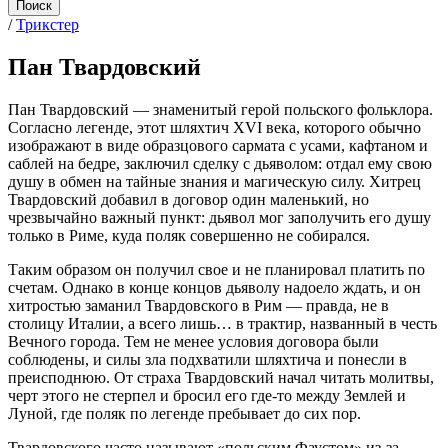
/
Трикстер
Пан Твардовский
Пан Твардовский — знаменитый герой польского фольклора.
Согласно легенде, этот шляхтич XVI века, которого обычно
изображают в виде образцового сармата с усами, кафтаном и
саблей на бедре, заключил сделку с дьяволом: отдал ему свою
душу в обмен на тайные знания и магическую силу. Хитрец
Твардовский добавил в договор один маленький, но
чрезвычайно важный пункт: дьявол мог заполучить его душу
только в Риме, куда поляк совершенно не собирался.
Таким образом он получил свое и не планировал платить по
счетам. Однако в конце концов дьяволу надоело ждать, и он
хитростью заманил Твардовского в Рим — правда, не в
столицу Италии, а всего лишь… в трактир, названный в честь
Вечного города. Тем не менее условия договора были
соблюдены, и силы зла подхватили шляхтича и понесли в
преисподнюю. От страха Твардовский начал читать молитвы,
черт этого не стерпел и бросил его где-то между Землей и
Луной, где поляк по легенде пребывает до сих пор.
Твардовского часто называют «польским Фаустом» из-за