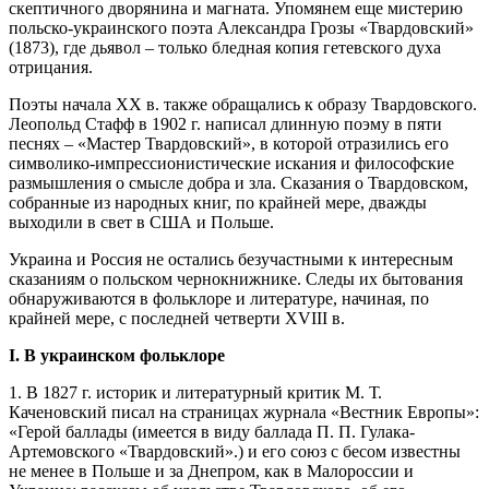
скептичного дворянина и магната. Упомянем еще мистерию
польско-украинского поэта Александра Грозы «Твардовский»
(1873), где дьявол – только бледная копия гетевского духа
отрицания.
Поэты начала XX в. также обращались к образу Твардовского.
Леопольд Стафф в 1902 г. написал длинную поэму в пяти
песнях – «Мастер Твардовский», в которой отразились его
символико-импрессионистические искания и философские
размышления о смысле добра и зла. Сказания о Твардовском,
собранные из народных книг, по крайней мере, дважды
выходили в свет в США и Польше.
Украина и Россия не остались безучастными к интересным
сказаниям о польском чернокнижнике. Следы их бытования
обнаруживаются в фольклоре и литературе, начиная, по
крайней мере, с последней четверти XVIII в.
I. В украинском фольклоре
1. В 1827 г. историк и литературный критик М. Т.
Каченовский писал на страницах журнала «Вестник Европы»:
«Герой баллады (имеется в виду баллада П. П. Гулака-
Артемовского «Твардовский».) и его союз с бесом известны
не менее в Польше и за Днепром, как в Малороссии и