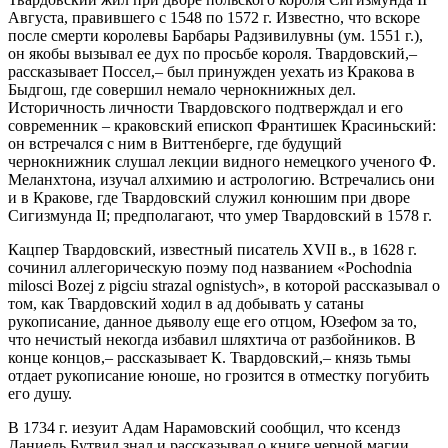
Августа, правившего с 1548 по 1572 г. Известно, что вскоре
после смерти королевы Барбары Радзивилувны (ум. 1551 г.),
он якобы вызывал ее дух по просьбе короля. Твардовский,–
рассказывает Поссел,– был принужден уехать из Кракова в
Быдгош, где совершил немало чернокнижных дел.
Историчность личности Твардовского подтверждал и его
современник – краковский епископ Франтишек Красиньский:
он встречался с ним в Виттенберге, где будущий
чернокнижник слушал лекции видного немецкого ученого Ф.
Меланхтона, изучал алхимию и астрологию. Встречались они
и в Кракове, где Твардовский служил конюшим при дворе
Сигизмунда II; предполагают, что умер Твардовский в 1578 г.
Кацпер Твардовский, известный писатель XVII в., в 1628 г.
сочинил аллегорическую поэму под названием «Pochodnia
milosci Bozej z pigciu strazal ognistych», в которой рассказывал о
том, как Твардовский ходил в ад добывать у сатаны
рукописание, данное дьяволу еще его отцом, Юзефом за то,
что нечистый некогда избавил шляхтича от разбойников. В
конце концов,– рассказывает К. Твардовский,– князь тьмы
отдает рукописание юноше, но грозится в отместку погубить
его душу.
В 1734 г. иезуит Адам Нарамовский сообщил, что ксендз
Даниель Бутвил знал и рассказывал о книге черной магии,