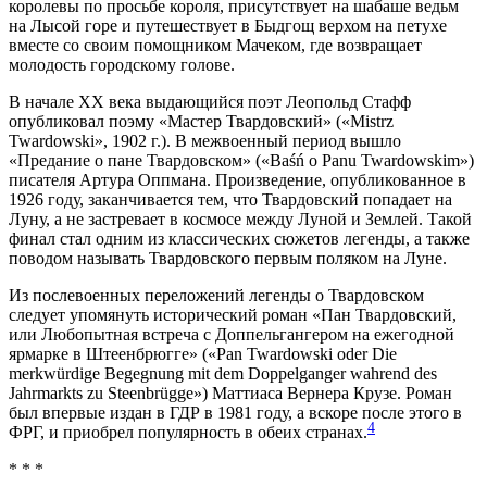
королевы по просьбе короля, присутствует на шабаше ведьм
на Лысой горе и путешествует в Быдгощ верхом на петухе
вместе со своим помощником Мачеком, где возвращает
молодость городскому голове.
В начале ХХ века выдающийся поэт Леопольд Стафф
опубликовал поэму «Мастер Твардовский» («Mistrz
Twardowski», 1902 г.). В межвоенный период вышло
«Предание о пане Твардовском» («Baśń o Panu Twardowskim»)
писателя Артура Оппмана. Произведение, опубликованное в
1926 году, заканчивается тем, что Твардовский попадает на
Луну, а не застревает в космосе между Луной и Землей. Такой
финал стал одним из классических сюжетов легенды, а также
поводом называть Твардовского первым поляком на Луне.
Из послевоенных переложений легенды о Твардовском
следует упомянуть исторический роман «Пан Твардовский,
или Любопытная встреча с Доппельгангером на ежегодной
ярмарке в Штеенбрюгге» («Pan Twardowski oder Die
merkwürdige Begegnung mit dem Doppelganger wahrend des
Jahrmarkts zu Steenbrügge») Маттиаса Вернера Крузе. Роман
был впервые издан в ГДР в 1981 году, а вскоре после этого в
4
ФРГ, и приобрел популярность в обеих странах.
* * *