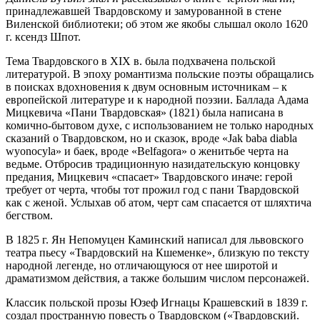
принадлежавшей Твардовскому и замурованной в стене
Виленской библиотеки; об этом же якобы слышал около 1620
г. ксендз Шпот.
Тема Твардовского в XIX в. была подхвачена польской
литературой. В эпоху романтизма польские поэты обращались
в поисках вдохновения к двум основным источникам – к
европейской литературе и к народной поэзии. Баллада Адама
Мицкевича «Пани Твардовская» (1821) была написана в
комично-бытовом духе, с использованием не только народных
сказаний о Твардовском, но и сказок, вроде «Jak baba diabla
wyonocyla» и баек, вроде «Belfagora» о женитьбе черта на
ведьме. Отбросив традиционную назидательскую концовку
предания, Мицкевич «спасает» Твардовского иначе: герой
требует от черта, чтобы тот прожил год с пани Твардовской
как с женой. Услыхав об атом, черт сам спасается от шляхтича
бегством.
В 1825 г. Ян Непомуцен Каминский написал для львовского
театра пьесу «Твардовский на Кшеменке», близкую по тексту
народной легенде, но отличающуюся от нее широтой и
драматизмом действия, а также большим числом персонажей.
Классик польской прозы Юзеф Игнацы Крашевский в 1839 г.
создал пространную повесть о Твардовском («Твардовский.