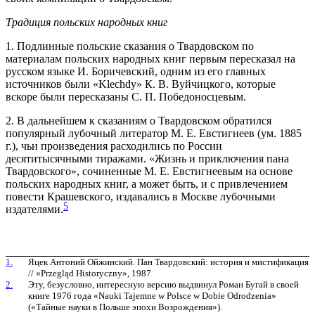
Традиция польских народных книг
1. Подлинные польские сказания о Твардовском по
материалам польских народных книг первым пересказал на
русском языке И. Боричевский, одним из его главных
источников были «Klechdy» К. В. Вуйчицкого, которые
вскоре были пересказаны С. П. Победоносцевым.
2. В дальнейшем к сказаниям о Твардовском обратился
популярный лубочный литератор М. Е. Евстигнеев (ум. 1885
г.), чьи произведения расходились по России
десятитысячными тиражами. «Жизнь и приключения пана
Твардовского», сочиненные М. Е. Евстигнеевым на основе
польских народных книг, а может быть, и с привлечением
повести Крашевского, издавались в Москве лубочными
5
издателями.
1.
Яцек Антоний Ойжинский. Пан Твардовский: история и мистификация
// «Przegląd Historyczny», 1987
2.
Эту, безусловно, интересную версию выдвинул Роман Бугай в своей
книге 1976 года «Nauki Tajemne w Polsce w Dobie Odrodzenia»
(«Тайные науки в Польше эпохи Возрождения»).