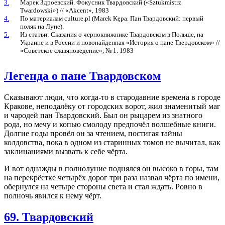
3.
Марек Здроевский. Фокусник Твардовский («Sztukmistrz
Twardowski») // «Akcent», 1983
4.
По материалам culture.pl (Marek Kępa. Пан Твардовский: первый
поляк на Луне).
5.
Из статьи: Сказания о чернокнижнике Твардовском в Польше, на
Украине и в России и новонайденная «История о пане Твердовском» //
«Советское славяноведение», № 1. 1983
Легенда о пане Твардовском
Сказывают люди, что когда-то в стародавние времена в городе
Кракове, неподалёку от городских ворот, жил знаменитый маг
и чародей пан Твардовский. Был он рыцарем из знатного
рода, но мечу и копью смолоду предпочёл волшебные книги.
Долгие годы провёл он за чтением, постигая тайны
колдовства, пока в одном из старинных томов не вычитал, как
заклинаниями вызвать к себе чёрта.
И вот однажды в полнолуние поднялся он высоко в горы, там
на перекрёстке четырёх дорог три раза назвал чёрта по имени,
обернулся на четыре стороны света и стал ждать. Ровно в
полночь явился к нему чёрт.
69. Твардовский