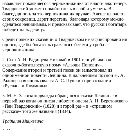
избавляет покаявшегося чернокнижника от власти ада: теперь
Твардовский может спокойно лечь в гроб и умереть. В
благодарность за это чернокнижник вручает Алеше ключи от
своих сокровищ, дарит перстень, благодаря которому можно
сделаться невидимым, и предсказывает, что русский богатырь
победит царь-девицу.
Среди польских сказаний о Твардовском не зафиксировано ни
одного, где бы богатырь сражался с бесами у гроба
чернокнижника.
2. Сын А. Н. Радищева Николай в 1801 г. опубликовал
сказочно-богатырскую поэму «Альоша Попович».
Содержание второй и третьей песен он заимствовал из
одноименной повести Левшина. В дальнейшем поэмой Н. А.
Радищева воспользовался А. С. Пушкин при создании
«Руслана и Людмилы».
3. М. Н. Загоскин дважды обращался к сказке Левшина: в
первый раз когда он писал либретто оперы А. Н. Верстовского
«Пан Твардовский» (1828) и второй раз – в «страшном
рассказе» того же названия (1834).
Традиция Мицкевича