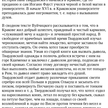
преданию и сам Иоганн Фауст учился черной и белой магии в
университете. В начале XVI в. в Краковском университете
преподавалась даже нигромантия, т. е. наука о вызывании
духов.
В сводном тексте Вуйчицкого рассказывается о том, что в
Кракове жил добрый шляхтич, правдивый и чистый кармазин,
«служивший мечу и кадилу» и лечивший простой народ. В
свободное от врачебных занятий время Твардовский изучал
чернокнижие, мечтая найти лекарство, которое заставило бы
отступить смерть. Он очень хотел также приобрести
обширные знания. Узнав из старой книги как вызвать дьявола,
Твардовский однажды в полночь добился встречи с ним на
горе Кшеменке и заключил с дьяволом договор, подписав его
своей кровью. Согласно этому договору нечистый должен
был выполнять любые желания шляхтича, но если тот попадет
в Рим, то дьявол имеет право завладеть его душой.
Твардовский отдает дьяволу различные приказания: свезти
серебро изо всей Польши в рудник Олькуш и засыпать его
песком, перевернуть Песчаную скалу и поставить ее тонким
концом вниз и т. д. Твердовский получал все, что хотел: ездил
на нарисованных конях, летал по воздуху без крыльев, скакал
на петухе быстрее, чем на лошади, плавал со своей
возлюбленной в лодке по Висле против течения без весел и
паруса, зажигал от солнца на немецкой границе деревни на