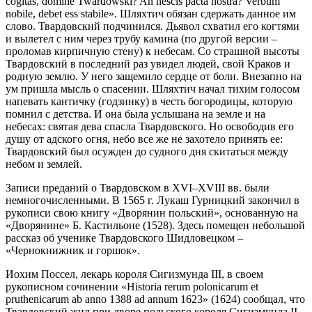
cogitas, domine Twardowski? An nescis pacta nostra? Verbum
nobile, debet ess stabile». Шляхтич обязан сдержать данное им
слово. Твардовский подчинился. Дьявол схватил его когтями
и вылетел с ним через трубу камина (по другой версии –
проломав кирпичную стену) к небесам. Со страшной высоты
Твардовский в последний раз увидел людей, свой Краков и
родную землю. У него защемило сердце от боли. Внезапно на
ум пришла мысль о спасении. Шляхтич начал тихим голосом
напевать кантичку (годзинку) в честь богородицы, которую
помнил с детства. И она была услышана на земле и на
небесах: святая дева спасла Твардовского. Но освободив его
душу от адского огня, небо все же не захотело принять ее:
Твардовский был осужден до судного дня скитаться между
небом и землей.
Записи преданий о Твардовском в XVI–XVIII вв. были
немногочисленными. В 1565 г. Лукаш Гурницкий закончил в
рукописи свою книгу «Дворянин польский», основанную на
«Дворянине» Б. Кастильоне (1528). Здесь помещен небольшой
рассказ об ученике Твардовского Шидловецком –
«Чернокнижник и горшок».
Иохим Поссел, лекарь короля Сигизмунда III, в своем
рукописном сочинении «Historia rerum polonicarum et
pruthenicarum ab anno 1388 ad annum 1623» (1624) сообщал, что
Твардовский жил при дворе польского короля Сигизмунда II