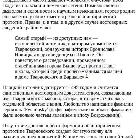
сходства польской и немецкой легенд. Помимо связей с
дьяволом и склонности к научным изысканиям, героев роднит
еще кое-что: у обоих имеется реальный исторический
прототип. Правда, и в том, и в другом случае достоверных
сведений крайне мало:
Самый старый — из доступных нам —
исторический источник, в котором упоминается
Твардовский, обнаружила историк Бронислава
Новицкая в архиве диоцеза в Плоцке. Он
повествует о расследовании, проведенном
старейшинами города Вышогруд против главы
школы, который среди прочего «занимался магией
1
в доме Твардовского в Варшаве».
Плоцкий источник датируется 1495 годом и считается
единственным достоверным доказательством, связывающим
имя Твардовского с магией, которая в то время считалась
отдельной областью знания. Любопытно написание фамилии
героя как ‘Fwardosky’ (орфографические ошибки в фамилиях
были довольно частым явлением в эпоху Возрождения).
Отсутствие достоверной информации об историческом
прототипе Твардовского создает богатую почву для
различных предположений. К примеру, согласно одной такой