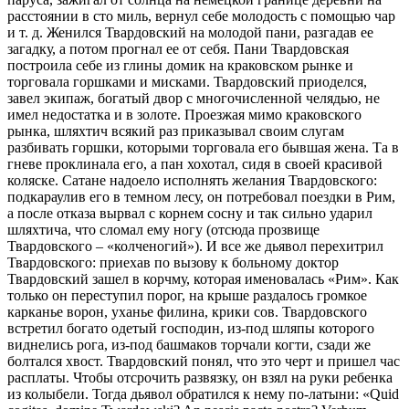
расстоянии в сто миль, вернул себе молодость с помощью чар
и т. д. Женился Твардовский на молодой пани, разгадав ее
загадку, а потом прогнал ее от себя. Пани Твардовская
построила себе из глины домик на краковском рынке и
торговала горшками и мисками. Твардовский приоделся,
завел экипаж, богатый двор с многочисленной челядью, не
имел недостатка и в золоте. Проезжая мимо краковского
рынка, шляхтич всякий раз приказывал своим слугам
разбивать горшки, которыми торговала его бывшая жена. Та в
гневе проклинала его, а пан хохотал, сидя в своей красивой
коляске. Сатане надоело исполнять желания Твардовского:
подкараулив его в темном лесу, он потребовал поездки в Рим,
а после отказа вырвал с корнем сосну и так сильно ударил
шляхтича, что сломал ему ногу (отсюда прозвище
Твардовского – «колченогий»). И все же дьявол перехитрил
Твардовского: приехав по вызову к больному доктор
Твардовский зашел в корчму, которая именовалась «Рим». Как
только он переступил порог, на крыше раздалось громкое
карканье ворон, уханье филина, крики сов. Твардовского
встретил богато одетый господин, из-под шляпы которого
виднелись рога, из-под башмаков торчали когти, сзади же
болтался хвост. Твардовский понял, что это черт и пришел час
расплаты. Чтобы отсрочить развязку, он взял на руки ребенка
из колыбели. Тогда дьявол обратился к нему по-латыни: «Quid