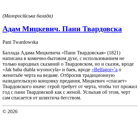
(Малоросійська балада)
Адам Мицкевич. Пани Твардовска
Pani Twardowska
Баллада Адама Мицкевича «Пани Твардовская» (1821)
написана в комично-бытовом духе, с использованием не
только народных сказаний о Твардовском, но и сказок, вроде
«Jak baba diabla wyonocyla» и баек, вроде
«Belfagor»`а
о
женитьбе черта на ведьме. Отбросив традиционную
назидательскую концовку предания, Мицкевич «спасает»
Твардовского иначе: герой требует от черта, чтобы тот прожил
год с пани Твардовской как с женой. Услыхав об этом, черт
сам спасается от шляхтича бегством.
© 2026