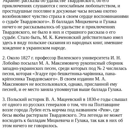
Украине: рассказы об удальстве Твардовского, об его
приключениях слушаются с неослабным любопытством, и
простодушные поселяне в досужные часы весьма охотно
возобновляют чувство страха в своем сердце воспоминаниями
о судьбе Твардовского». В балладах Мицкевича и Гулака
ничего не рассказывалось об удальстве и приключениях
Твардовского, не было в них и страшного рассказа о его
судьбе. Стало быть, М. К. Каченовский действительно имел
здесь в виду польские сказания из народных книг, имевшие
хождение в украинском народе.
2. Около 1827 г. профессор Виленского университета И. Н.
Лобойко посылал М. А. Максимовичу рукописный сборник
западно-украинских песен, среди которых под № 2 числилась
песня, которая «Згадуе про бешкетника-чарівника, пана-
кріпосника Твардовського». В своем издании М. А.
Максимович не воспользовался, однако, присланной ему
песней, и ее место заняла упомянутая выше баллада Гулака.
3. Польский историк В. А. Мацеевский в 1830-е годы слышал
от одного из русских генералов о том, что на Полтавщине
возле города Лубен есть корчма под названием «Рим», где
бесы якобы растерзали Твардовского. Эта легенда не может
восходить к балладам Мицкевича и Гулака, так как в них об
этом ничего не говорилось.