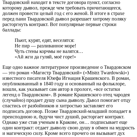
Твардовский находит в тексте договора пункт, согласно
которому дьявол, прежде чем требовать причитающееся,
должен провести целый год с его женой. В итоге в страхе
перед пани Твардовской дьявол разрешает хитрому поляку
расторгнуть контракт. Вот популярные первые строки
баллады:
Пьют, курят, едят, веселятся:
Не пир — разливанное море!
Чуть стены корчмы не валятся…
«Ай жги да гуляй, моё горе!»
Еще одно важное литературное произведение о Твардовском
— это роман «Магистр Твардовский» («Mistrz Twardowski»)
известного писателя Юзефа Игнация Крашевского. В роман,
опубликованный в 1840 году и основанный на фольклоре,
вошли, как указывает сам автор в прологе, «все остатки
легенд о Твардовском». В романе Крашевского отец чародея
(случайно) продает душу сына дьяволу. Дьвол помогает отцу
спастись от разбойников и хитростью заставляет его
подписать договор. Позже Твардовский-младший попадает в
преисподнюю и, будучи чист душой, расторгает контракт.
Однако уже став ученым в Кракове, он… подписывает еще
один контракт: отдает дьяволу свою душу в обмен на мудрость
и магическую силу. Кроме всего прочего он вызывает дух