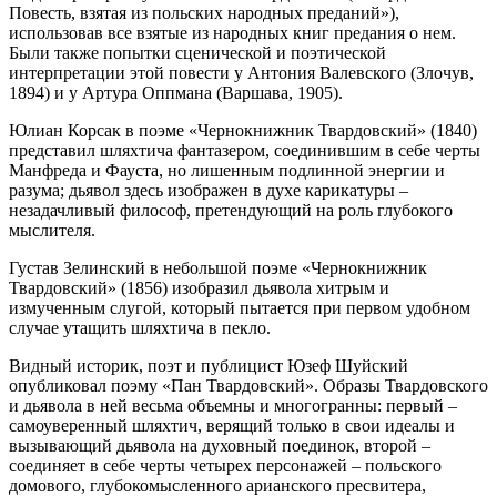
Повесть, взятая из польских народных преданий»),
использовав все взятые из народных книг предания о нем.
Были также попытки сценической и поэтической
интерпретации этой повести у Антония Валевского (Злочув,
1894) и у Артура Оппмана (Варшава, 1905).
Юлиан Корсак в поэме «Чернокнижник Твардовский» (1840)
представил шляхтича фантазером, соединившим в себе черты
Манфреда и Фауста, но лишенным подлинной энергии и
разума; дьявол здесь изображен в духе карикатуры –
незадачливый философ, претендующий на роль глубокого
мыслителя.
Густав Зелинский в небольшой поэме «Чернокнижник
Твардовский» (1856) изобразил дьявола хитрым и
измученным слугой, который пытается при первом удобном
случае утащить шляхтича в пекло.
Видный историк, поэт и публицист Юзеф Шуйский
опубликовал поэму «Пан Твардовский». Образы Твардовского
и дьявола в ней весьма объемны и многогранны: первый –
самоуверенный шляхтич, верящий только в свои идеалы и
вызывающий дьявола на духовный поединок, второй –
соединяет в себе черты четырех персонажей – польского
домового, глубокомысленного арианского пресвитера,