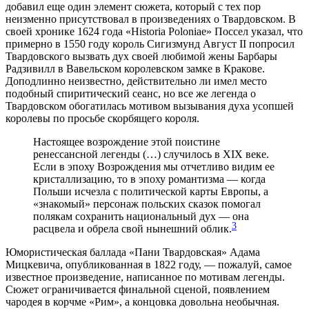
добавил еще один элемент сюжета, который с тех пор
неизменно присутствовал в произведениях о Твардовском. В
своей хронике 1624 года «Historia Poloniae» Поссел указал, что
примерно в 1550 году король Сигизмунд Август II попросил
Твардовского вызвать дух своей любимой жены Барбары
Радзивилл в Вавельском королевском замке в Кракове.
Доподлинно неизвестно, действительно ли имел место
подобный спиритический сеанс, но все же легенда о
Твардовском обогатилась мотивом вызывания духа усопшей
королевы по просьбе скорбящего короля.
Настоящее возрождение этой поистине
ренессансной легенды (…) случилось в XIX веке.
Если в эпоху Возрождения мы отчетливо видим ее
кристаллизацию, то в эпоху романтизма — когда
Польши исчезла с политической карты Европы, а
«знакомый» персонаж польских сказок помогал
полякам сохранить национальный дух — она
3
расцвела и обрела свой нынешний облик.
Юмористическая баллада «Пани Твардовская» Адама
Мицкевича, опубликованная в 1822 году, — пожалуй, самое
известное произведение, написанное по мотивам легенды.
Сюжет ограничивается финальной сценой, появлением
чародея в корчме «Рим», а концовка довольна необычная.