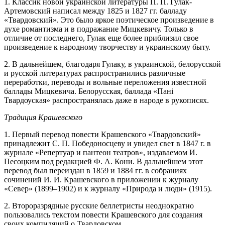
1. Классик новой украинской литературы П. П. Гулак-
Артемовский написал между 1825 и 1827 гг. балладу
«Твардовский». Это было яркое поэтическое произведение в
духе романтизма и в подражание Мицкевичу. Только в
отличие от последнего, Гулак еще более приблизил свое
произведение к народному творчеству и украинскому быту.
2. В дальнейшем, благодаря Гулаку, в украинской, белорусской
и русской литературах распространились различные
переработки, переводы и вольные переложения известной
баллады Мицкевича. Белорусская, баллада «Пані
Твардоуская» распространялась даже в народе в рукописях.
Традиция Крашевского
1. Первый перевод повести Крашевского «Твардовский»
принадлежит С. П. Победоносцеву и увидел свет в 1847 г. в
журнале «Репертуар и пантеон театров», издаваемом И.
Песоцким под редакцией Ф. А. Кони. В дальнейшем этот
перевод был переиздан в 1859 и 1884 гг. в собраниях
сочинений И. И. Крашевского в приложении к журналу
«Север» (1899–1902) и к журналу «Природа и люди» (1915).
2. Второразрядные русские беллетристы неоднократно
пользовались текстом повести Крашевского для создания
своих компиляций о Твардовском.