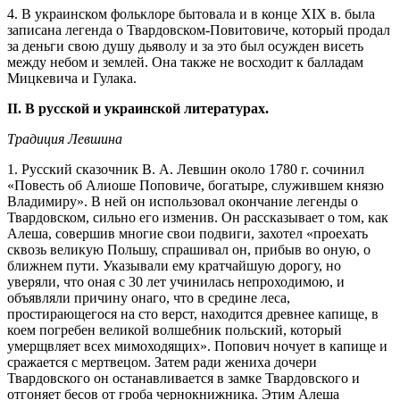
4. В украинском фольклоре бытовала и в конце XIX в. была
записана легенда о Твардовском-Повитовиче, который продал
за деньги свою душу дьяволу и за это был осужден висеть
между небом и землей. Она также не восходит к балладам
Мицкевича и Гулака.
II. В русской и украинской литературах.
Традиция Левшина
1. Русский сказочник В. А. Левшин около 1780 г. сочинил
«Повесть об Алиоше Поповиче, богатыре, служившем князю
Владимиру». В ней он использовал окончание легенды о
Твардовском, сильно его изменив. Он рассказывает о том, как
Алеша, совершив многие свои подвиги, захотел «проехать
сквозь великую Польшу, спрашивал он, прибыв во оную, о
ближнем пути. Указывали ему кратчайшую дорогу, но
уверяли, что оная с 30 лет учинилась непроходимою, и
объявляли причину онаго, что в средине леса,
простирающегося на сто верст, находится древнее капище, в
коем погребен великой волшебник польский, который
умерщвляет всех мимоходящих». Попович ночует в капище и
сражается с мертвецом. Затем ради жениха дочери
Твардовского он останавливается в замке Твардовского и
отгоняет бесов от гроба чернокнижника. Этим Алеша