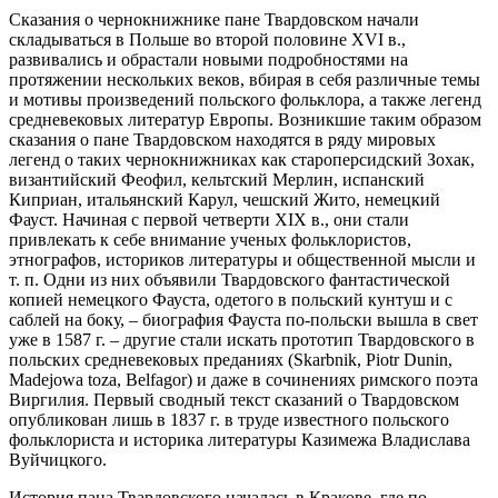
Сказания о чернокнижнике пане Твардовском начали
складываться в Польше во второй половине XVI в.,
развивались и обрастали новыми подробностями на
протяжении нескольких веков, вбирая в себя различные темы
и мотивы произведений польского фольклора, а также легенд
средневековых литератур Европы. Возникшие таким образом
сказания о пане Твардовском находятся в ряду мировых
легенд о таких чернокнижниках как староперсидский Зохак,
византийский Феофил, кельтский Мерлин, испанский
Киприан, итальянский Карул, чешский Жито, немецкий
Фауст. Начиная с первой четверти XIX в., они стали
привлекать к себе внимание ученых фольклористов,
этнографов, историков литературы и общественной мысли и
т. п. Одни из них объявили Твардовского фантастической
копией немецкого Фауста, одетого в польский кунтуш и с
саблей на боку, – биография Фауста по-польски вышла в свет
уже в 1587 г. – другие стали искать прототип Твардовского в
польских средневековых преданиях (Skarbnik, Piotr Dunin,
Madejowa toza, Belfagor) и даже в сочинениях римского поэта
Виргилия. Первый сводный текст сказаний о Твардовском
опубликован лишь в 1837 г. в труде известного польского
фольклориста и историка литературы Казимежа Владислава
Вуйчицкого.
История пана Твардовского началась в Кракове, где по