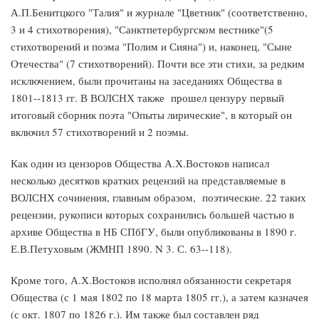
А.П.Бенитцкого "Талия" и журнале "Цветник" (соответственно,
3 и 4 стихотворения), "Санктпетербургском вестнике"(5
стихотворений и поэма "Полим и Сияна") и, наконец, "Сыне
Отечества" (7 стихотворений). Почти все эти стихи, за редким
исключением, были прочитаны на заседаниях Общества в
1801--1813 гг. В ВОЛСНХ также прошел цензуру первый
итоговый сборник поэта "Опыты лирические", в который он
включил 57 стихотворений и 2 поэмы.
Как один из цензоров Общества А.Х.Востоков написал
несколько десятков кратких рецензий на представляемые в
ВОЛСНХ сочинения, главным образом, поэтические. 22 таких
рецензии, рукописи которых сохранились большей частью в
архиве Общества в НБ СПбГУ, были опубликованы в 1890 г.
Е.В.Петуховым (ЖМНП 1890. N 3. С. 63--118).
Кроме того, А.Х.Востоков исполнял обязанности секретаря
Общества (с 1 мая 1802 по 18 марта 1805 гг.), а затем казначея
(с окт. 1807 по 1826 г.). Им также был составлен ряд