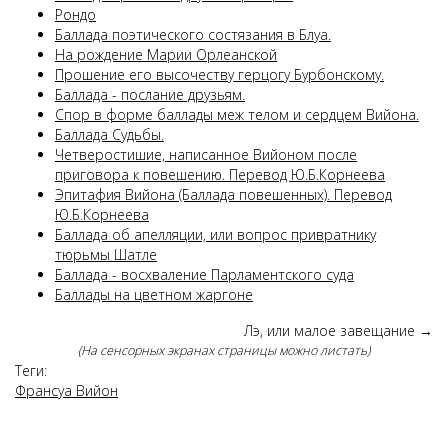
Рондо
Баллада поэтического состязания в Блуа.
На рождение Марии Орлеанской
Прошение его высочеству герцогу Бурбонскому.
Баллада - послание друзьям.
Спор в форме баллады меж телом и сердцем Вийона.
Баллада Судьбы.
Четверостишие, написанное Вийоном после
приговора к повешению. Перевод Ю.Б.Корнеева
Эпитафия Вийона (Баллада повешенных). Перевод
Ю.Б.Корнеева
Баллада об апелляции, или вопрос привратнику
тюрьмы Шатле
Баллада - восхваление Парламентского суда
Баллады на цветном жаргоне
Лэ, или малое завещание
→
(На сенсорных экранах страницы можно листать)
Теги:
Франсуа Вийон