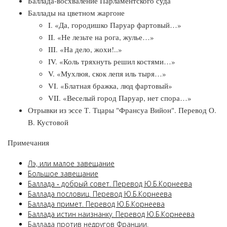
Баллада-восхваление Парламентского суда
Баллады на цветном жаргоне
I. «Да, городишко Паруар фартовый…»
II. «Не лезьте на рога, жулье…»
III. «На дело, жохи!..»
IV. «Коль тряхнуть решил костями…»
V. «Мухлюя, скок лепя иль тыря…»
VI. «Блатная бражка, люд фартовый»
VII. «Веселый город Паруар, нет спора…»
Отрывки из эссе Т. Тцары "Франсуа Вийон". Перевод О.
В. Кустовой
Примечания
Лэ, или малое завещание
Большое завещание
Баллада ‑ добрый совет. Перевод Ю.Б.Корнеева
Баллада пословиц. Перевод Ю.Б.Корнеева
Баллада примет. Перевод Ю.Б.Корнеева
Баллада истин наизнанку. Перевод Ю.Б.Корнеева
Баллада против недругов Франции.