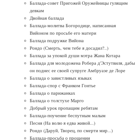
Баллада-совет Пригожей Оружейницы гулящим
девкам
Двойная баллада
Баллада-молитва Богородице, написанная
Вийоном по просьбе его матери
Баллада подружке Вийона
Рондо (Смерть, чем тебе я досадил?..)
Баллада за упокой души мэтра Жана Котара
Баллада для молодожена Робера д'Эстутвиля, дабы
он поднес ее своей супруге Амбруазе де Лоре
Баллада о завистливых языках
Баллада-спор с Франком Гонтье
Баллада о парижанках
Баллада о толстухе Марго
Добрый урок пропащим ребятам
Баллада-поучение беспутным малым
Песня (На волю я едва живой...)
Рондо (Даруй, Творец, по смерти мир...)
Баллада-просьба о прощении