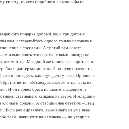
ему совету, ничего подобного со мною бы не
 свадебного подарка добрый лес и три добрых
ны вам, остерегайтесь одного только человека и
отношения с соседями. А третий вам совет:
 им и выполнять эти советы, с вами никогда не
 заветам отца. Младший же принялся ссориться и
еребил и растерзал многих. И, почуяв опасность,
рата и поглядеть, как идут дела у него. Пришел к
й брат ответил: «Я следую заветам отца, а ты их
ли». И он провел брата по своим владениям и
хотника, ставившего капканы на зверя. И младший
 в клочья и сожри». А старший лев ответил: «Отец
л: «Если речи дряхлого, выжившего из ума льва
 обо всем, накинулся на человека — но угодил в