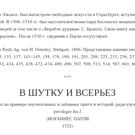
 Эльзасе, был магистром свободных искусств в Страсбурге, вступил
ей. В 1506–1510 гг. был настоятелем монастыря босоногих монахо
ведей (в том числе о «Корабле дураков» С. Бранта). Свою книгу шва
рьезом». После 1530 г. сведения о Паули отсутствуют.
auli, hg. von H. Osterley. Stuttgart, 1866. Представлены шванки (по п
33, 135, 137, 143–145, 158, 176, 190, 191, 201, 209, 225, 233, 236, 23
32, 434, 435, 438, 472–474, 489, 490, 507, 508, 513, 514, 587, 601, 6
***
В ШУТКУ И ВСЕРЬЕЗ
их на примере поучительных и забавных притч и историй, ради ул
1
privilegio Im.
(ИОГАННЕС ПАУЛИ
1522)