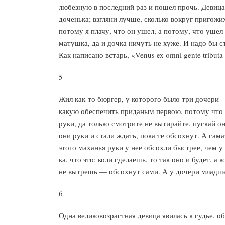
любезную в последний раз и пошел прочь. Девица 
доченька; взгляни лучше, сколько вокруг пригожи
потому я плачу, что он ушел, а потому, что уше
матушка, да и дочка ничуть не хуже. И надо бы с
Как написано встарь, «Venus ex omni gente tributa 
5
Жил как-то бюргер, у которого было три дочери —
какую обеспечить приданым первою, потому что ж
руки, да только смотрите не вытирайте, пускай 
они руки и стали ждать, пока те обсохнут. А сам
этого маханья руки у нее обсохли быстрее, чем у 
ка, что это: коли сделаешь, то так оно и будет, а
не вытрешь — обсохнут сами. А у дочери младшей 
6
Одна великовозрастная девица явилась к судье, о