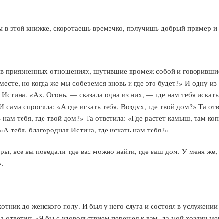
 этой книжке, скоротаешь времечко, получишь добрый пример и у
в приязненных отношениях, шутившие промеж собой и говорившие 
месте, но когда же мы соберемся вновь и где это будет?» И одну из
 Истина. «Ах, Огонь, — сказала одна из них, — где нам тебя искать
 сама спросила: «А где искать тебя, Воздух, где твой дом?» Та отв
ь нам тебя, где твой дом?» Та ответила: «Где растет камыш, там ко
 «А тебя, благородная Истина, где искать нам тебя?»
ы, все вы поведали, где вас можно найти, где ваш дом. У меня же, 
».
тник до женского полу. И был у него слуга и состоял в услужении 
га ответил: «Я бы с удовольствием перешел к вам, да мой хозяин ме