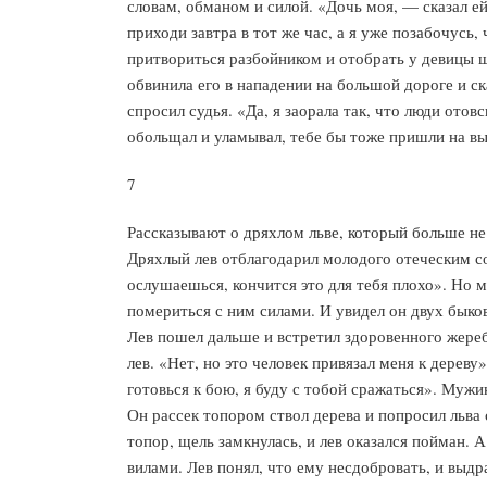
словам, обманом и силой. «Дочь моя, — сказал ей
приходи завтра в тот же час, а я уже позабочусь,
притвориться разбойником и отобрать у девицы ша
обвинила его в нападении на большой дороге и ска
спросил судья. «Да, я заорала так, что люди ото
обольщал и уламывал, тебе бы тоже пришли на вы
7
Рассказывают о дряхлом льве, который больше не 
Дряхлый лев отблагодарил молодого отеческим сов
ослушаешься, кончится это для тебя плохо». Но м
помериться с ним силами. И увидел он двух быко
Лев пошел дальше и встретил здоровенного жереб
лев. «Нет, но это человек привязал меня к дерев
готовься к бою, я буду с тобой сражаться». Мужи
Он рассек топором ствол дерева и попросил льва 
топор, щель замкнулась, и лев оказался пойман. 
вилами. Лев понял, что ему несдобровать, и выдра