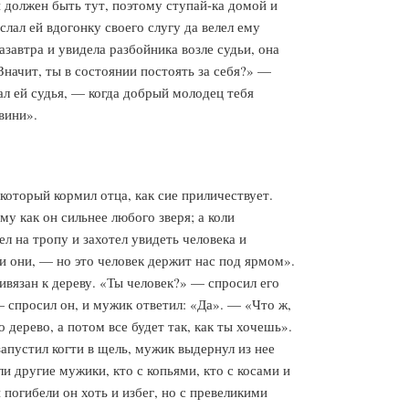
н должен быть тут, поэтому ступай-ка домой и
слал ей вдогонку своего слугу да велел ему
завтра и увидела разбойника возле судьи, она
«Значит, ты в состоянии постоять за себя?» —
ал ей судья, — когда добрый молодец тебя
вини».
 который кормил отца, как сие приличествует.
у как он сильнее любого зверя; а коли
л на тропу и захотел увидеть человека и
и они, — но это человек держит нас под ярмом».
ивязан к дереву. «Ты человек?» — спросил его
— спросил он, и мужик ответил: «Да». — «Что ж,
 дерево, а потом все будет так, как ты хочешь».
апустил когти в щель, мужик выдернул из нее
и другие мужики, кто с копьями, кто с косами и
 погибели он хоть и избег, но с превеликими