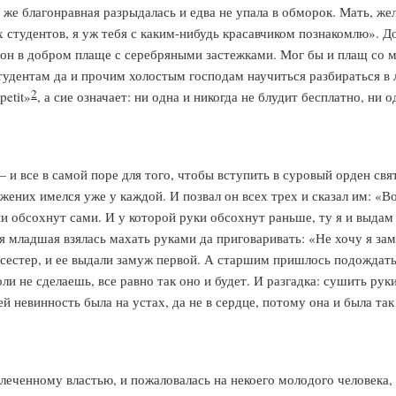
же благонравная разрыдалась и едва не упала в обморок. Мать, жел
х студентов, я уж тебя с каким-нибудь красавчиком познакомлю». До
л он в добром плаще с серебряными застежками. Мог бы и плащ со 
тудентам да и прочим холостым господам научиться разбираться в 
2
petit»
, а сие означает: ни одна и никогда не блудит бесплатно, ни 
 и все в самой поре для того, чтобы вступить в суровый орден свят
ених имелся уже у каждой. И позвал он всех трех и сказал им: «Во
они обсохнут сами. И у которой руки обсохнут раньше, ту я и выда
ая младшая взялась махать руками да приговаривать: «Не хочу я зам
сестер, и ее выдали замуж первой. А старшим пришлось подождать и т
 коли не сделаешь, все равно так оно и будет. И разгадка: сушить р
невинность была на устах, да не в сердце, потому она и была так 
блеченному властью, и пожаловалась на некоего молодого человека, 