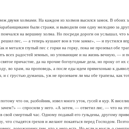
меж двумя холмами. На каждом из холмов высился замок. В обоих 
барабанщиками были стражи, и выводили они одну мелодию за другой
 и помчался на вершину холма. Но посреди дороги он услышал, что м
решил пес, — а теперь кушают вон в том замке», — и пустился вп
ак и метался глупый пес с горки на горку, пока не прозевал обе тр
ть всех радостей земных, но уповающие и на жизнь вечную, — и п
 святое причастие, да на прочие богоугодные дела, но проку от их
у, во храм, на проповедь, а после еды идем прямехонько к дьяволу 
, и с грустью думаешь, уж не прозеваем ли мы обе трапезы, как то
отому что он, разбойник, извел много уток, гусей и кур. К виселиц
 зачем?» — спросили у него. «А затем, — ответил лис, — что на это
в свой смертный час. Одному подавай его гульдены, другому приве
ому, что стыдятся грехов и желают покаяться перед Господом. Поэто
ловеку, дорожащему тем, что у него есть. Но если и мысль о смерт