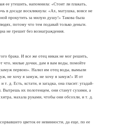
ая ее утешить, напомнила: «Стоит ли плакать,
чь в досаде воскликнула: «Ах, матушка, вовсе не
мной прокутить за милую душу!» Такова была
людях, потому что тем подавай только деньги.
одна не грешит без вознаграждения.
ого брака. И все же отец никак не мог решить,
т что, милые дочки, дам я вам воды, помойте
м замуж первою». Налил им отец воды, вымыли
уж, не хочу я замуж, не хочу я замуж!» И от
. д. Есть, кстати, и загадка, она гласит: угадай-
уки. Вытрешь их полотенцем, они станут сухими, а
хитра, махала руками, чтобы они обсохли, и т. д.
сорвавшего цветок ее невинности, да еще, по ее