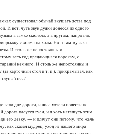
замках существовал обычай вкушать яства под
. И вот, чуть звук дудки донесся из одного
узыка в замке смолкла, а в другом, напротив,
рипрыжку с холма на холм. Но и там музыка
апезы. И столь же непостоянны и
отому весь год предающиеся порокам, с
 стараний немного. И столь же непостоянны и
(за карточный стол и т. п.), прихрамывая, как
т глупый пес?
е вели две дороги, и лиса хотели повести по
й дороге пасутся гуси, и я хоть натешусь этим
ди его девку, — и плачут они потому, что жаль
му, как сказал мудрец, уход из нашего мира
и нестерпима, насколько же нестерпима должна