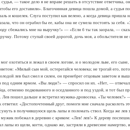
 судья, — такое дело я не вправе решать в отсутствие ответчика, о
 чтобы его доставили». Благочинная девица пошла домой, а судья по
ль и кошелек. Слуга поступил как велено, а когда девица пришла на
зала, что он ограбил бы ее, кабы она не сумела постоять за себя. 
всюду сбежались мне на выручку!» — «Если б ты так заорала, — сказ
ручку. Потому ступай своей дорогой, дочь моя, а обольстителя не 
мог охотиться и лежал в своем логове, и о молодом льве, его сыне,
етом: «Милый сын мой, остерегайся человека; не трогай его, потом
олодой лев был смел и силен, он пренебрег отцовым заветом и выше
в под одним ярмом. «Вы люди?» — спросил он их. «Нет, — отвечал
ца, отменно подкованного и оседланного и под уздой, и тот был пр
у». Лев пошел дальше и встретил мужика-дровосека. «Ты человек?» 
к ответил: «Достопочтенный друг, помоги мне сначала расколоть это
сунуть в получившуюся щель лапы и поломать ствол. Когда же лев з
А мужик побежал в деревню с криком: «Лев! лев!» К дереву поспешил
л лапы из щели, когти, однако же, застряли в древесине намертво, и