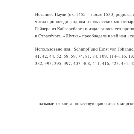
Иоганнес Паули (ок. 1455— после 1530) родился в
читал проповеди в одном из эльзасских монастыр
Гейлера из Кайзерсберга и издал записи его пропо
в Страсбурге. «Шутка» преобладала в ней над «се
Использовано изд.: Schimpf und Ernst von Johannes P
41, 42, 44, 52, 58, 59, 74, 81, 84, 109, 114–116, 1
382, 393, 395, 397, 407, 408, 411, 416, 423, 431, 4
называется книга, повествующая о делах мирск