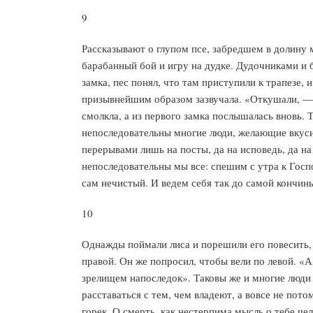
9
Рассказывают о глупом псе, забредшем в долину 
барабанный бой и игру на дудке. Дудочниками и 
замка, пес понял, что там приступили к трапезе,
призывнейшим образом зазвучала. «Откушали, — 
смолкла, а из первого замка послышалась вновь. Т
непоследовательны многие люди, желающие вкуси
перерывами лишь на посты, да на исповедь, да на
непоследовательны мы все: спешим с утра к Господ
сам нечистый. И ведем себя так до самой кончины
10
Однажды поймали лиса и порешили его повесить, п
правой. Он же попросил, чтобы вели по левой. «А
зрелищем напоследок». Таковы же и многие люди 
расставаться с тем, чем владеют, а вовсе не пот
горек. О смерть, как нестерпима мысль о тебе че