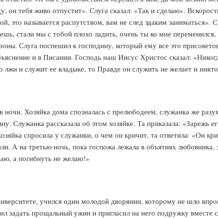
, он тебя живо отпустит». Слуга сказал: «Так и сделаю». Вскорости
ой, это называется распутством, вам не след эдаким заниматься». 
шь, стали мы с тобой плохо ладить, очень ты ко мне переменился, 
ороны. Слуга поспешил к господину, который ему все это присовето
бъяснение и в Писании. Господь наш Иисус Христос сказал: «Нико
о лжи и служит ее владыке, то Правде он служить не желает и никто
 в ночи. Хозяйка дома спозналась с прелюбодеем, служанка же разу
у. Служанка рассказала об этом хозяйке. Та приказала: «Зарежь ег
хозяйка спросила у служанки, о чем он кричит, та ответила: «Он кр
или. А на третью ночь, пока госпожа лежала в объятиях любовника, 
наю, а погибнуть не желаю!»
верситете, учился один молодой дворянин, которому не шло впрок
шил задать прощальный ужин и пригласил на него подружку вместе 