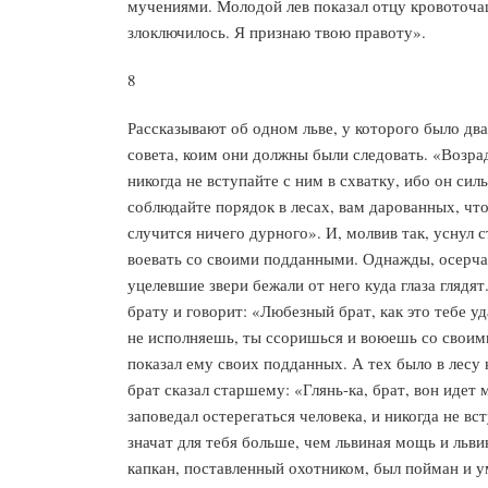
мучениями. Молодой лев показал отцу кровоточащ
злоключилось. Я признаю твою правоту».
8
Рассказывают об одном льве, у которого было два
совета, коим они должны были следовать. «Возра
никогда не вступайте с ним в схватку, ибо он си
соблюдайте порядок в лесах, вам дарованных, что
случится ничего дурного». И, молвив так, уснул
воевать со своими подданными. Однажды, осерчав 
уцелевшие звери бежали от него куда глаза глядя
брату и говорит: «Любезный брат, как это тебе у
не исполняешь, ты ссоришься и воюешь со своими 
показал ему своих подданных. А тех было в лесу 
брат сказал старшему: «Глянь-ка, брат, вон идет 
заповедал остерегаться человека, и никогда не в
значат для тебя больше, чем львиная мощь и львин
капкан, поставленный охотником, был пойман и 