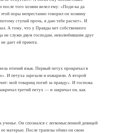
 после того хозяин велел ему: «Поди-ка да
С этой поры непрестанно говорил он хозяину
потому ступай прочь, я даю тебе расчет». И
вал. А тому, что у Правды нет собственного
гда не служи двум господам, невзлюбившим друг
 не дает ей приюта.
мела птичий язык. Первый петух прокричал в
о». И петуха зарезали и изжарили. А второй
ичит: мой товарищ погиб за правду». И госпожа
закричал третий петух — и закричал он, как
 ученье. Он спознался с легкомысленной девицей
с ее матерью. После трапезы обнял он свою