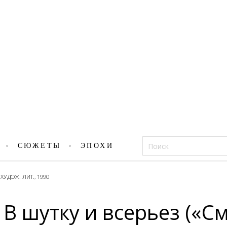
Фацеции
СЮЖЕТЫ
ЭПОХИ
УДОЖ. ЛИТ., 1990
В шутку и всерьез («См