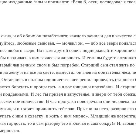
ие изодранные лапы и признался: «Если б, отец, последовал я тво
 сына, и об обоих он позаботился: каждого женил и дал в качестве
дуйтесь, любезные сыновья, — молвил он, — ибо все звери подвласт
льнее любого зверя. Вот вам другой совет: поддерживайте хорошие 
бы плодилась в них всяческая живность. И если вы будете следовать
 старый лев вечным сном и был погребен. Старший сын стал жить по
на жену и на все на свете, выместил он гнев на обитателях леса, п
т. Оставшись в полном одиночестве, лев решил проведать старшего б
дается богатеть и процветать, а я вот нищаю и прозябаю». И старши
подданными. И лес ты привел в запустенье, и звери от тебя сбежа
несметное количество. В час прогулки повстречали они человека, о
мужик, и он хочет причинить тебе зло. Прыгни на него, разорви его
ступать с ним в схватку, и жить с ним мирно». Младший же возропта
ая гордость, то я сам разорву его в клочья и сам сожру!» И, забыв
умерщвлен.