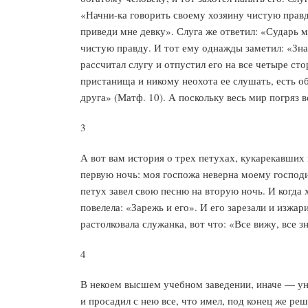
«Начни-ка говорить своему хозяину чистую правду
приведи мне девку». Слуга же ответил: «Сударь м
чистую правду. И тот ему однажды заметил: «Знае
рассчитал слугу и отпустил его на все четыре ст
пристанища и никому неохота ее слушать, есть о
друга» (Матф. 10). А поскольку весь мир погряз в
3
А вот вам история о трех петухах, кукарекавших
первую ночь: моя госпожа неверна моему господин
петух завел свою песню на вторую ночь. И когда 
повелела: «Зарежь и его». И его зарезали и изжар
растолковала служанка, вот что: «Все вижу, все з
4
В некоем высшем учебном заведении, иначе — уни
и просадил с нею все, что имел, под конец же ре