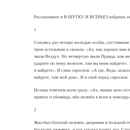
Рассказанное и В ШУТКУ И ВСЕРЬЕЗ найдешь ты в
1
Сошлись раз четыре молодые особы, состоявшие 
трем остальным и сказала: «Ах, как хорошо нам в
звали Воздух. Но четвертую звали Правда, или же
ударите по нему железом, там вы меня найдете». И
и найдете». И сама спросила: «А где, Вода, искат
найдете, там мой дом». И в свой черед спросила:
Истина ответила всем сразу: «Ах, милые мои сестр
приюта и убежища, ибо нелюба я всем и повсюду
2
Жил-был богатый человек, дворянин и большой охо
богатому человеку, и тот захотел нанять его. Слу