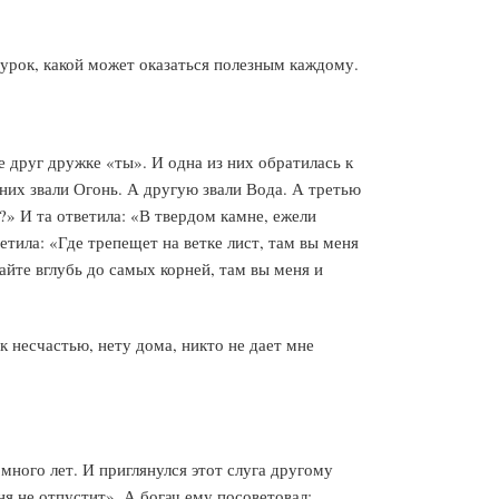
рок, какой может оказаться полезным каждому.
друг дружке «ты». И одна из них обратилась к
 них звали Огонь. А другую звали Вода. А третью
?» И та ответила: «В твердом камне, ежели
етила: «Где трепещет на ветке лист, там вы меня
пайте вглубь до самых корней, там вы меня и
к несчастью, нету дома, никто не дает мне
много лет. И приглянулся этот слуга другому
ня не отпустит». А богач ему посоветовал: