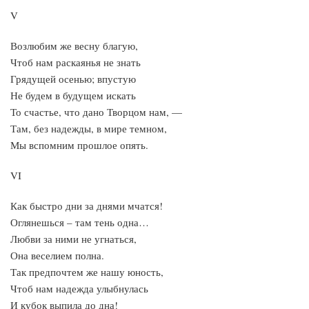
V
Возлюбим же весну благую,
Чтоб нам раскаянья не знать
Грядущей осенью; впустую
Не будем в будущем искать
То счастье, что дано Творцом нам, —
Там, без надежды, в мире темном,
Мы вспомним прошлое опять.
VI
Как быстро дни за днями мчатся!
Оглянешься – там тень одна…
Любви за ними не угнаться,
Она веселием полна.
Так предпочтем же нашу юность,
Чтоб нам надежда улыбнулась
И кубок выпила до дна!