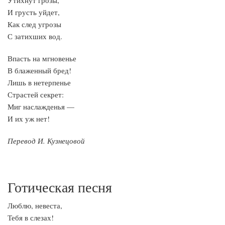
Утихнут грозы,
И грусть уйдет,
Как след угрозы
С затихших вод.
Впасть на мгновенье
В блаженный бред!
Лишь в нетерпенье
Страстей секрет:
Миг наслажденья —
И их уж нет!
Перевод И. Кузнецовой
Готическая песня
Люблю, невеста,
Тебя в слезах!