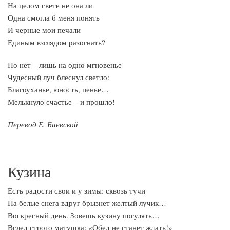
На целом свете не она ли
Одна смогла б меня понять
И черные мои печали
Единым взглядом разогнать?
Но нет – лишь на одно мгновенье
Чудесный луч блеснул светло:
Благоуханье, юность, пенье…
Мелькнуло счастье – и прошло!
Перевод Е. Баевской
Кузина
Есть радости свои и у зимы: сквозь тучи
На белые снега вдруг брызнет желтый лучик…
Воскресный день. Зовешь кузину погулять…
Вслед строго матушка: «Обед не станет ждать!»