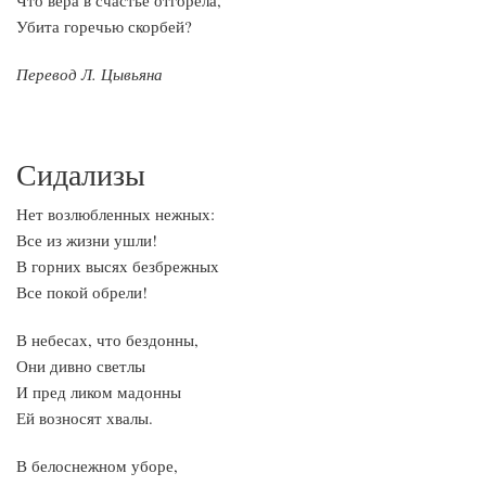
Что вера в счастье отгорела,
Убита горечью скорбей?
Перевод Л. Цывьяна
Сидализы
Нет возлюбленных нежных:
Все из жизни ушли!
В горних высях безбрежных
Все покой обрели!
В небесах, что бездонны,
Они дивно светлы
И пред ликом мадонны
Ей возносят хвалы.
В белоснежном уборе,