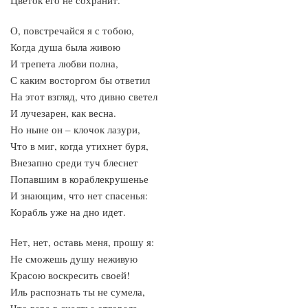
Цветок его не сохранит.
О, повстречайся я с тобою,
Когда душа была живою
И трепета любви полна,
С каким восторгом бы ответил
На этот взгляд, что дивно светел
И лучезарен, как весна.
Но ныне он – клочок лазури,
Что в миг, когда утихнет буря,
Внезапно среди туч блеснет
Попавшим в кораблекрушенье
И знающим, что нет спасенья:
Корабль уже на дно идет.
Нет, нет, оставь меня, прошу я:
Не сможешь душу неживую
Красою воскресить своей!
Иль распознать ты не сумела,