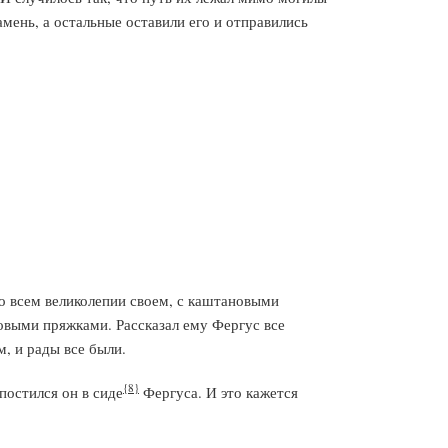
мень, а остальные оставили его и отправились
о всем великолепии своем, с каштановыми
зовыми пряжками. Рассказал ему Фергус все
м, и рады все были.
{8}
постился он в сиде
Фергуса. И это кажется