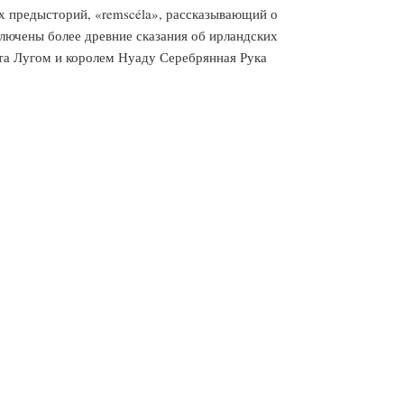
их предысторий, «remscéla», рассказывающий о
ключены более древние сказания об ирландских
вета Лугом и королем Нуаду Серебрянная Рука