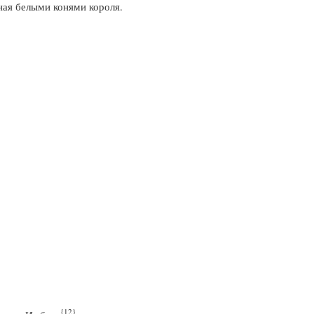
ная белыми конями короля.
{12}