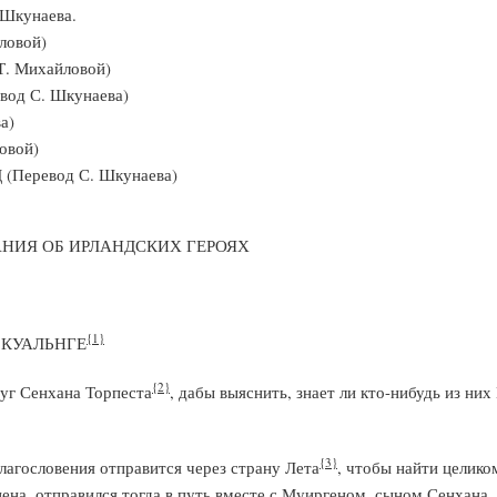
Шкунаева.
ловой)
. Михайловой)
д С. Шкунаева)
а)
овой)
Перевод С. Шкунаева)
АНИЯ ОБ ИРЛАНДСКИХ ГЕРОЯХ
{1}
 КУАЛЬНГЕ
{2}
уг Сенхана Торпеста
, дабы выяснить, знает ли кто-нибудь из ни
{3}
благословения отправится через страну Лета
, чтобы найти целико
нена, отправился тогда в путь вместе с Муиргеном, сыном Сенхана.