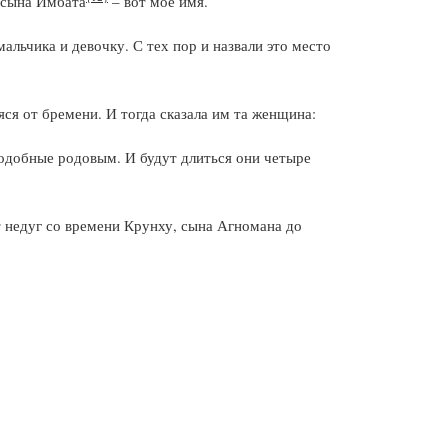
, сына Имбата
– вот мое имя.
альчика и девочку. С тех пор и назвали это место
ся от бремени. И тогда сказала им та женщина:
 подобные родовым. И будут длиться они четыре
т недуг со времени Крунху, сына Агномана до