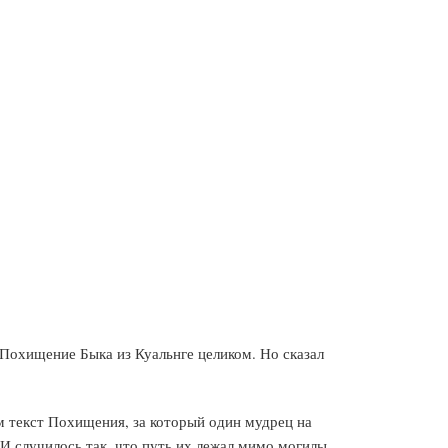
х Похищение Быка из Куальнге целиком. Но сказал
м текст Похищения, за который один мудрец на
 И случилось так, что путь их лежал мимо могилы