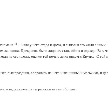
{11}
Агномана
. Были у него стада и дома, и сыновья его жили с ними
ом женщина. Прекрасны были лицо ее, стан, облик и одежда. Все, ч
легли на свои ложа, она же той ночью легла рядом с Крунху. С той н
 это был праздник, собрались на него и женщины, и мальчики, и дев
на, – ведь захочешь ты рассказать там обо мне.