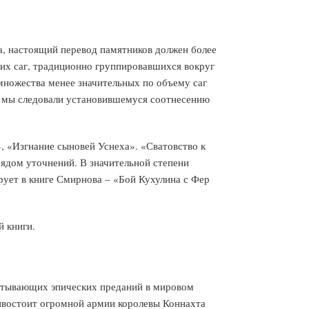
а, настоящий перевод памятников должен более
ких саг, традиционно группировавшихся вокруг
множества менее значительных по объему саг
в мы следовали установившемуся соотнесению
 «Изгнание сыновей Уснеха». «Сватовство к
ядом уточнений. В значительной степени
рует в книге Смирнова – «Бой Кухулина с Фер
й книги.
ватывающих эпических преданий в мировом
тивостоит огромной армии королевы Коннахта