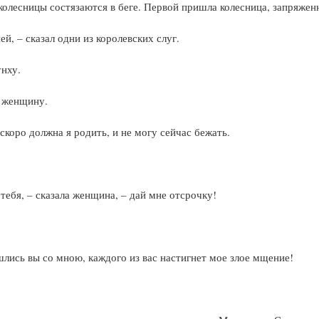
 колесницы состязаются в беге. Первой пришла колесница, запряжен
ей, – сказал одни из королевских слуг.
унху.
у женщину.
 скоро должна я родить, и не могу сейчас бежать.
 тебя, – сказала женщина, – дай мне отсрочку!
ошлись вы со мною, каждого из вас настигнет мое злое мщение!