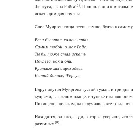
{5}
Фергуса, сына Ройга
. Подошли они к могильно
искать дом для ночлега.
Спел Муирген тогда песнь камню, будто к самому
Если бы этот камень стал
Самим тобой, о мак Ройг,
Ты бы тоже стал искать
Ночлега, как и они.
Куальнге мы ищем здесь,
В этой долине, Фергус.
Вдруг окутал Муиргена густой туман, и три дня и
кудрями, в зеленом плаще, в тупике с капюшоном
Похищение целиком, как случилось все тогда, от н
Находятся, однако, люди, которые уверяют, что э
{9}
разумным
.