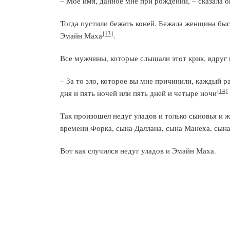
– Мое имя, данное мне при рождении, – сказала о
Тогда пустили бежать коней. Бежала женщина быст
{13}
Эмайн Маха
.
Все мужчины, которые слышали этот крик, вдруг 
– За то зло, которое вы мне причинили, каждый р
{14}
дня и пять ночей или пять дней и четыре ночи
Так произошел недуг уладов и только сыновья и 
времени Форка, сына Даллана, сына Манеха, сына
Вот как случился недуг уладов и Эмайн Маха.