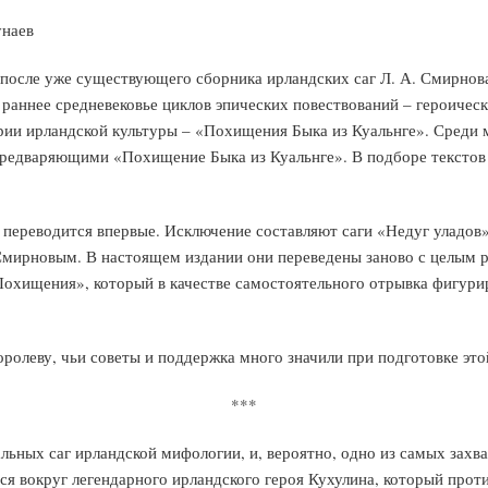
унаев
 после уже существующего сборника ирландских саг Л. А. Смирнов
 раннее средневековье циклов эпических повествований – героичес
рии ирландской культуры – «Похищения Быка из Куальнге». Среди 
 предваряющими «Похищение Быка из Куальнге». В подборе тексто
ереводится впервые. Исключение составляют саги «Недуг уладов»,
мирновым. В настоящем издании они переведены заново с целым р
Похищения», который в качестве самостоятельного отрывка фигури
ролеву, чьи советы и поддержка много значили при подготовке это
***
льных саг ирландской мифологии, и, вероятно, одно из самых зах
ся вокруг легендарного ирландского героя Кухулина, который про