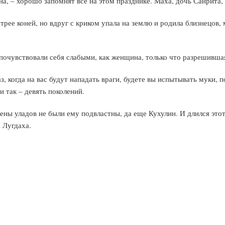
на, – хорошо запомнят все на этом празднике. Маха, дочь Санрита
рее коней, но вдруг с криком упала на землю и родила близнецов, м
почувствовали себя слабыми, как женщина, только что разрешившая
аз, когда на вас будут нападать враги, будете вы испытывать муки,
и так – девять поколений.
жены уладов не были ему подвластны, да еще Кухулин. И длился это
 Лугдаха.