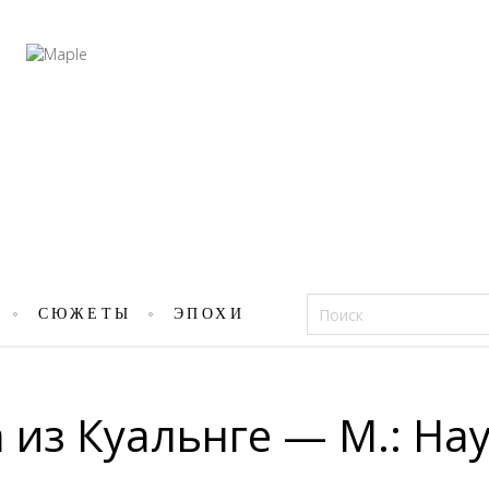
Фацеции
СЮЖЕТЫ
ЭПОХИ
из Куальнге — М.: Нау