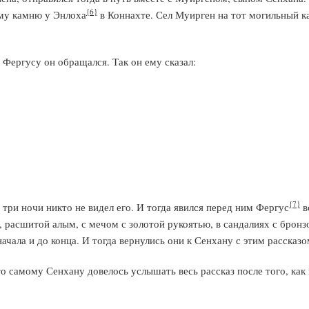
{6}
му камню у Энлоха
в Коннахте. Сел Муирген на тот могильный ка
 Фергусу он обращался. Так он ему сказал:
{7}
 три ночи никто не видел его. И тогда явился перед ним Фергус
в
, расшитой алым, с мечом с золотой рукоятью, в сандалиях с брон
ачала и до конца. И тогда вернулись они к Сенхану с этим рассказо
то самому Сенхану довелось услышать весь рассказ после того, как 