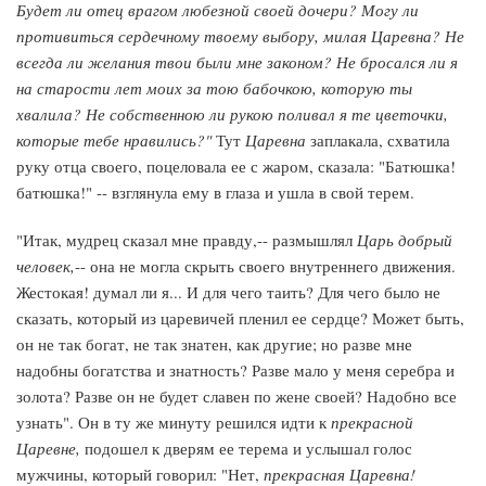
Будет ли отец врагом любезной своей дочери? Могу ли
противиться сердечному твоему выбору, милая Царевна? Не
всегда ли желания твои были мне законом? Не бросался ли я
на старости лет моих за тою бабочкою, которую ты
хвалила? Не собственною ли рукою поливал я те цветочки,
которые тебе нравились?"
Тут
Царевна
заплакала, схватила
руку отца своего, поцеловала ее с жаром, сказала: "Батюшка!
батюшка!" -- взглянула ему в глаза и ушла в свой терем.
"Итак, мудрец сказал мне правду,-- размышлял
Царь добрый
человек,
-- она не могла скрыть своего внутреннего движения.
Жестокая! думал ли я... И для чего таить? Для чего было не
сказать, который из царевичей пленил ее сердце? Может быть,
он не так богат, не так знатен, как другие; но разве мне
надобны богатства и знатность? Разве мало у меня серебра и
золота? Разве он не будет славен по жене своей? Надобно все
узнать". Он в ту же минуту решился идти к
прекрасной
Царевне,
подошел к дверям ее терема и услышал голос
мужчины, который говорил: "Нет,
прекрасная Царевна!