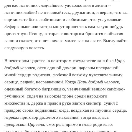
для вас источник сладчайшего удовольствия в жизни --
источник любви! не отчаивайтесь, друзья мои, и верьте, что вы
еще можете быть любезными и любимыми, что услужливые
Зефиры ныне или завтра могут принести к вам какую-нибудь
прелестную Псишу, которая с восторгом бросится в объятия
ваши и скажет, что нет ничего милее вас на свете. Выслушайте
следующую повесть.
В некотором царстве, в некотором государстве жил-был
Царь
добрый человек,
отец единой дочери, царевны прекрасной,
милой сердцу родителя, любезной всякому чувствительному
сердцу, редкой, несравненной. Когда
Царь добрый человек,
одеянный богатою багряницею, увенчанный венцом сапфиро-
рубинным, сидел на высоком троне среди народного
множества и, держа в правой руке златой скипетр, судил с
правдою своих подданных; когда, воздыхая из глубины сердца,
изрекал приговор должного наказания, тогда являлась
прекрасная Царевна,
смотрела прямо в глаза родителю,
подымала белую руку свою, простирала ее к судящему, и