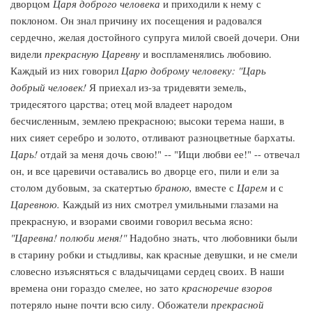
дворцом
Царя доброго человека
и приходили к нему с
поклоном. Он знал причину их посещения и радовался
сердечно, желая достойного супруга милой своей дочери. Они
видели
прекрасную Царевну
и воспламенялись любовию.
Каждый из них говорил
Царю доброму человеку: "Царь
добрый человек!
Я приехал из-за тридевяти земель,
тридесятого царства; отец мой владеет народом
бесчисленным, землею прекрасною; высоки терема наши, в
них сияет серебро и золото, отливают разноцветные бархаты.
Царь!
отдай за меня дочь свою!" -- "Ищи любви ее!" -- отвечал
он, и все царевичи оставались во дворце его, пили и ели за
столом дубовым, за скатертью
браною,
вместе с
Царем
и с
Царевною.
Каждый из них смотрел умильными глазами на
прекрасную, и взорами своими говорил весьма ясно:
"Царевна! полюби меня!"
Надобно знать, что любовники были
в старину робки и стыдливы, как красные девушки, и не смели
словесно изъясняться с владычицами сердец своих. В наши
времена они гораздо смелее, но зато
красноречие взоров
потеряло ныне почти всю силу. Обожатели
прекрасной