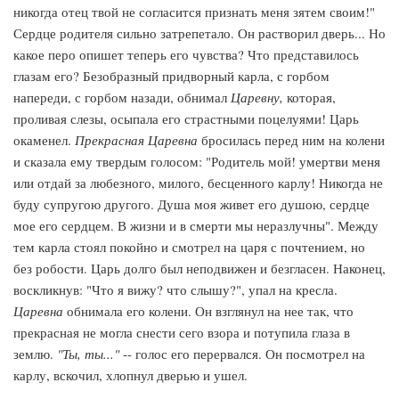
никогда отец твой не согласится признать меня зятем своим!"
Сердце родителя сильно затрепетало. Он растворил дверь... Но
какое перо опишет теперь его чувства? Что представилось
глазам его? Безобразный придворный карла, с горбом
напереди, с горбом назади, обнимал
Царевну,
которая,
проливая слезы, осыпала его страстными поцелуями! Царь
окаменел.
Прекрасная Царевна
бросилась перед ним на колени
и сказала ему твердым голосом: "Родитель мой! умертви меня
или отдай за любезного, милого, бесценного карлу! Никогда не
буду супругою другого. Душа моя живет его душою, сердце
мое его сердцем. В жизни и в смерти мы неразлучны". Между
тем карла стоял покойно и смотрел на царя с почтением, но
без робости. Царь долго был неподвижен и безгласен. Наконец,
воскликнув: "Что я вижу? что слышу?", упал на кресла.
Царевна
обнимала его колени. Он взглянул на нее так, что
прекрасная не могла снести сего взора и потупила глаза в
землю.
"Ты, ты..."
-- голос его перервался. Он посмотрел на
карлу, вскочил, хлопнул дверью и ушел.