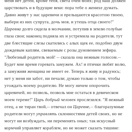
меня нет детей, кроме тебя, света очей моих; род наш должен
царствовать и в будущие веки: пора тебе о женихе думать.
Давно живут у нас царевичи и прельщаются красотою твоею,
выбери из них супруга, дочь моя, и утешь отца своего!"
Царевна
долго сидела в молчании, потупив в землю голубые
глаза свои; наконец подняла их и устремила на родителя, тут
две блестящие слезы скатились с алых щек ее, подобно двум
дождевым каплям, свеваемым с розы дуновением зефира.
"Любезный родитель мой! -- сказала она нежным голосом.--
Будет мне время горевать замужем. Ах! и птички любят волю,
а замужняя женщина не имеет ее. Теперь я живу и радуюсь;
нет у меня ни забот, ни печали; думаю только о том, чтобы
угождать моему родителю. Не могу ничем опорочить
царевичей, но позволь, позволь мне остаться в девическом
моем тереме!"
Царь добрый человек
прослезился. "Я нежный
отец, а не тиран твой,-- отвечал он
Царевне,--
благоразумные
родители могут
управлять
склонностями детей своих, но не
могут ни возбуждать, ни переменять оных; так искусный
кормчий управляет кораблем, но не может сказать тишине: