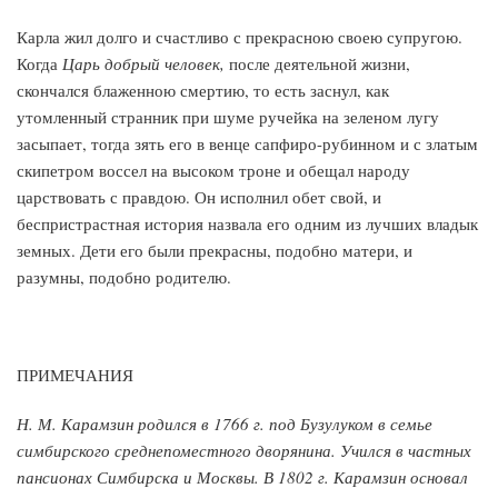
Карла жил долго и счастливо с прекрасною своею супругою.
Когда
Царь добрый человек,
после деятельной жизни,
скончался блаженною смертию, то есть заснул, как
утомленный странник при шуме ручейка на зеленом лугу
засыпает, тогда зять его в венце сапфиро-рубинном и с златым
скипетром воссел на высоком троне и обещал народу
царствовать с правдою. Он исполнил обет свой, и
беспристрастная история назвала его одним из лучших владык
земных. Дети его были прекрасны, подобно матери, и
разумны, подобно родителю.
ПРИМЕЧАНИЯ
Н. М. Карамзин родился в 1766 г. под Бузулуком в семье
симбирского среднепоместного дворянина. Учился в частных
пансионах Симбирска и Москвы. В 1802 г. Карамзин основал