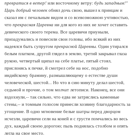
превратися в ветер!
или восточному ветру:
будь западным!"
Царь добрый человек
обнял дочь свою, вышел к принцам и
сказал им с печальным видом и со всевозможною учтивостью,
что
прекрасная Царевна
ни для кого из них не хочет оставить
девического своего терема. Все царевичи приуныли,
призадумались и повесили свои головы, ибо всякий из них
надеялся быть супругом
прекрасной Царевны.
Один утирался
белым платком, другой глядел в землю, третий закрывал глаза
рукою, четвертый щипал на себе платье, пятый стоял,
прислонясь к печке, й смотрел себе на нос, подобно
индийскому брамину, размышляющему о естестве души
человеческой, шестой... Но что в сию минуту делал шестой,
седьмой и прочие, о том молчат летописи. Наконец, все они
вздохнули,-- так сильно, что едва не затряслись каменные
стены,-- и томным голосом принесли хозяину благодарность за
угощение. В одно мгновение белые шатры перед дворцом
исчезли, царевичи сели на коней и с грусти помчались во весь
дух, каждый своею дорогою; пыль поднялась столбом и опять
легла на свое место.