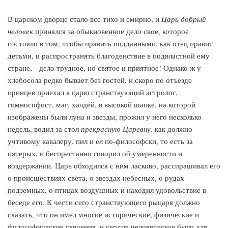
В царском дворце стало все тихо и смирно, и
Царь добрый
человек
принялся за обыкновенное дело свое, которое
состояло в том, чтобы править подданными, как отец правит
детьми, и распространять благоденствие в подвластной ему
стране,-- дело трудное, но святое и приятное! Однако ж у
хлебосола редко бывает без гостей, и скоро по отъезде
принцев приехал к царю странствующий астролог,
гимнософист, маг, халдей, в высокой шапке, на которой
изображены были луна и звезды, прожил у него несколько
недель, водил за стол
прекрасную Царевну,
как должно
учтивому кавалеру, пил и ел по-философски, то есть за
пятерых, и беспрестанно говорил об умеренности и
воздержании. Царь обходился с ним ласково, расспрашивал его
о происшествиях света, о звездах небесных, о рудах
подземных, о птицах воздушных и находил удовольствие в
беседе его. К чести сего странствующего рыцаря должно
сказать, что он имел многие исторические, физические и
философические сведения, и сердце человеческое было для