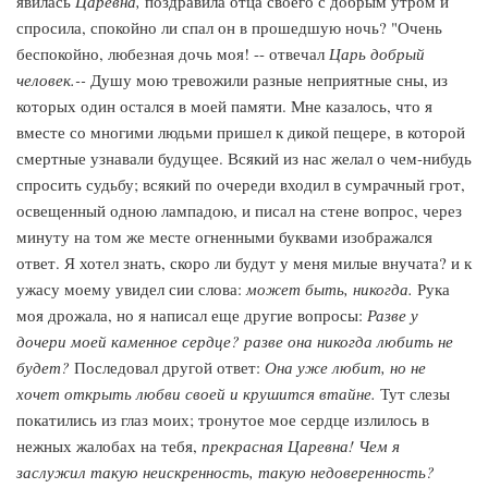
явилась
Царевна,
поздравила отца своего с добрым утром и
спросила, спокойно ли спал он в прошедшую ночь? "Очень
беспокойно, любезная дочь моя! -- отвечал
Царь добрый
человек.--
Душу мою тревожили разные неприятные сны, из
которых один остался в моей памяти. Мне казалось, что я
вместе со многими людьми пришел к дикой пещере, в которой
смертные узнавали будущее. Всякий из нас желал о чем-нибудь
спросить судьбу; всякий по очереди входил в сумрачный грот,
освещенный одною лампадою, и писал на стене вопрос, через
минуту на том же месте огненными буквами изображался
ответ. Я хотел знать, скоро ли будут у меня милые внучата? и к
ужасу моему увидел сии слова:
может быть, никогда.
Рука
моя дрожала, но я написал еще другие вопросы:
Разве у
дочери моей каменное сердце? разве она никогда любить не
будет?
Последовал другой ответ:
Она уже любит, но не
хочет открыть любви своей и крушится втайне.
Тут слезы
покатились из глаз моих; тронутое мое сердце излилось в
нежных жалобах на тебя,
прекрасная Царевна! Чем я
заслужил такую неискренность, такую недоверенность?