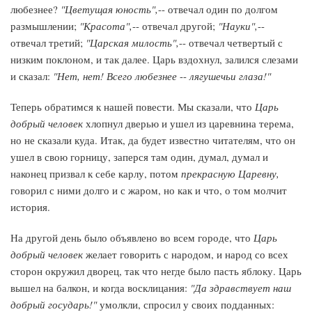
любезнее?
"Цветущая юность",
-- отвечал один по долгом
размышлении;
"Красота",
-- отвечал другой;
"Науки",
--
отвечал третий;
"Царская милость",
-- отвечал четвертый с
низким поклоном, и так далее. Царь вздохнул, залился слезами
и сказал:
"Нет, нет! Всего любезнее
--
лягушечьи глаза!"
Теперь обратимся к нашей повести. Мы сказали, что
Царь
добрый человек
хлопнул дверью и ушел из царевнина терема,
но не сказали куда. Итак, да будет известно читателям, что он
ушел в свою горницу, заперся там один, думал, думал и
наконец призвал к себе карлу, потом
прекрасную Царевну,
говорил с ними долго и с жаром, но как и что, о том молчит
история.
На другой день было объявлено во всем городе, что
Царь
добрый человек
желает говорить с народом, и народ со всех
сторон окружил дворец, так что негде было пасть яблоку. Царь
вышел на балкон, и когда восклицания:
"Да здравствует наш
добрый государь!"
умолкли, спросил у своих подданных: