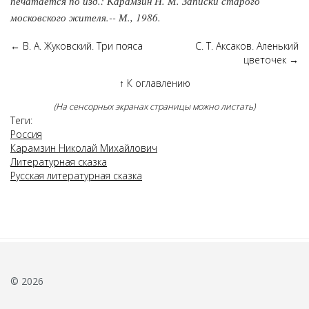
печатается по изд.: Карамзин Н. М. Записки старого
московского жителя.-- М., 1986.
←
В. А. Жуковский. Три пояса
С. Т. Аксаков. Аленький
цветочек
→
↑
К оглавлению
(На сенсорных экранах страницы можно листать)
Теги:
Россия
Карамзин Николай Михайлович
Литературная сказка
Русская литературная сказка
© 2026