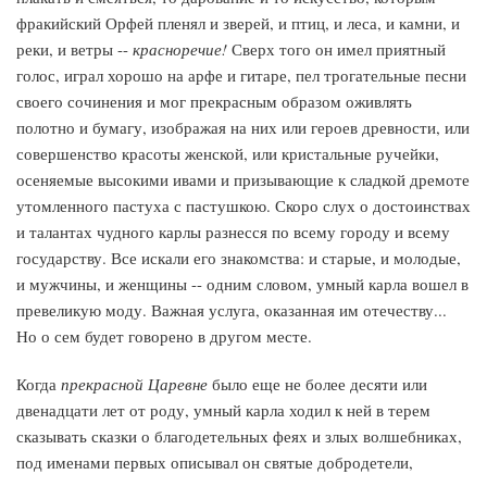
фракийский Орфей пленял и зверей, и птиц, и леса, и камни, и
реки, и ветры --
красноречие!
Сверх того он имел приятный
голос, играл хорошо на арфе и гитаре, пел трогательные песни
своего сочинения и мог прекрасным образом оживлять
полотно и бумагу, изображая на них или героев древности, или
совершенство красоты женской, или кристальные ручейки,
осеняемые высокими ивами и призывающие к сладкой дремоте
утомленного пастуха с пастушкою. Скоро слух о достоинствах
и талантах чудного карлы разнесся по всему городу и всему
государству. Все искали его знакомства: и старые, и молодые,
и мужчины, и женщины -- одним словом, умный карла вошел в
превеликую моду. Важная услуга, оказанная им отечеству...
Но о сем будет говорено в другом месте.
Когда
прекрасной Царевне
было еще не более десяти или
двенадцати лет от роду, умный карла ходил к ней в терем
сказывать сказки о благодетельных феях и злых волшебниках,
под именами первых описывал он святые добродетели,