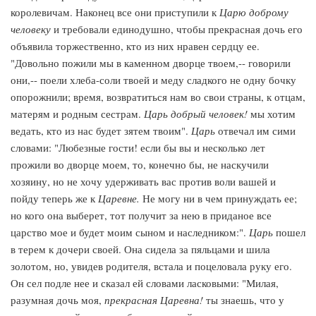
королевичам. Наконец все они приступили к
Царю доброму
человеку
и требовали единодушно, чтобы прекрасная дочь его
объявила торжественно, кто из них нравен сердцу ее.
"Довольно пожили мы в каменном дворце твоем,-- говорили
они,-- поели хлеба-соли твоей и меду сладкого не одну бочку
опорожнили; время, возвратиться нам во свои страны, к отцам,
матерям и родным сестрам.
Царь добрый человек!
мы хотим
ведать, кто из нас будет зятем твоим".
Царь
отвечал им сими
словами: "Любезные гости! если бы вы и несколько лет
прожили во дворце моем, то, конечно бы, не наскучили
хозяину, но не хочу удерживать вас против воли вашей и
пойду теперь же к
Царевне.
Не могу ни в чем принуждать ее;
но кого она выберет, тот получит за нею в приданое все
царство мое и будет моим сыном и наследником:".
Царь
пошел
в терем к дочери своей. Она сидела за пяльцами и шила
золотом, но, увидев родителя, встала и поцеловала руку его.
Он сел подле нее и сказал ей словами ласковыми: "Милая,
разумная дочь моя,
прекрасная Царевна!
ты знаешь, что у