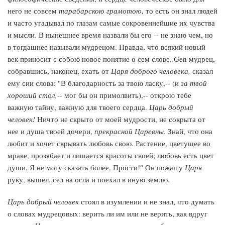
него не совсем
тарабарскою грамотою,
то есть он знал людей
и часто угадывал по глазам самые сокровеннейшие их чувства
и мысли. В нынешнее время назвали бы его -- не знаю чем, но
в тогдашнее называли мудрецом. Правда, что всякий новый
век приносит с собою новое понятие о сем слове. Gen мудрец,
собравшись, наконец, ехать от
Царя доброго человека,
сказал
ему сии слова: "В благодарность за твою ласку,-- (и
за твой
хороший стол,
-- мог бы он примолвить),-- открою тебе
важную тайну, важную для твоего сердца.
Царь добрый
человек!
Ничто не скрыто от моей мудрости, не сокрыта от
нее и душа твоей дочери,
прекрасной Царевны.
Знай, что она
любит и хочет скрывать любовь свою. Растение, цветущее во
мраке, прозябает и лишается красоты своей; любовь есть цвет
души. Я не могу сказать более. Прости!" Он пожал у
Царя
руку, вышел, сел на осла и поехал в иную землю.
Царь добрый человек
стоял в изумлении и не знал, что думать
о словах мудрецовых: верить ли им или не верить, как вдруг