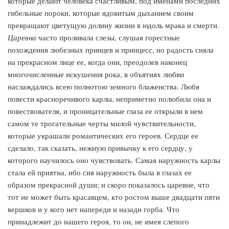
которые делают человека счастливым, под именами последних
гибельные пороки, которые ядовитым дыханием своим
превращают цветущую долину жизни в юдоль мрака и смерти.
Царевна
часто проливала слезы, слушая горестные
похождения любезных принцев и принцесс, но радость сияла
на прекрасном лице ее, когда они, преодолев наконец
многочисленные искушения рока, в объятиях любви
наслаждались всею полнотою земного блаженства. Любя
повести красноречивого карлы, неприметно полюбила она и
повествователя, и проницательные глаза ее открыли в нем
самом те трогательные черты милой чувствительности,
которые украшали романтических его героев. Сердце ее
сделало, так сказать, нежную привычку к его сердцу, у
которого научилось оно чувствовать. Самая наружность карлы
стала ей приятна, ибо сия наружность была в глазах ее
образом прекрасной души; и скоро показалось царевне, что
тот не может быть красавцем, кто ростом выше двадцати пяти
вершков и у кого нет напереди и назади горба. Что
принадлежит до нашего героя, то он, не имея слепого