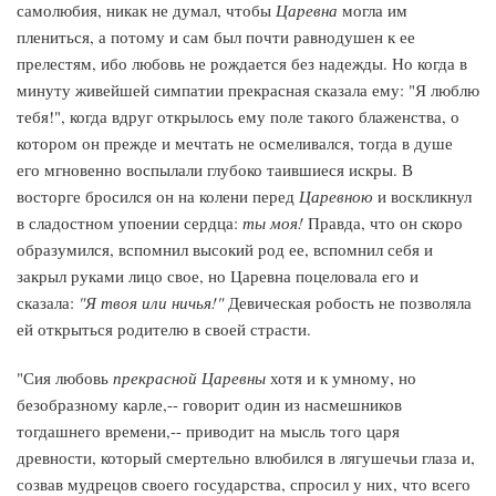
самолюбия, никак не думал, чтобы
Царевна
могла им
плениться, а потому и сам был почти равнодушен к ее
прелестям, ибо любовь не рождается без надежды. Но когда в
минуту живейшей симпатии прекрасная сказала ему: "Я люблю
тебя!", когда вдруг открылось ему поле такого блаженства, о
котором он прежде и мечтать не осмеливался, тогда в душе
его мгновенно воспылали глубоко таившиеся искры. В
восторге бросился он на колени перед
Царевною
и воскликнул
в сладостном упоении сердца:
ты моя!
Правда, что он скоро
образумился, вспомнил высокий род ее, вспомнил себя и
закрыл руками лицо свое, но Царевна поцеловала его и
сказала:
"Я твоя или ничья!"
Девическая робость не позволяла
ей открыться родителю в своей страсти.
"Сия любовь
прекрасной Царевны
хотя и к умному, но
безобразному карле,-- говорит один из насмешников
тогдашнего времени,-- приводит на мысль того царя
древности, который смертельно влюбился в лягушечьи глаза и,
созвав мудрецов своего государства, спросил у них, что всего