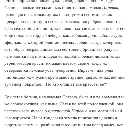
"Не так приятна полная луна, восходящая на небе между
бесчисленными звездами, как приятна наша милая
Царевна,
гуляющая по зеленым лугам с подругами своими; не так
прекрасно сияют лучи светлого месяца, посребряя волнистые
края седых облаков ночи, как сияют златые власы на плечах ее;
ходит она, как гордый лебедь, как любимая дочь неба; лазурь
эфирная, на которой блистает звезда любви, звезда вечерняя,
есть образ несравненных глаз ее, тонкие брови, как радуги,
изгибаются над ними, щеки ее подобны белым лилеям, когда
утренняя заря красит их алым цветом своим; когда же
отверзаются нежные уста
прекрасной Царевны,
два ряда
чистейших жемчужин прельщают зрение; два холмика, вечным
туманом покрытые... Но кто опишет все красоты ее?"
Крылатая богиня, называемая Славою, была и в те времена так
же словоохотлива, как ныне. Летая по всей подсолнечной, она
рассказывала чудеса о
прекрасной Царевне
и не могла об ней
наговориться. Из-за тридевяти земель приезжали царевичи
видеть красоту ее, разбивали высокие шатры перед каменным