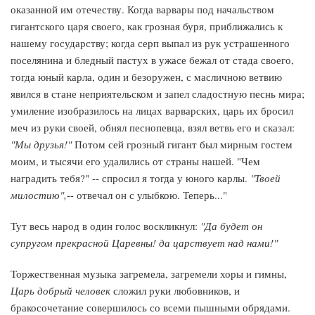
оказанной им отечеству. Когда варвары под начальством
гигантского царя своего, как грозная буря, приближались к
нашему государству; когда серп выпал из рук устрашенного
поселянина и бледный пастух в ужасе бежал от стада своего,
тогда юный карла, один и безоружен, с масличною ветвию
явился в стане неприятельском и запел сладостную песнь мира;
умиление изобразилось на лицах варварских, царь их бросил
меч из руки своей, обнял песнопевца, взял ветвь его и сказал:
"Мы друзья!"
Потом сей грозный гигант был мирным гостем
моим, и тысячи его удалились от страны нашей. "Чем
наградить тебя?" -- спросил я тогда у юного карлы.
"Твоей
милостию",
-- отвечал он с улыбкою. Теперь..."
Тут весь народ в один голос воскликнул:
"Да будет он
супругом прекрасной Царевны! да царствует над нами!"
Торжественная музыка загремела, загремели хоры и гимны,
Царь добрый человек
сложил руки любовников, и
бракосочетание совершилось со всеми пышными обрядами.