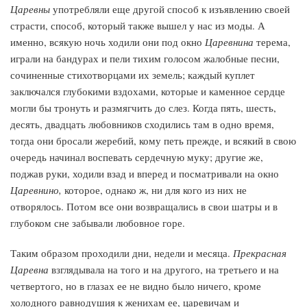
Царевны
употребляли еще другой способ к изъявлению своей
страсти, способ, который также вышел у нас из моды. А
именно, всякую ночь ходили они под окно
Царевнина
терема,
играли на бандурах и пели тихим голосом жалобные песни,
сочиненные стихотворцами их земель; каждый куплет
заключался глубокими вздохами, которые и каменное сердце
могли бы тронуть и размягчить до слез. Когда пять, шесть,
десять, двадцать любовников сходились там в одно время,
тогда они бросали жеребий, кому петь прежде, и всякий в свою
очередь начинал воспевать сердечную муку; другие же,
поджав руки, ходили взад и вперед и посматривали на окно
Царевнино,
которое, однако ж, ни для кого из них не
отворялось. Потом все они возвращались в свои шатры и в
глубоком сне забывали любовное горе.
Таким образом проходили дни, недели и месяца.
Прекрасная
Царевна
взглядывала на того и на другого, на третьего и на
четвертого, но в глазах ее не видно было ничего, кроме
холодного равнодушия к женихам ее, царевичам и