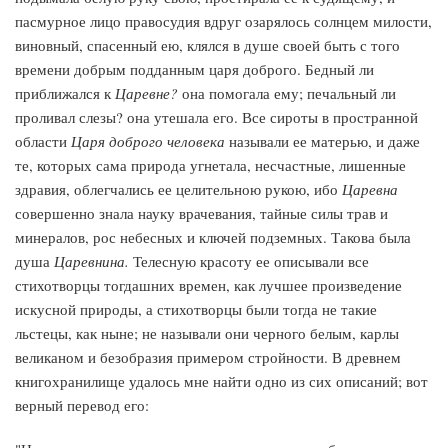
пасмурное лицо правосудия вдруг озарялось солнцем милости,
виновный, спасенный ею, клялся в душе своей быть с того
времени добрым подданным царя доброго. Бедный ли
приближался к
Царевне?
она помогала ему; печальный ли
проливал слезы? она утешала его. Все сироты в пространной
области
Царя доброго человека
называли ее матерью, и даже
те, которых сама природа угнетала, несчастные, лишенные
здравия, облегчались ее целительною рукою, ибо
Царевна
совершенно знала науку врачевания, тайные силы трав и
минералов, рос небесных и ключей подземных. Такова была
душа
Царевнина.
Телесную красоту ее описывали все
стихотворцы тогдашних времен, как лучшее произведение
искусной природы, а стихотворцы были тогда не такие
льстецы, как ныне; не называли они черного белым, карлы
великаном и безобразия примером стройности. В древнем
книгохранилище удалось мне найти одно из сих описаний; вот
верный перевод его: