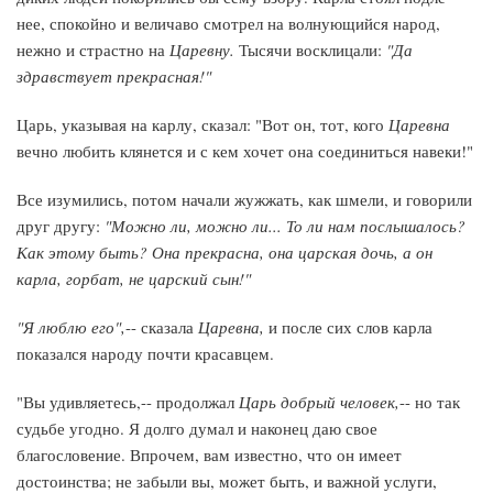
нее, спокойно и величаво смотрел на волнующийся народ,
нежно и страстно на
Царевну.
Тысячи восклицали:
"Да
здравствует прекрасная!"
Царь, указывая на карлу, сказал: "Вот он, тот, кого
Царевна
вечно любить клянется и с кем хочет она соединиться навеки!"
Все изумились, потом начали жужжать, как шмели, и говорили
друг другу:
"Можно ли, можно ли... То ли нам послышалось?
Как этому быть? Она прекрасна, она царская дочь, а он
карла, горбат, не царский сын!"
"Я люблю его",
-- сказала
Царевна,
и после сих слов карла
показался народу почти красавцем.
"Вы удивляетесь,-- продолжал
Царь добрый человек,
-- но так
судьбе угодно. Я долго думал и наконец даю свое
благословение. Впрочем, вам известно, что он имеет
достоинства; не забыли вы, может быть, и важной услуги,