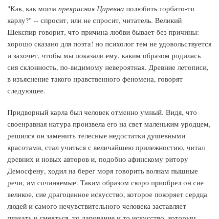
"Как, как могла
прекрасная Царевна
полюбить горбато-то
карлу?" -- спросит, или не спросит, читатель. Великий
Шекспир говорит, что причина любви бывает без причины:
хорошо сказано для поэта! но психолог тем не удовольствуется
и захочет, чтобы мы показали ему, каким образом родилась
сия склонность, по-видимому невероятная. Древние летописи,
в изъяснение такого нравственного феномена, говорят
следующее.
Придворный карла был человек отменно умный. Видя, что
своенравная натура произвела его на свет маленьким уродцем,
решился он заменить телесные недостатки душевными
красотами, стал учиться с величайшею прилежностию, читал
древних и новых авторов и, подобно афинскому ритору
Демосфену, ходил на берег моря говорить волнам пышные
речи, им сочиняемые. Таким образом скоро приобрел он сие
великое, сие драгоценное искусство, которое покоряет сердца
людей и самого нечувствительного человека заставляет
плакать и смеяться, то дарование и то искусство, которым