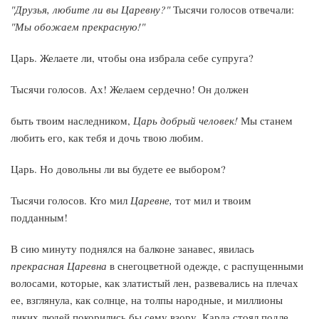
"Друзья, любите ли вы Царевну?"
Тысячи голосов отвечали:
"Мы обожаем прекрасную!"
Царь. Желаете ли, чтобы она избрала себе супруга?
Тысячи голосов. Ах! Желаем сердечно! Он должен
быть твоим наследником,
Царь добрый человек!
Мы станем
любить его, как тебя и дочь твою любим.
Царь. Но довольны ли вы будете ее выбором?
Тысячи голосов. Кто мил
Царевне,
тот мил и твоим
подданным!
В сию минуту поднялся на балконе занавес, явилась
прекрасная Царевна
в снегоцветной одежде, с распущенными
волосами, которые, как златистый лен, развевались на плечах
ее, взглянула, как солнце, на толпы народные, и миллионы
диких людей покорились бы сему взору. Карла стоял подле