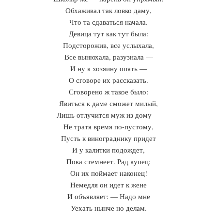
Обхаживал так ловко даму,
Что та сдаваться начала.
Девица тут как тут была:
Подсторожив, все услыхала,
Все вынюхала, разузнала —
И ну к хозяину опять —
О сговоре их рассказать.
Сговорено ж такое было:
Явиться к даме сможет милый,
Лишь отлучится муж из дому —
Не тратя время по-пустому,
Пусть к винограднику придет
И у калитки подождет,
Пока стемнеет. Рад купец:
Он их поймает наконец!
Немедля он идет к жене
И объявляет: — Надо мне
Уехать нынче но делам.