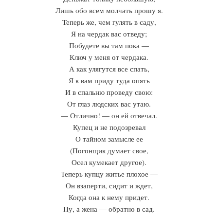
Лишь обо всем молчать прошу я.
Теперь же, чем гулять в саду,
Я на чердак вас отведу;
Побудете вы там пока —
Ключ у меня от чердака.
А как улягутся все спать,
Я к вам приду туда опять
И в спальню проведу свою:
От глаз людских вас утаю.
— Отлично! — он ей отвечал.
Купец и не подозревал
О тайном замысле ее
(Погонщик думает свое,
Осел кумекает другое).
Теперь купцу житье плохое —
Он взаперти, сидит и ждет,
Когда она к нему придет.
Ну, а жена — обратно в сад.