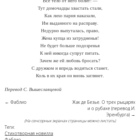
Все тело от него болит! —
Тут домочадцы хвастать стали,
Как лихо парня наказали,
Им выданного на расправу.
Недурно выпуталась, право,
Жена купца из затрудненья!
Не будет больше подозренья
К ней никогда супруг питать.
Зачем же ей любовь бросать?
С дружком и впредь водиться станет,
Коль в их края он вновь заглянет.
Перевод С. Вышеславцевой
←
Фаблио
Жак де Безье. О трех рыцарях
и о рубахе (перевод И.
Эренбурга)
→
(На сенсорных экранах страницы можно листать)
Теги:
Стихотворная новелла
Фаблио