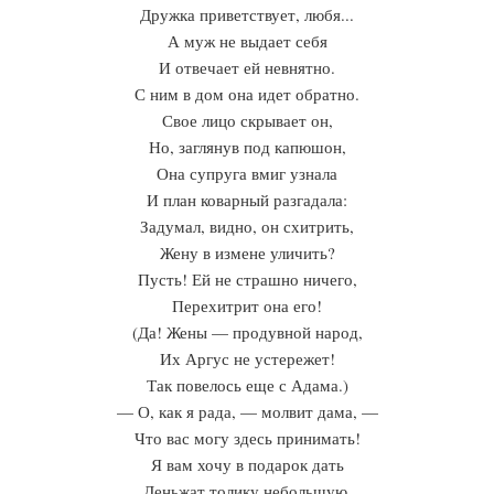
Дружка приветствует, любя...
А муж не выдает себя
И отвечает ей невнятно.
С ним в дом она идет обратно.
Свое лицо скрывает он,
Но, заглянув под капюшон,
Она супруга вмиг узнала
И план коварный разгадала:
Задумал, видно, он схитрить,
Жену в измене уличить?
Пусть! Ей не страшно ничего,
Перехитрит она его!
(Да! Жены — продувной народ,
Их Аргус не устережет!
Так повелось еще с Адама.)
— О, как я рада, — молвит дама, —
Что вас могу здесь принимать!
Я вам хочу в подарок дать
Деньжат толику небольшую,