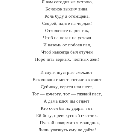
Я вам сегодня же устрою,
Бочонок выкачу вина,
Коль буду я отомщена.
Скорей, идите на чердак!
Отколотите парня так,
Чтоб на ногах не устоял
И наземь от побоев пал,
Чтоб навсегда был отучен
Порочить верных, честных жен!
И слуги шустрые смекают:
Вскочивши с мест, тотчас хватают
Дубинку, вертел или шест,
Тот — кочергу, тот — тяжкий пест,
А дама ключ им отдает.
Кто счел бы их удары, тот,
Ей-богу, преискусный счетчик.
— Пускай покормится молодчик,
Лишь улизнуть ему не дайте!