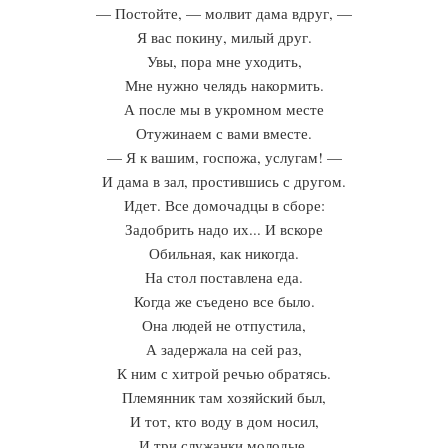
— Постойте, — молвит дама вдруг, —
Я вас покину, милый друг.
Увы, пора мне уходить,
Мне нужно челядь накормить.
А после мы в укромном месте
Отужинаем с вами вместе.
— Я к вашим, госпожа, услугам! —
И дама в зал, простившись с другом.
Идет. Все домочадцы в сборе:
Задобрить надо их... И вскоре
Обильная, как никогда.
На стол поставлена еда.
Когда же съедено все было.
Она людей не отпустила,
А задержала на сей раз,
К ним с хитрой речью обратясь.
Племянник там хозяйский был,
И тот, кто воду в дом носил,
И три служанки молодые,