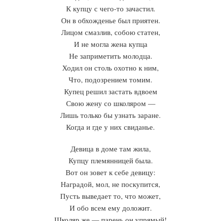
К купцу с чего-то зачастил.
Он в обхожденье был приятен.
Лицом смазлив, собою статен,
И не могла жена купца
Не заприметить молодца.
Ходил он столь охотно к ним,
Что, подозрением томим.
Купец решил застать вдвоем
Свою жену со школяром —
Лишь только бы узнать заране.
Когда и где у них свиданье.
Девица в доме там жила,
Купцу племянницей была.
Вот он зовет к себе девицу:
Наградой, мол, не поскупится,
Пусть выведает то, что может,
И обо всем ему доложит.
Школяр же — парень он упрямый!