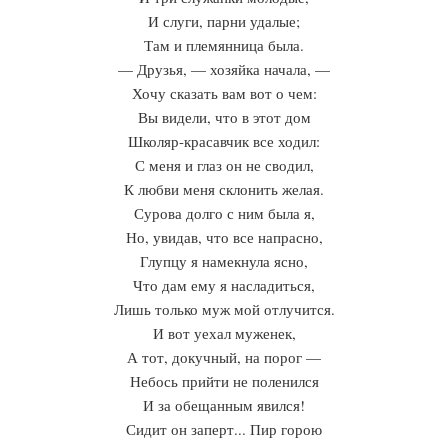
И слуги, парни удалые;
Там и племянница была.
— Друзья, — хозяйка начала, —
Хочу сказать вам вот о чем:
Вы видели, что в этот дом
Школяр-красавчик все ходил:
С меня и глаз он не сводил,
К любви меня склонить желая.
Сурова долго с ним была я,
Но, увидав, что все напрасно,
Глупцу я намекнула ясно,
Что дам ему я насладиться,
Лишь только муж мой отлучится.
И вот уехал муженек,
А тот, докучный, на порог —
Небось прийти не поленился
И за обещанным явился!
Сидит он заперт... Пир горою