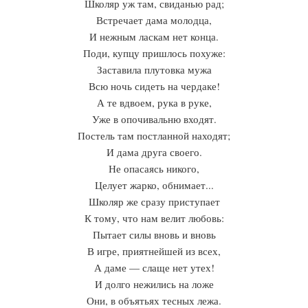
Школяр уж там, свиданью рад;
Встречает дама молодца,
И нежным ласкам нет конца.
Поди, купцу пришлось похуже:
Заставила плутовка мужа
Всю ночь сидеть на чердаке!
А те вдвоем, рука в руке,
Уже в опочивальню входят.
Постель там постланной находят;
И дама друга своего.
Не опасаясь никого,
Целует жарко, обнимает...
Школяр же сразу приступает
К тому, что нам велит любовь:
Пытает силы вновь и вновь
В игре, приятнейшей из всех,
А даме — слаще нет утех!
И долго нежились на ложе
Они, в объятьях тесных лежа.