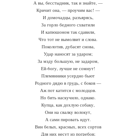
А вы, бесстыдник, так и знайте, —
Кричит она, — проучим вас! —
И домочадцы, разъярясь,
За горло бедного схватили
И капюшоном так сдавили,
Что тот не вымолвит и слова.
Поколотив, дубасят снова,
Удар наносят за ударом;
За мзду большую, не задаром,
Ей-6огу, лучше не сомнут!
Племянники усердно бьют
Родного дядю в грудь, с боков —
Аж пот катится с молодцов.
Но бить наскучило, однако.
Купца, как дохлую собаку,
Они на свалку волокут,
А сами пировать идут.
Вин белых, красных, всех сортов
Для них несут из погребов;