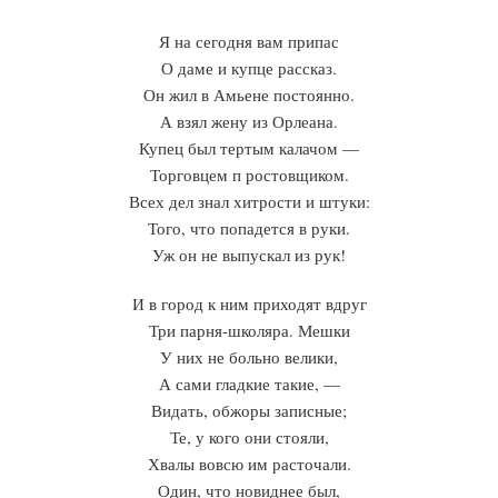
Я на сегодня вам припас
О даме и купце рассказ.
Он жил в Амьене постоянно.
А взял жену из Орлеана.
Купец был тертым калачом —
Торговцем п ростовщиком.
Всех дел знал хитрости и штуки:
Того, что попадется в руки.
Уж он не выпускал из рук!
И в город к ним приходят вдруг
Три парня-школяра. Мешки
У них не больно велики,
А сами гладкие такие, —
Видать, обжоры записные;
Те, у кого они стояли,
Хвалы вовсю им расточали.
Один, что новиднее был,