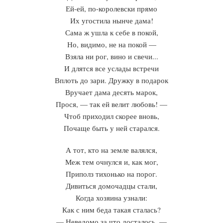
Ей-ей, по-королевски прямо
Их угостила нынче дама!
Сама ж ушла к себе в покой,
Но, видимо, не на покой —
Взяла ни рог, вино и свечи...
И длятся все услады встречи
Вплоть до зари. Дружку в подарок
Вручает дама десять марок,
Прося, — так ей велит любовь! —
Чтоб приходил скорее вновь,
Почаще быть у ней старался.
А тот, кто на земле валялся,
Меж тем очнулся и, как мог,
Приполз тихонько на порог.
Дивиться домочадцы стали,
Когда хозяина узнали:
Как с ним беда такая сталась?
— Неведомо за что досталось, —