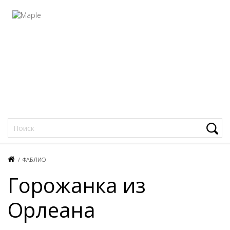
Фацеции
/
ФАБЛИО
Горожанка из
Орлеана