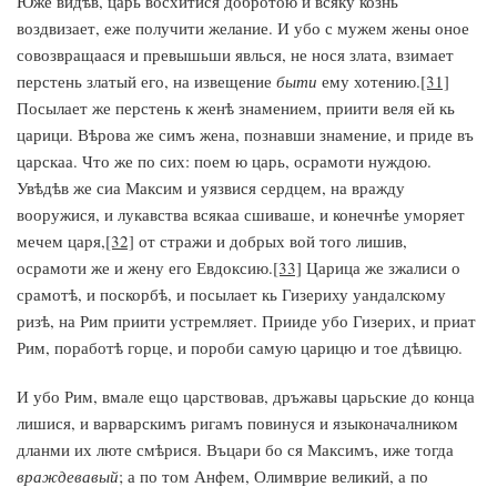
Юже видѣв, царь восхитися добротою и всяку кознь
воздвизает, еже получити желание. И убо с мужем жены оное
совозвращаася и превышьши явлься, не нося злата, взимает
перстень златый его, на извещение
быти
ему хотению.
[31]
Посылает же перстень к женѣ знамением, приити веля ей кь
царици. Вѣрова же симъ жена, познавши знамение, и приде въ
царскаа. Что же по сих: поем ю царь, осрамоти нуждою.
Увѣдѣв же сиа Максим и уязвися сердцем, на вражду
вооружися, и лукавства всякаа сшиваше, и конечнѣе уморяет
мечем царя,
[32]
от стражи и добрых вой того лишив,
осрамоти же и жену его Евдоксию.
[33]
Царица же зжалиси о
срамотѣ, и поскорбѣ, и посылает кь Гизериху уандалскому
ризѣ, на Рим приити устремляет. Прииде убо Гизерих, и приат
Рим, поработѣ горце, и пороби самую царицю и тое дѣвицю.
И убо Рим, вмале ещо царствовав, дръжавы царьские до конца
лишися, и варварскимъ ригамъ повинуся и языконачалником
дланми их люте смѣрися. Въцари бо ся Максимъ, иже тогда
враждевавый
; а по том Анфем, Олимврие великий, а по