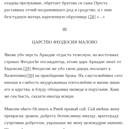
ехидны прелукавые, обретает братова си сына Ореста
растаявша отчий посрамившаго род и сродство, и с ним
безстудную матерь нареченную обручницу.
[28]
<...>
III
ЦАРСТВО ФЕОДОСИЯ МАЛОВО
Якоже убо персть Аркадие отдастъ телесную, на восточных
странах Феодосѣе посаждаетца, егоже царь Аркадие зачат от
Евдоксии.
[29]
Феодосие же убо свою дщерь посылает к
Валентияну
[30]
на приобщение брака. Нъ сластолюбивое сего
юноши и слабость неудръжаннаа плотолюбию и жизни лиши
его и царства, и блуду обещьника низведе в поругание. Како
же сеи бысть, сказати иматца вскоре.
Максим нѣкто бѣ ипать в Римѣ прьвый сьй. Сьй имѣшь жену
прекрасну зраком, доброту безчислинну имущу, врьтограду
супртивна добротою, украшаше же жену целомудрие наипаче.