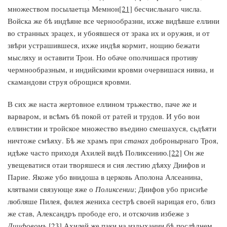
множеством посылаетца Мемнон
[21]
бесчисльнаго числа.
Войска же бѣ индѣяне все чернообразни, ихже видѣвше еллини
во странных зрацех, и убоявшеся от зрака их и оружия, и от
звѣри устрашившеся, ихже индѣя кормит, нощию бежати
мысляху и оставити Трои. Но обаче ополчишася противу
чермнообразным, и индийскими кровми очервишася нивиа, и
скамандови струя оброщися кровми.
В сих же наста жертовное еллином трьжество, паче же и
варваром, и всѣмъ бѣ покой от ратей и трудов. И убо вои
еллинстии и тройское множество въедино смешахуся, сьдѣяти
ничтоже смѣяху. Бѣ же храмъ при
станах
добронырнаго Троя,
идѣже часто приходя Ахилей видѣ Поликсению.
[22]
Он же
увещеватися отаи творяшеся и сия лестию дѣяху Диифов и
Парие. Якоже убо внидоша в церковь Аполона Алсеанина,
клятвами связующе яже о
Поликсении
; Диифов убо приснѣе
любляше Пилея, филея жениха сестрѣ своей нарицая его, близ
же став, Александръ прободе его, и отскочив избеже з
Диифовомъ
.
[23]
Ахилей же паки на издыхании бѣ послѣднем.