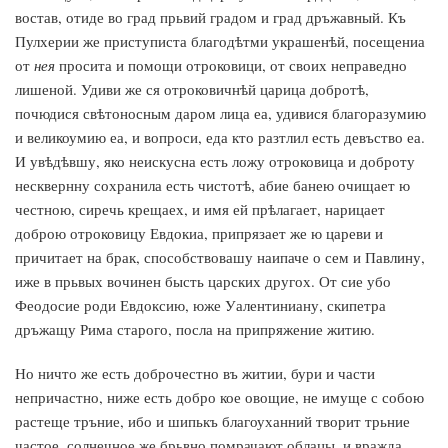
востав, отиде во град прьвий градом и град дръжавный. Къ
Пулхерии же приступиста благодѣтми украшенѣй, посещениа
от
нея
просита и помощи отроковици, от своих неправедно
лишеной. Удиви же ся отроковичнѣй царица добротѣ,
почюдися свѣтоносным даром лица еа, удивися благоразумию
и великоумию еа, и вопроси, еда кто разтлил есть девъство еа.
И увѣдѣвшу, яко неискусна есть ложу отроковица и доброту
несквернну сохранила есть чистотѣ, абие банею очищает ю
честною, сиречь крещаех, и имя ей прѣлагает, нарицает
доброю отроковицу Евдокиа, припрязает же ю цареви и
причитает на брак, способствовашу наипаче о сем и Павлину,
иже в прьвых вочинен бысть царских другох. От сие убо
Феодосие роди Евдоксию, юже Уалентиниану, скипетра
дръжащу Рима старого, посла на припряжение житию.
Но ничто же есть доброчестно въ житии, бури и части
непричастно, ниже есть добро кое овощие, не имуще с собою
растеще тръние, ибо и шипькъ благоуханний творит трьние
частое, солнечное же брьвно помрачают облацы, и вражда