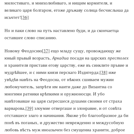
милостиваго, и мнихолюбиваго, и нищим кормителя, и
великаго царя болгаром, егоже дръжаву солнца бесчисльнаа да
исьчтет!
[36]
Но и паки слово на путь наставлено буди, и да скончаетца
оставшее слово списанию.
Новому Феодосию
[37]
ещо младу сущу, провождающу же
юный прьвый возрастъ,
Аркадиа
посади на царских
престолех
и хранителя пристави егову царству, еже въ синклите пръвие и
мудрѣйшее, и с ними князя перскаго Издигерда;
[38]
иже
увѣдѣв навѣть на Феодосиа, от нѣкоих сшиваем мужии
любомучитель, запрѣти им наити даже до Византиа со
многими ратники крѣпкими и оружноносци. И убо
навѣтовавше на царя сьтресшеся душами своими от страха
варварова,
[39]
злоумие отвергаше и злонравие, и от совѣта
отставшесе злаго и начинания. Якоже убо благообразное да би
понѣ въ поганых, и дружество неврежденно и междусобную
любовь вѣсть муж иноазычен без смущениа хранити, доброе