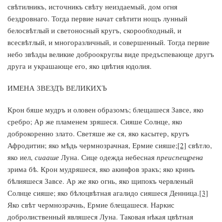
свѣтилникъ, источникъ свѣту неиздаемый, дом огня
бездровнаго. Тогда первие начат свѣтити нощъ лунный
белосвѣтлый и светоносный кругъ, скорообходный, и
всесвѣтлый, и многоразличный, и совершенный. Тогда первие
небо звѣзды великие доброокруглы виде предъспевающе другъ
друга и украшающе его, яко цвѣтия юдолия.
ИМЕНА ЗВЕЗДЪ ВЕЛИКИХЪ
Крон бяше мудръ и оловен образомъ; блещашеся Завсе, яко
сребро; Ар же пламенем зряшеся. Сияше Солнце, яко
доброкоренно злато. Светяше же ся, яко касытер, кругъ
Афродитин; яко мѣдь чермнозрачная, Ермие сияше;
[2]
свѣтло,
яко иел,
сиааше
Луна. Сице одежда небесная
преиспещрена
зрима бѣ. Крон мудряшеся, яко акинфов зракъ; яко кринъ
бѣлияшеся Завсе. Ар же яко огнь, яко щипокъ червленый
Солнце сияше; яко бѣлоцвѣтная агалидо сияшеся Денница.
[3]
Яко свѣт чермнозрачнь, Ермие блещашеся. Наркис
добролиственный являшеся Луна. Таковая нѣкая цвѣтная