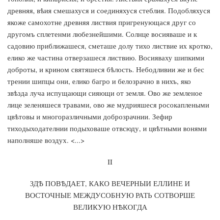
древняя, вѣия смешахуся и соединяхуся стеблия. Подобляхуся
якоже самохотне древняя листвия пригренующася друг со
другомъ сплетенми любезнейшими. Солнце восияваше и к
садовию приближашеся, сметаше долу тихо листвие их кротко,
елико же частина отверзашеся листвию. Восияваху шипкими
доброты, и крином святяшеся бѣлость. Небодливии же и бес
трении шипцы они, елико багро и белозрачно в нихъ, яко
звѣзда луча испущающи сияющи от земля. Ово же земленое
лице зеленяшеся травами, ово же мудрияшеся росокаплеными
цвѣтовы и многоразличными доброзрачнии. Зефир
тиходыходателнии подыховаше отвсюду, и цвѣтными вонями
наполняше воздух. <...>
II
ЗДѢ ПОВѢДАЕТ, КАКО ВЕЧЕРНЫИ ЕЛЛИНЕ И
ВОСТОЧНЫЕ МЕЖДУСОБНУЮ РАТЬ СОТВОРШЕ
ВЕЛИКУЮ НѢКОГДА