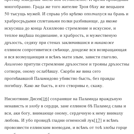
многобранно. Града же того жителие Троя бѣху же вещьшеи
50 тысущь мужей. И спрьва убо крѣпко ополчахуся на брань и
храбросрьдыми сплетаньми полки разбивающе, да якоже
искусиша до конца Ахиллеово стремление и искусное, и
теплое видѣша подвизание, и храбрость, и мужественую
дръзость, седяху при стенах заключившися и
никакоже
еллином сопротивитися смѣюще, дондеже вся возвращающая
и вся возмущающия и всѣмъ мати злым, зависти глаголю,
Ахилеово
притупи стремление дръзостное и трояны дръзостны
сотвори, оному ослабѣвшу. Скорби же вина сего
прогнѣвавшой Паламидово убивство бысть, без правды
погибшу. Како же бысть, и кто створивы е, скажу.
Нисиотянин Дисев
[16]
сохраняше на Паламида враждъную
ненависть и
злобу
в сердци, зане еллином бѣ Паламед слава и
вси, аки богу, внимающе оному, сердечную к нему внимаху
любовь. И убо провидѣ гладни огненосий лук
[17]
и всѣмъ
провозвести еллинским воеводам, и всѣмъ от тоѣ злобы горце