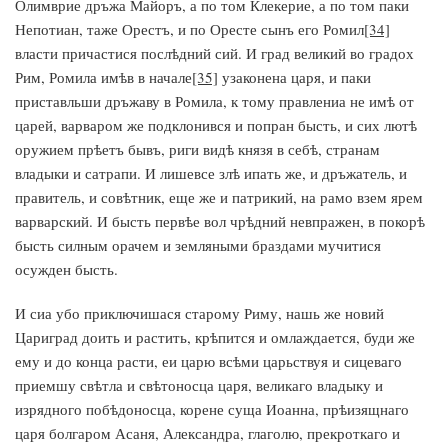
Олимврие дръжа Майоръ, а по том Клекерие, а по том паки
Непотиан, таже Орестъ, и по Оресте сынъ его Ромил
[34]
власти причастися послѣдний сий. И град великий во градох
Рим, Ромила имѣв в начале
[35]
узаконена царя, и паки
приставльши дръжаву в Ромила, к тому правлениа не имѣ от
царей, варваром же подклонився и попран бысть, и сих лютѣ
оружием прѣетъ бывъ, риги видѣ князя в себѣ, странам
владыки и сатрапи. И лишевсе злѣ ипать же, и дръжатель, и
правитель, и совѣтник, еще же и патрикий, на рамо взем ярем
варварский. И бысть первѣе вол чрѣдний невпражен, в покорѣ
бысть силным орачем и земляными браздами мучитися
осужден бысть.
И сиа убо приключишася старому Риму, нашь же новий
Цариград доить и растить, крѣпится и омлаждается, буди же
ему и до конца расти, еи царю всѣми царьствуя и сицеваго
приемшу свѣтла и свѣтоносца царя, великаго владыку и
изрядного побѣдоносца, корене суща Иоанна, прѣизящнаго
царя болгаром Асаня, Александра, глаголю, прекроткаго и