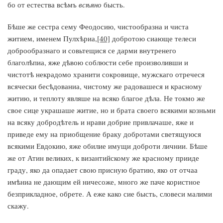
бо от естества всѣмъ
всѣяно
бысть.
Бѣше же сестра сему Феодосию, чистообразна и чиста
житием, именем Пулхѣриа,
[40]
добротою сиающе телеси
доброобразнаго и совьтещися се дарми внутренего
благолѣпиа, яже дѣвою соблюсти себе произволивши и
чистотѣ некрадомо хранити сокровище, мужскаго отречеся
всячески бесѣдованиа, чистому же радовашеся и красному
житию, и теплоту являше на всяко благое дѣла. Не токмо же
свое сице украшаше житие, но и брата своего всякими козньми
на всяку добродѣтель и нрави добрие привлачаше, яже и
приведе ему на приобщение браку добротами светящуюся
всякими Евдокию, яже обилие имущи доброти личнии. Бѣше
же от Атин великих, к византийскому же красному прииде
граду, яко да опадает свою присную братию, яко от отчаа
имѣниа не дающим ей ничесоже, много же паче користное
безприкладное, обрете. А еже како сие бысть, словеси малими
скажу.