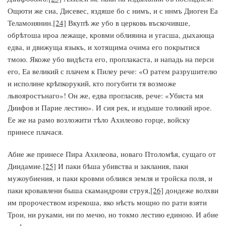
Ощюти же сиа, Дисевес, яздяше бо с нимъ, и с ннмъ Диоген Еа
Теламонянин.
[24]
Вкупѣ же убо в церковь въскочивше,
обрѣтоша ироа лежаще, кровми облиянна и угасша, дыхающа
едва, и движуща языкъ, и хотящима очима его покрытися
тмою. Якоже убо видѣста его, проплакаста, и нападь на перси
его, Еа великий с плачем к Пилеу рече: «О ратем разрушителю
и исполине крѣпкорукий, кто погубити тя возможе
львояростънаго»! Он же, едва прогласив, рече: «Убиста мя
Диифов и Парие лестию». И сия рек, и издыше толикий ирое.
Ее же на рамо возложити тѣло Ахилеово горце, войску
принесе плачася.
Абие же принесе Пира Ахилеова, новаго Птоломѣя, сущаго от
Диидамие.
[25]
И паки бѣша убивства и заклания, паки
мужоубиения, и паки кровми облияся земля и тройска поля, и
паки кровавлени быша скамандрови струя,
[26]
дондеже волхви
им пророчеством изрекоша, яко нѣсть мощно по рати взяти
Трои, ни руками, ни по мечю, но токмо лестию единою. И абие