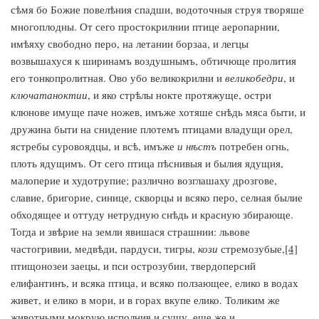
сѣмя бо Божие повелѣния спадши, водоточныя струя творяше
многоплодны. От сего простокрилнии птице аеропарнии,
имѣяху свободно перо, на летании борзаа, и легцы
возвышахуся к ширинамъ воздушнымъ, обтичюще пролития
его тонкопролитная. Ово убо великокрилни и
великобедри
, и
ключатаноктии
, и яко стрѣлы нокте протяжуще, остри
клюнове имуще паче ножев, имъже хотяше снѣдь мяса быти, и
дружина быти на снидение плотемъ птицами владущи орел,
ястребы суровоядцы, и всѣ, имъже
и нѣстъ
потребен огнь,
плоть ядущимъ. От сего птица пѣснивыя и былия ядущия,
малоперие и худотрупие; различно возглашаху дрозгове,
славие, бригорие, синице, скворцы и всяко перо, селная былие
обходящее и оттуду нетрудную снѣдь и красную збирающе.
Тогда и звѣрие на земли явишася страшнии: львове
частогривии, медвѣди, пардуси, тигры,
кози
стремозубые,
[4]
птищонозеи заецы, и пси острозубии, твердоперсий
елифантинъ, и всяка птица, и всяко ползающее, елико в водах
живет, и елико в мори, и в горах вкупе елико. Толиким же
животными мокрую исполнив и сушу, еще же и