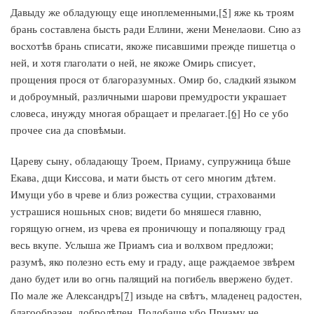
Давыду же обладующу еще иноплеменными,
[5]
яже кь троям
брань составлена бысть ради Еллини, жени Менелаови. Сию аз
восхотѣв брань списати, якоже писавшими прежде пишетца о
ней, и хотя глаголати о ней, не якоже Омирь списует,
прощения прося от благоразумных. Омир бо, сладкий языком
и доброумный, различными шарови премудрости украшает
словеса, инужду многая обращает и прелагает.
[6]
Но се убо
прочее сиа да сповѣмыи.
Цареву сыну, обладающу Троем, Приаму, супружница бѣше
Екава, дщи Киссова, и мати бысть от сего многим дѣтем.
Имущи убо в чреве и близ рожества сущии, страхованми
устрашися ношьных снов; видети бо мняшеся главню,
горящую огнем, из чрева ея проничющу и попаляющу град
весь вкупе. Услыша же Приамъ сиа и волхвом предложи;
разумѣ, яко полезно есть ему и граду, аще раждаемое звѣрем
дано будет или во огнь палящий на погибель ввержено будет.
По мале же Александръ
[7]
изыде на свѣтъ, младенец радостен,
благообразен, добролѣпен. Подобаше убо Приаму не