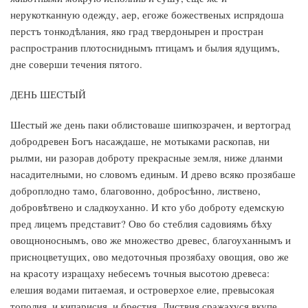
нерукотканную одежду, аер, егоже божественых испрядоша
перстъ тонкодѣлания, яко град твердонырен и простран
распространив плотосниднымъ птицамъ и былия ядущимъ,
дне соверши течения пятого.
ДЕНЬ ШЕСТЫЙ
Шестый же день паки облистоваше шипкозрачен, и вертоград
добродревен Богъ насаждаше, не мотыками раскопав, ни
рылми, ни разорав доброту прекрасные земля, ниже дланми
насадителными, но словомъ единым. И древо всяко прозябаше
доброплодно тамо, благовонно, добросѣнно, листвено,
добровѣтвено и сладкоуханно. И кто убо доброту едемскую
пред лицемъ представит? Ово бо стеблия садовиямь бѣху
овощноноснымъ, ово же множество древес, благоуханнымъ и
присноцветущих, ово медоточныя прозябаху овощия, ово же
на красоту изращаху небесемъ точныя высотою древеса:
елешия водами питаемая, и островерхое елие, превысокая
тополия, и кипарисия, и брестия. Листвия сражахуся вкупе