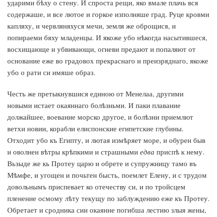
ударими бѣху о стену. И спроста рещи, яко вмале плачь вся
содержаше, и все лютое и горкое изполняше град. Руце кровми
капляху, и червляняхуся мечи, земля же оброщися, и
попираеми бяху младенцы. И якоже убо нѣкогда насытившеся,
восхищающе и убвивающи, огневи предают и попаляют от
основание еже во градовох прекраснаго и преизряднаго, якоже
убо о рати си имяше образ.
Честь же претыкнувшися единою от Менелаа, другими
новыми истает окаяннаго болѣзньми. И паки плавание
должайшее, воевание морско другое, и болѣзни приемлют
ветхи новии, корабли елиспонские египетские глубины.
Отходит убо къ Египту, и лютая измѣряет море, и обурен быв
и оволнен вѣтры крѣпкими и страшными
едва
приспѣ к нему.
Вьзыде же кь Протеу царю и обрете и супружницу тамо въ
Мѣмфе, и угощен и почьтен бысть, поемлет Елену, и с трудом
довольнымъ приспевает ко отечеству си, и по тройсцем
пленение осмому лѣту текущу по заблуждению еже къ Протеу.
Обретает и сродника сии окаянне погибша лестию злыя жены,