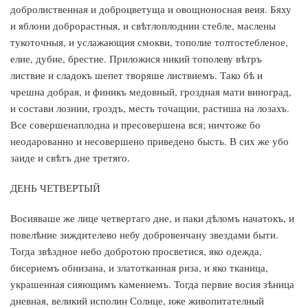
добролиственная и доброцветуща и овощноносная веия. Бяху
и яблони доброрастныя, и свѣтлоплоднии стебле, маслены
тукоточныя, и услажающия смокви, тополие толтостебленое,
елие, дубие, брестие. Приложися никий тополеву вѣтръ
листвие и сладокъ шепет творяше листвиемъ. Тако бѣ и
чрешна добрая, и финикъ медовный, гроздная мати виноград,
и состави лознии, гроздъ, месть точащии, растиша на лозахъ.
Все совершенаплодна и пресовершена вся; ничтоже бо
неодарованно и несовершено приведено бысть. В сих же убо
заиде и свѣтъ дне третяго.
ДЕНЬ ЧЕТВЕРТЫЙ
Восияваше же лице четвертаго дне, и паки дѣломъ начатокъ, и
повелѣние зиждителево небу добровенчану звездами быти.
Тогда звѣздное небо добротою просветися, яко одежда,
бисериемъ обнизана, и златотканная риза, и яко тканица,
украшенная сияющимъ камениемъ. Тогда первие восия зѣница
дневная, великий исполин Солнце, иже живопитателный