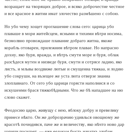
возращает на творящих доброе, и всяко доброчестие честное
и все красное в житии имат злочество размѣшено с собою.
Но убо чему хощет проглашение слова сего: царица убо
плаваше в мори житейсцем, ясными и тихими вѣтри носима,
безмолвно провождаше плавание добраго житиа, якоже
корабль отоварен, прилежним вѣтром плавае. Но напрасно
дохну, яко буря, вражда, и вѣтръ смути море и буря, облак
разсѣдеся мутен и низведе буря, смути и сотрясе ладию, яко
листъ, и мльвы воздвиже лютые и смущениа тяжкаа, и лодию
убо сокруши, на възещее же уста люта отверзе зианиа
злоплавнаго. От сего убо царици горясти наполнися и со
искушенми брася тяжкобѣдными. Что же бѣ нападшее на ню
слово скажет.
Феодосию царю, живущу с нею, яблоку добру и превелику
принесе нѣкто. Он же доброзрачию удивлься овощному же
красотѣ почюдився, паче же и величеству, яко нѣчто ново дар
царици посилает, — еже
великим
бысть начаткъ злобам,