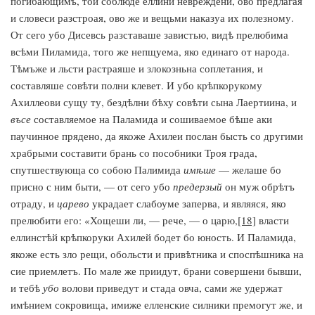
погибающимъ, тои соблюде еллини невреждени, ово предлагая
и словеси разстроая, ово же и вещьми наказуа их полезному.
От сего убо Дисевсь разставаше завистью, видѣ прелюбима
всѣми Пиламида, того же непщуема, яко единаго от народа.
Тѣмъже и льсти растраяше и злокозньна соплетания, и
составляше совѣти полни клевет. И убо крѣпкорукому
Ахиллеови сущу ту, бездѣлни бѣху совѣти сына Лаертиина, и
въсе
составляемое на Паламида и сошиваемое бѣше аки
паучинное прядено, да якоже Ахилеи послан бысть со другими
храбрыми составити брань со пособники Троя града,
спутшествующа со собою Палимида
имѣше
— желаше бо
присно с ним быти, — от сего убо
предерзый
он муж обрѣтъ
отраду, и
царево
украдает слабоуме заперва, и являяся, яко
прелюбити его: «Хощеши ли, — рече, — о царю,
[18]
власти
еллинстѣй крѣпкоруки Ахилей бодет бо юность. И Паламида,
якоже есть зло рещи, обольсти и привѣтника и споспѣшника на
сие приемлетъ. По мале же приидут, брани совершени бывши,
и тебѣ
убо
волови приведут и стада овча, сами же удержат
имѣнием сокровища, имиже елленские силники премогут же, и