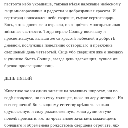
пестрота небо украшаше, таковая нѣкая належаше небесному
лицу многоразлична и радостна и доброзрачная красота. И
вертоград новосажден небо творяше, емуже вертоградарь
Богъ, яко садовия же и отрасли, и яко цвѣтия многоразличная
звѣздные светлости. Тогда первие Солнцу восиявшу и
просветившуся, явльши же ся красотѣ небесней и добротѣ
дневной, послужиша повелѣнию сотворшаго и преклонив
свершеный день четвертый. Сице убо свершися яже о звездахъ
и учинено бысть Солнце, звезда день здержащия, лунное же
бревно просвещаше нощь.
ДЕНЬ ПЯТЫЙ
Животное же ни едино живяше на земляных широтах, ни по
водѣ пловущее, ни по суху ходящее, ниже по аеру летящее. Но
всесвершеный Богъ водному естеству крѣпость вложив
одушевленую и силу рождественную, живи души оттуле
повелѣ произыти, яко из чрева внове зачатымъ младенцемъ
болящаго и обременена рожествомъ свершена отрочате, яко