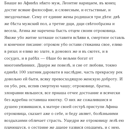
Биаше во Афинѣх нѣкто муж, Леонтие нарицаем, въ конец
достиг всякие философие, и словесным, и естьствные, и
звездочьтные. Сему от единие жены родишася три дѣти: двѣ
же бѣста мужский пол, а третие дщи, дщи свѣтообразна и
весела, Атина же наречена бысть отцем своим отроковица.
Якоже убо житие хотяаше оставити всѣяви я, смертное оставль
и конечное писание: отроком убо остави стяжаниа свое, елико
в ризах и елико во злате, в домовох же и въ скотех, и в
сосудех, и в рабѣх — бѣше бо вельми богат от
многоимѣнниих. Дщери же повелѣ, и сие от любови, токмо
единѣх 100 златник даровати в наслѣдие, часть прекрасну рек
довольно ей быти, всяку превосходящую женскую доброту. И
он убо, рек, испив смертную чашу; отроковице, братиа,
злонравни явльшеся, все приаша отчее достоание и всячески
без ждребиа оставиша юнотку. О них же сожалившися и
душею уязвившися, к матере своей сестрѣ приступи Афина
отроковица, сказает аже о себе, и беду авляет, болѣзньними
воздыханми обличает страсть. Ущедри же отроковицу лелѣ ею
плачющуся, о сестрине же дщере уазвися сердцемъ, и с нею,