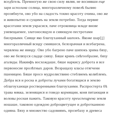
вседѣтель. Премногую же свою силу являя, не восиявши
еще
зари
исполина
солнца, многоразличному повелѣ былию
прозябнути, ово убо на сладость токмо красоту очима, ово же
и живопытно и сущимъ на земли потребно. Тогда первие
красотами земля украсися, паче отроковица младе внове
уневещаемее, златоносящую и сияющую пестротами
бисерными. Сияще яко благоуханный
шипокъ
. Якоже шар
[1]
многоразличный всюду смияшеся, белозрачная и всебагрена,
червлена же инюду. Ово убо багрено паче шипокъ зрима бяху,
ово же беляхуся сладце сияху. Бяше кринъ снѣгообразне, бяху
агалиды. Иакинфъ восхождаше, бяше наркису доброта и все
первоносие пролѣтных даров. Возращаху класы отягчени
пшеницею. Бяше просо мудролиствино стеблиемъ колиблемъ.
Добра вся и росна и доброты лучами богатящися и землю
облагоухающи ростворенными благоуханми. Распростерта бѣ
трава мякка, зеленящися и говедо кормящии, коня питающия и
воловы росная пажить. Таковую красоту
преиспещрена
земля
ношаше, таковою одеждою доброцветущее и добротканною
одияна. Бяху и множество садовиямъ, прозебаху и древеса