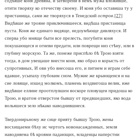
содѣяше коня древяна, и затворени в немъ мужа вложивше,
отити творяху ко отечеству своему. И коня убо оставиша ту у
пристанища, сами же творяхуся в Тенедскнй
остров
.
[27]
Видѣвше же трояне приключившееся, видѣша пристанища
пуста. Коня же единаго видяще, недоумѣюще дивляхуся. И
сперва убо мняще быти все прелесть, погубити коня
покушающеся и огневи предати, или поврещи низ стѣну, или в
глубину морскую. Та же, понеже приспѣло бѣ Трою взяти
тогда, в дом увещаше внести коня, яко образ и корысть от
супротивных, И ови убо внесоша его, и питием и играм себе
вдавше, усыпаху глубоким сном. Мужие же крыющеися и на
сие ловяще, изшед молкомъ, пламень воздвигоша велик, иже
видѣвше еллине проотплувшеи воскоре пловущеи придоша ко
Трою, и вратом отверстом бывшу от предвшедших, яко вода
вольяшеся зело нѣкако наводнившиеся.
Твердонирьному же сице прияту бывшу Трою, жены
восхищаеми бѣху ис чертогъ новонасажденных, земля
наводняема бѣ кровми падающих, младенцы наперстни