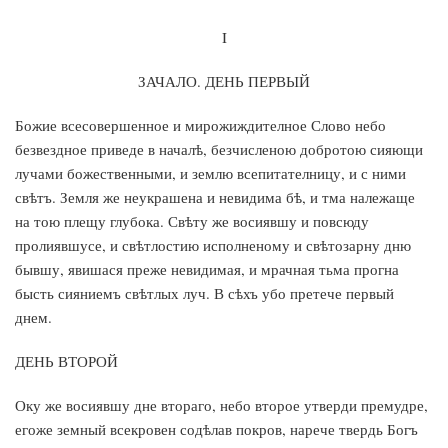
I
ЗАЧАЛО. ДЕНЬ ПЕРВЫЙ
Божие всесовершенное и мирожиждителное Слово небо
безвездное приведе в началѣ, безчисленою добротою сияющи
лучами божественными, и землю всепитателницу, и с ними
свѣтъ. Земля же неукрашена и невидима бѣ, и тма належаще
на тою плещу глубока. Свѣту же восиявшу и повсюду
пролиявшусе, и свѣтлостию исполненому и свѣтозарну дню
бывшу, явишася преже невидимая, и мрачная тьма прогна
бысть сияниемъ свѣтлых луч. В сѣхъ убо претече первый
днем.
ДЕНЬ ВТОРОЙ
Оку же восиявшу дне втораго, небо второе утверди премудре,
егоже земный всекровен содѣлав покров, нарече твердь Богъ