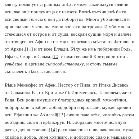
клятву помянует страшных онѣх, имиже заклинахуся еллини
вси, яко аще прилучитца от некоего Еленѣ въсхищенѣ быти,
вси своими телесы о ней да поборетца. Много убо молився и
припадавше, увещаша елени воевати на трояни. И убо мнози
стекошася от остров и от суша, воскраи сущии моря и далече
отстоящее, от Афин и тоземцы, от всякого мѣста: от Феталие и
от Архие,
[11]
и от всее Еллади. Бѣху же имъ поборници Родь,
Ифакь, Скирь и Салам,
[12]
с ними великий Крит; коринтинѣ
увѣдеше
, и аргиане
съпособьствоваху
, и столъ тьмаме
сьставленъ тѣм сьставльшеся.
Бѣше Менесфес от Афен, Нестор от Пила, от Итака Дисевсь,
от Саламина Еа, от Крита же бѣ Идоменевсь, Тлиполемъ же от
Рода. Вси роди имуще от благородных кровий, мужолѣпни,
доброродни, храбри, добли, добри и ярольвни, мужие кровии
вси. Ефиянин же Ахиллей
[13]
сияше паче всѣх, человѣкъ ратем
побѣдник, силен и крѣпкорук. И, собравше многочисленую
рать, царя поставиша
[14]
ратиначалника и военачалника, мужа
храбра и добра,
ироя
крѣпкаго, и добротою сиаю и мышьцею