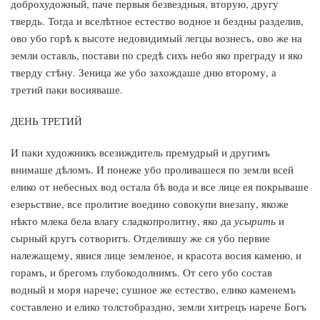
доброхудожный, паче первыя безвездныя, вторую, другу
твердь. Тогда и вселѣтное естество водное и бездны разделив,
ово убо горѣ к высоте недовидимый легцы вознесъ, ово же на
земли оставль, постави по средѣ сихъ небо яко преграду и яко
тверду стѣну. Зеница же убо захождаше дню второму, а
третий паки восияваше.
ДЕНЬ ТРЕТИЙ
И паки художникъ всезиждитель премудрый и другимъ
внимаше дѣломъ. И понеже убо проливашеся по земли всей
елико от небесных вод остала бѣ вода и все лице ея покрываше
езерьствие, все пролитие воедино совокупи внезапу, якоже
нѣкто млека бела влагу сладкопролитну, яко да
усырить
и
сырный кругъ сотворитъ. Отделившу же ся убо первие
належащему, явися лице земленое, и красота восия каменю, и
горамъ, и брегомъ глубокодолнимъ. От сего убо состав
водный и моря нарече; сушное же естество, елико каменемъ
составлено и елико толстобраздно, земли хитрецъ нарече Богъ