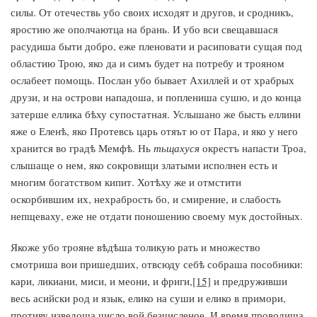
силы. От отечествь убо своих исходят и другов, и сродникъ,
яростию же ополчаютца на брань. И убо вси свещавшася
расудиша быти добро, еже пленовати и расиповати сущая под
областию Трою, яко да и симъ будет на потребу и трояном
ослабеет помощь. Послан убо бывает Ахиллей и от храбрых
друзи, и на острови нападоша, и поплениша сушю, и до конца
затерше еллика бѣху супостатная. Услышано же бысть еллини
яже о Еленѣ, яко Протевсь царь отяът ю от Пара, и яко у него
хранится во градѣ Мемфѣ. Нь
тьщахуся
окрестъ напасти Троа,
слышаще о нем, яко сокровищи златыми исполнен есть и
многим богатством кипит. Хотѣху же и отмстити
оскорбившим их, нехрабрость бо, и смирение, и слабость
непщеваху, еже не отдати поношению своему мук достойных.
Якоже убо трояне вѣдѣша толикую рать и множество
смотриша вои пришедших, отвсюду себѣ собраша пособники:
кари, ликиани, миси, и меони, и фриги,
[15]
и предруживши
весь асийски род и язык, елико на суши и елико в примори,
противу изведоша число вой безчисленое. И время проводиша