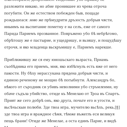
разложити никако, но абие проникшее из чрева отроча
погубити. Он же естеством побежден быв, пощаде
рождьшеася:
мню
же прѣмудрити дръзость добрыя чясти,
иныимъ на вьспитание пометну е на селъ, еже от самого
Парида Париемъ прозванное. Повръжено убо бѣ небрѣгомо,
обрѣтошу же е пастырие, и ущедришу, и вьзяшу, и пощудѣшу
отрочя, и яко младенца вьскръмишу е, Париемъ нарекше.
Приближившу же ся ему юношьскаго вьзраста, Приамь
съобѣдника его приемъ, мня, яко избѣгнулъ есть яже от него
пакости. Ну бѣху нерассукана прядена добрыя чясти, и
единою реченому не мощно бѣ погыбнути. Александръ бо,
нѣкого от съродник си убивъ неволними убо стръмленми, ну
обаче съдъла убийство, отиде къ Менелаю от Троа въ Спартъ.
Прият же сего добрѣ онъ, яко друга, почьте его и угости, и
вьсѣчьскыи полюби. Зде твоа игра, мучителю вьсѣхъ, рекь,
[8]
зде твоа игра и враждное сѣмя, тѣмже въжеглъ еси великуя
пещь брани! Отиде же Менелае, а оста единъ Парие, и видѣ