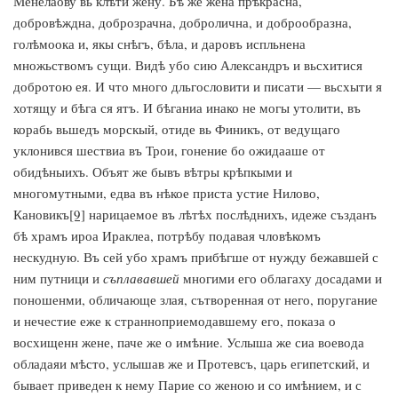
Менелаову вь клѣти жену. Бѣ же жена прѣкрасна,
добровѣждна, доброзрачна, добролична, и доброобразна,
голѣмоока и, якы снѣгъ, бѣла, и даровъ испльнена
множьствомъ сущи. Видѣ убо сию Александръ и вьсхитися
добротою ея. И что много дльгословити и писати — вьсхыти я
хотящу и бѣга ся ятъ. И бѣганиа инако не могы утолити, въ
корабь вьшедъ морскый, отиде вь Финикъ, от ведущаго
уклонився шествиа въ Трои, гонение бо ожидааше от
обидѣныихъ. Объят же бывъ вѣтры крѣпкыми и
многомутными, едва въ нѣкое приста устие Нилово,
Кановикъ
[9]
нарицаемое въ лѣтѣх послѣднихъ, идеже създанъ
бѣ храмъ ироа Ираклеа, потрѣбу подавая чловѣкомъ
нескудную. Въ сей убо храмъ прибѣгше от нужду бежавшей с
ним путници и
съплававшей
многими его облагаху досадами и
поношенми, обличающе злая, сътворенная от него, поругание
и нечестие еже к странноприемодавшему его, показа о
восхищенн жене, паче же о имѣние. Услыша же сиа воевода
обладаяи мѣсто, услышав же и Протевсъ, царь египетский, и
бывает приведен к нему Парие со женою и со имѣнием, и с