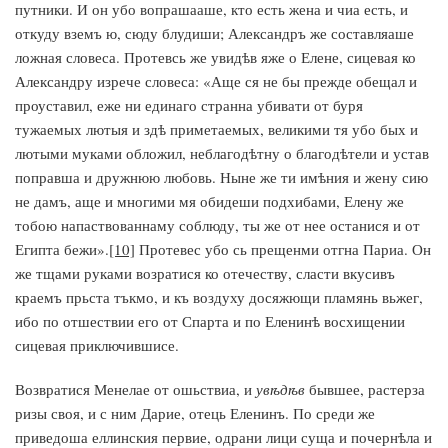
путники. И он убо вопрашааше, кто есть жена и чиа есть, и
откуду вземъ ю, сюду блудиши; Александръ же составляаше
ложная словеса. Протевсь же увидѣв яже о Елене, сицевая ко
Александру изрече словеса: «Аще ся не бы прежде обещал и
проуставил, еже ни единаго странна убивати от буря
тужаемых лютыя и здѣ приметаемых, великими тя убо бых и
лютыми муками обложил, неблагодѣтну о благодѣтели и устав
поправша и дружнюю любовь. Ныне же ти имѣния и жену сию
не дамъ, аще и многими мя обидеши подхибами, Елену же
тобою напаствованнаму соблюду, ты же от нее останися и от
Египта бежи».
[10]
Протевес убо сь прещенми отгна Париа. Он
же тщами руками возратися ко отечеству, сласти вкусивъ
краемъ прьста тъкмо, и къ воздуху досяжющи пламянь вьжег,
ибо по отшествии его от Спарта и по Еленинѣ восхищении
сицевая приключившисе.
Возвратися Менелае от ошьствиа, и
увѣдѣв
бывшее, растерза
ризы своя, и с ним Дарие, отець Еленинъ. По среди же
приведоша еллинския первие, одрани лици суща и почернѣла и