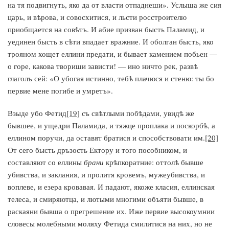
на тя подвигнуть, яко да от власти отпаднеши». Услыша же сия
царь, и вѣрова, и совосхитися, и льсти росстроителю
приобщается на совѣтъ. И абие призван бысть Паламид, и
уединен бысть в сѣти впадает вражние. И оболган бысть, яко
трояном хощет еллини предати, и бывает камением побьен —
о горе, какова твориши зависти! — ино ничто рек, развѣ
глаголъ сей: «О убогая истинно, тебѣ плачюся и стеню: ты бо
первие мене погибе и умретъ».
Взыде убо Фетид
[19]
съ свѣтлыми побѣдами, увидѣ же
бывшее, и ущедри Паламида, и тяжце проплака и поскорбѣ, а
еллином поручи, да оставят братися и способствовати им.
[20]
От сего бысть дръзость Ектору и того пособником, и
составляют со еллины
брани
крѣпкоратние: оттолѣ бывше
убивства, и заклания, и пролитя кровемъ, мужеубивства, и
воплеве, и езера кровавая. И падают, якоже класия, еллинская
телеса, и смиряютца, и лютыми многими объяти бывше, в
раскаяни бывша о прегрешение их. Иже первие высокоумнии
словесы молебными моляху Фетида смилитися на них, но не