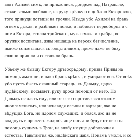
внят Ахилей симъ, ни приклонися, дондеже пад Патраклие,
егоже вельми любляше, из руку крѣпкую и доблою Екторовою,
того принуди потещы на трояни. Изыде убо Ахилей на брань
огнемъ дыхая; и разбивает полки, и побивает первоборца и с
ними Ектора, столпа тройскаго, мужа тяжка и храбра, во
оружих воспитана, язвы ношаща на персех безчисление,
имиже соплеташася сь юнцы дивими, преже даже не бяху
еллини пришли и составили брань.
Убьену же бывшу Ектору дръзосръдому, призва Приям на
помощь амазони, и паки брань крѣпка, и умирают вси. От всѣх
убо пустъ бысть окаянный старець, къ Давыду, царю
иудѣйскому, посылает, руку прося помощи от него. Но
Давыдъ не дасть ему, или от сего спротивляяся языком
иноплеменномъ, или ненавидя еллини и варвари, яко не
вѣдущих Бога, но идолом служащих, и бояся, яко да не
впаднуть в прелесть жидовѣ, аще послани будут от него на
помощь сущимъ в Трои, на злобу имуще доброволная
естества. Тавьтантия же, индѣйскаго царя, Приамъ умоли, и со