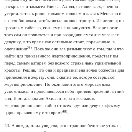
раскрылся и замысел Улисса, Ахилл, оставив всех, спешно
устремляется к роще, громким голосом взывая к Менелаю и
его сообщникам, чтобы воздержались тронуть Ифигению; он
грозит им гибелью, если ему не повинуются. Вскоре после
того сам он появляется и при возродившемся дне увлекает
девушку, в то время как остальные стоят, пораженные, в
39)
оцепенении
. Пока же они все размышляют о том, где и что
найти для приказанного жертвоприношения, предстает им
перед самым алтарем без всякого страха лань удивительной
красоты. Решив, что она и предназначена волей божества для
принесения в жертву, они, схватив ее, вскоре совершают
жертвоприношение. По окончании этого моровая язва
успокоилась, и прояснившееся небо приняло прежний летний
вид. В остальном же Ахилл и те, кто возглавлял
жертвоприношение, тайно от всех вручили деву скифскому
40)
царю, правившему в то время
.
23. А вожди, когда увидели, что страшное бедствие утихло,