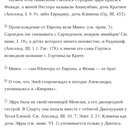
Фокиде, а женой Нестора называли Анаксибию, дочь Кратиея
(Аполлод. I. 9. 9), либо Евридику, дочь Климена (Од. III. 452).
4)
Происхождение от Европы вели Минос (см. прим. 3),
Сарпедон (не смешивать с Сарпедоном, вождем ликийцев! См.
ниже, I. 18), о детях которого ничего неизвестно, и Радаманф
(Аполлод. III. 1.1; Гиг. 178); к имени его сына Гортиса
возводили название г. Гортины на Крите.
5)
Минос — сын Юпитера от Европы, а Феник — ее брат.
6)
О том, что Эней сопровождал в поездке Александра,
упоминалось в «Киприях».
7)
Эфра была не свойственницей Менелая, а его двоюродной
сестрой. В Спарту она попала вместе с отбитой Диоскурами у
Тесея Еленой. См. Аполлод. III. 10. 7; Эпит. I. 23. Климена как
дочь Эфры (см. ниже. VI. 2) упоминается только у Диктиса.