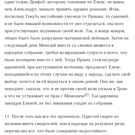
один только Деифоб, которому томление по Елене, не иначе,
чем Александру, мешало принять здравое решение. Итак,
поскольку Гекуба настойчиво умоляла то Приама, то сыновей,
и не было никакой возможности от нее отделаться, она всех
присутствующих подчинила своей воле. Так, в конце концов,
общее благо было разрушено материнской любовью. Затем на
следующий день Менелай вместе со своими является в
народное собрание, требуя возвращения супруги и всего, что
было похищено вместе с ней. Тогда Приам, стоя посреди
царевичей, при наступившем молчании, предлагает Елене,
находившейся по этому случаю на виду у народа, сделать свой
выбор: хочется ли ей вернуться к своим домой. Она же, как
передают, сказала, что и не против своей воли уплыла в Трою
19)
и что не устраивает ее брак с Менелаем
. Так царевичи,
завладев Еленой, не без ликования уходят из собрания.
11. После того как все это произошло, Одиссей скорее из
желания иметь свидетелей, чем в надежде на результат речи,
перечислил все, что было совершено недостойного