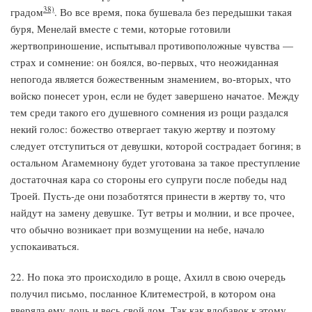
38)
градом
. Во все время, пока бушевала без передышки такая
буря, Менелай вместе с теми, которые готовили
жертвоприношение, испытывал противоположные чувства —
страх и сомнение: он боялся, во-первых, что неожиданная
непогода является божественным знамением, во-вторых, что
войско понесет урон, если не будет завершено начатое. Между
тем среди такого его душевного сомнения из рощи раздался
некий голос: божество отвергает такую жертву и поэтому
следует отступиться от девушки, которой сострадает богиня; в
остальном Агамемнону будет уготована за такое преступление
достаточная кара со стороны его супруги после победы над
Троей. Пусть-де они позаботятся принести в жертву то, что
найдут на замену девушке. Тут ветры и молнии, и все прочее,
что обычно возникает при возмущении на небе, начало
успокаиваться.
22. Но пока это происходило в роще, Ахилл в свою очередь
получил письмо, посланное Клитеместрой, в котором она
вверяла ему дочь и весь свой дом. Так как вдобавок к этому