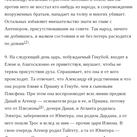
против него не восстал кто-нибудь из народа, в сопровождении
вооруженных братьев, нападает на толпу и многих убивает.
Остальных избавляет вмешательство знати во главе с
Антенором, присутствовавшим на совете. Так народ, ничего
не добившись, в жалком состоянии и не без потерь расходится
15)
по домам
.
9. На следующий день царь, побуждаемый Гекубой, входит к
Елене и, благосклонно ее приветствуя, внушает, чтобы не
теряла присутствия духа. Спрашивает, кто она и от кого
происходит. Та отвечает, что Александр ей родственник и что
она родом ближе к Приаму и Гекубе, чем к сыновьям
Плисфена. При этом она воспроизводит всю линию предков:
Данай и Агенор — основатели рода и ее, и Приама, потому
16)
что от Плесионы
, дочери Даная, и Атланта родилась
Электра; забеременев от Юпитера, она родила Дардана, а от
него пошли Трос и вслед за ним — прочие цари Илиона. В
свою очередь Агенор родил Тайгету, а та от Юпитера —