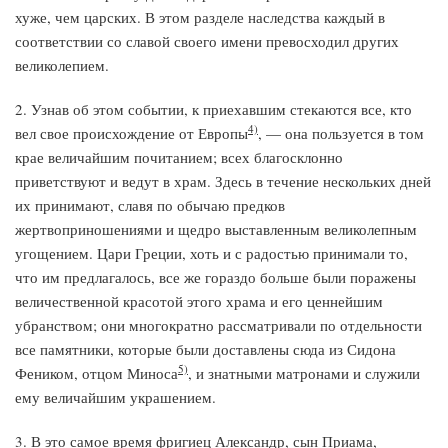
хуже, чем царских. В этом разделе наследства каждый в
соответствии со славой своего имени превосходил других
великолепием.
2. Узнав об этом событии, к приехавшим стекаются все, кто
4)
вел свое происхождение от Европы
, — она пользуется в том
крае величайшим почитанием; всех благосклонно
приветствуют и ведут в храм. Здесь в течение нескольких дней
их принимают, славя по обычаю предков
жертвоприношениями и щедро выставленным великолепным
угощением. Цари Греции, хоть и с радостью принимали то,
что им предлагалось, все же гораздо больше были поражены
величественной красотой этого храма и его ценнейшим
убранством; они многократно рассматривали по отдельности
все памятники, которые были доставлены сюда из Сидона
5)
Феником, отцом Миноса
, и знатными матронами и служили
ему величайшим украшением.
3. В это самое время фригиец Александр, сын Приама,