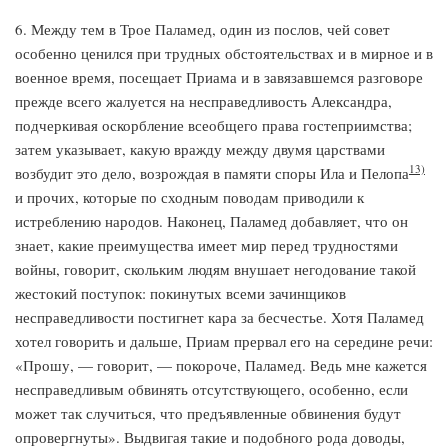
6. Между тем в Трое Паламед, один из послов, чей совет
особенно ценился при трудных обстоятельствах и в мирное и в
военное время, посещает Приама и в завязавшемся разговоре
прежде всего жалуется на несправедливость Александра,
подчеркивая оскорбление всеобщего права гостеприимства;
затем указывает, какую вражду между двумя царствами
13)
возбудит это дело, возрождая в памяти споры Ила и Пелопа
и прочих, которые по сходным поводам приводили к
истреблению народов. Наконец, Паламед добавляет, что он
знает, какие преимущества имеет мир перед трудностями
войны, говорит, скольким людям внушает негодование такой
жестокий поступок: покинутых всеми зачинщиков
несправедливости постигнет кара за бесчестье. Хотя Паламед
хотел говорить и дальше, Приам прервал его на середине речи:
«Прошу, — говорит, — покороче, Паламед. Ведь мне кажется
несправедливым обвинять отсутствующего, особенно, если
может так случиться, что предъявленные обвинения будут
опровергнуты». Выдвигая такие и подобного рода доводы,