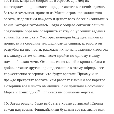
15. Итак, когда все собрались в Аргосе, Диомед их
гостеприимно принимает и предоставляет все необходимое.
Затем Агамемнон, привезя из Микен огромное количество
золота, наделяет им каждого и делает всех более склонными к
войне, которая готовилась. Тогда с общего согласия решили
следующим образом совершить клятву об условиях ведения
войны: Калхант, сын Фестора, знающий будущее, приказал
принести на середину площади самца свиньи, которого он
разрубил на две части, разложив их по направлению к востоку
и к западу; затем он велел всем пройти по одному между
ними, обнажив мечи. Омочив лезвия мечей в крови кабана и
добавив также другие, принадлежащие к этому обряды, все
торжественно заверяют, что будут врагами Приаму и не
прежде прекратят воевать, чем разорят Илион и все царство.
Совершив все и чисто омывшись, они призвали в союзники
26)
Марса и Конкордию
, принеся им обильные жертвы.
16. Затем решено было выбрать в храме аргивской Юноны
вождя над всеми. Финикийскими буквами все называют имя