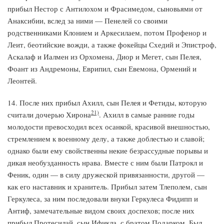
прибыл Нестор с Антилохом и Фрасимедом, сыновьями от
Анаксибии, вслед за ними — Пенелей со своими
родственниками Клонием и Аркесилаем, потом Профенор и
Леит, беотийские вожди, а также фокейцы Схедий и Эпистроф,
Аскалаф и Иалмен из Орхомена, Диор и Мегет, сын Пелея,
Фоант из Андремоны, Еврипил, сын Евемона, Ормений и
Леонтей.
14. После них прибыл Ахилл, сын Пелея и Фетиды, которую
21)
считали дочерью Хирона
. Ахилл в самые ранние годы
молодости превосходил всех осанкой, красивой внешностью,
стремлением к военному делу, а также доблестью и славой;
однако были ему свойственны некие безрассудные порывы и
дикая необузданность нрава. Вместе с ним были Патрокл и
Феник, один — в силу дружеской привязанности, другой —
как его наставник и хранитель. Прибыл затем Тлеполем, сын
Геркулеса, за ним последовали внуки Геркулеса Фидипп и
Антиф, замечательные видом своих доспехов; после них
прибыл Протесилай, сын Ификла, с братом Подарком. Был