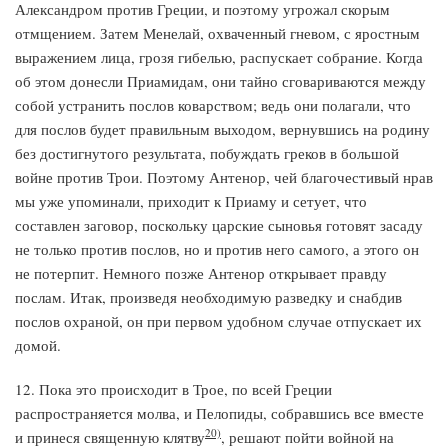
Александром против Греции, и поэтому угрожал скорым
отмщением. Затем Менелай, охваченный гневом, с яростным
выражением лица, грозя гибелью, распускает собрание. Когда
об этом донесли Приамидам, они тайно сговариваются между
собой устранить послов коварством; ведь они полагали, что
для послов будет правильным выходом, вернувшись на родину
без достигнутого результата, побуждать греков в большой
войне против Трои. Поэтому Антенор, чей благочестивый нрав
мы уже упоминали, приходит к Приаму и сетует, что
составлен заговор, поскольку царские сыновья готовят засаду
не только против послов, но и против него самого, а этого он
не потерпит. Немного позже Антенор открывает правду
послам. Итак, произведя необходимую разведку и снабдив
послов охраной, он при первом удобном случае отпускает их
домой.
12. Пока это происходит в Трое, по всей Греции
распространяется молва, и Пелопиды, собравшись все вместе
20)
и принеся священную клятву
, решают пойти войной на