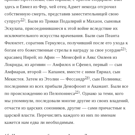
здесь и Евмел из Фер, чей отец Адмет некогда отсрочил
собственную смерть, представив заместительницей свою
22)
супругу
. Были из Трикки Подалирий и Махаон, сыновья
Эскулапа, присоединившиеся к этой войне вследствие их
исключительного искусства врачевания. Были сын Пеанта
Филоктет, соратник Геркулеса, получивший после его ухода к
23)
богам его божественные стрелы в награду за свое усердие
;
красавец Нирей; из Афин — Менесфей и Аякс Оилеев из
Локриды, из аргивян — Амфилох и Сфенел, первый — сын
Амфиарая, второй — Капанея, вместе с ними Евриал, сын
24)
Мекистея. Затем из Этолии — Фессандр
, сын Полиника;
последними из всех прибыли Демофоонт и Акамант. Были все
25)
по происхождению из Пелопоннеса
. Однако за теми, кого
мы упомянули, последовали многие другие из своих владений,
отчасти из царских союзников, другие — сами причастные к
царской власти. Перечислять каждого из них по именам
кажется нам едва ли необходимым.