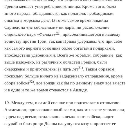
Греции мешает употреблению конницы. Кроме того, было
много народа, обладающего, как полагали, необходимым
опытом в морском деле. В то же самое время ликийца
Сарпедона +нe соблазнили+ ни дары, ни расположение
30)
сидонского царя +Фалида+
, присоединившегося к нашему
воинству против Трои, так как Приам удерживал его при себе
как самого верного союзника более богатыми подарками,
впоследствии удвоенными. Всего же корабли, собранные, как
выше изложено, из различных областей Греции, были
31)
снаряжены и приготовлены за пять лет
. Таким образом,
поскольку больше ничего не задерживало отправления, кроме
32)
сбора войска
, все вожди как бы по данному знаку все вместе
и в одно и то же время стекаются в Авлиду.
19. Между тем, в самой спешке при подготовке к отплытию
Агамемнон, провозглашенный всеми, как мы выше упоминали,
царем над всеми, отдалившись немного от войска, видит
случайно близ рощи Дианы пасущуюся козу и пронзает ее