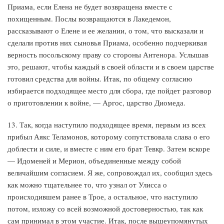
Приама, если Елена не будет возвращена вместе с
похищенным. Послы возвращаются в Лакедемон,
рассказывают о Елене и ее желании, о том, что высказали и
сделали против них сыновья Приама, особенно подчеркивая
верность посольскому праву со стороны Антенора. Услышав
это, решают, чтобы каждый в своей области и в своем царстве
готовил средства для войны. Итак, по общему согласию
избирается подходящее место для сбора, где пойдет разговор
о приготовлении к войне, — Аргос, царство Диомеда.
13. Так, когда наступило подходящее время, первым из всех
прибыл Аякс Теламонов, которому сопутствовала слава о его
доблести и силе, и вместе с ним его брат Тевкр. Затем вскоре
— Идоменей и Мерион, объединенные между собой
величайшим согласием. Я же, сопровождал их, сообщил здесь
как можно тщательнее то, что узнал от Улисса о
происходившем ранее в Трое, а остальное, что наступило
потом, изложу со всей возможной достоверностью, так как
сам принимал в этом участие. Итак, после вышеупомянутых