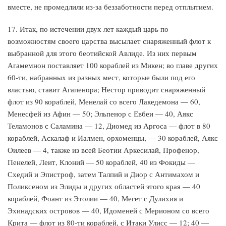
вместе, не промедлили из-за беззаботности перед отплытием.
17. Итак, по истечении двух лет каждый царь по
возможностям своего царства высылает снаряженный флот к
выбранной для этого беотийской Авлиде. Из них первым
Агамемнон поставляет 100 кораблей из Микен; во главе других
60-ти, набранных из разных мест, которые были под его
властью, ставит Агапенора; Нестор приводит снаряженный
флот из 90 кораблей, Менелай со всего Лакедемона — 60,
Менесфей из Афин — 50; Эльпенор с Евбеи — 40, Аякс
Теламонов с Саламина — 12, Диомед из Аргоса — флот в 80
кораблей, Аскалаф и Иалмен, орхоменцы, — 30 кораблей, Аякс
Оилеев — 4, также из всей Беотии Аркесилай, Профенор,
Пенелей, Леит, Клоний — 50 кораблей, 40 из Фокиды —
Схедий и Эпистроф, затем Талпий и Диор с Антимахом и
Поликсеном из Элиды и других областей этого края — 40
кораблей, Фоант из Этолии — 40, Мегет с Дулихия и
Эхинадских островов — 40, Идоменей с Мерионом со всего
Крита — флот из 80-ти кораблей, с Итаки Улисс — 12; 40 —