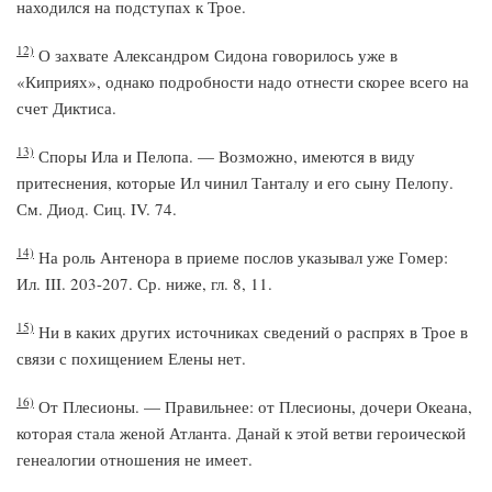
находился на подступах к Трое.
12)
О захвате Александром Сидона говорилось уже в
«Киприях», однако подробности надо отнести скорее всего на
счет Диктиса.
13)
Споры Ила и Пелопа. — Возможно, имеются в виду
притеснения, которые Ил чинил Танталу и его сыну Пелопу.
См. Диод. Сиц. IV. 74.
14)
На роль Антенора в приеме послов указывал уже Гомер:
Ил. III. 203-207. Ср. ниже, гл. 8, 11.
15)
Ни в каких других источниках сведений о распрях в Трое в
связи с похищением Елены нет.
16)
От Плесионы. — Правильнее: от Плесионы, дочери Океана,
которая стала женой Атланта. Данай к этой ветви героической
генеалогии отношения не имеет.