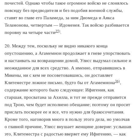
почестей. Однако чтобы такое огромное войско не слонялось
повсюду без предводителя и без подобия военной службы,
ставят во главе его Паламеда, за ним Диомеда и Аякса
Теламонова, четвертым — Идоменея. Так войско разбивается
35)
поровну на четыре части
.
20. Между тем, поскольку не видно никакого конца
опустошению, а Агамемнон продолжает в гневе упорствовать
и настаивать на возвращении домой, Улисс выдумал сильное и
неожиданное для всех средство. А именно, отправившись в
Микены, ни с кем не посоветовавшись, он доставляет
36)
Клитеместре ложное письмо, будто бы от Агамемнона
,
содержание которого было следующее: Ифигения, как
старшая, просватана за Ахилла, и тот не прежде отправится
под Трою, чем будет исполнено обещание; поэтому он просит
прислать поскорее ее и все, что нужно для бракосочетания.
Кроме того, наговорив много в пользу этого дела, но умолчав
о главной причине, Улисс внушает женщине доверие: услышав
это, Клитеместра с радостью вверяет ему Ифигению, — как