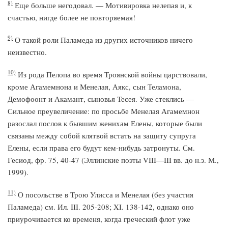
8)
Еще больше негодовал. — Мотивировка нелепая и, к
счастью, нигде более не повторяемая!
9)
О такой роли Паламеда из других источников ничего
неизвестно.
10)
Из рода Пелопа во время Троянской войны царствовали,
кроме Агамемнона и Менелая, Аякс, сын Теламона,
Демофоонт и Акамант, сыновья Тесея. Уже стеклись —
Сильное преувеличение: по просьбе Менелая Агамемнон
разослал послов к бывшим женихам Елены, которые были
связаны между собой клятвой встать на защиту супруга
Елены, если права его будут кем-нибудь затронуты. См.
Гесиод, фр. 75, 40-47 (Эллинские поэты VIII—III вв. до н.э. М.,
1999).
11)
О посольстве в Трою Улисса и Менелая (без участия
Паламеда) см. Ил. III. 205-208; XI. 138-142, однако оно
приурочивается ко временя, когда греческий флот уже