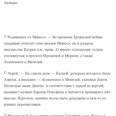
Авлиды.
1)
Родившись от Миноса. — Ко времени Троянской войны
традиция относит семь внуков Миноса, но к разделу
имущества Катрея (см. прим. 4) имеют отношение только
упомянутые в прологе Идоменей и Мерион, а также
Агамемнон и Менелай.
2)
Атрей. — На самом деле — Катрей, дочерью которого была
Аэропа, а внуками — Агамемнон и Менелай, сыновья Атрея.
Несколько ниже Диктис, в соответствии с одной из версий,
называет мужем Аэропы Плисфена и пытается примирить обе
версии. Впрочем, ошибка могла быть допущена и кем-то из
ранних переписчиков.
3)
Мужем этой Анаксибии считался Строфий, царь Крисы в