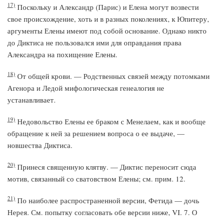
17)
Поскольку и Александр (Парис) и Елена могут возвести
свое происхождение, хоть и в разных поколениях, к Юпитеру,
аргументы Елены имеют под собой основание. Однако никто
до Диктиса не пользовался ими для оправдания права
Александра на похищение Елены.
18)
От общей крови. — Родственных связей между потомками
Агенора и Ледой мифологическая генеалогия не
устанавливает.
19)
Недовольство Елены ее браком с Менелаем, как и вообще
обращение к ней за решением вопроса о ее выдаче, —
новшества Диктиса.
20)
Принеся священную клятву. — Диктис переносит сюда
мотив, связанный со сватовством Елены; см. прим. 12.
21)
По наиболее распространенной версии, Фетида — дочь
Нерея. См. попытку согласовать обе версии ниже, VI. 7. О