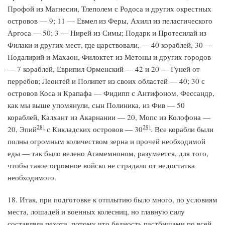
Профой из Магнесии, Тлеполем с Родоса и других окрестных
островов — 9; 11 — Евмел из Феры, Ахилл из пеласгического
Аргоса — 50; 3 — Нирей из Симы; Подарк и Протесилай из
Филаки и других мест, где царствовали, — 40 кораблей, 30 —
Подалирий и Махаон, Филоктет из Метоны и других городов
— 7 кораблей, Еврипил Орменский — 42 и 20 — Гуней от
перребов; Леонтей и Полипет из своих областей — 40; 30 с
островов Коса и Крапафа — Фидипп с Антифоном, Фессандр,
как мы выше упомянули, сын Полиника, из Фив — 50
кораблей, Калхант из Акарнании — 20, Мопс из Колофона —
28)
29)
20, Эпий
с Кикладских островов — 30
. Все корабли были
полны огромным количеством зерна и прочей необходимой
еды — так было велено Агамемноном, разумеется, для того,
чтобы такое огромное войско не страдало от недостатка
необходимого.
18. Итак, при подготовке к отплытию было много, по условиям
места, лошадей и военных колесниц, но главную силу
составляла пехота, потому что бедность пастбищами по всей