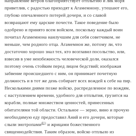
направление ветров благоприятствует отплытию и лик моря
приветлив, с радостью приходят к Агамемнону, утешают его,
глубоко опечаленного потерей дочери, и со славой
возвращают ему царские почести. Такое поведение было
одобрено и принято всем войском, поскольку каждый воин
почитал Агамемнона наилучшим для себя советчиком, не
меньше, чем родного отца. Агамемнон же, потому ли, что
достаточно хорошо знал тех, кто возглавил посольство, или,
взвесив в уме неизбежность человеческой доли, оказался
поэтому очень стойким перед лицом бедствий; изображая
забвение происшедшего с ним, он принимает почетную
должность и в тот же день собирает всех вождей к себе на пир.
Несколькими днями позже войско, распределенное по вождям,
с наступлением времени, удобного для отплытия, грузится на
корабли, полные множеством ценностей, принесенных
обитателями той области. Остальное — зерно, вино и прочую
необходимую еду предоставил Аний и его дочери, которые
41)
слыли энотропами
и жрицами божественного
священнодействия. Таким образом, войско отплыло из