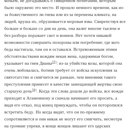
копьем, не догадываясь о священном почитании, которым
было окружено это место. И прошло немного времени, как из-
за божественного ли гнева или из-за перемены климата, на
людей, круша их, обрушивается моровая язва. Свирепствуя все
больше и больше со дня на день, она валит многие тысячи и
без разбора поражает скот и воинов. Нет почти никакой
возможности совершить похороны или погребение; где кого
беда настигала, там он и оставался. Встревоженным этими
обстоятельствами вождям некая жена, одержимая богом,
33)
указывает на гнев Дианы
: из-за убийства козы, которой она
очень любовалась, богиня требует от войска искупления за
святотатство и смягчится не раньше, чем виновник такого
преступления принесет в качестве замещающей жертвы свою
34)
старшую дочь
. Когда эти слова дошли до войска, все вожди
приходят к Агамемнону и сначала начинают его просить, а
видя его отказ, под конец принуждать, чтобы он поторопился
встретить беду. Но когда видят, что он по-прежнему
сопротивляется и они никак не могут его смягчить, несмотря
на громкие упреки, в конце концов лишают его царских