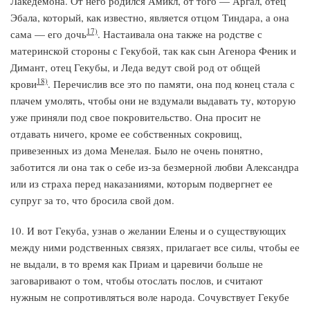
Лакедемона. От него родился Амикл, от того — Аргал, отец
Эбала, который, как известно, является отцом Тиндара, а она
17)
сама — его дочь
. Настаивала она также на родстве с
материнской стороны с Гекубой, так как сын Агенора Феник и
Димант, отец Гекубы, и Леда ведут свой род от общей
18)
крови
. Перечислив все это по памяти, она под конец стала с
плачем умолять, чтобы они не вздумали выдавать ту, которую
уже приняли под свое покровительство. Она просит не
отдавать ничего, кроме ее собственных сокровищ,
привезенных из дома Менелая. Было не очень понятно,
заботится ли она так о себе из-за безмерной любви Александра
или из страха перед наказаниями, которым подвергнет ее
супруг за то, что бросила свой дом.
10. И вот Гекуба, узнав о желании Елены и о существующих
между ними родственных связях, прилагает все силы, чтобы ее
не выдали, в то время как Приам и царевичи больше не
заговаривают о том, чтобы отослать послов, и считают
нужным не сопротивляться воле народа. Сочувствует Гекубе