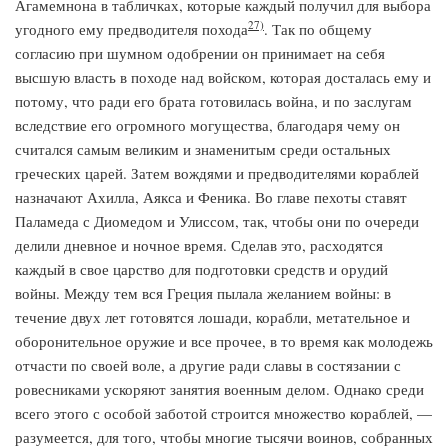
Агамемнона в табличках, которые каждый получил для выбора
27)
угодного ему предводителя похода
. Так по общему
согласию при шумном одобрении он принимает на себя
высшую власть в походе над войском, которая досталась ему и
потому, что ради его брата готовилась война, и по заслугам
вследствие его огромного могущества, благодаря чему он
считался самым великим и знаменитым среди остальных
греческих царей. Затем вождями и предводителями кораблей
назначают Ахилла, Аякса и Феника. Во главе пехоты ставят
Паламеда с Диомедом и Улиссом, так, чтобы они по очереди
делили дневное и ночное время. Сделав это, расходятся
каждый в свое царство для подготовки средств и орудий
войны. Между тем вся Греция пылала желанием войны: в
течение двух лет готовятся лошади, корабли, метательное и
оборонительное оружие и все прочее, в то время как молодежь
отчасти по своей воле, а другие ради славы в состязании с
ровесниками ускоряют занятия военным делом. Однако среди
всего этого с особой заботой строится множество кораблей, —
разумеется, для того, чтобы многие тысячи воинов, собранных