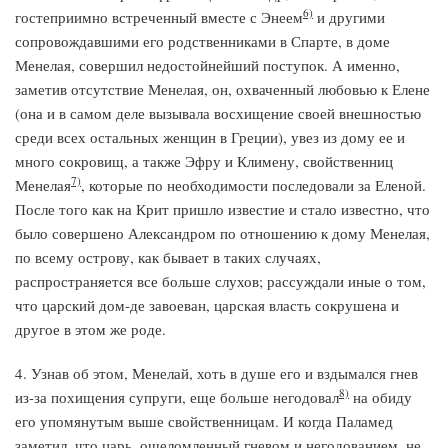
6)
гостеприимно встреченный вместе с Энеем
и другими
сопровождавшими его родственниками в Спарте, в доме
Менелая, совершил недостойнейший поступок. А именно,
заметив отсутствие Менелая, он, охваченный любовью к Елене
(она и в самом деле вызывала восхищение своей внешностью
среди всех остальных женщин в Греции), увез из дому ее и
много сокровищ, а также Эфру и Климену, свойственниц
7)
Менелая
, которые по необходимости последовали за Еленой.
После того как на Крит пришло известие и стало известно, что
было совершено Александром по отношению к дому Менелая,
по всему острову, как бывает в таких случаях,
распространяется все больше слухов; рассуждали иные о том,
что царский дом-де завоеван, царская власть сокрушена и
другое в этом же роде.
4. Узнав об этом, Менелай, хоть в душе его и вздымался гнев
8)
из-за похищения супруги, еще больше негодовал
на обиду
его упомянутым выше свойственницам. И когда Паламед
заметил, что царь, ошеломленный гневом и негодованием, не