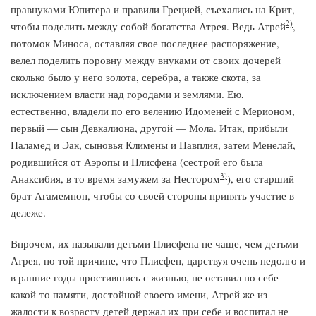
правнуками Юпитера и правили Грецией, съехались на Крит,
2)
чтобы поделить между собой богатства Атрея. Ведь Атрей
,
потомок Миноса, оставляя свое последнее распоряжение,
велел поделить поровну между внуками от своих дочерей
сколько было у него золота, серебра, а также скота, за
исключением власти над городами и землями. Ею,
естественно, владели по его велению Идоменей с Мерионом,
первый — сын Девкалиона, другой — Мола. Итак, прибыли
Паламед и Эак, сыновья Климены и Навплия, затем Менелай,
родившийся от Аэропы и Плисфена (сестрой его была
3)
Анаксибия, в то время замужем за Нестором
), его старший
брат Агамемнон, чтобы со своей стороны принять участие в
дележе.
Впрочем, их называли детьми Плисфена не чаще, чем детьми
Атрея, по той причине, что Плисфен, царствуя очень недолго и
в ранние годы простившись с жизнью, не оставил по себе
какой-то памяти, достойной своего имени, Атрей же из
жалости к возрасту детей держал их при себе и воспитал не