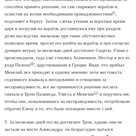
способен принять решение, он сам снаряжает корабли и,
9)
оснастив их всеми необходимыми принадлежностями
,
подгоняет к берегу. Затем, слегка утешив за короткое время
царя и погрузив на корабль доставшуюся ему при разделе
долю наследства, насколько при таких обстоятельствах
позволяло время, просит его взойти на корабль и при согласно
дующих ветрах за несколько дней достигают Спарты. Узнав о
происшедшем, туда уже стеклись Агамемнон, Нестор и все из
10)
рода Пелопа
, царствовавшие в Греции. Видя, что прибыл
Менелай, все приходят к одному мнению: хотя жестокость
содеянного взывала к негодованию и отмщению за
несправедливость, все же принимается решение послать
11)
сначала в Трою Паламеда, Улисса и Менелая
и поручить им,
чтобы они, пожаловавшись на несправедливость, потребовали
обратно Елену и то, что было похищено вместе с ней.
5. За несколько дней послы достигают Трои, однако они не
застали на месте Александра: он безрассудно пытался