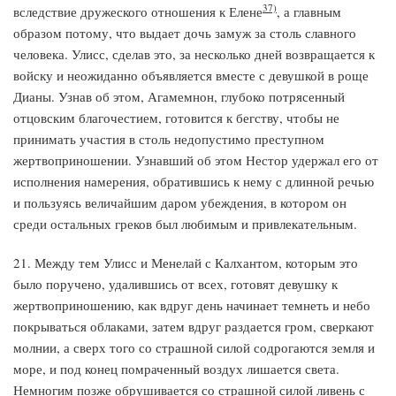
37)
вследствие дружеского отношения к Елене
, а главным
образом потому, что выдает дочь замуж за столь славного
человека. Улисс, сделав это, за несколько дней возвращается к
войску и неожиданно объявляется вместе с девушкой в роще
Дианы. Узнав об этом, Агамемнон, глубоко потрясенный
отцовским благочестием, готовится к бегству, чтобы не
принимать участия в столь недопустимо преступном
жертвоприношении. Узнавший об этом Нестор удержал его от
исполнения намерения, обратившись к нему с длинной речью
и пользуясь величайшим даром убеждения, в котором он
среди остальных греков был любимым и привлекательным.
21. Между тем Улисс и Менелай с Калхантом, которым это
было поручено, удалившись от всех, готовят девушку к
жертвоприношению, как вдруг день начинает темнеть и небо
покрываться облаками, затем вдруг раздается гром, сверкают
молнии, а сверх того со страшной силой содрогаются земля и
море, и под конец помраченный воздух лишается света.
Немногим позже обрушивается со страшной силой ливень с