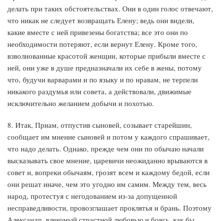
делать при таких обстоятельствах. Они в один голос отвечают,
что никак не следует возвращать Елену; ведь они видели,
какие вместе с ней привезены богатства; все это они по
необходимости потеряют, если вернут Елену. Кроме того,
взволнованные красотой женщин, которые прибыли вместе с
ней, они уже в душе предназначали их себе в жены, потому
что, будучи варварами и по языку и по нравам, не терпели
никакого раздумья или совета, а действовали, движимые
исключительно желанием добычи и похотью.
8. Итак, Приам, отпустив сыновей, созывает старейшин,
сообщает им мнение сыновей и потом у каждого спрашивает,
что надо делать. Однако, прежде чем они по обычаю начали
высказывать свое мнение, царевичи неожиданно врываются в
совет и, вопреки обычаям, грозят всем и каждому бедой, если
они решат иначе, чем это угодно им самим. Между тем, весь
народ, протестуя с негодованием из-за допущенной
несправедливости, провозглашает проклятья и брань. Поэтому
Александр, влекомый страстной любовью и боясь, как бы