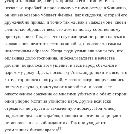
ускорить плавание, и ветры пригнали его к Кипру. Взяв
несколько кораблей и проскользнув с ними оттуда в Финикию,
он ночью коварно убивает Феника, царя сидонян, который его
дружелюбно принял, и точно так же, как в Лакедемоне, своей
алчностью обращает весь его дом на пользу собственному
преступлению. Так, все, что служило демонстрации царского
великолепия, велит отнести на корабли, похитив это самым
недостойным образом. Когда люди услышали вопли тех, кто,
оплакивая долю господина, избежали захвата в качестве
добычи, поднялось возмущение, и весь народ сбежался к
царскому дому. Здесь, поскольку Александр, похитив все, что
хотел, торопился с погрузкой, местные люди, вооружившись
по этому случаю, подступают к кораблям, и возникает
ожесточенное сражение со многими убитыми с обеих сторон:
одни упорно мстят за убийство царя, другие всячески
стремятся не упустить захваченную добычу. Под конец,
поджегши два свои корабля, троянцы энергично защищают
оставшиеся и высвобождают их. Так они уходят от
12)
утомленных битвой врагов
.