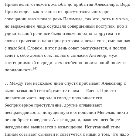
Приам велит отложить жалобы до прибытия Александра. Ведь
Приам видел, как кое-кого из присутствовавших при
совещании взволновала речь Паламеда, так что, хоть и молча,
но выражением лица осуждали совершенный поступок, ибо в
удивительной речи все было изложено одно за другим и в
словах греческого царя присутствовала некая сила, смешанная
с жалобой. Словом, в этот день совет распускается, а послов
ведет к себе домой с их полного согласия Антенор, муж
гостеприимный и среди всех особенно почитающий почет и
14)
порядочность
.
7. Между тем несколько дней спустя прибывает Александр с
вышеназванной свитой; вместе с ним — Елена. При его
появлении часть народа в городе проклинает его
беспримерное преступление, другие оплакивают
несправедливость, допущенную в отношении Менелая, никто
не одобряет поведения Александра, и, наконец, всеобщее
негодование выливается в возмущение. Испуганный этим
Приам созывает сыновей и советуется с ними о том, что надо