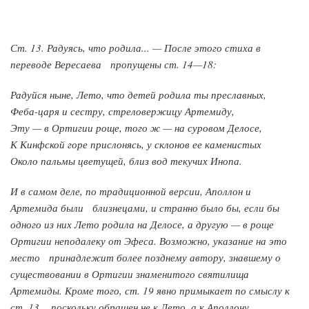
Ст. 13. Радуясь, что родила... — После этого стиха в
переводе Вересаева пропущены ст. 14—18:
Радуйся ныне, Лето, что детей родила ты преславных,
Феба-царя и сестру, стреловержицу Артемиду,
Эту — в Ортигии роще, того ж — на суровом Делосе,
К Кинфской горе прислонясь, у склонов ее каменистых
Около пальмы цветущей, близ вод текучих Инопа.
И в самом деле, по традиционной версии, Аполлон и
Артемида были близнецами, и странно было бы, если бы
одного из них Лето родила на Делосе, а другую — в роще
Ортигии неподалеку от Эфеса. Возможно, указание на это
место принадлежит более позднему автору, знавшему о
существовании в Ортигии знаменитого святилища
Артемиды. Кроме того, ст. 19 явно примыкает по смыслу к
ст. 13, поскольку обращен не к Лето, а к Аполлону.