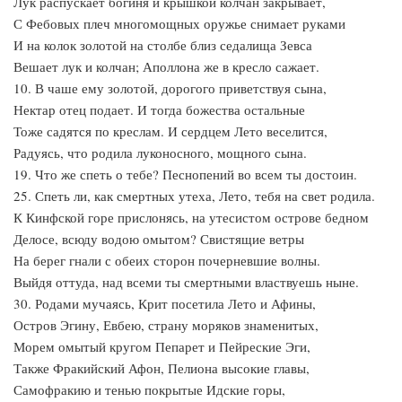
Лук распускает богиня и крышкой колчан закрывает,
С Фебовых плеч многомощных оружье снимает руками
И на колок золотой на столбе близ седалища Зевса
Вешает лук и колчан; Аполлона же в кресло сажает.
10. В чаше ему золотой, дорогого приветствуя сына,
Нектар отец подает. И тогда божества остальные
Тоже садятся по креслам. И сердцем Лето веселится,
Радуясь, что родила луконосного, мощного сына.
19. Что же спеть о тебе? Песнопений во всем ты достоин.
25. Спеть ли, как смертных утеха, Лето, тебя на свет родила.
К Кинфской горе прислонясь, на утесистом острове бедном
Делосе, всюду водою омытом? Свистящие ветры
На берег гнали с обеих сторон почерневшие волны.
Выйдя оттуда, над всеми ты смертными властвуешь ныне.
30. Родами мучаясь, Крит посетила Лето и Афины,
Остров Эгину, Евбею, страну моряков знаменитых,
Морем омытый кругом Пепарет и Пейреские Эги,
Также Фракийский Афон, Пелиона высокие главы,
Самофракию и тенью покрытые Идские горы,