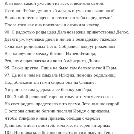
Клятвою, самой ужасной из всех и великою самой:
Истинно Фебов душистый алтарь и участок священный
Вечно останутся здесь, и почтит он тебя перед всеми".
После того как она поклялась и окончила клятву,
90. С радостью роды царя Дальновержца приветствовал Делос.
Девять уж мучилась дней и ночей в безнадежно тяжелых
Схватках родильных Лето. Собралися вокруг роженицы
Все наилучшие между богинь: Ихнея-Фемида,
Рея, шумящая плесками волн Амфитрита, Диона,
95. Также другие. Лишь не было там белолокотной Геры.
97. Да ни о чем не слыхала Илифия, помощь родильниц:
Под облаками златыми сидела она на Олимпе;
Хитростью там удержала ее белокурая Гера,
100. Злобой ревнивой горя, потому что могучего сына
На свет родить предстояло в то время Лето пышнокудрой.
С острова спешно богини послали Ириду с приказом,
Чтобы Илифию к ним привела, обещав ожерелье
Длинное, в девять локтей, золотое, из зерен янтарных.
105. Но приказали богиню позвать потихоньку от Геры,