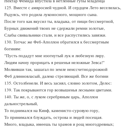
Нектар Фемида впустила в нетленные губы младенца
125. Вместе с амвросией чудной. И сердцем Лето веселилась,
Радуясь, что родила луконосного, мощного сына.
После того как вкусил ты, владыка, от пищи бессмертной,
Бурных движений твоих не сдержали ремни золотые,
Слабы свивальники стали, и все распустились завязки.
130. Тотчас же Феб-Аполлон обратился к бессмертным
богиням:
"Пусть подадут мне изогнутый лук и любезную лиру.
Людям начну прорицать я решенья неложные Зевса!"
Молвивши так, зашагал по земле неиссчетнодорожной
Феб длинновласый, далеко стреляющий. Все же богини
135. Остолбенели. И весь засиял, словно золотом, Делос:
139. Так покрываются гор возвышенья лесными цветами.
140. Ты же, о, с луком серебряным царь, Аполлон
дальнострельный,
То поднимался на Кинф, каменисто-суровую гору,
То принимался блуждать, острова и людей посещая.
Много, владыка, имеешь ты храмов и рощ многодревных;