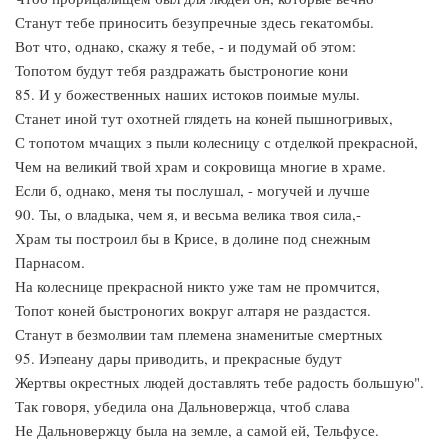
Станут тебе приносить безупречные здесь гекатомбы.
Вот что, однако, скажу я тебе, - и подумай об этом:
Топотом будут тебя раздражать быстроногие кони
85. И у божественных наших истоков поимые мулы.
Станет иной тут охотней глядеть на коней пышногривых,
С топотом мчащих з пыли колесницу с отделкой прекрасной,
Чем на великий твой храм и сокровища многие в храме.
Если б, однако, меня ты послушал, - могучей и лучше
90. Ты, о владыка, чем я, и весьма велика твоя сила,-
Храм ты построил бы в Крисе, в долине под снежным
Парнасом.
На колеснице прекрасной никто уже там не промчится,
Топот коней быстроногих вокруг алтаря не раздастся.
Станут в безмолвии там племена знаменитые смертных
95. Иэпеану дары приводить, и прекрасные будут
Жертвы окрестных людей доставлять тебе радость большую".
Так говоря, убедила она Дальновержца, чтоб слава
Не Дальновержцу была на земле, а самой ей, Тельфусе.