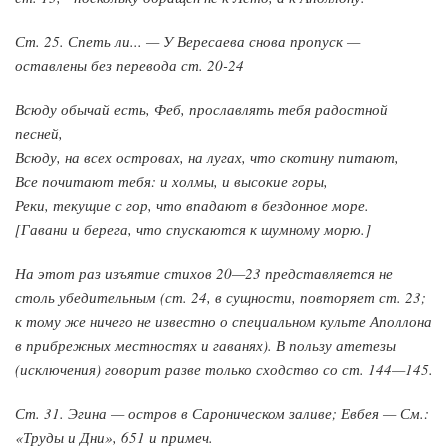
Ст. 25. Спеть ли... — У Вересаева снова пропуск —
оставлены без перевода ст. 20-24
Всюду обычай есть, Феб, прославлять тебя радостной
песней,
Всюду, на всех островах, на лугах, что скотину питают,
Все почитают тебя: и холмы, и высокие горы,
Реки, текущие с гор, что впадают в бездонное море.
[Гавани и берега, что спускаются к шумному морю.]
На этот раз изъятие стихов 20—23 представляется не
столь убедительным (ст. 24, в сущности, повторяет ст. 23;
к тому же ничего не известно о специальном культе Аполлона
в прибрежных местностях и гаванях). В пользу атетезы
(исключения) говорит разве только сходство со ст. 144—145.
Ст. 31. Эгина — остров в Сароническом заливе; Евбея — См.:
«Труды и Дни», 651 и примеч.