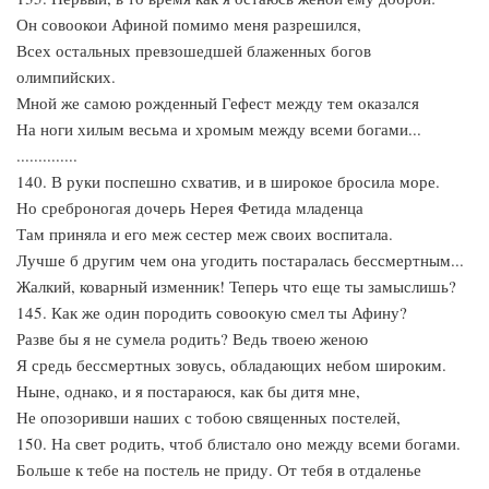
Он совоокои Афиной помимо меня разрешился,
Всех остальных превзошедшей блаженных богов
олимпийских.
Мной же самою рожденный Гефест между тем оказался
На ноги хилым весьма и хромым между всеми богами...
..............
140. В руки поспешно схватив, и в широкое бросила море.
Но среброногая дочерь Нерея Фетида младенца
Там приняла и его меж сестер меж своих воспитала.
Лучше б другим чем она угодить постаралась бессмертным...
Жалкий, коварный изменник! Теперь что еще ты замыслишь?
145. Как же один породить совоокую смел ты Афину?
Разве бы я не сумела родить? Ведь твоею женою
Я средь бессмертных зовусь, обладающих небом широким.
Ныне, однако, и я постараюся, как бы дитя мне,
Не опозоривши наших с тобою священных постелей,
150. На свет родить, чтоб блистало оно между всеми богами.
Больше к тебе на постель не приду. От тебя в отдаленье