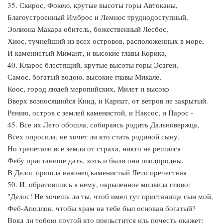
35. Скирос, Фокею, крутые высоты горы Автоканы,
Благоустроенный Имброс и Лемнос труднодоступный,
Эолиона Макара обитель, божественный Лесбос,
Хиос, тучнейший из всех островов, расположенных в море,
И каменистый Мимант, и высокие главы Корика,
40. Кларос блестящий, крутые высоты горы Эсагеи,
Самос, богатый водою, высокие главы Микале,
Коос, город людей меропийских, Милет и высоко
Вверх возносящийся Книд, и Карпат, от ветров не закрытый.
Рению, остров с землей каменистой, и Наксос, и Парос -
45. Все их Лето обошла, собираясь родить Дальновержца,
Всех опросила, не хочет ли кто стать родиной сыну.
Но трепетали все земли от страха, никто не решился
Фебу пристанище дать, хоть и были они плодородны.
В Делос пришла наконец каменистый Лето пречестная
50. И, обратившись к нему, окрыленное молвила слово:
"Делос! Не хочешь ли ты, чтоб имел тут пристанище сын мой,
Феб-Аполлон, чтобы храм на тебе был основан богатый?
Вряд ли тобою другой кто прельстится иль почесть окажет: