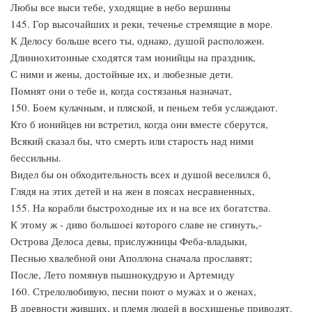
Любы все выси тебе, уходящие в небо вершины
145. Гор высочайших и реки, теченье стремящие в море.
К Делосу больше всего ты, однако, душой расположен.
Длиннохитонные сходятся там ионийцы на праздник,
С ними и жены, достойные их, и любезные дети.
Помнят они о тебе и, когда состязанья назначат,
150. Боем кулачным, и пляской, и пеньем тебя услаждают.
Кто б ионийцев ни встретил, когда они вместе сберутся,
Всякий сказал бы, что смерть или старость над ними
бессильны.
Видел бы он обходительность всех и душой веселился б,
Глядя на этих детей и на жен в поясах несравненных,
155. На корабли быстроходные их и на все их богатства.
К этому ж - диво бoльшoei которого славе не сгинуть,-
Острова Делоса девы, прислужницы Феба-владыки,
Песнью хвалебной они Аполлона сначала прославят;
После, Лето помянув пышнокудрую и Артемиду
160. Стрелолюбивую, песни поют о мужах и о женах,
В древности живших, и племя людей в восхищенье приводят.