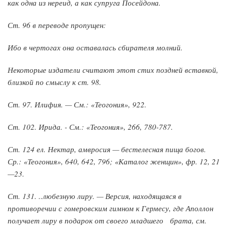
как одна из нереид, а как супруга Посейдона.
Ст. 96 в переводе пропущен:
Ибо в чертогах она оставалась сбирателя молний.
Некоторые издатели считают этот стих поздней вставкой,
близкой по смыслу к ст. 98.
Ст. 97. Илифия. — См.: «Теогония», 922.
Ст. 102. Ирида. - См.: «Теогония», 266, 780-787.
Ст. 124 ел. Нектар, амвросия — бестелесная пища богов.
Ср.: «Теогония», 640, 642, 796; «Каталог женщин», фр. 12, 21
—23.
Ст. 131. ..любезную лиру. — Версия, находящаяся в
противоречии с гомеровским гимном к Гермесу, где Аполлон
получает лиру в подарок от своего младшего брата, см.