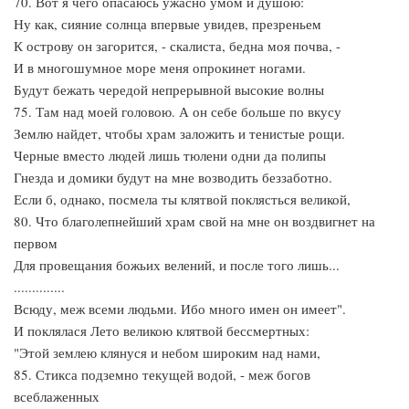
70. Вот я чего опасаюсь ужасно умом и душою:
Ну как, сияние солнца впервые увидев, презреньем
К острову он загорится, - скалиста, бедна моя почва, -
И в многошумное море меня опрокинет ногами.
Будут бежать чередой непрерывной высокие волны
75. Там над моей головою. А он себе больше по вкусу
Землю найдет, чтобы храм заложить и тенистые рощи.
Черные вместо людей лишь тюлени одни да полипы
Гнезда и домики будут на мне возводить беззаботно.
Если б, однако, посмела ты клятвой поклясться великой,
80. Что благолепнейший храм свой на мне он воздвигнет на
первом
Для провещания божьих велений, и после того лишь...
..............
Всюду, меж всеми людьми. Ибо много имен он имеет".
И поклялася Лето великою клятвой бессмертных:
"Этой землею клянуся и небом широким над нами,
85. Стикса подземно текущей водой, - меж богов
всеблаженных