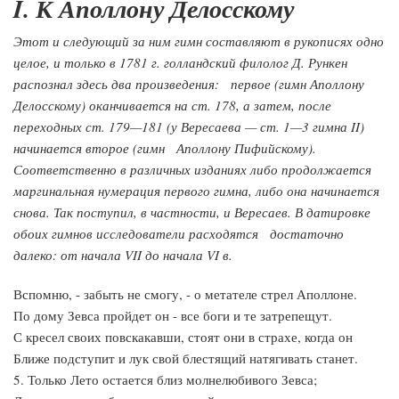
I. К Аполлону Делосскому
Этот и следующий за ним гимн составляют в рукописях одно
целое, и только в 1781 г. голландский филолог Д. Рункен
распознал здесь два произведения: первое (гимн Аполлону
Делосскому) оканчивается на ст. 178, а затем, после
переходных ст. 179—181 (у Вересаева — ст. 1—3 гимна II)
начинается второе (гимн Аполлону Пифийскому).
Соответственно в различных изданиях либо продолжается
маргинальная нумерация первого гимна, либо она начинается
снова. Так поступил, в частности, и Вересаев. В датировке
обоих гимнов исследователи расходятся достаточно
далеко: от начала VII до начала VI в.
Вспомню, - забыть не смогу, - о метателе стрел Аполлоне.
По дому Зевса пройдет он - все боги и те затрепещут.
С кресел своих повскакавши, стоят они в страхе, когда он
Ближе подступит и лук свой блестящий натягивать станет.
5. Только Лето остается близ молнелюбивого Зевса;