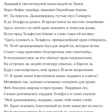
Льющейся светлотекучей своею водой из Лилеи.
Через Кефис перейдя, миновав Окалейские башни,
65. Ты пересек, Дальновержец, густые луга Галиарта
И до Тельфусы дошел. И прельстился ты местом спокойным.
Здесь захотел ты свой храм заложить и тенистые рощи,.
Встал пред Тельфусою близко и слово такое ей молвил:
"Здесь основать я, Тельфуса, прекраснейший храм собираюсь.
70. Чтоб прорицалищем был для людей он, которые вечно
Станут сюда пригонять безупречные мне гекатомбы,-
В пелопоннесском ли кто обитает краю плодоносном,
На островах ли, водой отовсюду омытых, в Европе ль.
Будут они вопрошать мой оракул, И всем непреложно
75. В храме моем благолепном начну подавать я советы".
Молвивши так, заложил основанье сплошное для храма
Феб-Аполлон широко и пространно. Увидевши это,
Сильно разгневалась сердцем Тельфуса и слово сказала:
"Феб-дальновержец, владыка, скажу тебе некое слово.
80. Храм заложить благолепный на этом замыслил ты месте,
Чтоб прорицалищем был для людей он, которые вечно