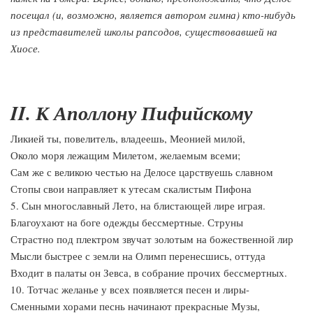
посещал (и, возможно, является автором гимна) кто-нибудь
из представителей школы рапсодов, существовавшей на
Хиосе.
II. К Аполлону Пифийскому
Ликией ты, повелитель, владеешь, Меонией милой,
Около моря лежащим Милетом, желаемым всеми;
Сам же с великою честью на Делосе царствуешь славном
Стопы свои направляет к утесам скалистым Пифона
5. Сын многославный Лето, на блистающей лире играя.
Благоухают на боге одежды бессмертные. Струны
Страстно под плектром звучат золотым на божественной лир
Мысли быстрее с земли на Олимп перенесшись, оттуда
Входит в палаты он Зевса, в собрание прочих бессмертных.
10. Тотчас желанье у всех появляется песен и лиры-
Сменными хорами песнь начинают прекрасные Музы,