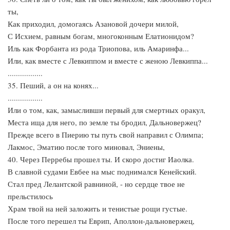
ты,
Как приходил, домогаясь Азановой дочери милой,
С Исхием, равным богам, многоконным Елатионидом?
Иль как Форбанта из рода Триопова, иль Амаринфа...
Или, как вместе с Левкиппом и вместе с женою Левкиппа...
.................
35. Пеший, а он на конях...
.................
Или о том, как, замысливши первый для смертных оракул,
Места ища для него, по земле ты бродил, Дальновержец?
Прежде всего в Пиерию ты путь свой направил с Олимпа;
Лакмос, Эматию после того миновал, Эниены,
40. Через Перребы прошел ты. И скоро достиг Иаолка.
В славной судами Евбее на мыс поднимался Кенейский.
Стал пред Лелантской равниной, - но сердце твое не
прельстилось
Храм твой на ней заложить и тенистые рощи густые.
После того перешел ты Еврип, Аполлон-дальновержец,