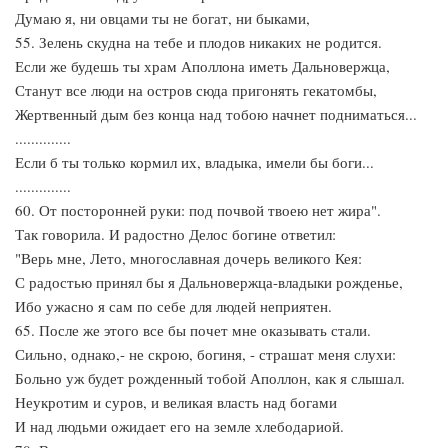
Думаю я, ни овцами ты не богат, ни быками,
55. Зелень скудна на тебе и плодов никаких не родится.
Если же будешь ты храм Аполлона иметь Дальновержца,
Станут все люди на остров сюда пригонять гекатомбы,
Жертвенный дым без конца над тобою начнет подниматься...
..............
Если б ты только кормил их, владыка, имели бы боги...
..............
60. От посторонней руки: под почвой твоею нет жира".
Так говорила. И радостно Делос богине ответил:
"Верь мне, Лето, многославная дочерь великого Кея:
С радостью принял бы я Дальновержца-владыки рожденье,
Ибо ужасно я сам по себе для людей неприятен.
65. После же этого все бы почет мне оказывать стали.
Сильно, однако,- не скрою, богиня, - страшат меня слухи:
Больно уж будет рожденный тобой Аполлон, как я слышал.
Неукротим и суров, и великая власть над богами
И над людьми ожидает его на земле хлебодариой.