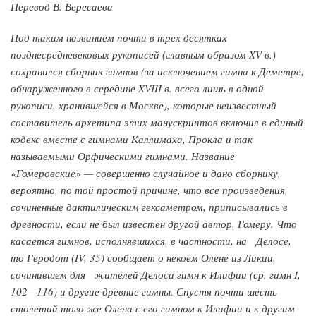
Перевод В. Вересаева
Под таким названием почти в трех десятках
позднесредневековых рукописей (главным образом XV в.)
сохранился сборник гимнов (за исключением гимна к Деметре,
обнаруженного в середине XVIII в. всего лишь в одной
рукописи, хранившейся в Москве), которые неизвестный
составитель архетипа этих манускриптов включил в единый
кодекс вместе с гимнами Каллимаха, Прокла и так
называемыми Орфическими гимнами. Название
«Гомеровские» — совершенно случайное и дано сборнику,
вероятно, по той простой причине, что все произведения,
сочиненные дактилическим гексаметром, приписывались в
древности, если не был известен другой автор, Гомеру. Что
касается гимнов, исполнявшихся, в частности, на Делосе,
то Геродот (IV, 35) сообщает о некоем Олене из Ликии,
сочинившем для жителей Делоса гимн к Илифии (ср. гимн I,
102—116) и другие древние гимны. Спустя почти шесть
столетий того же Олена с его гимном к Илифии и к другим