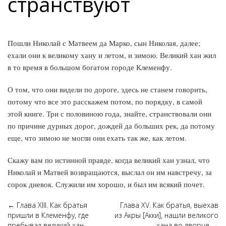
странствуют
Пошли Николай с Матвеем да Марко, сын Николая, далее;
ехали они к великому хану и летом, и зимою. Великий хан жил
в то время в большом богатом городе Клеменфу.
О том, что они видели по дороге, здесь не станем говорить,
потому что все это расскажем потом, по порядку, в самой
этой книге. Три с половиною года, знайте, странствовали они
по причине дурных дорог, дождей да больших рек, да потому
еще, что зимою не могли они ехать так же, как летом.
Скажу вам по истинной правде, когда великий хан узнал, что
Николай и Матвей возвращаются, выслал он им навстречу, за
сорок дневок. Служили им хорошо, и был им всякий почет.
←
Глава XIII. Как братья
Глава XV. Как братья, выехав
пришли в Клеменфу, где
из Акры [Акки], нашли великого
пребывал великий хан
хана во дворце
→