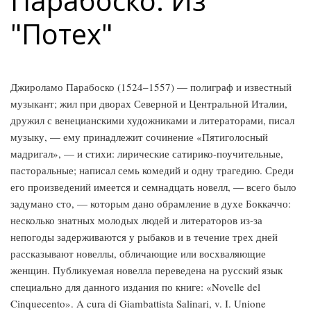
Парабоско. Из
"Потех"
Джироламо Парабоско (1524–1557) — полиграф и известный
музыкант; жил при дворах Северной и Центральной Италии,
дружил с венецианскими художниками и литераторами, писал
музыку, — ему принадлежит сочинение «Пятиголосный
мадригал», — и стихи: лирические сатирико-поучительные,
пасторальные; написал семь комедий и одну трагедию. Среди
его произведений имеется и семнадцать новелл, — всего было
задумано сто, — которым дано обрамление в духе Боккаччо:
несколько знатных молодых людей и литераторов из-за
непогоды задерживаются у рыбаков и в течение трех дней
рассказывают новеллы, обличающие или восхваляющие
женщин. Публикуемая новелла переведена на русский язык
специально для данного издания по книге: «Novelle del
Cinquecento». A cura di Giambattista Salinari, v. I. Unione