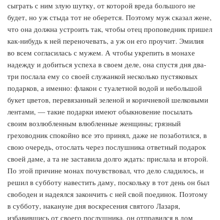
сыграть с ним злую шутку, от которой вреда большого не
будет, но уж стыда тот не оберется. Поэтому муж сказал жене,
что она должна устроить так, чтобы отец проповедник пришел
как-нибудь к ней переночевать, а уж он его проучит. Эмилия
во всем согласилась с мужем. А чтобы укрепить в монахе
надежду и добиться успеха в своем деле, она спустя дня два-
три послала ему со своей служанкой несколько пустяковых
подарков, а именно: флакон с туалетной водой и небольшой
букет цветов, перевязанный зеленой и коричневой шелковыми
лентами, — такие подарки имеют обыкновение посылать
своим возлюбленным влюбленные женщины; грязный
греховодник спокойно все это принял, даже не позаботился, в
свою очередь, отослать через послушника ответный подарок
своей даме, а та не заставила долго ждать: прислала и второй.
По этой причине монах почувствовал, что дело сладилось, и
решил в субботу навестить даму, поскольку в тот день он был
свободен и надеялся закончить с ней свой поединок. Поэтому
в субботу, накануне дня воскресения святого Лазаря,
избавившись от своего послушника, он отправился в дом