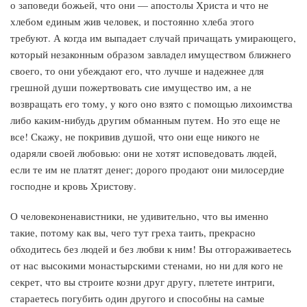
о заповеди божьей, что они — апостолы Христа и что не
хлебом единым жив человек, и постоянно хлеба этого
требуют. А когда им выпадает случай причащать умирающего,
который незаконным образом завладел имуществом ближнего
своего, то они убеждают его, что лучше и надежнее для
грешной души пожертвовать сие имущество им, а не
возвращать его тому, у кого оно взято с помощью лихоимства
либо каким-нибудь другим обманным путем. Но это еще не
все! Скажу, не покривив душой, что они еще никого не
одаряли своей любовью: они не хотят исповедовать людей,
если те им не платят денег; дорого продают они милосердие
господне и кровь Христову.
О человеконенавистники, не удивительно, что вы именно
такие, потому как вы, чего тут греха таить, прекрасно
обходитесь без людей и без любви к ним! Вы отгораживаетесь
от нас высокими монастырскими стенами, но ни для кого не
секрет, что вы строите козни друг другу, плетете интриги,
стараетесь погубить один другого и способны на самые