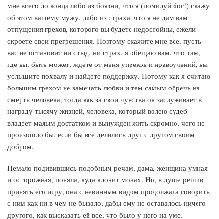
мне всего до конца либо из боязни, что я (помилуй бог!) скажу
об этом вашему мужу, либо из страха, что я не дам вам
отпущения грехов, которого вы будете недостойны, ежели
скроете свои прегрешения. Поэтому скажите мне все, пусть
вас не остановит ни стыд, ни страх, я обещаю вам, что там,
где вы, быть может, ждете от меня упреков и нравоучений, вы
услышите похвалу и найдете поддержку. Потому как я считаю
большим грехом не замечать любви и тем самым обречь на
смерть человека, тогда как за свои чувства он заслуживает в
награду тысячу жизней, человека, который волею судеб
владеет малым достатком и вынужден жить скромно, чего не
произошло бы, если бы все делились друг с другом своим
добром.
Немало подивившись подобным речам, дама, женщина умная
и осторожная, поняла, куда клонит монах. Но, в душе решив
принять его игру, она с невинным видом продолжала говорить
с ним как ни в чем не бывало, дабы ему не оставалось ничего
другого, как высказать ей все, что было у него на уме.