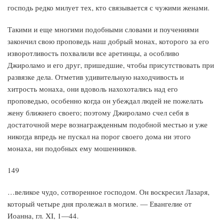
господь редко милует тех, кто связывается с чужими женами.
Такими и еще многими подобными словами и поучениями
закончил свою проповедь наш добрый монах, которого за его
изворотливость похвалили все аретинцы, а особливо
Джироламо и его друг, пришедшие, чтобы присутствовать при
развязке дела. Отметив удивительную находчивость и
хитрость монаха, они вдоволь нахохотались над его
проповедью, особенно когда он убеждал людей не пожелать
жену ближнего своего; поэтому Джироламо счел себя в
достаточной мере вознагражденным подобной местью и уже
никогда впредь не пускал на порог своего дома ни этого
монаха, ни подобных ему мошенников.
149
…великое чудо, сотворенное господом. Он воскресил Лазаря,
который четыре дня пролежал в могиле. — Евангелие от
Иоанна, гл. XI, 1—44.