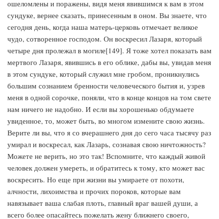
ошеломлены и поражены, видя меня явившимся к вам в этом
сундуке, вернее сказать, принесенным в оном. Вы знаете, что
сегодня день, когда наша матерь-церковь отмечает великое
чудо, сотворенное господом. Он воскресил Лазаря, который
четыре дня пролежал в могиле[149]. Я тоже хотел показать вам
мертвого Лазаря, явившись в его облике, дабы вы, увидав меня
в этом сундуке, который служил мне гробом, проникнулись
большим сознанием бренности человеческого бытия и, узрев
меня в одной сорочке, поняли, что в конце концов на том свете
нам ничего не надобно. И если вы хорошенько обдумаете
увиденное, то, может быть, во многом измените свою жизнь.
Верите ли вы, что я со вчерашнего дня до сего часа тысячу раз
умирал и воскресал, как Лазарь, сознавая свою ничтожность?
Можете не верить, но это так! Вспомните, что каждый живой
человек должен умереть, и обратитесь к тому, кто может вас
воскресить. Но еще при жизни вы умираете от похоти,
алчности, лихоимства и прочих пороков, которые вам
навязывает ваша слабая плоть, главный враг вашей души, а
всего более опасайтесь пожелать жену ближнего своего,