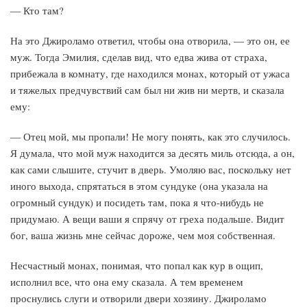
— Кто там?
На это Джироламо ответил, чтобы она отворила, — это он, ее
муж. Тогда Эмилия, сделав вид, что едва жива от страха,
прибежала в комнату, где находился монах, который от ужаса
и тяжелых предчувствий сам был ни жив ни мертв, и сказала
ему:
— Отец мой, мы пропали! Не могу понять, как это случилось.
Я думала, что мой муж находится за десять миль отсюда, а он,
как сами слышите, стучит в дверь. Умоляю вас, поскольку нет
иного выхода, спрятаться в этом сундуке (она указала на
огромный сундук) и посидеть там, пока я что-нибудь не
придумаю. А вещи ваши я спрячу от греха подальше. Видит
бог, ваша жизнь мне сейчас дороже, чем моя собственная.
Несчастный монах, понимая, что попал как кур в ощип,
исполнил все, что она ему сказала. А тем временем
проснулись слуги и отворили двери хозяину. Джироламо