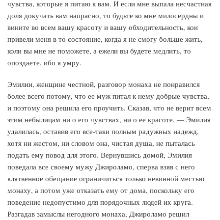
чувства, которые я питаю к вам. И если мне выпала несчастная
доля докучать вам напрасно, то будьте ко мне милосердны и
вините во всем вашу красоту и вашу обходительность, кои
привели меня в то состояние, когда я не смогу больше жить,
коли вы мне не поможете, а ежели вы будете медлить, то
опоздаете, ибо я умру.
Эмилии, женщине честной, разговор монаха не понравился
более всего потому, что ее муж питал к нему добрые чувства,
и поэтому она решила его проучить. Сказав, что не верит всем
этим небылицам ни о его чувствах, ни о ее красоте, — Эмилия
удалилась, оставив его все-таки полным радужных надежд,
хотя ни жестом, ни словом она, чистая душа, не пыталась
подать ему повод для этого. Вернувшись домой, Эмилия
поведала все своему мужу Джироламо, сперва взяв с него
клятвенное обещание ограничиться только невинной местью
монаху, а потом уже отказать ему от дома, поскольку его
поведение недопустимо для порядочных людей их круга.
Разгадав замыслы негодного монаха, Джироламо решил