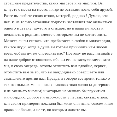
страшные предательства, каких мы себе и не мыслим. Вы
кочуете с места на место, нигде не оставляя после себя друзей.
Разве вы любите своих отцов, матерей, родных? Думаю, что
нет. И не только затаенная подлость заставляет вас облачаться
одного в сутану, другого в стихарь, но и ваша алчность и
ненависть к родным, вместе с которыми вы не хотите жить.
Можете ли вы сказать, что пребываете в любви и милосердии,
как все люди, когда в душе вы готовы причинить нам любой
вред, любым путем опозорить нас? Поэтому не рассчитывайте
на наше доброе отношение, ибо вы его не заслуживаете; зато
мы, в свою очередь, готовы отплатить вам вдвойне, вернее,
отомстить вам за то, что вы каждодневно совершаете или
замышляете против нас. Правда, я говорю все время только о
тех нескольких мошенниках, каковых знал лично (а доверялся
я не очень-то многим) и которым не мешало бы поучиться
милосердию, доброте и набожности у первых святых отцов,
кои своим примером показали бы, живи они ныне, совсем иные
нравы и обычаи, а не те, по которым живете вы.