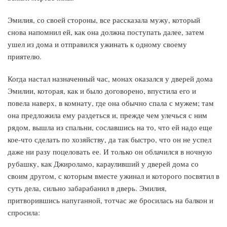
Эмилия, со своей стороны, все рассказала мужу, который
снова напомнил ей, как она должна поступать далее, затем
ушел из дома и отправился ужинать к одному своему
приятелю.
Когда настал назначенный час, монах оказался у дверей дома
Эмилии, которая, как и было договорено, впустила его и
повела наверх, в комнату, где она обычно спала с мужем; там
она предложила ему раздеться и, прежде чем улечься с ним
рядом, вышла из спальни, сославшись на то, что ей надо еще
кое-что сделать по хозяйству, да так быстро, что он не успел
даже ни разу поцеловать ее. И только он облачился в ночную
рубашку, как Джироламо, карауливший у дверей дома со
своим другом, с которым вместе ужинал и которого посвятил в
суть дела, сильно забарабанил в дверь. Эмилия,
притворившись напуганной, тотчас же бросилась на балкон и
спросила: