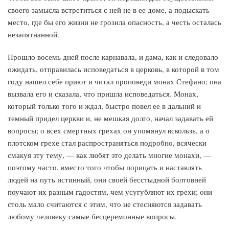
своего замысла встретиться с ней не в ее доме, а подыскать
место, где бы его жизни не грозила опасность, а честь осталась
незапятнанной.
Прошло восемь дней после карнавала, и дама, как и следовало
ожидать, отправилась исповедаться в церковь, в которой в том
году нашел себе приют и читал проповеди монах Стефано; она
вызвала его и сказала, что пришла исповедаться. Монах,
который только того и ждал, быстро повел ее в дальний и
темный придел церкви и, не мешкая долго, начал задавать ей
вопросы; о всех смертных грехах он упомянул вскользь, а о
плотском грехе стал распространяться подробно, всячески
смакуя эту тему, — как любят это делать многие монахи, —
поэтому часто, вместо того чтобы порицать и наставлять
людей на путь истинный, они своей бесстыдной болтовней
поучают их разным гадостям, чем усугубляют их грехи; они
столь мало считаются с этим, что не стесняются задавать
любому человеку самые бесцеремонные вопросы.