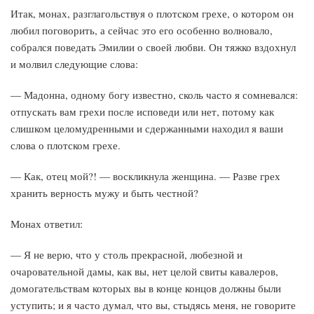
Итак, монах, разглагольствуя о плотском грехе, о котором он
любил поговорить, а сейчас это его особенно волновало,
собрался поведать Эмилии о своей любви. Он тяжко вздохнул
и молвил следующие слова:
— Мадонна, одному богу известно, сколь часто я сомневался:
отпускать вам грехи после исповеди или нет, потому как
слишком целомудренными и сдержанными находил я ваши
слова о плотском грехе.
— Как, отец мой?! — воскликнула женщина. — Разве грех
хранить верность мужу и быть честной?
Монах ответил:
— Я не верю, что у столь прекрасной, любезной и
очаровательной дамы, как вы, нет целой свиты кавалеров,
домогательствам которых вы в конце концов должны были
уступить; и я часто думал, что вы, стыдясь меня, не говорите