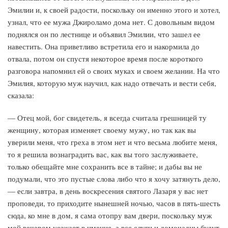
Эмилии и, к своей радости, поскольку он именно этого и хотел,
узнал, что ее мужа Джироламо дома нет. С довольным видом
поднялся он по лестнице и объявил Эмилии, что зашел ее
навестить. Она приветливо встретила его и накормила до
отвала, потом он спустя некоторое время после короткого
разговора напомнил ей о своих муках и своем желании. На что
Эмилия, которую муж научил, как надо отвечать и вести себя,
сказала:
— Отец мой, бог свидетель, я всегда считала грешницей ту
женщину, которая изменяет своему мужу, но так как вы
уверили меня, что греха в этом нет и что весьма любите меня,
то я решила вознаградить вас, как вы того заслуживаете,
только обещайте мне сохранить все в тайне; и дабы вы не
подумали, что это пустые слова либо что я хочу затянуть дело,
— если завтра, в день воскресения святого Лазаря у вас нет
проповеди, то приходите нынешней ночью, часов в пять-шесть
сюда, ко мне в дом, я сама отопру вам двери, поскольку муж
мой вечером уезжает в имение, а все слуги и домочадцы будут