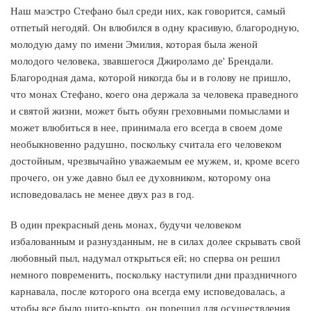
Наш маэстро Стефано был среди них, как говорится, самый
отпетый негодяй. Он влюбился в одну красивую, благородную,
молодую даму по имени Эмилия, которая была женой
молодого человека, звавшегося Джироламо де' Брендали.
Благородная дама, которой никогда бы и в голову не пришло,
что монах Стефано, коего она держала за человека праведного
и святой жизни, может быть обуян греховными помыслами и
может влюбиться в нее, принимала его всегда в своем доме
необыкновенно радушно, поскольку считала его человеком
достойным, чрезвычайно уважаемым ее мужем, и, кроме всего
прочего, он уже давно был ее духовником, которому она
исповедовалась не менее двух раз в год.
В один прекрасный день монах, будучи человеком
избалованным и разнузданным, не в силах долее скрывать свой
любовный пыл, надумал открыться ей; но сперва он решил
немного повременить, поскольку наступили дни праздничного
карнавала, после которого она всегда ему исповедовалась, а
чтобы все было шито-крыто, он порешил для осуществления