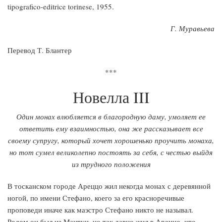
tipografico-editrice torinese, 1955.
Г. Муравьева
Перевод Т. Блантер
***
Новелла III
Один монах влюбляется в благородную даму, умоляет ее
ответить ему взаимностью, она же рассказывает все
своему супругу, который хочет хорошенько проучить монаха,
но тот сумел великолепно постоять за себя, с честью выйдя
из трудного положения
В тосканском городе Ареццо жил некогда монах с деревянной
ногой, по имени Стефано, коего за его красноречивые
проповеди иначе как маэстро Стефано никто не называл.
Родом он был из Мантуи, но так давно жил в Ареццо, что