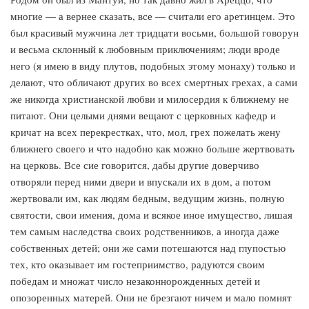
многие — а вернее сказать, все — считали его аретинцем. Это
был красивый мужчина лет тридцати восьми, большой говорун
и весьма склонный к любовным приключениям; люди вроде
него (я имею в виду плутов, подобных этому монаху) только и
делают, что обличают других во всех смертных грехах, а сами
же никогда христианской любви и милосердия к ближнему не
питают. Они целыми днями вещают с церковных кафедр и
кричат на всех перекрестках, что, мол, грех пожелать жену
ближнего своего и что надобно как можно больше жертвовать
на церковь. Все сие говорится, дабы другие доверчиво
отворяли перед ними двери и впускали их в дом, а потом
жертвовали им, как людям бедным, ведущим жизнь, полную
святости, свои имения, дома и всякое иное имущество, лишая
тем самым наследства своих родственников, а иногда даже
собственных детей; они же сами потешаются над глупостью
тех, кто оказывает им гостеприимство, радуются своим
победам и множат число незаконнорожденных детей и
опозоренных матерей. Они не брезгают ничем и мало помнят