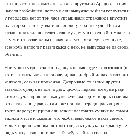
сказал, что, как только он выехал с другом из Ареццо, на них
напали разбойники, поэтому они вынуждены были вернуться и
у городских ворот три часа упрашивали стражников впустить
их в город, за что уплатили пошлину в один скудо. Потом
хозяин приказал постелить своему другу в соседней комнате, а
сам улегся возле жены и, зная, что монах заперт в сундуке,
всю ночь напролет развлекался с нею, не выпуская ее из своих
объятий.
Наступило утро, а затем и день, в церкви, где чесал языком (я
хотел сказать, читал проповеди) наш добрый монах, зазвонили
колокола, созывая прихожан. Джироламо со своим другом
взвалили сундук на плечи двух дюжих парней, которые ради
этого случая пришли накануне вечером в дом, и приказали им
отнести его в церковь, сами же пошли впереди, расчищая в
толпе дорогу; в церкви они велели поставить сундук на самом
видном месте и сказать, что якобы выполняют наказ самого
монаха-проповедника, потом отпереть сундук, но крышку не
подымать, а так и оставить. Те всё, как было велено,