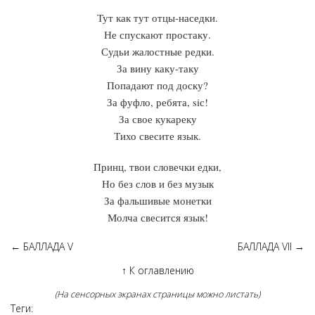
Тут как тут отцы-наседки.
Не спускают простаку.
Судьи жалостные редки.
За вину каку-таку
Попадают под доску?
За фуфло, ребята, siс!
За свое кукареку
Тихо свесите язык.
Принц, твои словечки едки,
Но без слов и без музык
За фальшивые монетки
Молча свесится язык!
←
БАЛЛАДА V
БАЛЛАДА VII
→
↑
К оглавлению
(На сенсорных экранах страницы можно листать)
Теги: