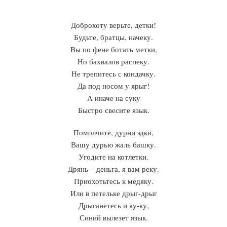
Доброхоту верьте, детки!
Будьте, братцы, начеку.
Вы по фене ботать метки,
Но бахвалов распеку.
Не трепитесь с кондачку.
Да под носом у ярыг!
А иначе на суку
Быстро свесите язык.
Помолчите, дурни эдки,
Вашу дурью жаль башку.
Угодите на котлетки.
Дрянь – деньга, я вам реку.
Приохотьтесь к медяку.
Или в петельке дрыг-дрыг
Дрыганетесь и ку-ку,
Синий вылезет язык.