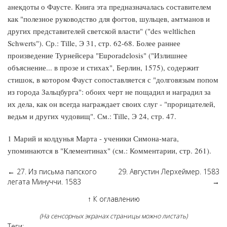
анекдоты о Фаусте. Книга эта предназначалась составителем
как "полезное руководство для фогтов, шульцев, амтманов и
других представителей светской власти" ("des weltlichen
Schwerts"). Ср.: Tille, Э 31, стр. 62-68. Более раннее
произведение Турнейсера "Euporadelosis" ("Излишнее
объяснение... в прозе и стихах", Берлин, 1575), содержит
стишок, в котором Фауст сопоставляется с "долговязым попом
из города Зальцбурга": обоих черт не пощадил и наградил за
их дела, как он всегда награждает своих слуг - "прорицателей,
ведьм и других чудовищ". См.: Tille, Э 24, стр. 47.
1 Марий и колдунья Марта - ученики Симона-мага,
упоминаются в "Клементинах" (см.: Комментарии, стр. 261).
←
27. Из письма папского
29. Августин Лерхеймер. 1583
легата Минуччи. 1583
→
↑
К оглавлению
(На сенсорных экранах страницы можно листать)
Теги: