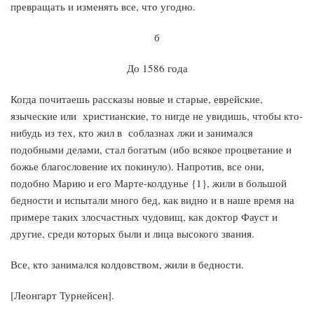
превращать и изменять все, что угодно.
б
До 1586 года
Когда почитаешь рассказы новые и старые, еврейские,
языческие или христианские, то нигде не увидишь, чтобы кто-
нибудь из тех, кто жил в соблазнах лжи и занимался
подобными делами, стал богатым (ибо всякое процветание и
божье благословение их покинуло). Напротив, все они,
подобно Марию и его Марте-колдунье {1}, жили в большой
бедности и испытали много бед, как видно и в наше время на
примере таких злосчастных чудовищ, как доктор Фауст и
другие, среди которых были и лица высокого звания.
Все, кто занимался колдовством, жили в бедности.
[Леонгарт Турнейсен].