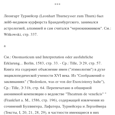
***
Леонгарт Турнейсер (Leonhart Thurneysser zum Thurn) был
лейб-медиком курфюрста Бранденбургского, занимался
астрологией, алхимией и сам считался "чернокнижником". См.:
Witkowski, стр. 337.
a
См.: Onomasticum und Interpretation oder ausfuhrliche
Erklarung... Berlin, 1583, стр. 33. - Ср.: Tille, Э 29, стр. 57.
Книга эта содержит объяснение имен ("этимологии") в духе
энциклопедической учености XVI века. Из "Соображений о
заклинаниях" ("Bedenken, was er von der Exorcisterey halte"),
Ср.: Tille, Э 31b, стр. 64. Перепечатано в обширной
анонимной компиляции о ведовстве "Theatrum de veneficis" "
(Frankfurt a. M., 1586, стр. 196), содержащей извлечения из
сочинений Буллингера, Лафатера, Турнейсера и Лерхеймера
(Тексты, I, 20, 21, 28, 29), в частности имеющиеся в них