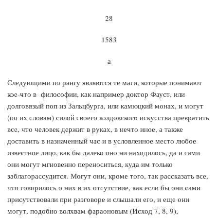
28
1583
а
Следующими по рангу являются те маги, которые понимают
кое-что в философии, как например доктор Фауст, или
долговязый поп из Зальцбурга, или камюцкий монах, и могут
(по их словам) силой своего колдовского искусства превратить
все, что человек держит в руках, в нечто иное, а также
доставить в назначенный час и в условленное место любое
известное лицо, как бы далеко оно ни находилось, да и сами
они могут мгновенно переноситься, куда им только
заблагорассудится. Могут они, кроме того, так рассказать все,
что говорилось о них в их отсутствие, как если бы они сами
присутствовали при разговоре и слышали его, и еще они
могут, подобно волхвам фараоновым (Исход 7, 8, 9),