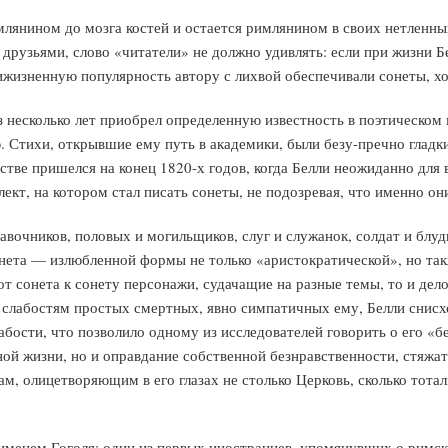
янином до мозга костей и остается римлянином в своих нетленных
 друзьями, слово «читатели» не должно удивлять: если при жизни Б
ижизненную популярность автору с лихвой обеспечивали сонеты, хо
з несколько лет приобрел определенную известность в поэтическом
. Стихи, открывшие ему путь в академики, были безу-пречно гладк
стве пришелся на конец 1820-х годов, когда Белли неожиданно для в
ект, на котором стал писать сонеты, не подозревая, что именно о
лавочников, половых и могильщиков, слуг и служанок, солдат и блуд
онета — излюбленной формы не только «аристократической», но так
от сонета к сонету персонажи, судачащие на разные темы, то и дел
м слабостям простых смертных, явно симпатичных ему, Белли снис
бости, что позволило одному из исследователей говорить о его «б
ной жизни, но и оправдание собственной безнравственности, стяжат
м, олицетворяющим в его глазах не столько Церковь, сколько тота
именем Гоголя: один из первых иностранцев, упомянувших о римско