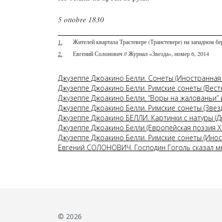
5 ottobre 1830
1.
Жителей квартала Трастевере (Транстевере) на западном бе
2.
Евгений Солонович // Журнал «Звезда», номер 6, 2014
Джузеппе Джоакино Белли. Сонеты (Иностранная 
Джузеппе Джоакино Белли. Римские сонеты (Вест
Джузеппе Джоакино Белли. “Воры на жалованьи” 
Джузеппе Джоакино Белли. Римские сонеты (Звезд
Джузеппе Джоакино БЕЛЛИ. Картинки с натуры (Д
Джузеппе Джоакино Белли (Европейская поэзия XI
Джузеппе Джоакино Белли. Римские сонеты (Инос
Евгений СОЛОНОВИЧ. Господин Гоголь сказал мн
© 2026