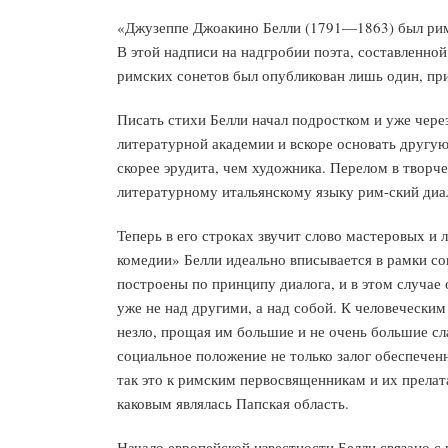
«Джузеппе Джоакино Белли (1791—1863) был римл
В этой надписи на надгробии поэта, составленной
римских сонетов был опубликован лишь один, пр
Писать стихи Белли начал подростком и уже чере
литературной академии и вскоре основать другую
скорее эрудита, чем художника. Перелом в творче
литературному итальянскому языку рим-ский диал
Теперь в его строках звучит слово мастеровых и 
комедии» Белли идеально вписывается в рамки с
построены по принципу диалога, и в этом случае 
уже не над другими, а над собой. К человечески
незло, прощая им большие и не очень большие сла
социальное положение не только залог обеспечен
так это к римским первосвященникам и их прелата
каковым являлась Папская область.
Начало европейской известности Белли связано с 