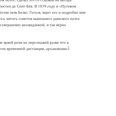
юстен де Сент-Бёв. В 1839 году в «Путевом
елли (или Бели). Гоголь знает его и подробно мне
лось читать сонетов нынешнего римского поэта
ы, совершенно неожиданной, и так верно
ие яркой речи их персонажей разве что в
2
етом временной дистанции, архаизмами.