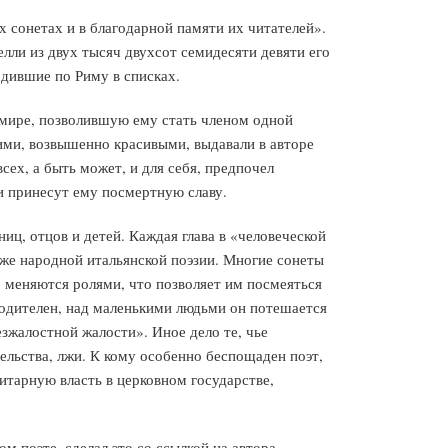
 сонетах и в благодарной памяти их читателей».
елли из двух тысяч двухсот семидесяти девяти его
дившие по Риму в списках.
 мире, позволившую ему стать членом одной
ими, возвышенно красивыми, выдавали в авторе
сех, а быть может, и для себя, предпочел
ни принесут ему посмертную славу.
ниц, отцов и детей. Каждая глава в «человеческой
же народной итальянской поэзии. Многие сонеты
о меняются ролями, что позволяет им посмеяться
ходителен, над маленькими людьми он потешается
езжалостной жалости». Иное дело те, чье
ельства, лжи. К кому особенно беспощаден поэт,
литарную власть в церковном государстве,
м поэте, сделал это со ссылкой на автора