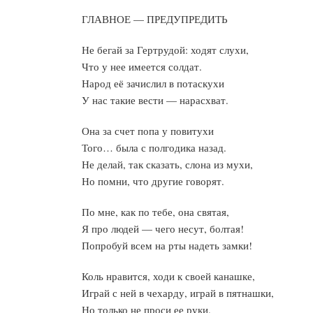
ГЛАВНОЕ — ПРЕДУПРЕДИТЬ
Не бегай за Гертрудой: ходят слухи,
Что у нее имеется солдат.
Народ её зачислил в потаскухи
У нас такие вести — нарасхват.
Она за счет попа у повитухи
Того… была с полгодика назад.
Не делай, так сказать, слона из мухи,
Но помни, что другие говорят.
По мне, как по тебе, она святая,
Я про людей — чего несут, болтая!
Попробуй всем на рты надеть замки!
Коль нравится, ходи к своей канашке,
Играй с ней в чехарду, играй в пятнашки,
Но только не проси ее руки.