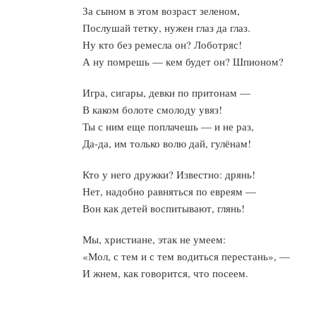
За сыном в этом возраст зеленом,
Послушай тетку, нужен глаз да глаз.
Ну кто без ремесла он? Лоботряс!
А ну помрешь — кем будет он? Шпионом?
Игра, сигары, девки по притонам —
В каком болоте смолоду увяз!
Ты с ним еще поплачешь — и не раз,
Да-да, им только волю дай, гулёнам!
Кто у него дружки? Известно: дрянь!
Нет, надобно равняться по евреям —
Вон как детей воспитывают, глянь!
Мы, христиане, этак не умеем:
«Мол, с тем и с тем водиться перестань», —
И жнем, как говорится, что посеем.