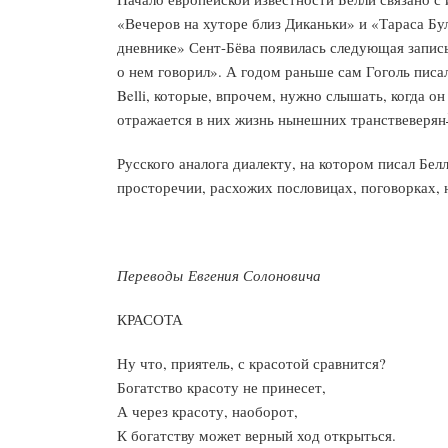
«Вечеров на хуторе близ Диканьки» и «Тараса Б
дневнике» Сент-Бёва появилась следующая запись:
о нем говорил». А годом раньше сам Гоголь писа
Belli, которые, впрочем, нужно слышать, когда он
отражается в них жизнь нынешних транствеверян
Русского аналога диалекту, на котором писал Бел
просторечии, расхожих пословицах, поговорках, 
Переводы Евгения Солоновича
КРАСОТА
Ну что, приятель, с красотой сравнится?
Богатство красоту не принесет,
А через красоту, наоборот,
К богатству может верный ход открыться.