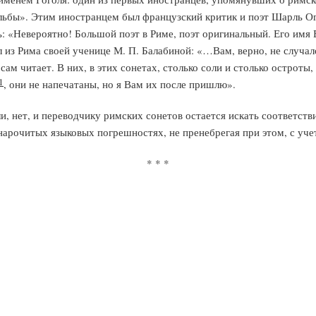
ульбы». Этим иностранцем был французский критик и поэт Шарль Ог
 «Невероятно! Большой поэт в Риме, поэт оригинальный. Его имя Б
л из Рима своей ученице М. П. Балабиной: «…Вам, верно, не случа
 сам читает. В них, в этих сонетах, столько соли и столько острот
1
, они не напечатаны, но я Вам их после пришлю».
ли, нет, и переводчику римских сонетов остается искать соответств
нарочитых языковых погрешностях, не пренебрегая при этом, с уч
* * *