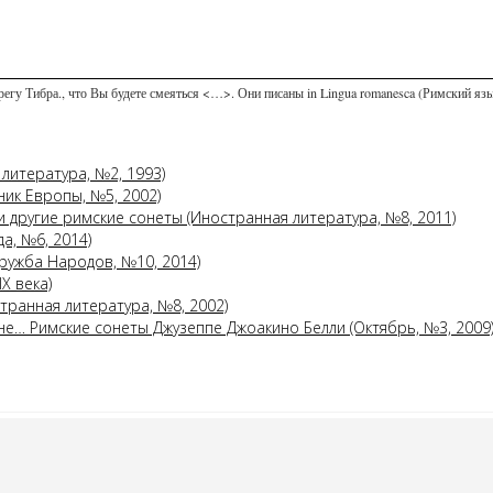
регу Тибра., что Вы будете смеяться <…>. Они писаны in Lingua romanesca (Римский язык
литература, №2, 1993)
ник Европы, №5, 2002)
и другие римские сонеты (Иностранная литература, №8, 2011)
а, №6, 2014)
ружба Народов, №10, 2014)
X века)
транная литература, №8, 2002)
е… Римские сонеты Джузеппе Джоакино Белли (Октябрь, №3, 2009