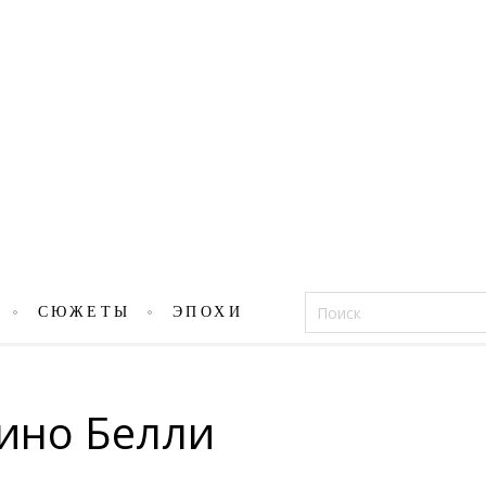
Фацеции
СЮЖЕТЫ
ЭПОХИ
ино Белли