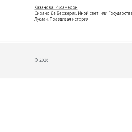
Казанова. Иксамерон
Сирано Де Бержерак. Иной свет, или Государств
Лукиан. Правдивая история
© 2026