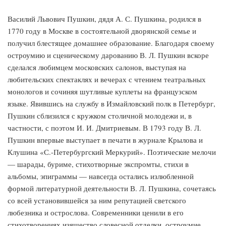
Василий Львович Пушкин, дядя А. С. Пушкина, родился в
1770 году в Москве в состоятельной дворянской семье и
получил блестящее домашнее образование. Благодаря своему
остроумию и сценическому дарованию В. Л. Пушкин вскоре
сделался любимцем московских салонов, выступая на
любительских спектаклях и вечерах с чтением театральных
монологов и сочиняя шутливые куплеты на французском
языке. Явившись на службу в Измайловский полк в Петербург,
Пушкин сблизился с кружком столичной молодежи и, в
частности, с поэтом И. И. Дмитриевым. В 1793 году В. Л.
Пушкин впервые выступает в печати в журнале Крылова и
Клушина «С.-Петербургский Меркурий». Поэтические мелочи
— шарады, буриме, стихотворные экспромты, стихи в
альбомы, эпиграммы — навсегда остались излюбленной
формой литературной деятельности В. Л. Пушкина, сочетаясь
со всей установившейся за ним репутацией светского
любезника и острослова. Современники ценили в его
стихотворениях изящество словесной отделки, остроумие,