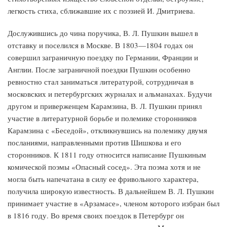
легкость стиха, сближавшие их с поэзией И. Дмитриева.
Дослужившись до чина поручика, В. Л. Пушкин вышел в
отставку и поселился в Москве. В 1803—1804 годах он
совершил заграничную поездку по Германии, Франции и
Англии. После заграничной поездки Пушкин особенно
ревностно стал заниматься литературой, сотрудничая в
московских и петербургских журналах и альманахах. Будучи
другом и приверженцем Карамзина, В. Л. Пушкин принял
участие в литературной борьбе и полемике сторонников
Карамзина с «Беседой», откликнувшись на полемику двумя
посланиями, направленными против Шишкова и его
сторонников. К 1811 году относится написание Пушкиным
комической поэмы «Опасный сосед». Эта поэма хотя и не
могла быть напечатана в силу ее фривольного характера,
получила широкую известность. В дальнейшем В. Л. Пушкин
принимает участие в «Арзамасе», членом которого избран был
в 1816 году. Во время своих поездок в Петербург он