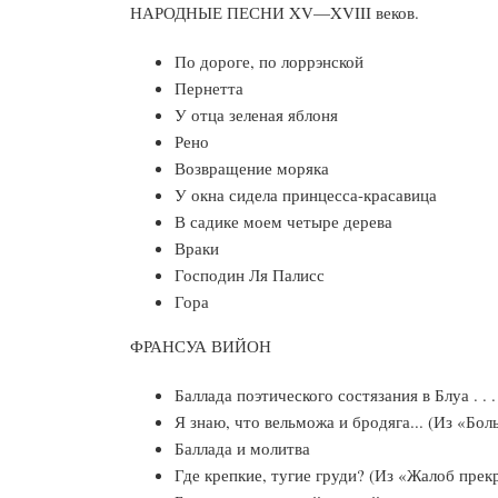
НАРОДНЫЕ ПЕСНИ XV—XVIII веков.
По дороге, по лоррэнской
Пернетта
У отца зеленая яблоня
Рено
Возвращение моряка
У окна сидела принцесса-красавица
В садике моем четыре дерева
Враки
Господин Ля Палисс
Гора
ФРАНСУА ВИЙОН
Баллада поэтического состязания в Блуа . 
Я знаю, что вельможа и бродяга... (Из 
Баллада и молитва
Где крепкие, тугие груди? (Из «Жалоб 