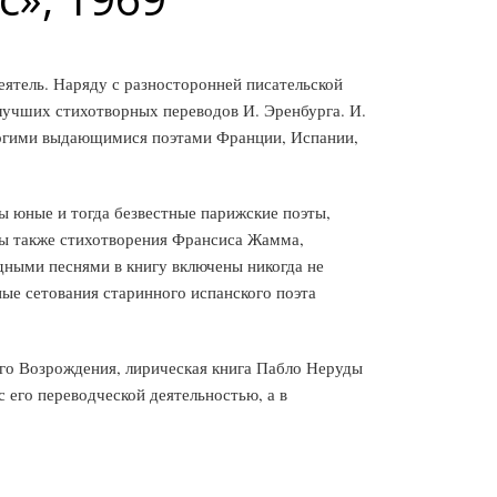
ятель. Наряду с разносторонней писательской
лучших стихотворных переводов И. Эренбурга. И.
 многими выдающимися поэтами Франции, Испании,
ы юные и тогда безвестные парижские поэты,
ны также стихотворения Франсиса Жамма,
дными песнями в книгу включены никогда не
ные сетования старинного испанского поэта
ого Возрождения, лирическая книга Пабло Неруды
с его переводческой деятельностью, а в