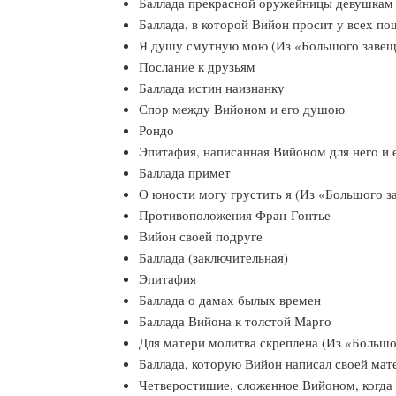
Баллада прекрасной оружейницы девушка
Баллада, в которой Вийон просит у всех
Я душу смутную мою (Из «Большого зав
Послание к друзьям
Баллада истин наизнанку
Спор между Вийоном и его душою
Рондо
Эпитафия, написанная Вийоном для него
Баллада примет
О юности могу грустить я (Из «Большого
Противоположения Фран-Гонтье
Вийон своей подруге
Баллада (заключительная)
Эпитафия
Баллада о дамах былых времен
Баллада Вийона к толстой Марго
Для матери молитва скреплена (Из «Бо
Баллада, которую Вийон написал своей ма
Четверостишие, сложенное Вийоном, когд