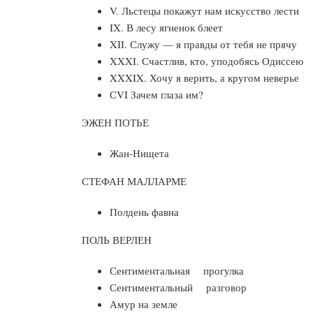
V. Льстецы покажут нам искусство лести
IX. В лесу ягненок блеет
XII. Служу — я правды от тебя не прячу
XXXI. Счастлив, кто, уподобясь Одиссе
XXXIX. Хочу я верить, а кругом неверье
СVI Зачем глаза им?
ЭЖЕН ПОТЬЕ
Жан-Нищета
СТЕФАН МАЛЛАРМЕ
Полдень фавна
ПОЛЬ ВЕРЛЕН
Сентиментальная прогулка
Сентиментальный разговор
Амур на земле