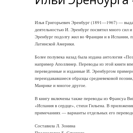
Илья Григорьевич Эренбург (1891—1967) — выдаю
деятельностью И. Эренбург посвятил много сил 
Эренбург подолгу жил во Франции и в Испании, п
Латинской Америки.
Более полувека назад была издана антология «По
например Аполлинер. Переводы из этой книги в
переведенные и изданные И. Эренбургом примерн
переиздававшиеся образцы средневековой поэзии,
Манрике и многое другое.
В книгу включены также переводы из Франсуа Вий
«Испания в сердце», стихи Гильена. В приложении
примечаниях — варианты отдельных его перевод
Составила Л. Зонина
Предисловие Б. Слуцкого