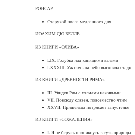
РОНСАР
Старухой после медленного дня
ИОАХИМ ДЮ БЕЛЛЕ
ИЗ КНИГИ «ОЛИВА»
LIX. Голубка над кипящими валами
LXXXIII. Уж ночь на небо выгоняла с
ИЗ КНИГИ «ДРЕВНОСТИ РИМА»
III. Увидев Рим с холмами неживыми
VII. Повсюду славен, повсеместно чтим
XXVII. Пришельца потрясает запустенье
ИЗ КНИГИ «СОЖАЛЕНИЯ»
I. Я не берусь проникнуть в суть при