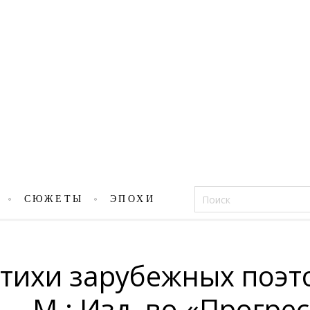
Фацеции
СЮЖЕТЫ
ЭПОХИ
Стихи зарубежных поэт
— М.: Изд–во «Прогрес