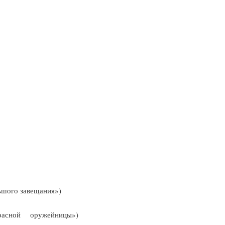
. .
«Большого завещания»)
прекрасной оружейницы»)