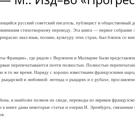
щийся русский советский писатель, публицист и общественный де
и внимания стихотворному переводу. Эта книга — первое собрание 
рекрасно знал язык, поэзию, культуру этих стран, был близок со
эты Франции», где рядом с Верленом и Малларме были представлен
первые перепечатываются почти полностью. Полностью перепечата
о в то же время. Наряду с хорошо известными французскими наро
 рыцарской и любовной: легенда о рыцарях и о рубахе, прославлен
она, в наиболее полном их своде, переводы из лириков французск
 к книге даны некоторые статьи и очерки И. Эренбурга, связанные 
ов.