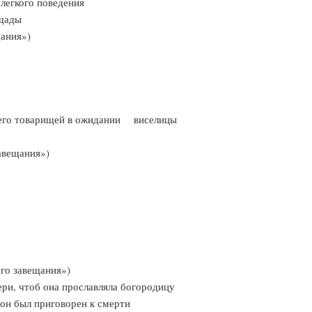
м легкого поведения
 пощады
ещания»)
 и его товарищей в ожидании виселицы
 завещания»)
льшого завещания»)
тери, чтоб она прославляла богородицу
а он был приговорен к смерти