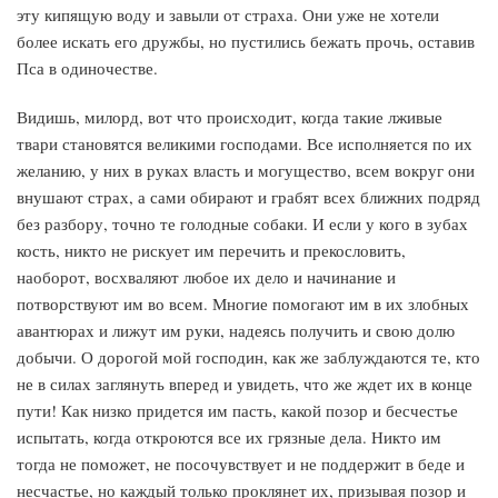
эту кипящую воду и завыли от страха. Они уже не хотели
более искать его дружбы, но пустились бежать прочь, оставив
Пса в одиночестве.
Видишь, милорд, вот что происходит, когда такие лживые
твари становятся великими господами. Все исполняется по их
желанию, у них в руках власть и могущество, всем вокруг они
внушают страх, а сами обирают и грабят всех ближних подряд
без разбору, точно те голодные собаки. И если у кого в зубах
кость, никто не рискует им перечить и прекословить,
наоборот, восхваляют любое их дело и начинание и
потворствуют им во всем. Многие помогают им в их злобных
авантюрах и лижут им руки, надеясь получить и свою долю
добычи. О дорогой мой господин, как же заблуждаются те, кто
не в силах заглянуть вперед и увидеть, что же ждет их в конце
пути! Как низко придется им пасть, какой позор и бесчестье
испытать, когда откроются все их грязные дела. Никто им
тогда не поможет, не посочувствует и не поддержит в беде и
несчастье, но каждый только проклянет их, призывая позор и