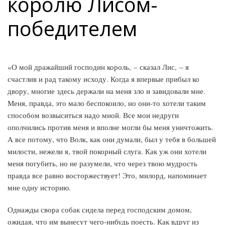
королю Лисом-
победителем
«О мой дражайший господин король, – сказал Лис, – я
счастлив и рад такому исходу. Когда я впервые прибыл ко
двору, многие здесь держали на меня зло и завидовали мне.
Меня, правда, это мало беспокоило, но они-то хотели таким
способом возвыситься надо мной. Все мои недруги
ополчились против меня и вполне могли бы меня уничтожить.
А все потому, что Волк, как они думали, был у тебя в большей
милости, нежели я, твой покорный слуга. Как уж они хотели
меня погубить, но не разумели, что через твою мудрость
правда все равно восторжествует! Это, милорд, напоминает
мне одну историю.
Однажды свора собак сидела перед господским домом,
ожидая, что им вынесут чего-нибудь поесть. Как вдруг из