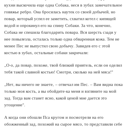
кухни выскочила еще одна Собака, неся в зубах замечательное
говяжье ребро. Она бросилась наутек со своей добычей, но
повар, который успел ее заметить, схватил котел с кипящей
водой и опрокинул его на спину Собаки. За что, конечно,
Собака не спешила благодарить повара. Вся шерсть сзади у
нее повылезла, осталась только одна обваренная кожа. Тем не
менее Пес не выпустил свою добычу. Завидев его с этой
костью в зубах, остальные собаки закричали:
„О-о, да повар, похоже, твой близкий приятель, если он оделил
тебя такой славной костью! Смотри, сколько на ней мяса!"
„Нет, вы ничего не знаете, – отвечал им Пес. – Вам видна пока
только моя кость, а вы обойдите-ка меня и взгляните на мой
зад. Тогда вам станет ясно, какой ценой мне дается это
угощение".
А когда они обошли Пса кругом и посмотрели на его
обожженный зад, похожий на сырое мясо, то представили себе