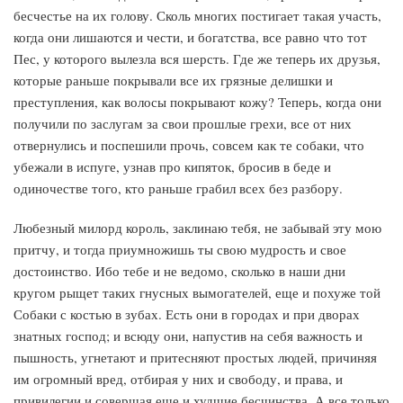
бесчестье на их голову. Сколь многих постигает такая участь,
когда они лишаются и чести, и богатства, все равно что тот
Пес, у которого вылезла вся шерсть. Где же теперь их друзья,
которые раньше покрывали все их грязные делишки и
преступления, как волосы покрывают кожу? Теперь, когда они
получили по заслугам за свои прошлые грехи, все от них
отвернулись и поспешили прочь, совсем как те собаки, что
убежали в испуге, узнав про кипяток, бросив в беде и
одиночестве того, кто раньше грабил всех без разбору.
Любезный милорд король, заклинаю тебя, не забывай эту мою
притчу, и тогда приумножишь ты свою мудрость и свое
достоинство. Ибо тебе и не ведомо, сколько в наши дни
кругом рыщет таких гнусных вымогателей, еще и похуже той
Собаки с костью в зубах. Есть они в городах и при дворах
знатных господ; и всюду они, напустив на себя важность и
пышность, угнетают и притесняют простых людей, причиняя
им огромный вред, отбирая у них и свободу, и права, и
привилегии и совершая еще и худшие бесчинства. А все только