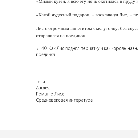
«Милый кузен, я всю эту ночь охотилась в пруду 
«Какой чудесный подарок, – воскликнул Лис, – глу
Лис с огромным аппетитом съел уточку, без соус
отправился на поединок.
←
40. Как Лис поднял перчатку и как король наз
поединка
Теги:
Англия
Роман о Лисе
Средневековая литература