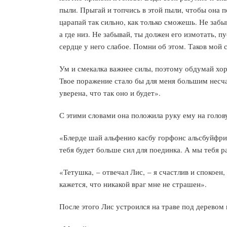
пыли. Прыгай и топчись в этой пыли, чтобы она под
царапай так сильно, как только сможешь. Не забы
а где низ. Не забывай, ты должен его измотать, п
сердце у него слабое. Помни об этом. Таков мой с
Ум и смекалка важнее силы, поэтому обдумай хоро
Твое поражение стало бы для меня большим несча
уверена, что так оно и будет».
С этими словами она положила руку ему на голову
«Блерде шай альфенио касбу горфонс альсбуйфрио
тебя будет больше сил для поединка. А мы тебя р
«Тетушка, – отвечал Лис, – я счастлив и спокое
кажется, что никакой враг мне не страшен».
После этого Лис устроился на траве под деревом и