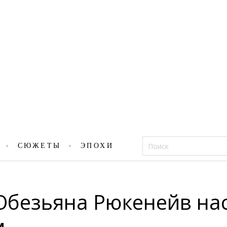
Фацеции
СЮЖЕТЫ
ЭПОХИ
 Обезьяна Рюкенейв на
м