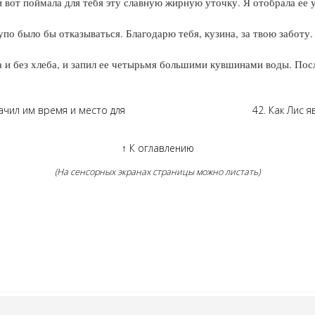
и вот поймала для тебя эту славную жирную уточку. Я отобрала ее у
по было бы отказываться. Благодарю тебя, кузина, за твою заботу. 
а и без хлеба, и запил ее четырьмя большими кувшинами воды. Пос
начил им время и место для
42. Как Лис 
↑
К оглавлению
(На сенсорных экранах страницы можно листать)