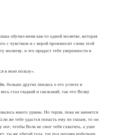
юшка обучил меня как-то одной молитве, которая
кто с чувством и с верой произносит слова этой
ту молитву, и это придаст тебе уверенности и
ся в мою пользу».
йв, больше других пеклась о его успехе и
весь стал гладкий и скользкий, так что Волку
овалось много урины. Но терпи, пока не начнется
сли же тебе удастся попасть ему по глазам, то он
у ног, чтобы Волк не смог тебя схватить, а уши
ает, ты же убегай туда, где под ногами побольше