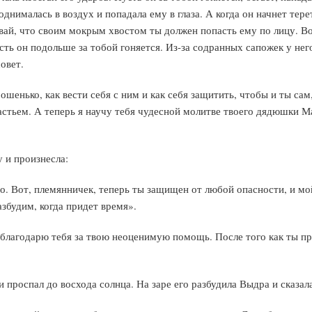
нималась в воздух и попадала ему в глаза. А когда он начнет тереть
вай, что своим мокрым хвостом ты должен попасть ему по лицу. Вот 
усть он подольше за тобой гоняется. Из-за содранных сапожек у него
овет.
шенько, как вести себя с ним и как себя защитить, чтобы и ты сам
стьем. А теперь я научу тебя чудесной молитве твоего дядюшки Ма
 и произнесла:
. Вот, племянничек, теперь ты защищен от любой опасности, и мой 
азбудим, когда придет время».
н, благодарю тебя за твою неоценимую помощь. После того как ты п
 проспал до восхода солнца. На заре его разбудила Выдра и сказал