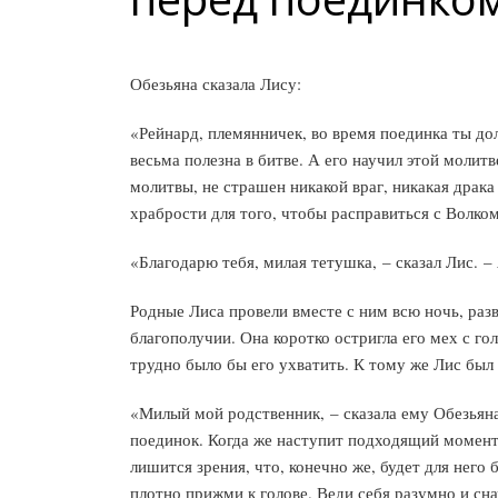
Обезьяна сказала Лису:
«Рейнард, племянничек, во время поединка ты до
весьма полезна в битве. А его научил этой молит
молитвы, не страшен никакой враг, никакая драка 
храбрости для того, чтобы расправиться с Волко
«Благодарю тебя, милая тетушка, – сказал Лис. –
Родные Лиса провели вместе с ним всю ночь, разв
благополучии. Она коротко остригла его мех с гол
трудно было бы его ухватить. К тому же Лис был 
«Милый мой родственник, – сказала ему Обезьяна,
поединок. Когда же наступит подходящий момент, 
лишится зрения, что, конечно же, будет для него
плотно прижми к голове. Веди себя разумно и снач