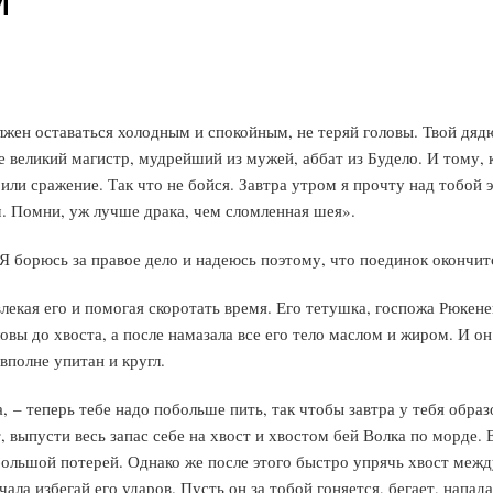
лжен оставаться холодным и спокойным, не теряй головы. Твой дяд
ве великий магистр, мудрейший из мужей, аббат из Будело. И тому, 
или сражение. Так что не бойся. Завтра утром я прочту над тобой э
м. Помни, уж лучше драка, чем сломленная шея».
 Я борюсь за правое дело и надеюсь поэтому, что поединок окончит
лекая его и помогая скоротать время. Его тетушка, госпожа Рюкене
овы до хвоста, а после намазала все его тело маслом и жиром. И он 
вполне упитан и кругл.
 – теперь тебе надо побольше пить, так чтобы завтра у тебя образ
выпусти весь запас себе на хвост и хвостом бей Волка по морде. Е
 большой потерей. Однако же после этого быстро упрячь хвост межд
ала избегай его ударов. Пусть он за тобой гоняется, бегает, напад