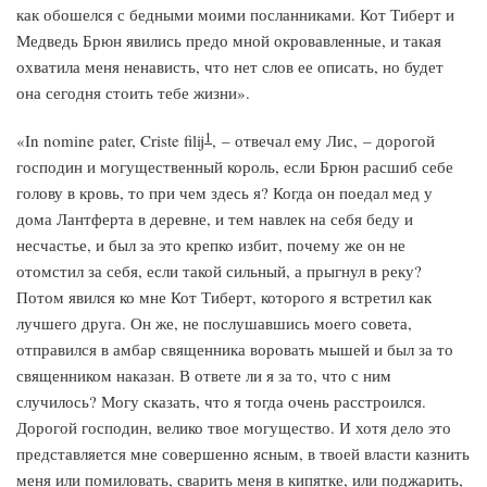
как обошелся с бедными моими посланниками. Кот Тиберт и
Медведь Брюн явились предо мной окровавленные, и такая
охватила меня ненависть, что нет слов ее описать, но будет
она сегодня стоить тебе жизни».
1
«In nomine pater, Criste filij
, – отвечал ему Лис, – дорогой
господин и могущественный король, если Брюн расшиб себе
голову в кровь, то при чем здесь я? Когда он поедал мед у
дома Лантферта в деревне, и тем навлек на себя беду и
несчастье, и был за это крепко избит, почему же он не
отомстил за себя, если такой сильный, а прыгнул в реку?
Потом явился ко мне Кот Тиберт, которого я встретил как
лучшего друга. Он же, не послушавшись моего совета,
отправился в амбар священника воровать мышей и был за то
священником наказан. В ответе ли я за то, что с ним
случилось? Могу сказать, что я тогда очень расстроился.
Дорогой господин, велико твое могущество. И хотя дело это
представляется мне совершенно ясным, в твоей власти казнить
меня или помиловать, сварить меня в кипятке, или поджарить,