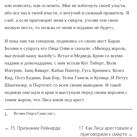
или повесить, или ослепить. Мне не избегнуть своей участи,
ибо все мы в твоей власти, о могучий и сильный правитель. Я
слаб, а если приговорят меня к смерти, утоляя тем свою
мелкую месть, то пользы от меня и подавно не будет».
И пока они так говорили, поднялись со своих мест Баран
Беллин и супруга его Овца Олви и сказали: «Милорд король,
выслушай нашу жалобу!» Встал и Медведь Брюн со всеми
чадами и домочадцами, с ним встали Кот Тиберт, Волк
Изегрим, Заяц Киварт, Кабан Пантер, Гусь Брюннел, Козел
Кид, Осел Будвин, Бык Бор, Телок Гамель и Куница. И Петух
Шантеклер, и Пертелот со всем своим выводком. И такой
подняли они шум и крик и выступали перед своим королем с
таким жаром, что Лиса взяли под арест.
1.
Во имя Отца и Сына (лат.).
←
15. Признание Рейнарда
17. Как Лиса арестовали и
приговорили к смерти
→