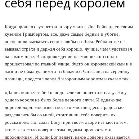
себя перед королем
Когда прошел слух, что ко двору явился Лис Рейнард со своим
кузеном Гримбертом, все, даже самые бедные и убогие,
поспешили высказать свои жалобы на Лиса. Рейнард же не
выказал страха и держал себя хорошо, лучше, чем чувствовал
на самом деле. В сопровождении племянника он гордо
прошествовал по главной улице, будто он королевский сын и в
жизни не обманул никого из ближних. Он вышел на середину
площади, предстал перед благородным королем и сказал так:
«Да ниспошлет тебе Господь великие почести и славу. Ни у
одного короля не было более верного слуги. И однако же,
дорогой лорд, мне известно, что многие здесь с радостью
разделались бы со мной, стоит лишь тебе поверить их
россказням. Но, слава Богу, при твоем дворе нет места тем,
кто с легкостью поверит этим подлым прохвостам и
проходимцам. И один Бог ведает, какое доверие оказывается