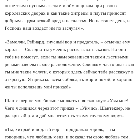
ныне этим гнусным лжецам и обманщикам при разных
королевских дворах и как такие хитрецы и плуты приносят
добрым людям всякий вред и несчастья. Но настанет день, и
Господь наш воздаст им по заслугам».
«Замолчи, Рейнард, гнусный вор и предатель, – отмечал ему
король. – Складно ты умеешь рассказывать сказки. Но они
тебе не помогут, если ты намереваешься такими льстивыми
речами завоевать мое расположение. Слишком часто оказывал
ты мне такие услуги, о которых здесь сейчас тебе расскажут в
открытую. Я приказал всем соблюдать мир и покой, и хорошо
же ты исполняешь мой приказ!»
Шантеклер не мог больше молчать и воскликнул: «Увы мне!
Чего я лишился через этот приказ!» «Уймись, Шантеклер, не
раскрывай рта и дай мне ответить этому гнусному вору».
«Ты, хитрый и подлый вор, – продолжал король, – ты
говоришь, что любишь меня, и показал ты свою любовь тем,