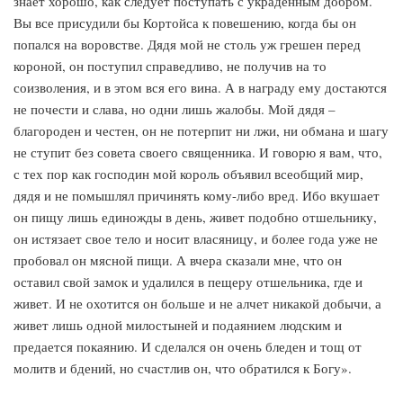
знает хорошо, как следует поступать с украденным добром.
Вы все присудили бы Кортойса к повешению, когда бы он
попался на воровстве. Дядя мой не столь уж грешен перед
короной, он поступил справедливо, не получив на то
соизволения, и в этом вся его вина. А в награду ему достаются
не почести и слава, но одни лишь жалобы. Мой дядя –
благороден и честен, он не потерпит ни лжи, ни обмана и шагу
не ступит без совета своего священника. И говорю я вам, что,
с тех пор как господин мой король объявил всеобщий мир,
дядя и не помышлял причинять кому-либо вред. Ибо вкушает
он пищу лишь единожды в день, живет подобно отшельнику,
он истязает свое тело и носит власяницу, и более года уже не
пробовал он мясной пищи. А вчера сказали мне, что он
оставил свой замок и удалился в пещеру отшельника, где и
живет. И не охотится он больше и не алчет никакой добычи, а
живет лишь одной милостыней и подаянием людским и
предается покаянию. И сделался он очень бледен и тощ от
молитв и бдений, но счастлив он, что обратился к Богу».