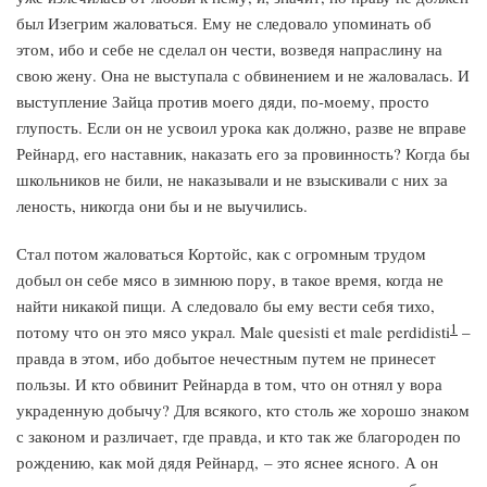
был Изегрим жаловаться. Ему не следовало упоминать об
этом, ибо и себе не сделал он чести, возведя напраслину на
свою жену. Она не выступала с обвинением и не жаловалась. И
выступление Зайца против моего дяди, по-моему, просто
глупость. Если он не усвоил урока как должно, разве не вправе
Рейнард, его наставник, наказать его за провинность? Когда бы
школьников не били, не наказывали и не взыскивали с них за
леность, никогда они бы и не выучились.
Стал потом жаловаться Кортойс, как с огромным трудом
добыл он себе мясо в зимнюю пору, в такое время, когда не
найти никакой пищи. А следовало бы ему вести себя тихо,
1
потому что он это мясо украл. Male quesisti et male perdidisti
–
правда в этом, ибо добытое нечестным путем не принесет
пользы. И кто обвинит Рейнарда в том, что он отнял у вора
украденную добычу? Для всякого, кто столь же хорошо знаком
с законом и различает, где правда, и кто так же благороден по
рождению, как мой дядя Рейнард, – это яснее ясного. А он