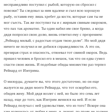
несправедливо поступил с рыбой, которую он сбросил с
повозки? Ты следовал за ним вдалеке и съел всю хорошую
рыбу, оставив ему лишь хребет да кости, которые сам ты не
мог съесть. Так же поступил ты и с жирным свиным окороком,
что пах так ароматно. Ты один набил им свое брюхо, а когда
дядя попросил свою долю, вновь ответил ему с презрением:
„Рейнард милый, с радостью отдам твою долю". Но мой дядя
ничего не получил и не добился справедливости. А это он,
презирая страх и опасность, отвоевал тот свиной окорок. Ведь
пришел человек и бросил его в мешок, так что он едва сумел
спасти свою жизнь. И подобные обиды множество раз терпел
Рейнард от Изегрима.
О милорды, думаете вы, что этого достаточно, но он еще
жалуется на дядю моего Рейнарда, что тот оскорбил его,
обидев жену. Мой дядя возлег с ней, но было это семь лет
назад, еще до того, как Изегрим женился на ней. И если
Рейнард получал с ней удовольствие, что из того? Вскоре она
уже излечилась от любви к нему, и, значит, по праву не должен