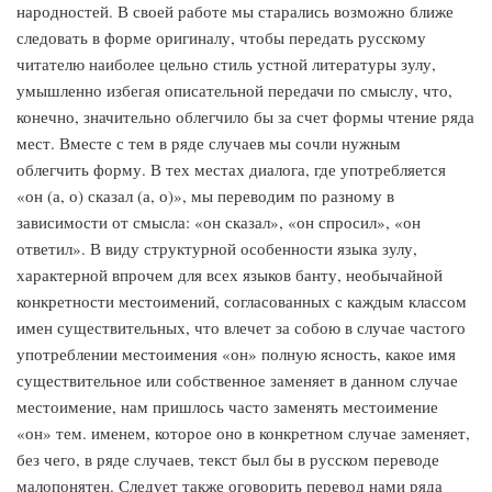
народностей. В своей работе мы старались возможно ближе
следовать в форме оригиналу, чтобы передать русскому
читателю наиболее цельно стиль устной литературы зулу,
умышленно избегая описательной передачи по смыслу, что,
конечно, значительно облегчило бы за счет формы чтение ряда
мест. Вместе с тем в ряде случаев мы сочли нужным
облегчить форму. В тех местах диалога, где употребляется
«он (а, о) сказал (а, о)», мы переводим по разному в
зависимости от смысла: «он сказал», «он спросил», «он
ответил». В виду структурной особенности языка зулу,
характерной впрочем для всех языков банту, необычайной
конкретности местоимений, согласованных с каждым классом
имен существительных, что влечет за собою в случае частого
употреблении местоимения «он» полную ясность, какое имя
существительное или собственное заменяет в данном случае
местоимение, нам пришлось часто заменять местоимение
«он» тем. именем, которое оно в конкретном случае заменяет,
без чего, в ряде случаев, текст был бы в русском переводе
малопонятен. Следует также оговорить перевод нами ряда