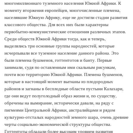
многомиллионнаго туземного населения Южной Африки. К
моменту вторжения европейцев, многочисленные племена,
населявшие Южную Африку, еще не достигли стадии развития
классового общества. Для всех них были характерны
первобытно-коммунистические отношения различных этапов.
Среди обществ Южной Африки тогда, как и теперь,
выделялись три основные группы народностей, которые
исчерпывали все туземное население данного района. Это
были племена бушменов, готтентотов и банту. Первые
занимали, судя по оставленным ими скальным рисункам,
почти всю территорию Южной Африки. Племена бушменов,
которые в настоящий момент выгнаны из плодородных
районов и загнаны в бесплодные области пустыни Калахари,
где они ведут полуголодный образ жизни и, по существу,
обречены на вымирание, исторически давали, на ряду с
пигмеями Центральной Африки, австралийцами и рядом
культурно-отсталых народностей земного шара, очень древние
черты социально-экономической структуры общества.
Готтентоты обладали более высоким уровнем развития