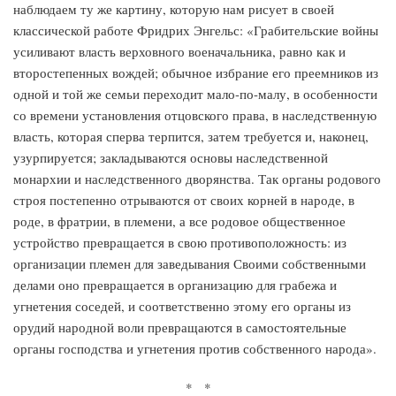
наблюдаем ту же картину, которую нам рисует в своей
классической работе Фридрих Энгельс: «Грабительские войны
усиливают власть верховного военачальника, равно как и
второстепенных вождей; обычное избрание его преемников из
одной и той же семьи переходит мало-по-малу, в особенности
со времени установления отцовского права, в наследственную
власть, которая сперва терпится, затем требуется и, наконец,
узурпируется; закладываются основы наследственной
монархии и наследственного дворянства. Так органы родового
строя постепенно отрываются от своих корней в народе, в
роде, в фратрии, в племени, а все родовое общественное
устройство превращается в свою противоположность: из
организации племен для заведывания Своими собственными
делами оно превращается в организацию для грабежа и
угнетения соседей, и соответственно этому его органы из
орудий народной воли превращаются в самостоятельные
органы господства и угнетения против собственного народа».
* *