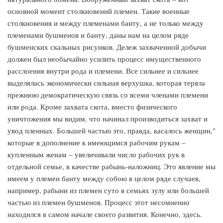
основной момент столкновений племен. Такие военные
столкновения и между племенами банту, а не только между
племенами бушменов и банту, даны нам на целом ряде
бушменских скальных рисунков. Дележ захваченной добычи
должен был необычайно усилить процесс имущественного
расслоения внутри рода и племени. Все сильнее и сильнее
выделялась экономически сильная верхушка, которая теряла
прежнюю демократическую связь со всеми членами племени
или рода. Кроме захвата скота, вместо физического
уничтожения мы видим, что начинал производиться захват и
увод пленных. Большей частью это, правда, касалось женщин,"
которые в дополнение к имеющимся рабочим рукам –
купленным женам – увеличивали число рабочих рук в
отдельной семье, в качестве рабынь-наложниц. Это явление мы
имеем у племен банту между собою в целом ряде случаев,
например, рабыни из племен суто в семьях зулу или большей
частью из племен бушменов. Процесс этот несомненно
находился в самом начале своего развития. Конечно, здесь.