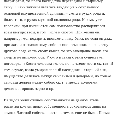
патриархом, то права наследства переходили к старшему
сыну. Очень важным являлась тенденция к сохранению
основной имущественной единицы – скота в руках рода и,
более того, в руках мужской половины рода. Как мы уже
говорили, при жизни отец сам полновластно распоряжался
всем имуществом, в том числе и скотом. При жизни он,
например, мог подарить иноплеменнику быка, но если он даже
при жизни назначал кому-либо из иноплеменников или члену
другого рода часть своих быков, то это завещание после его
смерти не выполнялось. У суто в связи с этим существует
поговорка: «Кости человека тлеют, но не тлеют кости скота». В
том случае, когда умирал первый наследник – старший сын,
имущество делилось между сыновьями и дочерьми, но только
сыновья делили между собою скот, а между дочерьми
делились горшки, зерно и пр.
Из видов коллективной собственности на данном этапе
развития коллективная собственность сохранилась лишь на
землю. Частной собственности на землю еще не было. Племя