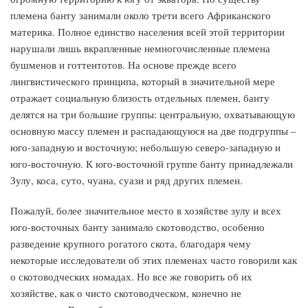
племена банту занимали около трети всего Африканского
материка. Полное единство населения всей этой территории
нарушали лишь вкрапленные немногочисленные племена
бушменов и готтентотов. На основе прежде всего
лингвистического принципа, который в значительной мере
отражает социальную близость отдельных племен, банту
делятся на три большие группы: центральную, охватывающую
основную массу племен и распадающуюся на две подгруппы –
юго-западную и восточную; небольшую северо-западную и
юго-восточную. К юго-восточной группе банту принадлежали
Зулу, коса, суто, чуана, суази и ряд других племен.
Пожалуй, более значительное место в хозяйстве зулу и всех
юго-восточных банту занимало скотоводство, особенно
разведение крупного рогатого скота, благодаря чему
некоторые исследователи об этих племенах часто говорили как
о скотоводческих номадах. Но все же говорить об их
хозяйстве, как о чисто скотоводческом, конечно не