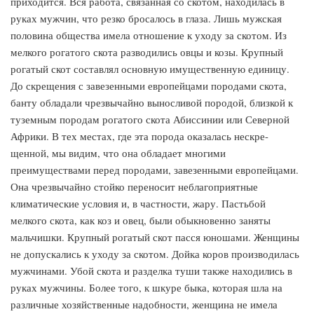
приходится. Вся работа, связанная со скотом, находилась в
руках мужчин, что резко бросалось в глаза. Лишь мужская
половина общества имела отношение к уходу за скотом. Из
мелкого рогатого скота разводились овцы и козы. Крупный
рогатый скот составлял основную имущественную единицу.
До скрещения с завезенными европейцами породами скота,
банту обладали чрезвычайно выносливой породой, близкой к
туземным породам рогатого скота Абиссинии или Северной
Африки. В тех местах, где эта порода оказалась нескре-
щенной, мы видим, что она обладает многими
преимуществами перед породами, завезенными европейцами.
Она чрезвычайно стойко переносит неблагоприятные
климатические условия и, в частности, жару. Пастьбой
мелкого скота, как коз и овец, были обыкновенно заняты
мальчишки. Крупный рогатый скот пасся юношами. Женщины
не допускались к уходу за скотом. Дойка коров производилась
мужчинами. Убой скота и разделка туши также находились в
руках мужчины. Более того, к шкуре быка, которая шла на
различные хозяйственные надобности, женщина не имела