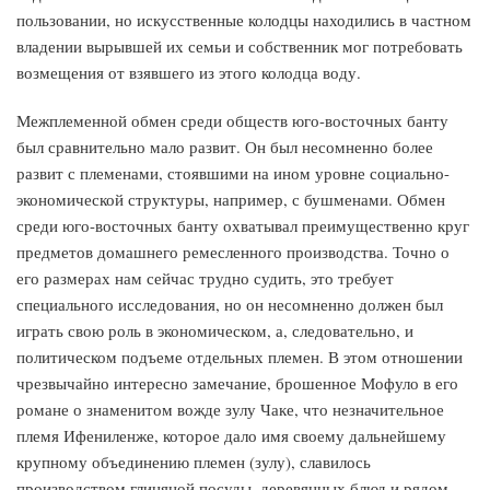
пользовании, но искусственные колодцы находились в частном
владении вырывшей их семьи и собственник мог потребовать
возмещения от взявшего из этого колодца воду.
Межплеменной обмен среди обществ юго-восточных банту
был сравнительно мало развит. Он был несомненно более
развит с племенами, стоявшими на ином уровне социально-
экономической структуры, например, с бушменами. Обмен
среди юго-восточных банту охватывал преимущественно круг
предметов домашнего ремесленного производства. Точно о
его размерах нам сейчас трудно судить, это требует
специального исследования, но он несомненно должен был
играть свою роль в экономическом, а, следовательно, и
политическом подъеме отдельных племен. В этом отношении
чрезвычайно интересно замечание, брошенное Мофуло в его
романе о знаменитом вожде зулу Чаке, что незначительное
племя Ифениленже, которое дало имя своему дальнейшему
крупному объединению племен (зулу), славилось
производством глиняной посуды, деревянных блюд и рядом