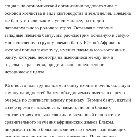
социально-экономической организации родового типа с
основой хозяйства в виде скотоводства и земледелия. Племена
же банту стояли, как мы увидим далее, на стадии
патриархального родового строя. Оставляя в стороне
западные племена банту, мы рас-смотрим основную и самую
многочисленную группу племен банту Южной Африки, к
которой принадлежат зулу, именно племена юго-восточных
банту, которые, несмотря на имеющиеся между ними
отдельные различия, представляют определенное
историческое целое.
Юго-восточная группа племен банту входит в очень большую
группу народностей банту, объединяемых вместе в первую
очередь по лингвистическому признаку. Термин банту, взятый
в свое время из языков этих племен, где он в близких
соответствиях означал «люди», и введенный основателем
сравнительного изучения африканских языков Блеком,
покрывает собою большое количество племен, занимающих
огромную территорию к югу от экватора. По существу