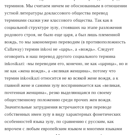
терминов. Мы считаем ничем не обоснованным в отношении
устной литературы доклассового общества перевод
терминами сказки уже классового общества. Так как в
социальной структуре зулу, стоявших на этапе разложения
родового строя, не было еще царя, а был лишь племенной
вождь, то мы закономерно переводим (в противоположность
Callaway) термин inkosi не «царь», а «вождь». Следует
оговорить и наш перевод другого социального термина
inkosikazi: -мы переводим его, конечно, не как «царица», но и
не как «жена вождя», а «великая женщина», потому что
термин inkosikazi относится не ко всякой жене вождя, а к
главной жене и самими зулу воспринимается как «великая,
почтенная женщина», резко выделяющаяся по своему
общественному положению среди прочих жен вождя.
Значительные затруднения встречаются при переводе
собственных имен зулу в виду характерных фонетических
особенностей языка зулу, по сравнению с русским, как
впрочем с любым европейским языком и многими языками