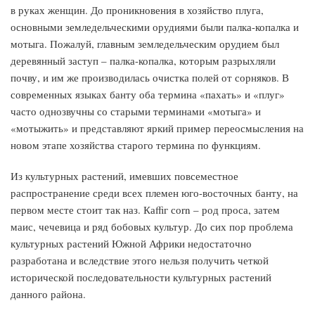
в руках женщин. До проникновения в хозяйство плуга,
основными земледельческими орудиями были палка-копалка и
мотыга. Пожалуй, главным земледельческим орудием был
деревянный заступ – палка-копалка, которым разрыхляли
почву, и им же производилась очистка полей от сорняков. В
современных языках банту оба термина «пахать» и «плуг»
часто однозвучны со старыми терминами «мотыга» и
«мотыжить» и представляют яркий пример переосмысления на
новом этапе хозяйства старого термина по функциям.
Из культурных растений, имевших повсеместное
распространение среди всех племен юго-восточных банту, на
первом месте стоит так наз. Каffiг соrn – род проса, затем
маис, чечевица и ряд бобовых культур. До сих пор проблема
культурных растений Южной Африки недостаточно
разработана и вследствие этого нельзя получить четкой
исторической последовательности культурных растений
данного района.