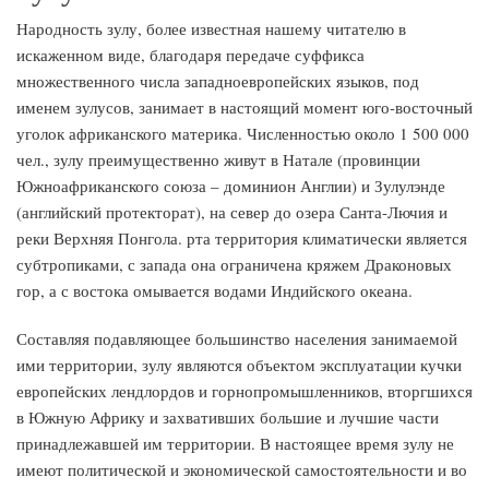
Народность зулу, более известная нашему читателю в
искаженном виде, благодаря передаче суффикса
множественного числа западноевропейских языков, под
именем зулусов, занимает в настоящий момент юго-восточный
уголок африканского материка. Численностью около 1 500 000
чел., зулу преимущественно живут в Натале (провинции
Южноафриканского союза – доминион Англии) и Зулулэнде
(английский протекторат), на север до озера Санта-Лючия и
реки Верхняя Понгола. рта территория климатически является
субтропиками, с запада она ограничена кряжем Драконовых
гор, а с востока омывается водами Индийского океана.
Составляя подавляющее большинство населения занимаемой
ими территории, зулу являются объектом эксплуатации кучки
европейских лендлордов и горнопромышленников, вторгшихся
в Южную Африку и захвативших большие и лучшие части
принадлежавшей им территории. В настоящее время зулу не
имеют политической и экономической самостоятельности и во