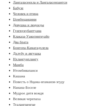
Лангаласенхла и Лангаласензантси
Бабузе
Человек и птица
Цомбецанцини
Девушка и людоеды
Гунгкукубантуана
Клаказа-Уакогингкуайо
Два брата
Бонгопа-Камагадхлела
Дхлубу и лягушка
Нхлангунхлангу
Мамба
Нтомбияапанси
Кашана
Повесть о Нцама-нгаманзи-эгуду
Нанана-Боселе
Мудрое дитя вождя
Великая черепаха
Туалангценгце