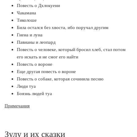
Повесть о Дхлокуени
Чакамана
Тиколоше
Била остался без хвоста, ибо поручал другим
Гиена и луна
Павианы и леопард
Повесть о человеке, кото­рый бросил хлеб, стал потом
его искать и не смог его найти
Повесть о вороне
Еще другая повесть о во­роне
Повесть о собаке, которая сочинила песню
Люди туа
Боязнь людей туа
Примечания
Зулу и их сказки