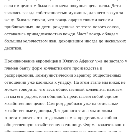
если им целиком была выплачена покупная цена жены. Дети
являлись всегда собственностью мужчины, давшего выкуп за
жену. Бывали случаи, что вождь одарял своими женами
приближенных, но дети, рожденные от этого нового союза,
оставались принадлежностью вождя. Част" вождь обладал
большим количеством жен, доходившим иногда до нескольких
десятков.
Проникновение европейцев в Южную Африку уже не застало у
племен банту форм коллективного производства и
распределения. Коммунистический характер общественных
отношений уже клонился к упадку. На этом этапе мы никак не
можем говорить, что весь общественный коллектив, назовем
ли мы его родом, или общиной, представлял собой единое
хозяйственное целое. Сам род дробился уже на отдельные
хозяйственные единицы. Для данного этапа мы должны
констатировать, что отдельная семья представляла собою
общественную хозяйственную единицу. Форма коллективного
общественного производства сохранялась частично, лишь в