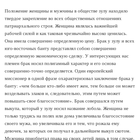
Положение женщины и мужчины в обществе зулу находило
твердое закрепление во всех общественных отношениях
патриархального строя. Женщина являлась важнейшей
рабочей силой и как таковая чрезвычайно высоко ценилась.
Она имела совершенно определенную цену. Брак у зулу и всех
юго-восточных банту представлял собою совершенно
определенную экономическую сделку. У интересующих нас
племен брак носил полигамный характер и его основа
совершенно-точно определяется. Один европейский
миссионер в одной фразе охарактеризовал заключение брака у
банту: «чем больше кто-либо имеет жен, тем больше он может
возделывать злаков и, следовательно, этим путем может
повышать-свое благосостояние». Брак совершался путем
выкупа, который у зулу носил название лобола. Женщина не
только трудясь на полях или дома увеличивала благосостояние
своего мужа, но увеличивала его и тем, что рожала ему
девочек, за которых он получал в дальнейшем выкуп скотом.
Мужчина приобретал права на своих детей лишь в том случае,