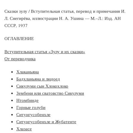
Сказки зулу / Вступительная статья, перевод и примечания И.
Л. Снегирёва, иллюстрации Н. А. Ушина — М.–Л.: Изд. АН
СССР, 1937
ОГЛАВЛЕНИЕ
Вступительная статья «Зулу и их сказки»
От переводчика
Хлаканьяна
Бадхланьяна и людоед
Сикулуми сын Хлокохлоко
Зембени или сватовство Сикулуми
Нтомбинде
Горные голуби
Ситунгусобенхле
Ситунгусобенхле и Жубатенте
Хлазасе