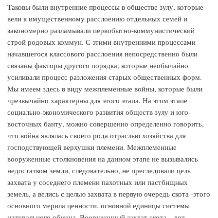
Таковы были внутренние процессы в обществе зулу, которые
вели к имущественному расслоению отдельных семей и
закономерно разламывали первобытно-коммунистический
строй родовых коммун. С этими внутренними процессами
начавшегося классового расслоения непосредственно были
связаны факторы другого порядка, которые необычайно
усиливали процесс разложения старых общественных форм.
Мы имеем здесь в виду межплеменные войны, которые были
чрезвычайно характерны для этого этапа. На этом этапе
социально-экономического развития обществ зулу и юго-
восточных банту, можно совершенно определенно говорить,
что война являлась своего рода отраслью хозяйства для
господствующей верхушки племени. Межплеменные
вооруженные столкновения на данном этапе не вызывались
недостатком земли, следовательно, не преследовали цель
захвата у соседнего племени пахотных или пастбищных
земель, а велись с целью захвата в первую очередь скота -этого
основного мерила ценности, основной единицы системы
натурального обмена. Вооруженный захват скота – вот