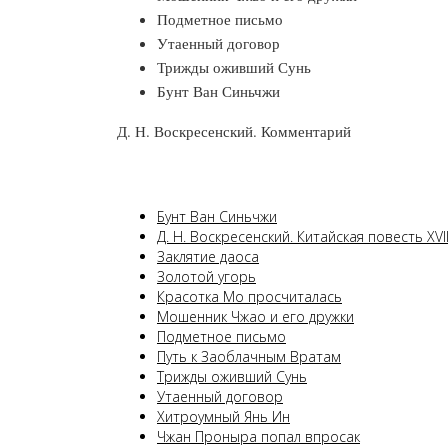
Подметное письмо
Утаенный договор
Трижды оживший Сунь
Бунт Ван Синьчжи
Д. Н. Воскресенский. Комментарий
Бунт Ван Синьчжи
Д. Н. Воскресенский. Китайская повесть XVI
Заклятие даоса
Золотой угорь
Красотка Мо просчиталась
Мошенник Чжао и его дружки
Подметное письмо
Путь к Заоблачным Вратам
Трижды оживший Сунь
Утаенный договор
Хитроумный Янь Ин
Чжан Проныра попал впросак