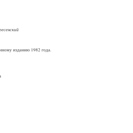
ресенский
нному изданию 1982 года.
а