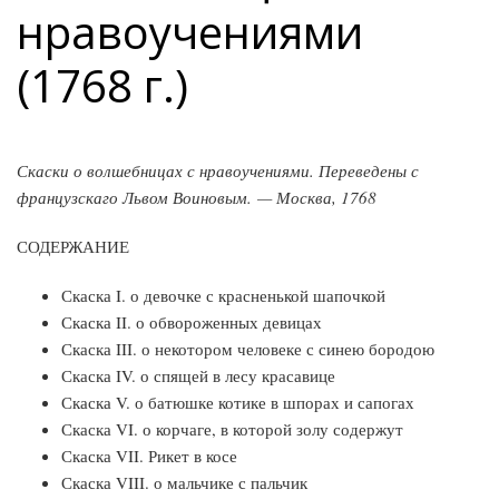
нравоучениями
(1768 г.)
Скаски о волшебницах с нравоучениями. Переведены с
французскаго Львом Воиновым. — Москва, 1768
СОДЕРЖАНИЕ
Скаска I. о девочке с красненькой шапочкой
Скаска II. о обвороженных девицах
Скаска III. о некотором человеке с синею бородою
Скаска IV. о спящей в лесу красавице
Скаска V. о батюшке котике в шпорах и сапогах
Скаска VI. о корчаге, в которой золу содержут
Скаска VII. Рикет в косе
Скаска VIII. о мальчике с пальчик