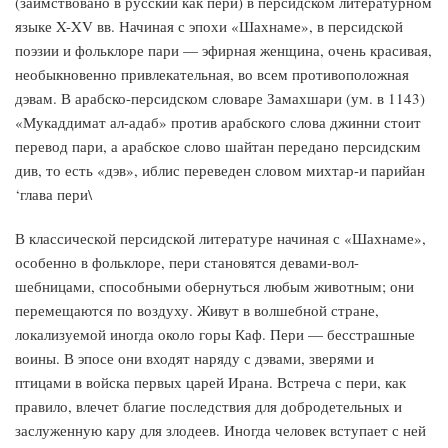
(заимствовано в русский как пери) в персидском литературном
языке X-XV вв. Начиная с эпохи «Шахнаме», в персидской
поэзии и фольклоре пари — эфирная женщина, очень красивая,
необыкновенно привлекательная, во всем противоположная
дэвам. В арабско-персидском словаре Замахшари (ум. в 1143)
«Мукаддимат ал-адаб» против арабского слова джинни стоит
перевод пари, а арабское слово шайтан передано персидским
див, то есть «дэв», иблис переведен словом михтар-и парийан
‘глава пери\
В классической персидской литературе начиная с «Шахнаме»,
особенно в фольклоре, пери становятся девами-вол-
шебницами, способными обернуться любым животным; они
перемещаются по воздуху. Живут в волшебной стране,
локализуемой иногда около горы Каф. Пери — бесстрашные
воины. В эпосе они входят наряду с дэвами, зверями и
птицами в войска первых царей Ирана. Встреча с пери, как
правило, влечет благие последствия для добродетельных и
заслуженную кару для злодеев. Иногда человек вступает с ней