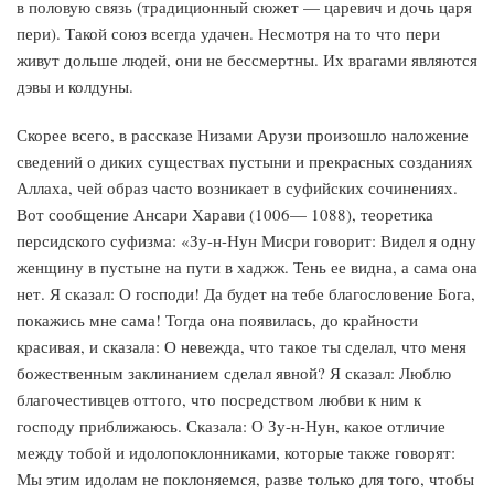
в половую связь (традиционный сюжет — царевич и дочь царя
пери). Такой союз всегда удачен. Несмотря на то что пери
живут дольше людей, они не бессмертны. Их врагами являются
дэвы и колдуны.
Скорее всего, в рассказе Низами Арузи произошло наложение
сведений о диких существах пустыни и прекрасных созданиях
Аллаха, чей образ часто возникает в суфийских сочинениях.
Вот сообщение Ансари Харави (1006— 1088), теоретика
персидского суфизма: «Зу-н-Нун Мисри говорит: Видел я одну
женщину в пустыне на пути в хаджж. Тень ее видна, а сама она
нет. Я сказал: О господи! Да будет на тебе благословение Бога,
покажись мне сама! Тогда она появилась, до крайности
красивая, и сказала: О невежда, что такое ты сделал, что меня
божественным заклинанием сделал явной? Я сказал: Люблю
благочестивцев оттого, что посредством любви к ним к
господу приближаюсь. Сказала: О Зу-н-Нун, какое отличие
между тобой и идолопоклонниками, которые также говорят:
Мы этим идолам не поклоняемся, разве только для того, чтобы