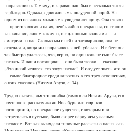
направлению к Тамгачу, и караван наш был в несколько тысяч
верблюдов. Однажды двигались мы полуденной порой. На
одном из песчаных холмов мы увидели женщину. Она стояла
— простоволосая и нагая, необычайно прекрасная, со станом,
как кипарис, лицом как луна, и с длинными волосами — и
смотрела на нас. Сколько мы с ней ни заговаривали, она не
отвечала и, когда мы направились к ней, убежала. И в беге она
так быстро удалялась, что, верно, ни один конь не смог бы ее
нагнать. И наши погонщики — они были тюрки — сказали:
„Это дикий человек, его зовут наснас“. И следует знать, что он
— самое благородное среди животных в тех трех отношениях,
о коих сказано» (Низами Арузи, с. 34).
Трудно сказать, чья это ошибка (самого ли Низами Арузи, его
почтенного рассказчика ан-Нисабури или тюр- ков-
погонщиков), но прекрасное существо, с которым они
встретились в пустыне, было скорее пёриу чем ужасным
наснасом. Вот как выглядели типичные рассказы о насна- сах.
Мутаххар ал-Макдиси, автор «Книги творения и истории»