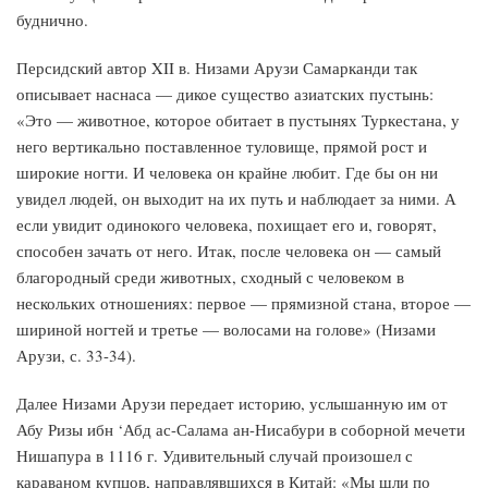
буднично.
Персидский автор XII в. Низами Арузи Самарканди так
описывает наснаса — дикое существо азиатских пустынь:
«Это — животное, которое обитает в пустынях Туркестана, у
него вертикально поставленное туловище, прямой рост и
широкие ногти. И человека он крайне любит. Где бы он ни
увидел людей, он выходит на их путь и наблюдает за ними. А
если увидит одинокого человека, похищает его и, говорят,
способен зачать от него. Итак, после человека он — самый
благородный среди животных, сходный с человеком в
нескольких отношениях: первое — прямизной стана, второе —
шириной ногтей и третье — волосами на голове» (Низами
Арузи, с. 33-34).
Далее Низами Арузи передает историю, услышанную им от
Абу Ризы ибн ‘Абд ас-Салама ан-Нисабури в соборной мечети
Нишапура в 1116 г. Удивительный случай произошел с
караваном купцов, направлявшихся в Китай: «Мы шли по