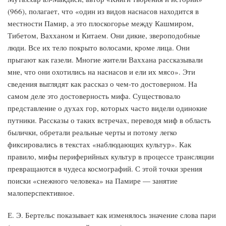
(966), полагает, что «один из видов наснасов находится в
местности Памир, а это плоскогорье между Кашмиром,
Тибетом, Вахханом и Китаем. Они дикие, звероподобные
люди. Все их тело покрыто волосами, кроме лица. Они
прыгают как газели. Многие жители Ваххана рассказывали
мне, что они охотились на наснасов и ели их мясо». Эти
сведения выглядят как рассказ о чем-то достоверном. На
самом деле это достоверность мифа. Существовало
представление о духах гор, которых часто видели одинокие
путники. Рассказы о таких встречах, переводя миф в область
былички, обретали реальные черты и потому легко
фиксировались в текстах «наблюдающих культур». Как
правило, мифы периферийных культур в процессе трансляции
превращаются в чудеса космографий. С этой точки зрения
поиски «снежного человека» на Памире — занятие
малоперспективное.
Е. Э. Бертельс показывает как изменялось значение слова пари