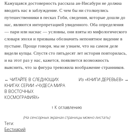
Кажущаяся достоверность рассказа ан-Нисабури не должна
вводить нас в заблуждение. С чем бы ни столкнулись
путешественники в песках Гоби, сведения, которые дошли до
нас, являются интерпретацией увиденного. Оба определения
— пари или наснас — условны, они взяты из мифологического
словаря эпохи и призваны обозначить непонятное видение в
пустыне. Проще говоря, мы не узнаем, что на самом деле
видели купцы. Спустя сто пятьдесят лет история повторилась,
и на этот раз у нас, кажется, появляется возможность
выяснить, что за фигура тревожила воображение странников.
←
ЧИТАЙТЕ В СЛЕДУЮЩИХ
Из «КНИГИ ДЕРЕВЬЕВ»
→
КНИГАХ СЕРИИ «ЧУДЕСА МИРА
В ВОСТОЧНЫХ
КОСМОГРАФИЯХ»
↑
К оглавлению
(На сенсорных экранах страницы можно листать)
Теги:
Бестиарий