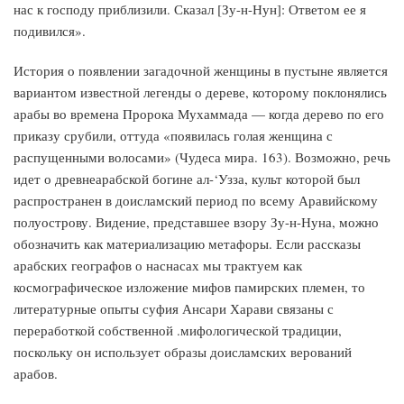
нас к господу приблизили. Сказал [Зу-н-Нун]: Ответом ее я
подивился».
История о появлении загадочной женщины в пустыне является
вариантом известной легенды о дереве, которому поклонялись
арабы во времена Пророка Мухаммада — когда дерево по его
приказу срубили, оттуда «появилась голая женщина с
распущенными волосами» (Чудеса мира. 163). Возможно, речь
идет о древнеарабской богине ал-‘Узза, культ которой был
распространен в доисламский период по всему Аравийскому
полуострову. Видение, представшее взору Зу-н-Нуна, можно
обозначить как материализацию метафоры. Если рассказы
арабских географов о наснасах мы трактуем как
космографическое изложение мифов памирских племен, то
литературные опыты суфия Ансари Харави связаны с
переработкой собственной .мифологической традиции,
поскольку он использует образы доисламских верований
арабов.