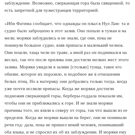
заблуждение. Возможно, сверкающая гора была священной, то
есть запретной для чужестранцев территорией.
«Ибн Фатима сообщает, что однажды он плыл в Нул Лам- та и
судно было заброшено в этот залив. Оно попало в туман и на
мели; моряки заблудились и не знали, где они, пока не
покинули большое судно, взяв припасы в маленький челнок.
Они пошли, таща челн по траве, а иной раз он поднимался на
веслах, так что после прилива они достигли мелких мест этого
залива. Моряки увидели в заливе [столько] тунца, такое его
обилие, которое их поразило, и подобное же в отношении
белых птиц. Но к материку они добрались только тогда, когда
уже почти иссякли припасы. Когда же моряки достигли
подножия сверкающей горы, берберы-годдала показали им,
чтобы они не приближались к горе. И не знали моряки
причины того, но взяли к северу от горы, так что вышли из ее
пределов. Когда же моряки вышли на берег, они не понимали
речи год- дала, пока не пришел некий человек, понимавший
оба языка, и не спросил их об их заблуждении. И моряки ему