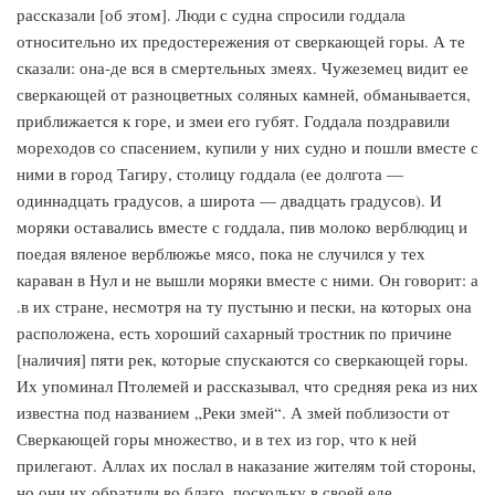
рассказали [об этом]. Люди с судна спросили годдала
относительно их предостережения от сверкающей горы. А те
сказали: она-де вся в смертельных змеях. Чужеземец видит ее
сверкающей от разноцветных соляных камней, обманывается,
приближается к горе, и змеи его губят. Годдала поздравили
мореходов со спасением, купили у них судно и пошли вместе с
ними в город Тагиру, столицу годдала (ее долгота —
одиннадцать градусов, а широта — двадцать градусов). И
моряки оставались вместе с годдала, пив молоко верблюдиц и
поедая вяленое верблюжье мясо, пока не случился у тех
караван в Нул и не вышли моряки вместе с ними. Он говорит: а
.в их стране, несмотря на ту пустыню и пески, на которых она
расположена, есть хороший сахарный тростник по причине
[наличия] пяти рек, которые спускаются со сверкающей горы.
Их упоминал Птолемей и рассказывал, что средняя река из них
известна под названием „Реки змей“. А змей поблизости от
Сверкающей горы множество, и в тех из гор, что к ней
прилегают. Аллах их послал в наказание жителям той стороны,
но они их обратили во благо, поскольку в своей еде