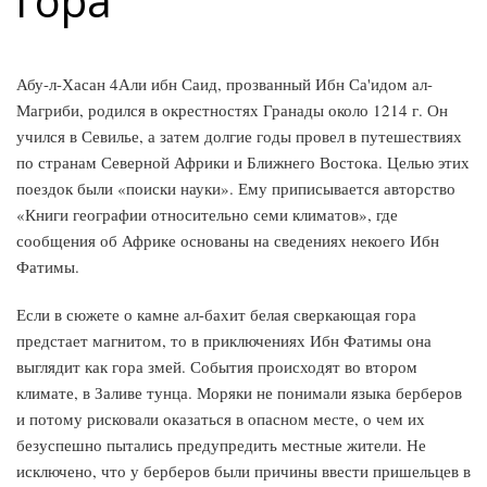
гора
Абу-л-Хасан 4Али ибн Саид, прозванный Ибн Са'идом ал-
Магриби, родился в окрестностях Гранады около 1214 г. Он
учился в Севилье, а затем долгие годы провел в путешествиях
по странам Северной Африки и Ближнего Востока. Целью этих
поездок были «поиски науки». Ему приписывается авторство
«Книги географии относительно семи климатов», где
сообщения об Африке основаны на сведениях некоего Ибн
Фатимы.
Если в сюжете о камне ал-бахит белая сверкающая гора
предстает магнитом, то в приключениях Ибн Фатимы она
выглядит как гора змей. События происходят во втором
климате, в Заливе тунца. Моряки не понимали языка берберов
и потому рисковали оказаться в опасном месте, о чем их
безуспешно пытались предупредить местные жители. Не
исключено, что у берберов были причины ввести пришельцев в