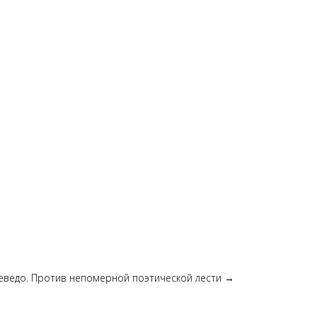
еведо. Против непомерной поэтической лести
→