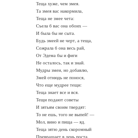
Теща хуже, чем змея.
Та змея вас накормила,
Теща не змее чета:
Съела б вас она обоих —
И была бы не сыта.
Будь змеей не черт, а теща,
Сожрала б она весь рай,
От Эдема бы и фиги
Не осталось, так и знай.
Мудры змеи, но добавлю,
Змей отнюдь не понося,
Что еще мудрее тещи:
Теща знает все и вся.
Тещи подают советы
И зятьям своим твердят:
То не ешь, того не выпей! —
Мол, вино и пища — яд.
Теща зятю день скоромный
Превращает в день поста,