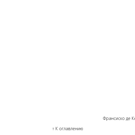
Франсиско де К
↑
К оглавлению