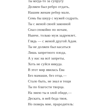
Ты когда-то за супругу
Должен был ребро отдать,
Нашим женам ребер мало,
Семь бы шкур с мужей содрать.
Ты с женой своей законной
Спал спокойно по ночам,
Нынче, только муж задремлет,
Глядь — с женой другой Адам.
Ты не должен был касаться
Лишь запретного плода,
А у нас на всё запреты,
Хоть не суйся никуда.
В этот мир явилась Ева
Без мамаши, без отца,—
Стало быть, не знал и тещи
Ты по благости творца.
На змею ты в злой обиде,—
Дескать, в ней беда твоя,
Но поверь мне, прародитель: