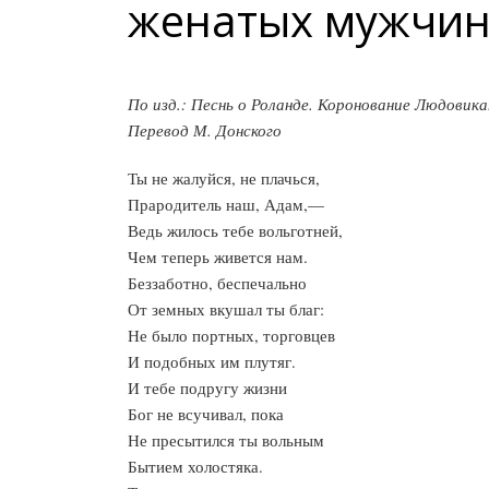
женатых мужчи
По изд.: Песнь о Роланде. Коронование Людовик
Перевод М. Донского
Ты не жалуйся, не плачься,
Прародитель наш, Адам,—
Ведь жилось тебе вольготней,
Чем теперь живется нам.
Беззаботно, беспечально
От земных вкушал ты благ:
Не было портных, торговцев
И подобных им плутяг.
И тебе подругу жизни
Бог не всучивал, пока
Не пресытился ты вольным
Бытием холостяка.