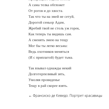
А сама телка обгложет
От рогов и до хвоста.
Так что ты на змей не сетуй,
Дорогой сеньор Адам,
Жребий твой не столь уж горек,
Как теперь ты видишь сам.
А сменять змею на тещу
Мог бы ты легко весьма:
Ведь охотников меняться
(И с приплатой) будет тьма.
Так взывал однажды некий
Долготерпеливый зять,
Умоляя провиденье
Тещу в рай скорее взять.
←
Франсиско де Кеведо. Портрет красавицы