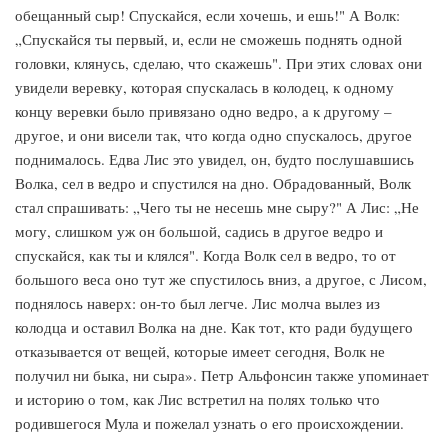
обещанный сыр! Спускайся, если хочешь, и ешь!" А Волк:
„Спускайся ты первый, и, если не сможешь поднять одной
головки, клянусь, сделаю, что скажешь". При этих словах они
увидели веревку, которая спускалась в колодец, к одному
концу веревки было привязано одно ведро, а к другому –
другое, и они висели так, что когда одно спускалось, другое
поднималось. Едва Лис это увидел, он, будто послушавшись
Волка, сел в ведро и спустился на дно. Обрадованный, Волк
стал спрашивать: „Чего ты не несешь мне сыру?" А Лис: „Не
могу, слишком уж он большой, садись в другое ведро и
спускайся, как ты и клялся". Когда Волк сел в ведро, то от
большого веса оно тут же спустилось вниз, а другое, с Лисом,
поднялось наверх: он-то был легче. Лис молча вылез из
колодца и оставил Волка на дне. Как тот, кто ради будущего
отказывается от вещей, которые имеет сегодня, Волк не
получил ни быка, ни сыра». Петр Альфонсин также упоминает
и историю о том, как Лис встретил на полях только что
родившегося Мула и пожелал узнать о его происхождении.