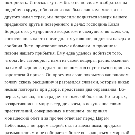
покорность. И поскольку нам было не по силам взобраться на
подобную кручу, ибо один из нас был слишком тяжел, а на
другого напал страх, мы попросили подняться наверх нашего
преданного друга и поверенного в делах господина Козла
Бородатого, умудренного возрастом и сведущего во всем. Он,
согласившись на это после долгих уговоров, поднялся наверх и
сообщил Лису, притворившемуся больным, о причине и
поводе нашего прибытия. Ему едва удалось добиться того,
чтобы Лис заговорил с нами из своей пещеры, расположенной
на самой вершине, однако он не пожелал спуститься и принять
королевский приказ. Он просунул свою покрытую капюшоном
голову сквозь расщелину и разразился словами, которые никак
нельзя повторять при дворе, представив два оправдания. Во-
первых, заявил, что страдает от тяжелой болезни. Во-вторых,
возвратившись к миру в сердце своем, в искупление своих
преступлений, совершенных в прошлом, он принял
монашеский обет и за прочее отвечает перед Царем
Небесным, а не царем зверей, стал отшельником, предался
размышлениям и не собирается более возвращаться к мирской