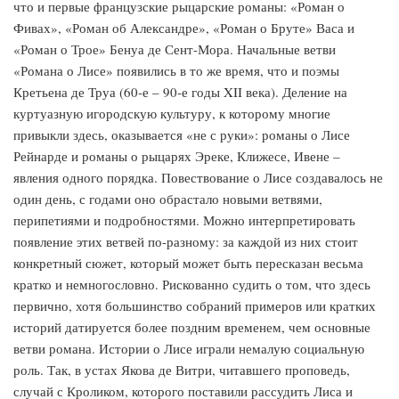
что и первые французские рыцарские романы: «Роман о
Фивах», «Роман об Александре», «Роман о Бруте» Васа и
«Роман о Трое» Бенуа де Сент-Мора. Начальные ветви
«Романа о Лисе» появились в то же время, что и поэмы
Кретьена де Труа (60-е – 90-е годы XII века). Деление на
куртуазную игородскую культуру, к которому многие
привыкли здесь, оказывается «не с руки»: романы о Лисе
Рейнарде и романы о рыцарях Эреке, Клижесе, Ивене –
явления одного порядка. Повествование о Лисе создавалось не
один день, с годами оно обрастало новыми ветвями,
перипетиями и подробностями. Можно интерпретировать
появление этих ветвей по-разному: за каждой из них стоит
конкретный сюжет, который может быть пересказан весьма
кратко и немногословно. Рискованно судить о том, что здесь
первично, хотя большинство собраний примеров или кратких
историй датируется более поздним временем, чем основные
ветви романа. Истории о Лисе играли немалую социальную
роль. Так, в устах Якова де Витри, читавшего проповедь,
случай с Кроликом, которого поставили рассудить Лиса и