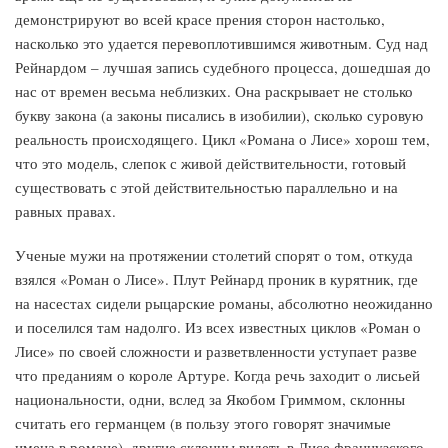
демонстрируют во всей красе прения сторон настолько,
насколько это удается перевоплотившимся животным. Суд над
Рейнардом – лучшая запись судебного процесса, дошедшая до
нас от времен весьма неблизких. Она раскрывает не столько
букву закона (а законы писались в изобилии), сколько суровую
реальность происходящего. Цикл «Романа о Лисе» хорош тем,
что это модель, слепок с живой действительности, готовый
существовать с этой действительностью параллельно и на
равных правах.
Ученые мужи на протяжении столетий спорят о том, откуда
взялся «Роман о Лисе». Плут Рейнард проник в курятник, где
на насестах сидели рыцарские романы, абсолютно неожиданно
и поселился там надолго. Из всех известных циклов «Роман о
Лисе» по своей сложности и разветвленности уступает разве
что преданиям о короле Артуре. Когда речь заходит о лисьей
национальности, одни, вслед за Якобом Гриммом, склонны
считать его германцем (в пользу этого говорят значимые
имена в романе), другие склонны видеть в Лисе французского