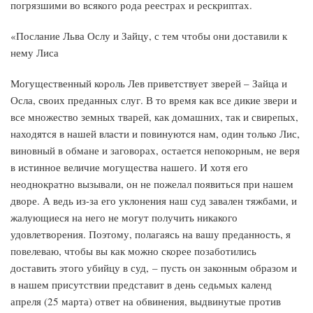
погрязшими во всякого рода реестрах и рескриптах.
«Послание Льва Ослу и Зайцу, с тем чтобы они доставили к
нему Лиса
Могущественный король Лев приветствует зверей – Зайца и
Осла, своих преданных слуг. В то время как все дикие звери и
все множество земных тварей, как домашних, так и свирепых,
находятся в нашей власти и повинуются нам, один только Лис,
виновный в обмане и заговорах, остается непокорным, не веря
в истинное величие могущества нашего. И хотя его
неоднократно вызывали, он не пожелал появиться при нашем
дворе. А ведь из-за его уклонения наш суд завален тяжбами, и
жалующиеся на него не могут получить никакого
удовлетворения. Поэтому, полагаясь на вашу преданность, я
повелеваю, чтобы вы как можно скорее позаботились
доставить этого убийцу в суд, – пусть он законным образом и
в нашем присутствии представит в день седьмых календ
апреля (25 марта) ответ на обвинения, выдвинутые против