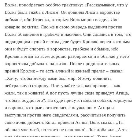
Волка, приобретает особую трактовку: «Рассказывают, что у
Волка была тяжба с Лисом. Он обвинял Лиса в воровстве
иобмане, ибо Ягненка, которым Волк мирно владел, Лис
коварно похитил. Лис же в свою очередь выдвинул против
Волка обвинения в грабеже и насилии. Они сошлись в том, что
подходящим судьей в этом деле будет Кролик, перед которым
они и будут спорить о воровстве, грабеже и обмане, ибо
Кролик в этом во всем хорошо разбирается и в обычае у него
воровством добывать на жизнь. После продолжительных
прений Кролик – то есть алчный и лживый прелат – сказал:
„Хочу, чтобы между вами был мир. Я хочу обвинить
нейтральную сторону. Поступайте так, как прежде, – как
жили, так и живите! А вот пусть лучше сюда приведут Агнца,
чтобы я осудил его". На суде присутствовали собаки, коршуны
и вороны, которые согласились с осуждением Агнца и
выступили против него свидетелями, рассчитывая получить
свою долю добычи. Когда привели Агнца, Волк сказал: „Ты
обещал мне хлеб, но этого не исполнил". Лис добавил: „А ты
мне обещал меру пшеницы – и не исполнил". Тогда Агнец