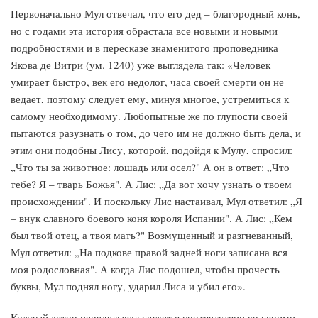
Первоначально Мул отвечал, что его дед – благородный конь,
но с годами эта история обрастала все новыми и новыми
подробностями и в пересказе знаменитого проповедника
Якова де Витри (ум. 1240) уже выглядела так: «Человек
умирает быстро, век его недолог, часа своей смерти он не
ведает, поэтому следует ему, минуя многое, устремиться к
самому необходимому. Любопытные же по глупости своей
пытаются разузнать о том, до чего им не должно быть дела, и
этим они подобны Лису, которой, подойдя к Мулу, спросил:
„Что ты за животное: лошадь или осел?" А он в ответ: „Что
тебе? Я – тварь Божья". А Лис: „Да вот хочу узнать о твоем
происхождении". И поскольку Лис настаивал, Мул ответил: „Я
– внук славного боевого коня короля Испании". А Лис: „Кем
был твой отец, а твоя мать?" Возмущенный и разгневанный,
Мул ответил: „На подкове правой задней ноги записана вся
моя родословная". А когда Лис подошел, чтобы прочесть
буквы, Мул поднял ногу, ударил Лиса и убил его».
Каждый автор переделывал сюжет в соответствии со своими