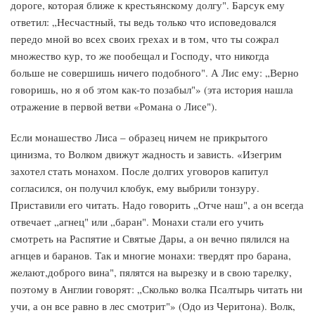
дороге, которая ближе к крестьянскому долгу". Барсук ему
ответил: „Несчастный, ты ведь только что исповедовался
передо мной во всех своих грехах и в том, что ты сожрал
множество кур, то же пообещал и Господу, что никогда
больше не совершишь ничего подобного". А Лис ему: „Верно
говоришь, но я об этом как-то позабыл"» (эта история нашла
отражение в первой ветви «Романа о Лисе").
Если монашество Лиса – образец ничем не прикрытого
цинизма, то Волком движут жадность и зависть. «Изегрим
захотел стать монахом. После долгих уговоров капитул
согласился, он получил клобук, ему выбрили тонзуру.
Приставили его читать. Надо говорить „Отче наш", а он всегда
отвечает „агнец" или „баран". Монахи стали его учить
смотреть на Распятие и Святые Дары, а он вечно пялился на
агнцев и баранов. Так и многие монахи: твердят про барана,
желают,доброго вина", пялятся на вырезку и в свою тарелку,
поэтому в Англии говорят: „Сколько волка Псалтырь читать ни
учи, а он все равно в лес смотрит"» (Одо из Черитона). Волк,