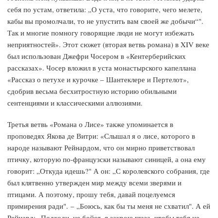
себя по устам, ответила: „О уста, что говорите, чего мелете,
кабы вы промолчали, то не упустить вам своей же добычи“".
Так и многие помногу говорящие люди не могут избежать
неприятностей». Этот сюжет (вторая ветвь романа) в XIV веке
был использован Джефри Чосером в «Кентерберийских
рассказах». Чосер вложил в уста монастырского капеллана
«Рассказ о петухе и курочке – Шантеклере и Пертелот»,
сдобрив весьма бесхитростную историю обильными
сентенциями и классическими аллюзиями.
Третья ветвь «Романа о Лисе» также упоминается в
проповедях Якова де Витри: «Слышал я о лисе, которого в
народе называют Рейнардом, что он мирно приветствовал
птичку, которую по-французски называют синицей, а она ему
говорит: „Откуда идешь?" А он: „С королевского собрания, где
был клятвенно утвержден мир между всеми зверями и
птицами. А поэтому, прошу тебя, давай поцелуемся
примирения ради". – „Боюсь, как бы ты меня не схватил". А ей
Рейнард: „Подходи, не бойся, я закрою глаза, чтобы тебя не