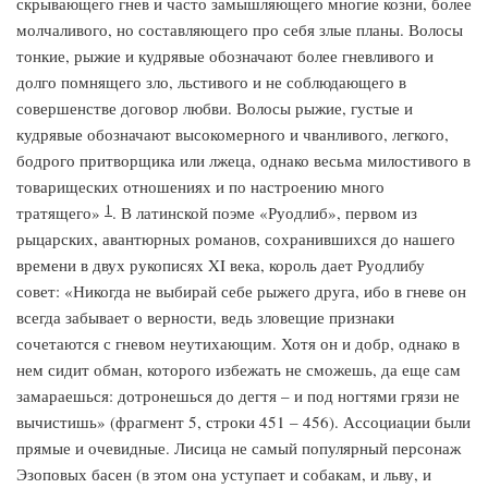
скрывающего гнев и часто замышляющего многие козни, более
молчаливого, но составляющего про себя злые планы. Волосы
тонкие, рыжие и кудрявые обозначают более гневливого и
долго помнящего зло, льстивого и не соблюдающего в
совершенстве договор любви. Волосы рыжие, густые и
кудрявые обозначают высокомерного и чванливого, легкого,
бодрого притворщика или лжеца, однако весьма милостивого в
товарищеских отношениях и по настроению много
1
тратящего»
. В латинской поэме «Руодлиб», первом из
рыцарских, авантюрных романов, сохранившихся до нашего
времени в двух рукописях XI века, король дает Руодлибу
совет: «Никогда не выбирай себе рыжего друга, ибо в гневе он
всегда забывает о верности, ведь зловещие признаки
сочетаются с гневом неутихающим. Хотя он и добр, однако в
нем сидит обман, которого избежать не сможешь, да еще сам
замараешься: дотронешься до дегтя – и под ногтями грязи не
вычистишь» (фрагмент 5, строки 451 – 456). Ассоциации были
прямые и очевидные. Лисица не самый популярный персонаж
Эзоповых басен (в этом она уступает и собакам, и льву, и