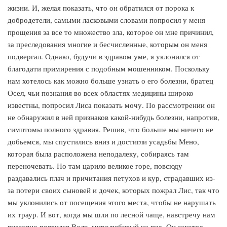
жизни. И, желая показать, что он обратился от порока к
добродетели, самыми ласковыми словами попросил у меня
прощения за все то множество зла, которое он мне причинил,
за преследования многие и бесчисленные, которым он меня
подвергал. Однако, будучи в здравом уме, я уклонился от
благодати примирения с подобным мошенником. Поскольку
нам хотелось как можно больше узнать о его болезни, братец
Осел, чьи познания во всех областях медицины широко
известны, попросил Лиса показать мочу. По рассмотрении он
не обнаружил в ней признаков какой-нибудь болезни, напротив,
симптомы полного здравия. Решив, что больше мы ничего не
добьемся, мы спустились вниз и достигли усадьбы Мено,
которая была расположена неподалеку, собираясь там
переночевать. Но там царило великое горе, повсюду
раздавались плач и причитания петухов и кур, страдавших из-
за потери своих сыновей и дочек, которых пожрал Лис, так что
мы уклонились от посещения этого места, чтобы не нарушать
их траур. И вот, когда мы шли по лесной чаще, навстречу нам
внезапно появился Волк, миролюбивый на вид. Он захотел