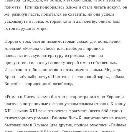
поймать". Птичка подобралась ближе и стала летать вокруг, он
же, разинув пасть, попытался ее схватить, но она успела
ускользнуть от лиса, который хоть и дал клятву, однако был
готов нарушить мир».
Порою о том, был ли позаимствован сюжет для пополнения
коллизий «Романа о Лисе» или, наоборот, проник в
новеллистическую литературу из романа, судят по
присутствию или отсутствию у зверей имен собственных.
Известно, что большинство из этих имен значимы. Медведь
Брюн – «бурый», петух Шантеклер – «поющий зарю», собака
Кортойс – «придворный лизоблюд».
«Роман о Лисе» весьма быстро распространился по Европе и
шагнул в пограничные с французским языком страны. К концу
XII – началу XIII века относится фрагмент (всего 668 строк)
6
стихотворного романа «Райнеке Лис»
, написанного на языке,
бытовавшем в Эльзасе (две другие, полные рукописи «Райнеке
лиса» относятся к XIV веку). Эльзасский роман – первое