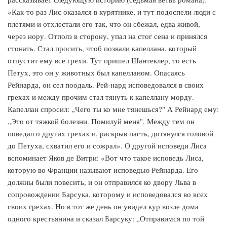
«Как-то раз Лис оказался в курятнике, и тут подоспели люди с
плетями и отхлестали его так, что он сбежал, едва живой,
через нору. Отполз в сторону, упал на стог сена и принялся
стонать. Стал просить, чтоб позвали капеллана, который
отпустит ему все грехи. Тут пришел Шантеклер, то есть
Петух, это он у животных был капелланом. Опасаясь
Рейнарда, он сел поодаль. Рей-нард исповедовался в своих
грехах и между прочим стал тянуть к капеллану морду.
Капеллан спросил: „Чего ты ко мне тянешься?" А Рейнард ему:
„Это от тяжкой болезни. Помилуй меня". Между тем он
поведал о других грехах и, раскрыв пасть, дотянулся головой
до Петуха, схватил его и сожрал». О другой исповеди Лиса
вспоминает Яков де Витри: «Вот что такое исповедь Лиса,
которую во Франции называют исповедью Рейнарда. Его
должны были повесить, и он отправился ко двору Льва в
сопровождении Барсука, которому и исповедовался во всех
своих грехах. Но в тот же день он увидел кур возле дома
одного крестьянина и сказал Барсуку: „Отправимся по той