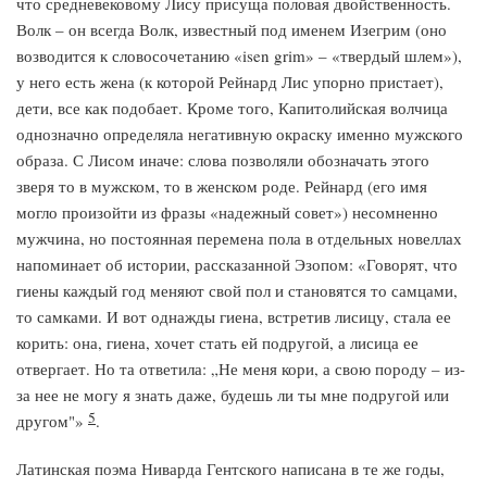
что средневековому Лису присуща половая двойственность.
Волк – он всегда Волк, известный под именем Изегрим (оно
возводится к словосочетанию «isen grim» – «твердый шлем»),
у него есть жена (к которой Рейнард Лис упорно пристает),
дети, все как подобает. Кроме того, Капитолийская волчица
однозначно определяла негативную окраску именно мужского
образа. С Лисом иначе: слова позволяли обозначать этого
зверя то в мужском, то в женском роде. Рейнард (его имя
могло произойти из фразы «надежный совет») несомненно
мужчина, но постоянная перемена пола в отдельных новеллах
напоминает об истории, рассказанной Эзопом: «Говорят, что
гиены каждый год меняют свой пол и становятся то самцами,
то самками. И вот однажды гиена, встретив лисицу, стала ее
корить: она, гиена, хочет стать ей подругой, а лисица ее
отвергает. Но та ответила: „Не меня кори, а свою породу – из-
за нее не могу я знать даже, будешь ли ты мне подругой или
5
другом"»
.
Латинская поэма Ниварда Гентского написана в те же годы,