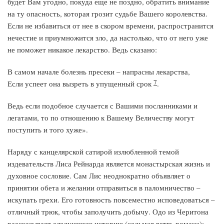
будет Вам угодно, покуда еще не поздно, обратить внимание
на ту опасность, которая грозит судьбе Вашего королевства.
Если не избавиться от нее в скором времени, распространится
нечестие и приумножится зло, да настолько, что от него уже
не поможет никакое лекарство. Ведь сказано:
В самом начале болезнь пресеки – напрасны лекарства,
7
Если успеет она вызреть в упущенный срок
.
Ведь если подобное случается с Вашими посланниками и
легатами, то по отношению к Вашему Величеству могут
поступить и того хуже».
Наряду с канцелярской сатирой излюбленной темой
издевательств Лиса Рейнарда является монастырская жизнь и
духовное сословие. Сам Лис неоднократно объявляет о
принятии обета и желании отправиться в паломничество –
искупать грехи. Его готовность повсеместно исповедоваться –
отличный трюк, чтобы заполучить добычу. Одо из Черитона
рассказывает следующую историю (седьмая ветвь романа):