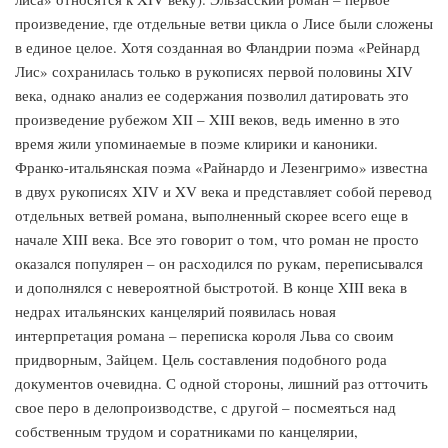
произведение, где отдельные ветви цикла о Лисе были сложены
в единое целое. Хотя созданная во Фландрии поэма «Рейнард
Лис» сохранилась только в рукописях первой половины XIV
века, однако анализ ее содержания позволил датировать это
произведение рубежом XII – XIII веков, ведь именно в это
время жили упоминаемые в поэме клирики и каноники.
Франко-итальянская поэма «Райнардо и Лезенгримо» известна
в двух рукописях XIV и XV века и представляет собой перевод
отдельных ветвей романа, выполненный скорее всего еще в
начале XIII века. Все это говорит о том, что роман не просто
оказался популярен – он расходился по рукам, переписывался
и дополнялся с невероятной быстротой. В конце XIII века в
недрах итальянских канцелярий появилась новая
интерпретация романа – переписка короля Льва со своим
придворным, Зайцем. Цель составления подобного рода
документов очевидна. С одной стороны, лишний раз отточить
свое перо в делопроизводстве, с другой – посмеяться над
собственным трудом и соратниками по канцелярии,