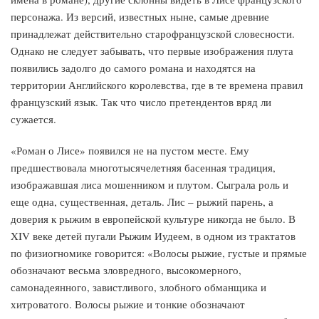
персонажа. Из версий, известных ныне, самые древние
принадлежат действительно старофранцузской словесности.
Однако не следует забывать, что первые изображения плута
появились задолго до самого романа и находятся на
территории Английского королевства, где в те времена правил
французский язык. Так что число претендентов вряд ли
сужается.
«Роман о Лисе» появился не на пустом месте. Ему
предшествовала многотысячелетняя басенная традиция,
изображавшая лиса мошенником и плутом. Сыграла роль и
еще одна, существенная, деталь. Лис – рыжий парень, а
доверия к рыжим в европейской культуре никогда не было. В
XIV веке детей пугали Рыжим Иудеем, в одном из трактатов
по физиогномике говорится: «Волосы рыжие, густые и прямые
обозначают весьма зловредного, высокомерного,
самонадеянного, завистливого, злобного обманщика и
хитроватого. Волосы рыжие и тонкие обозначают