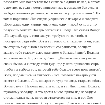
позвольте мне посоветоваться сначала с одним из вас, а потом
с другим, и, если я смогу привести вас к согласию без суда, я
не буду оглашать решение; если же нет – устроим прения". На
том и порешили. Лис сперва уединился с пахарем и говорит:
„Если дашь одну курицу мне и еще одну – моей супруге, то
получишь быков!" Пахарь согласился. Тогда Лис сказал Волку:
„Послушай, друг, твои заслуги требуют того, чтобы я
постарался ради тебя. Вот я тут говорил с пахарем, и он, если
ты отдашь ему быков в целости и сохранности, обещает
выдать тебе головку сыра размером с большой щит". Волк на
это согласился. Тогда Лис добавил: „Позволь пахарю увести
своих быков, а я отведу тебя туда, где у него припасены сыры,
чтобы ты выбрал тот, который тебе больше всего понравится".
Волк, поддавшись на хитрость Лиса, позволил пахарю уйти
вместе с быками. Лис, шныряя то туда то сюда, старался сбить
Волка с пути. Наконец настала ночь, и тут Лис привел Волка к
глубокому колодцу. В это время в небе прямо над колодцем
стояла полная луна, которая отражалась на дне, и вот Лис
показал это отражение Волку и говорит: „Это и есть тот самый