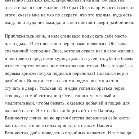
отвести нас в свое жилище. Но брат Осел напрочь отказался от
этого, сказав мне на ухо по секрету, что это корчма, куда есть
вход, но откуда нет выхода, и в ней обитают звери-разбойники.
Приближалась ночь, и нам следовало подыскать себе место
для отдыха. И тут внезапно перед нами появилась Обезьяна,
спальничий господина Лиса, которая отвела нас в свое жилище
и поставила перед нами куриц, цыплят, гусей, голубей и блюда
из всех сортов птицы, чем утолила наш голод. Но – о горе! – с
первым криком петуха поднялся переполох! Появился вор и
разбойник Волк вместе со своими подельниками и стал
стучать в дверь. Услыхав их, я едва успел выбраться через
створку, но мой сотоварищ Осел, слишком тяжелый и
медлительный, чтобы бежать, оказался добычей и пищей для
волчьей пасти. Я хотел бы сообщить об этом Вашему
Величеству лично, но во время бегства переломал себе кости
настолько, что не в силах припасть к стопам Вашего
Величества, дабы поведать о подобных напастях. И все же да