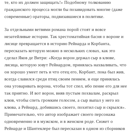
те, кто их должен защищать!» Подобному толкованию
гражданского процесса могли бы позавидовать многие (даже
современные) ораторы, подвизавшиеся в политике.
За отдельными ветвями романа порой стоят и вовсе
незатейливые истории. Так хрестоматийная басня о вороне и
лисице превращается в историю Рейнарда и Корбанта,
пересказать которую можно в нескольких словах, как это
сделал Яков де Витри: «Когда ворон держал сыр в клюве,
лисица, которую зовут Рейнардом, принялась нахваливать, что
он хорошо умеет петь и что отец его, Корбант, пока был жив,
всегда славился среди птиц своим пением, и еще принялась
она уговаривать ворона, чтобы тот спел, ибо пение его для нее
так приятно. И вот ворон, вняв пустым похвалам, раскрыл
клюв, чтобы спеть громким голосом, а сыр выпал у него из
клюва, а Рейнард, добившись своего, похитил сыр и скрылся».
Примечательно, что автор изображает своего персонажа
одновременно и в мужском, и в женском роде. Сюжет о
Рейнарде и Шантеклере был пересказан в одном из сборников