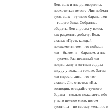
Лев, волк и лис договорились
поохотиться вместе. Лис поймал
гуся, волк – тучного барана, лев
– тощего быка. Собрались
обедать. Лев спросил у волка,
как разделить добычу. Волк
сказал: «Пусть каждый
полакомится тем, что поймал:
лев – быком, я – бараном, а лис
– гусем». Разгневанный лев
поднял лапу и когтями содрал
шкуру у волка на голове. Затем
лев спросил лиса, что тот
скажет. Лис ответил: «Вы,
господин, отведайте тучного
барана – сколько пожелаете, ибо
у него нежное мясо, потом
гусятины – по своему желанию и