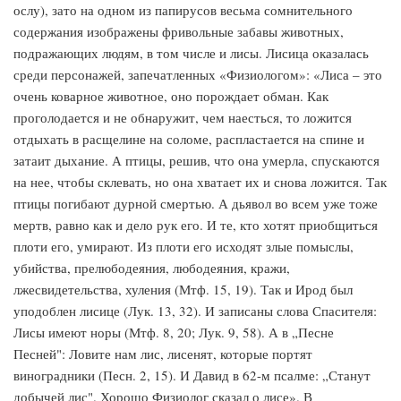
ослу), зато на одном из папирусов весьма сомнительного
содержания изображены фривольные забавы животных,
подражающих людям, в том числе и лисы. Лисица оказалась
среди персонажей, запечатленных «Физиологом»: «Лиса – это
очень коварное животное, оно порождает обман. Как
проголодается и не обнаружит, чем наесться, то ложится
отдыхать в расщелине на соломе, распластается на спине и
затаит дыхание. А птицы, решив, что она умерла, спускаются
на нее, чтобы склевать, но она хватает их и снова ложится. Так
птицы погибают дурной смертью. А дьявол во всем уже тоже
мертв, равно как и дело рук его. И те, кто хотят приобщиться
плоти его, умирают. Из плоти его исходят злые помыслы,
убийства, прелюбодеяния, любодеяния, кражи,
лжесвидетельства, хуления (Мтф. 15, 19). Так и Ирод был
уподоблен лисице (Лук. 13, 32). И записаны слова Спасителя:
Лисы имеют норы (Мтф. 8, 20; Лук. 9, 58). А в „Песне
Песней": Ловите нам лис, лисенят, которые портят
виноградники (Песн. 2, 15). И Давид в 62-м псалме: „Станут
добычей лис". Хорошо Физиолог сказал о лисе». В