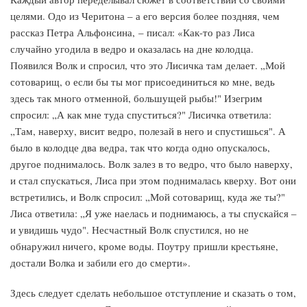
целями. Одо из Черитона – а его версия более поздняя, чем
рассказ Петра Альфонсина, – писал: «Как-то раз Лиса
случайно угодила в ведро и оказалась на дне колодца.
Появился Волк и спросил, что это Лисичка там делает. „Мой
сотоварищ, о если бы ты мог присоединиться ко мне, ведь
здесь так много отменной, большущей рыбы!" Изегрим
спросил: „А как мне туда спуститься?" Лисичка ответила:
„Там, наверху, висит ведро, полезай в него и спустишься". А
было в колодце два ведра, так что когда одно опускалось,
другое поднималось. Волк залез в то ведро, что было наверху,
и стал спускаться, Лиса при этом поднималась кверху. Вот они
встретились, и Волк спросил: „Мой сотоварищ, куда же ты?"
Лиса ответила: „Я уже наелась и поднимаюсь, а ты спускайся –
и увидишь чудо". Несчастный Волк спустился, но не
обнаружил ничего, кроме воды. Поутру пришли крестьяне,
достали Волка и забили его до смерти».
Здесь следует сделать небольшое отступление и сказать о том,