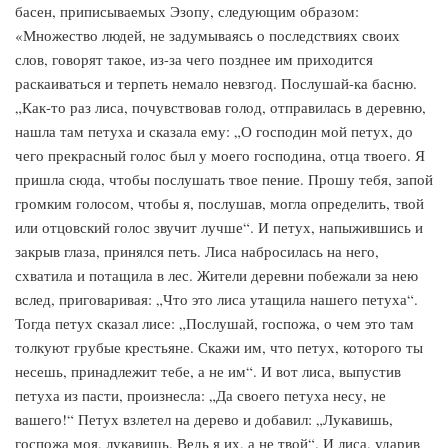
басен, приписываемых Эзопу, следующим образом:
«Множество людей, не задумываясь о последствиях своих
слов, говорят такое, из-за чего позднее им приходится
раскаиваться и терпеть немало невзгод. Послушай-ка басню.
„Как-то раз лиса, почувствовав голод, отправилась в деревню,
нашла там петуха и сказала ему: „О господин мой петух, до
чего прекрасный голос был у моего господина, отца твоего. Я
пришла сюда, чтобы послушать твое пение. Прошу тебя, запой
громким голосом, чтобы я, послушав, могла определить, твой
или отцовский голос звучит лучше“. И петух, напыжившись и
закрыв глаза, принялся петь. Лиса набросилась на него,
схватила и потащила в лес. Жители деревни побежали за нею
вслед, приговаривая: „Что это лиса утащила нашего петуха“.
Тогда петух сказал лисе: „Послушай, госпожа, о чем это там
толкуют грубые крестьяне. Скажи им, что петух, которого ты
несешь, принадлежит тебе, а не им“. И вот лиса, выпустив
петуха из пасти, произнесла: „Да своего петуха несу, не
вашего!“ Петух взлетел на дерево и добавил: „Лукавишь,
госпожа моя, лукавишь. Ведь я их, а не твой“. И лиса, ударив