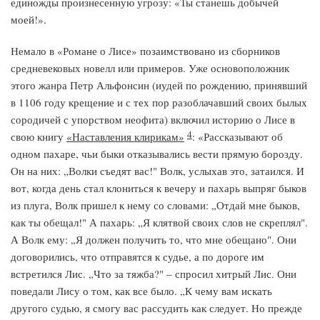
единожды произнесенную угрозу: «Ты станешь добычей
моей!».
Немало в «Романе о Лисе» позаимствовано из сборников
средневековых новелл или примеров. Уже основоположник
этого жанра Петр Альфонсин (иудей по рождению, принявший
в 1106 году крещение и с тех пор разоблачавший своих былых
сородичей с упорством неофита) включил историю о Лисе в
4
свою книгу
«Наставления клирикам»
: «Рассказывают об
одном пахаре, чьи быки отказывались вести прямую борозду.
Он на них: „Волки съедят вас!" Волк, услыхав это, затаился. И
вот, когда день стал клониться к вечеру и пахарь выпряг быков
из плуга, Волк пришел к нему со словами: „Отдай мне быков,
как ты обещал!" А пахарь: „Я клятвой своих слов не скреплял".
А Волк ему: „Я должен получить то, что мне обещано". Они
договорились, что отправятся к судье, а по дороге им
встретился Лис. „Что за тяжба?" – спросил хитрый Лис. Они
поведали Лису о том, как все было. „К чему вам искать
другого судью, я смогу вас рассудить как следует. Но прежде