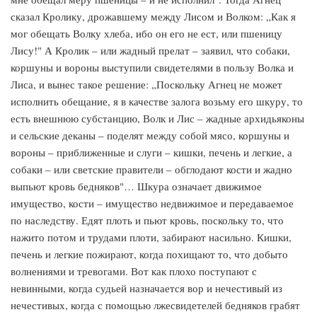
сказал Кролику, дрожавшему между Лисом и Волком: „Как я
мог обещать Волку хлеба, ибо он его не ест, или пшеницу
Лису!" А Кролик – или жадный прелат – заявил, что собаки,
коршуны и вороны выступили свидетелями в пользу Волка и
Лиса, и вынес такое решение: „Поскольку Агнец не может
исполнить обещание, я в качестве залога возьму его шкуру, то
есть внешнюю субстанцию, Волк и Лис – жадные архидьяконы
и сельские деканы – поделят между собой мясо, коршуны и
вороны – приближенные и слуги – кишки, печень и легкие, а
собаки – или светские правители – обглодают кости и жадно
выпьют кровь бедняков"… Шкура означает движимое
имущество, кости – имущество недвижимое и передаваемое
по наследству. Едят плоть и пьют кровь, поскольку то, что
нажито потом и трудами плоти, забирают насильно. Кишки,
печень и легкие пожирают, когда похищают то, что добыто
волнениями и тревогами. Вот как плохо поступают с
невинными, когда судьей назначается вор и нечестивый из
нечестивых, когда с помощью лжесвидетелей бедняков грабят