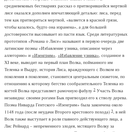
средневековых бестиариях рассказ о притворившейся мертвой
лисе оказался дополнен впечатляющей деталью: лиса, перед
тем как притвориться мертвой, «валяется в красной грязи,
чтобы казалось, будто она изранена», а для большей
достоверности высовывает из пасти язык. Среди литературных
прототипов «Романа о Лисе» называют в первую очередь две
латинские поэмы «Избавление узника, описанное через
аллегорию» и
«Изенгрим»
.
«Избавление узника»
, созданное в
XI веке, выводит на первый план Волка, пойманного им
Теленка и Выдру, история Лиса, враждующего с Волком из
поколения в поколение, становится центральным сюжетом, по
отношению к которому бегство сообразительного Теленка из
2
когтей Волка представляет рамочную фабулу
Участь Волка
незавидна: своими рогами Бык пригвоздил его к стволу дерева.
Поэма Ниварда Гентского «Изенгрим» была закончена около
3
1148 года (после неудачи Второго крестового похода)
, в ней
Волк также выступает в роли главного действующего лица, а
Лис Рейнард – непременного злодея, мстящего Волку за