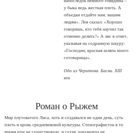
напоследок немного говядины –
у быка ведь жесткая плоть. А
объедки отдайте нам, вашим
людям». Лев сказал: «Хорошо
говоришь, кто тебя научил так
отменно делить?» А лис в ответ,
указывая на содранную шкуру:
«Господин, красная шляпа моего
сотоварища».
Одо из Черитона. Басни. XIII
век
Роман о Рыжем
Мир плутоватого Лиса, хоть и создавался не один день, суть
плоть и кровь средневековой культуры. Стенографисток в то
время еще не существовало, и сухие документы не