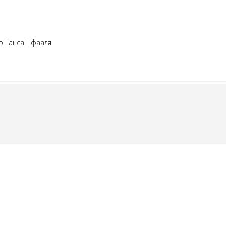
о Ганса Пфааля