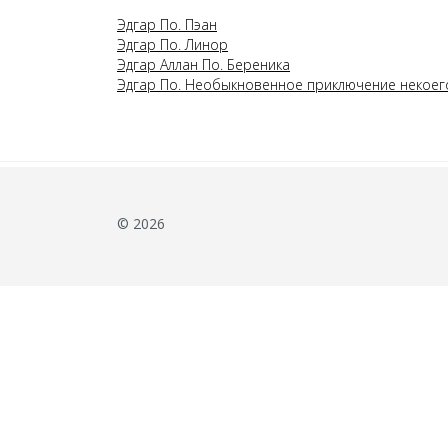
Эдгар По. Пэан
Эдгар По. Линор
Эдгар Аллан По. Береника
Эдгар По. Необыкновенное приключение некоег
© 2026