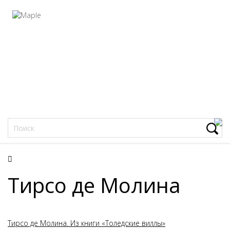
Фацеции
Тирсо де Молина
Тирсо де Молина. Из книги «Толедские виллы»