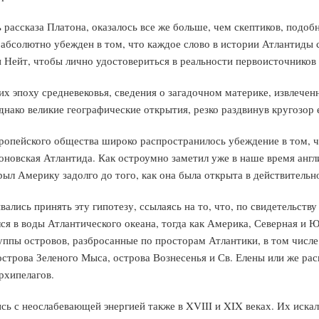
 рассказа Платона, оказалось все же больше, чем скептиков, под
л абсолютно убежден в том, что каждое слово в истории Атлантиды 
 Нейт, чтобы лично удостовериться в реальности первоисточников 
щих эпоху средневековья, сведения о загадочном материке, извлеч
днако великие географические открытия, резко раздвинув кругозор
ропейского общества широко распространилось убеждение в том, 
атоновская Атлантида. Как остроумно заметил уже в наше время анг
рыл Америку задолго до того, как она была открыта в действительн
ались принять эту гипотезу, ссылаясь на то, что, по свидетельству
ся в воды Атлантического океана, тогда как Америка, Северная и Ю
уппы островов, разбросанные по просторам Атлантики, в том числ
острова Зеленого Мыса, острова Вознесенья и Св. Елены или же р
рхипелагов.
ь с неослабевающей энергией также в XVIII и XIX веках. Их искал