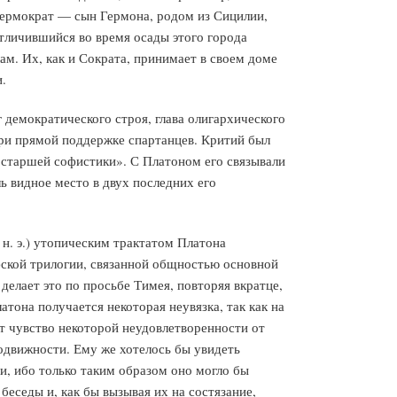
Гермократ — сын Гермона, родом из Сицилии,
отличившийся во время осады этого города
ам. Их, как и Сократа, принимает в своем доме
.
демократического строя, глава олигархического
при прямой поддержке спартанцев. Критий был
 «старшей софистики». С Платоном его связывали
 видное место в двух последних его
 н. э.) утопическим трактатом Платона
фской трилогии, связанной общностью основной
делает это по просьбе Тимея, повторяя вкратце,
атона получается некоторая неувязка, так как на
ет чувство некоторой неудовлетворенности от
одвижности. Ему же хотелось бы увидеть
и, ибо только таким образом оно могло бы
еседы и, как бы вызывая их на состязание,