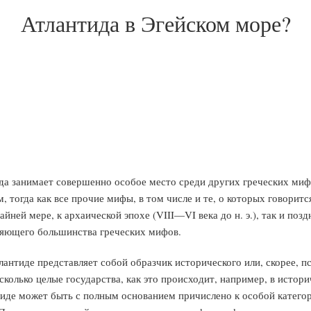
Атлантида в Эгейском море?
да занимает совершенно особое место среди других греческих мифо
 тогда как все прочие мифы, в том числе и те, о которых говорится
йней мере, к архаической эпохе (VIII—VI века до н. э.), так и позд
ляющего большинства греческих мифов.
антиде представляет собой образчик исторического или, скорее, пс
сколько целые государства, как это происходит, например, в истор
иде может быть с полным основанием причислено к особой категор