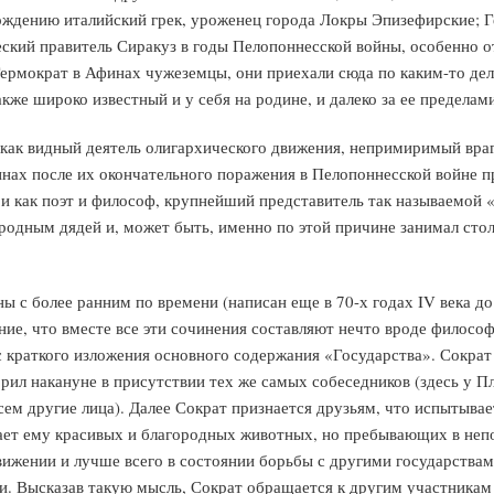
ождению италийский грек, уроженец города Локры Эпизефирские; 
еский правитель Сиракуз в годы Пелопоннесской войны, особенно 
Гермократ в Афинах чужеземцы, они приехали сюда по каким-то дел
же широко известный и у себя на родине, и далеко за ее пределами
как видный деятель олигархического движения, непримиримый враг 
инах после их окончательного поражения в Пелопоннесской войне 
же и как поэт и философ, крупнейший представитель так называемой
одным дядей и, может быть, именно по этой причине занимал столь
 с более ранним по времени (написан еще в 70-х годах IV века до
ие, что вместе все эти сочинения составляют нечто вроде филосо
 краткого изложения основного содержания «Государства». Сократ 
орил накануне в присутствии тех же самых собеседников (здесь у Пл
всем другие лица). Далее Сократ признается друзьям, что испытыва
нает ему красивых и благородных животных, но пребывающих в неп
ижении и лучше всего в состоянии борьбы с другими государствам
. Высказав такую мысль, Сократ обращается к другим участникам б