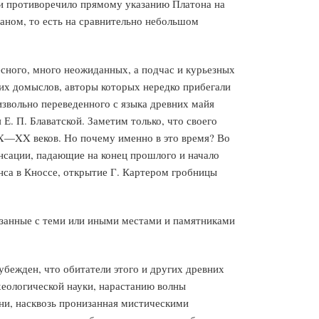
о и противоречило прямому указанию Платона на
еаном, то есть на сравнительно небольшом
ресного, много неожиданных, а подчас и курьезных
их домыслов, авторы которых нередко прибегали
звольно переведенного с языка древних майя
. П. Блаватской. Заметим только, что своего
IX—XX веков. Но почему именно в это время? Во
нсации, падающие на конец прошлого и начало
анса в Кноссе, открытие Г. Картером гробницы
вязанные с теми или иными местами и памятниками
бежден, что обитатели этого и других древних
еологической науки, нарастанию волны
ни, насквозь пронизанная мистическими