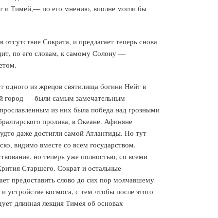
ат и Тимей,— по его мнению, вполне могли бы
в отсутствие Сократа, и предлагает теперь снова
одит, по его словам, к самому Солону —
етом.
от одного из жрецов святилища богини Нейт в
ной город — были самым замечательным
 прославленным из них была победа над грозными
бралтарского пролива, в Океане. Афиняне
будто даже достигли самой Атлантиды. Но тут
ско, видимо вместе со всем государством.
ствование, но теперь уже полностью, со всеми
 Крития Старшего. Сократ и остальные
гает предоставить слово до сих пор молчавшему
и устройстве космоса, с тем чтобы после этого
дует длинная лекция Тимея об основах