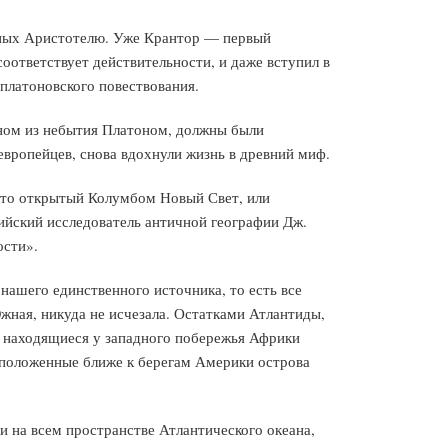
обных Аристотелю. Уже Крантор — первый
соответствует действительности, и даже вступил в
платоновского повествования.
енном из небытия Платоном, должны были
 европейцев, снова вдохнули жизнь в древний миф.
что открытый Колумбом Новый Свет, или
лийский исследователь античной географии Дж.
ости».
 нашего единственного источника, то есть все
жная, никуда не исчезала. Остатками Атлантиды,
е находящиеся у западного побережья Африки
асположенные ближе к берегам Америки острова
и на всем пространстве Атлантического океана,