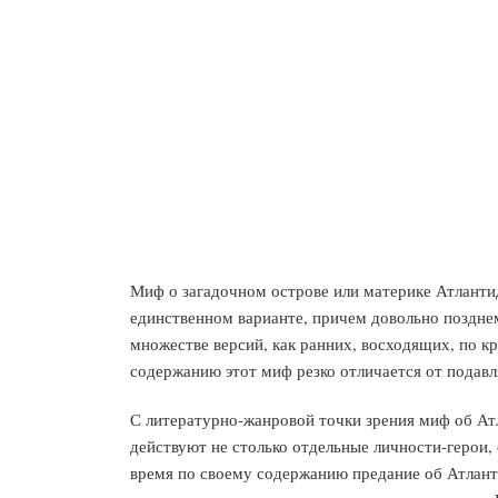
Миф о загадочном острове или материке Атланти
единственном варианте, причем довольно позднем,
множестве версий, как ранних, восходящих, по кра
содержанию этот миф резко отличается от подав
С литературно-жанровой точки зрения миф об Атл
действуют не столько отдельные личности-герои, 
время по своему содержанию предание об Атлант