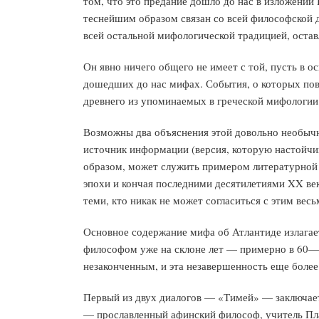
том, что это предание дошло до нас в изложении
теснейшим образом связан со всей философской д
всей остальной мифологической традицией, оста
Он явно ничего общего не имеет с той, пусть в 
дошедших до нас мифах. События, о которых пове
древнего из упоминаемых в греческой мифологии 
Возможны два объяснения этой довольно необычн
источник информации (версия, которую настойчи
образом, может служить примером литературной и
эпохи и кончая последними десятилетиями XX век
теми, кто никак не может согласиться с этим ве
Основное содержание мифа об Атлантиде излагае
философом уже на склоне лет — примерно в 60—50
незаконченным, и эта незавершенность еще более
Первый из двух диалогов — «Тимей» — заключает
— прославленный афинский философ, учитель Пла