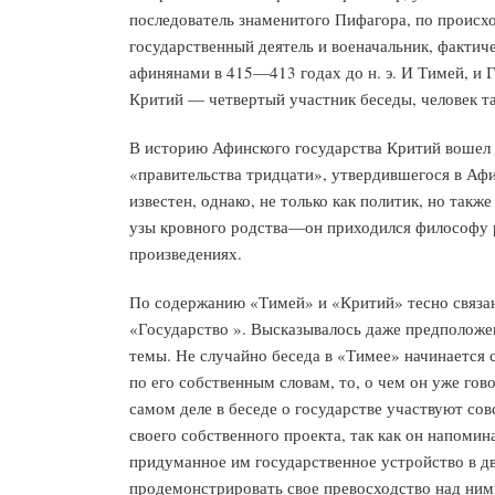
последователь знаменитого Пифагора, по происх
государственный деятель и военачальник, фактич
афинянами в 415—413 годах до н. э. И Тимей, и 
Критий — четвертый участник беседы, человек так
В историю Афинского государства Критий вошел 
«правительства тридцати», утвердившегося в Аф
известен, однако, не только как политик, но так
узы кровного родства—он приходился философу р
произведениях.
По содержанию «Тимей» и «Критий» тесно связаны
«Государство ». Высказывалось даже предположен
темы. Не случайно беседа в «Тимее» начинается с
по его собственным словам, то, о чем он уже гов
самом деле в беседе о государстве участвуют со
своего собственного проекта, так как он напоми
придуманное им государственное устройство в дв
продемонстрировать свое превосходство над ними