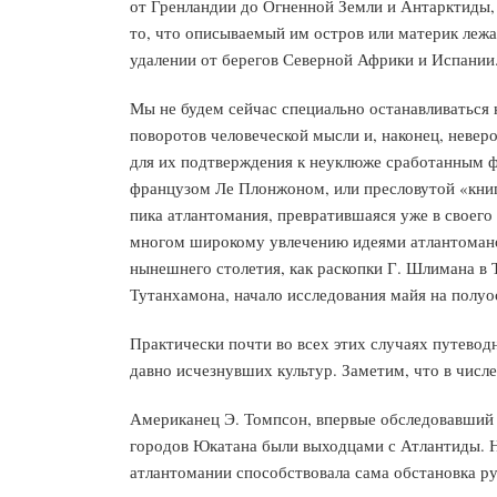
от Гренландии до Огненной Земли и Антарктиды, 
то, что описываемый им остров или материк лежа
удалении от берегов Северной Африки и Испании
Мы не будем сейчас специально останавливаться н
поворотов человеческой мысли и, наконец, неве
для их подтверждения к неуклюже сработанным ф
французом Ле Плонжоном, или пресловутой «книги
пика атлантомания, превратившаяся уже в своег
многом широкому увлечению идеями атлантоманов
нынешнего столетия, как раскопки Г. Шлимана в Т
Тутанхамона, начало исследования майя на полуо
Практически почти во всех этих случаях путевод
давно исчезнувших культур. Заметим, что в числе 
Американец Э. Томпсон, впервые обследовавший 
городов Юкатана были выходцами с Атлантиды. Н
атлантомании способствовала сама обстановка р