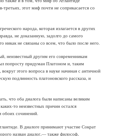
о также и в том, что миф об Атлантиде
в-третьих, этот миф почти не соприкасается со
реческого народа, которая излагается в других
равда, не доказанную, задолго до самого
 никак не связаны со всем, что было после него.
ый, неизвестный другим его современникам
был попросту придуман Платоном и, таким
вокруг этого вопроса в науке начиная с античной
скую подлинность платоновского рассказа, и
ать, что оба диалога были написаны великим
 каких-то неизвестных причин остался
и обоих сочинений.
тлантиде. В диалоге принимают участие Сократ
орого назван диалог,— также философ,