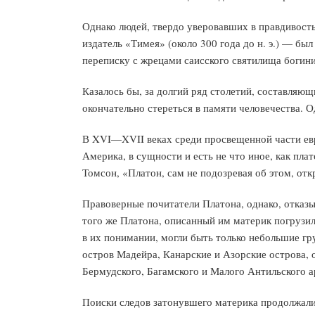
Однако людей, твердо уверовавших в правдивость
издатель «Тимея» (около 300 года до н. э.) — бы
переписку с жрецами саисского святилища богини
Казалось бы, за долгий ряд столетий, составляю
окончательно стереться в памяти человечества. О
В XVI—XVII веках среди просвещенной части ев
Америка, в сущности и есть не что иное, как пл
Томсон, «Платон, сам не подозревая об этом, отк
Правоверные почитатели Платона, однако, отказыв
того же Платона, описанный им материк погрузил
в их понимании, могли быть только небольшие гр
остров Мадейра, Канарские и Азорские острова, 
Бермудского, Багамского и Малого Антильского а
Поиски следов затонувшего материка продолжалис