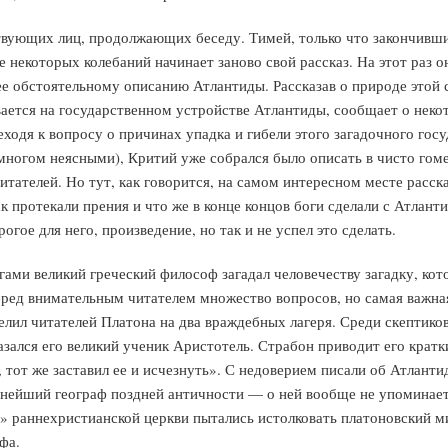
твующих лиц, продолжающих беседу. Тимей, только что закончивши
ле некоторых колебаний начинает заново свой рассказ. На этот раз
е обстоятельному описанию Атлантиды. Рассказав о природе этой с
вается на государственном устройстве Атлантиды, сообщает о нек
еходя к вопросу о причинах упадка и гибели этого загадочного го
многом неясными), Критий уже собрался было описать в чисто гоме
итателей. Но тут, как говорится, на самом интересном месте расск
ак протекали прения и что же в конце концов боги сделали с Атлант
огое для него, произведение, но так и не успел это сделать.
гами великий греческий философ загадал человечеству загадку, ко
еред внимательным читателем множество вопросов, но самая важн
елил читателей Платона на два враждебных лагеря. Среди скептико
азался его великий ученик Аристотель. Страбон приводит его кра
 тот же заставил ее и исчезнуть». С недоверием писали об Атлант
нейший географ поздней античности — о ней вообще не упоминает
 раннехристианской церкви пытались истолковать платоновский ми
фа.