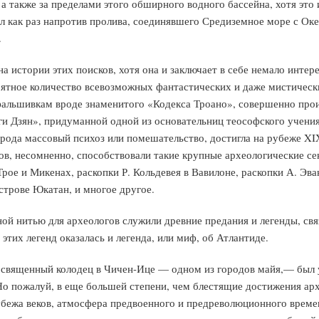
а также за пределами этого обширного водного бассейна, хотя эт
л как раз напротив пролива, соединявшего Средиземное море с Ок
.
а истории этих поисков, хотя она и заключает в себе немало инте
роятное количество всевозможных фантастических и даже мистическ
альшивкам вроде знаменитого «Кодекса Троано», совершенно прои
 Дзян», придуманной одной из основательниц теософского учения Е
о рода массовый психоз или помешательство, достигла на рубеже X
, несомненно, способствовали такие крупные археологические се
рое и Микенах, раскопки Р. Кольдевея в Вавилоне, раскопки А. Эв
строве Юкатан, и многое другое.
ной нитью для археологов служили древние предания и легенды, с
этих легенд оказалась и легенда, или миф, об Атлантиде.
священный колодец в Чичен-Ице — одном из городов майя,— был у
о пожалуй, в еще большей степени, чем блестящие достижения арх
убежа веков, атмосфера предвоенного и предреволюционного време