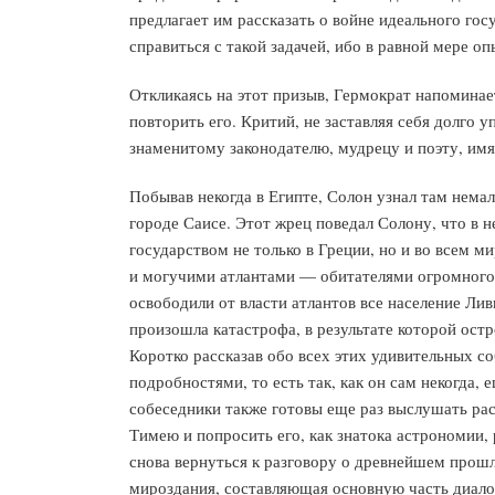
предлагает им рассказать о войне идеального го
справиться с такой задачей, ибо в равной мере о
Откликаясь на этот призыв, Гермократ напоминает
повторить его. Критий, не заставляя себя долго 
знаменитому законодателю, мудрецу и поэту, им
Побывав некогда в Египте, Солон узнал там нема
городе Саисе. Этот жрец поведал Солону, что в
государством не только в Греции, но и во всем 
и могучими атлантами — обитателями огромного о
освободили от власти атлантов все население Лив
произошла катастрофа, в результате которой ост
Коротко рассказав обо всех этих удивительных со
подробностями, то есть так, как он сам некогда,
собеседники также готовы еще раз выслушать рас
Тимею и попросить его, как знатока астрономии, 
снова вернуться к разговору о древнейшем прошл
мироздания, составляющая основную часть диалог