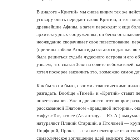
В диалоге «Критий» мы снова видим тех же дейс
уговору опять передает слово Критию, и тот пос
древнейшие Афины, а затем переходит к еще боле
архитектурных сооружениях, он бегло останавли
неожиданно сворачивает свое повествование, пер
(причины гибели Атлантиды остаются для нас во 
была решиться судьба чудесного острова и его об
узнаем, что сказал Зевс на совете небожителей, к
хотел поскорее закончить это, возможно самое дор
Как бы то ни было, своими атлантическими диало
разгадать. Вообще «Тимей» и «Критий» ставят п
повествования. Уже в древности этот вопрос разд
рассказанной Платоном «правдивой истории», ок
мифу: «Тот, кто ее (Атлантиду.— Ю. А.) выдумал,
натуралист Плиний Старший, а Птоломей — круп
Порфирий, Прокл,— а также некоторые из «отцов»
символическое воплощение идей великого филосо