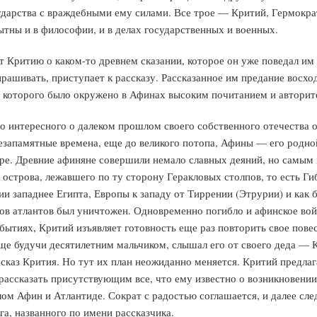
сударства с враждебными ему силами. Все трое — Критий, Гермокр
пытны и в философии, и в делах государственных и военных.
 Критию о каком-то древнем сказании, которое он уже поведал им 
упрашивать, приступает к рассказу. Рассказанное им предание восх
я которого было окружено в Афинах высоким почитанием и авторит
ло интересного о далеком прошлом своего собственного отечества 
 незапамятные времена, еще до великого потопа, Афины — его род
мире. Древние афиняне совершили немало славных деяний, но самым
строва, лежавшего по ту сторону Геракловых столпов, то есть Ги
ии западнее Египта, Европы к западу от Тиррении (Этрурии) и как 
ров атлантов был уничтожен. Одновременно погибло и афинское вой
бытиях, Критий изъявляет готовность еще раз повторить свое пове
 еще будучи десятилетним мальчиком, слышал его от своего деда —
сказ Крития. Но тут их план неожиданно меняется. Критий предла
рассказать присутствующим все, что ему известно о возникновении 
ом Афин и Атлантиде. Сократ с радостью соглашается, и далее сле
а, названного по имени рассказчика.