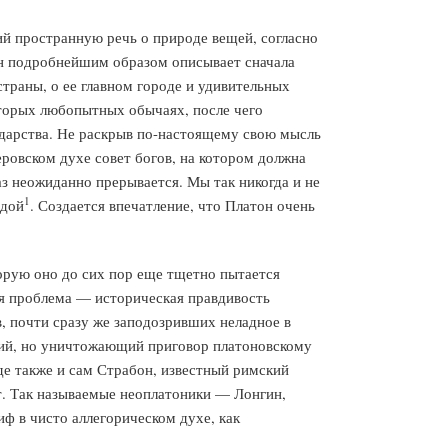
й пространную речь о природе вещей, согласно
 он подробнейшим образом описывает сначала
траны, о ее главном городе и удивительных
оторых любопытных обычаях, после чего
сударства. Не раскрыв по-настоящему свою мысль
ровском духе совет богов, на котором должна
аз неожиданно прерывается. Мы так никогда и не
1
идой
. Создается впечатление, что Платон очень
торую оно до сих пор еще тщетно пытается
ая проблема — историческая правдивость
в, почти сразу же заподозривших неладное в
ткий, но уничтожающий приговор платоновскому
иде также и сам Страбон, известный римский
. Так называемые неоплатоники — Лонгин,
ф в чисто аллегорическом духе, как