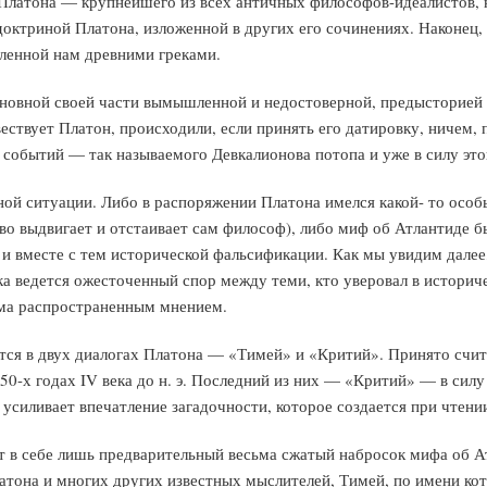
 Платона — крупнейшего из всех античных философов-идеалистов, н
октриной Платона, изложенной в других его сочинениях. Наконец, 
вленной нам древними греками.
основной своей части вымышленной и недостоверной, предысторией г
ствует Платон, происходили, если принять его датировку, ничем, п
событий — так называемого Девкалионова потопа и уже в силу этого
ой ситуации. Либо в распоряжении Платона имелся какой- то особ
во выдвигает и отстаивает сам философ), либо миф об Атлантиде 
 вместе с тем исторической фальсификации. Как мы увидим далее, 
а ведется ожесточенный спор между теми, кто уверовал в историче
сьма распространенным мнением.
тся в двух диалогах Платона — «Тимей» и «Критий». Принято счит
-х годах IV века до н. э. Последний из них — «Критий» — в силу
 усиливает впечатление загадочности, которое создается при чтени
 в себе лишь предварительный весьма сжатый набросок мифа об А
тона и многих других известных мыслителей, Тимей, по имени кот