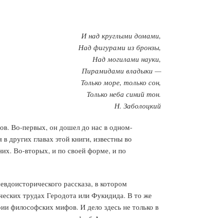
И над круглыми домами,
Над фигурами из бронзы,
Над могилами науки,
Пирамидами владыки —
Только море, только сон,
Только неба синий тон.
Н. Заболоцкий
в. Во-первых, он дошел до нас в одном-
 в других главах этой книги, известны во
них. Во-вторых, и по своей форме, и по
евдоисторического рассказа, в котором
ических трудах Геродота или Фукидида. В то же
ии философских мифов. И дело здесь не только в