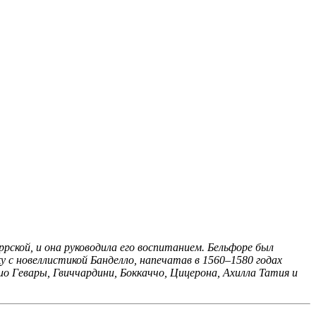
рской, и она руководила его воспитанием. Бельфоре был
у с новеллистикой Банделло, напечатав в 1560–1580 годах
ио Гевары, Гвиччардини, Боккаччо, Цицерона, Ахилла Татия и