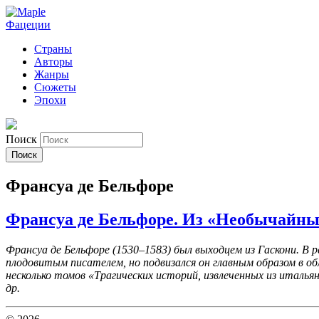
Фацеции
Страны
Авторы
Жанры
Сюжеты
Эпохи
Поиск
Франсуа де Бельфоре
Франсуа де Бельфоре. Из «Необычайны
Франсуа де Бельфоре (1530–1583) был выходцем из Гаскони. В 
плодовитым писателем, но подвизался он главным образом в об
несколько томов «Трагических историй, извлеченных из италья
др.