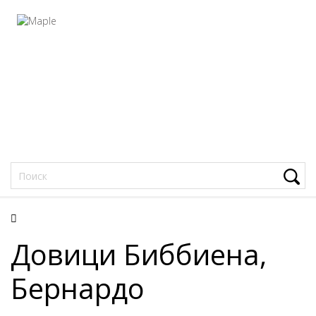
Фацеции
Довици Биббиена,
Бернардо